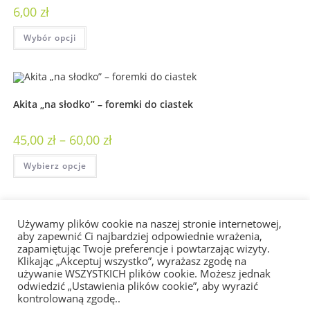
6,00
zł
Wybór opcji
Akita „na słodko” – foremki do ciastek
45,00
zł
–
60,00
zł
Wybierz opcje
Używamy plików cookie na naszej stronie internetowej,
Akita na poduszce
aby zapewnić Ci najbardziej odpowiednie wrażenia,
zapamiętując Twoje preferencje i powtarzając wizyty.
Klikając „Akceptuj wszystko”, wyrażasz zgodę na
50,00
zł
używanie WSZYSTKICH plików cookie. Możesz jednak
odwiedzić „Ustawienia plików cookie”, aby wyrazić
Wybór opcji
kontrolowaną zgodę..