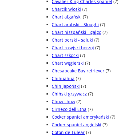
Cavalier King Charles spaniel
(7)
Charcik włoski
(7)
Chart afgański
(7)
Chart arabski - Sloughi
(7)
Chart hiszpański - galgo
(7)
Chart perski - saluki
(7)
Chart rosyjski borzoj
(7)
Chart szkocki
(7)
Chart węgierski
(7)
Chesapeake Bay retriever
(7)
Chihuahua
(7)
Chin japoński
(7)
Chiński grzywacz
(7)
Chow chow
(7)
Cirneco dell'Etna
(7)
Cocker spaniel amerykański
(7)
Cocker spaniel angielski
(7)
Coton de Tulear
(7)