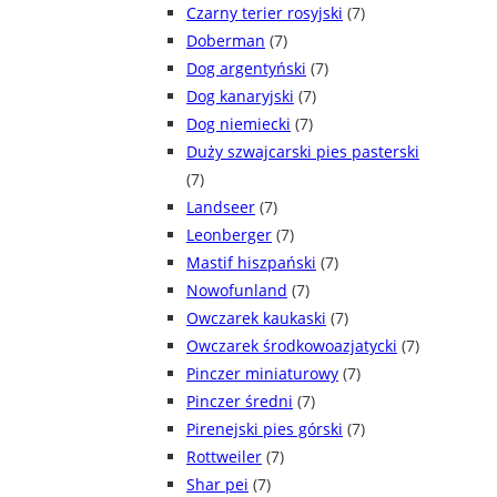
Czarny terier rosyjski
(7)
Doberman
(7)
Dog argentyński
(7)
Dog kanaryjski
(7)
Dog niemiecki
(7)
Duży szwajcarski pies pasterski
(7)
Landseer
(7)
Leonberger
(7)
Mastif hiszpański
(7)
Nowofunland
(7)
Owczarek kaukaski
(7)
Owczarek środkowoazjatycki
(7)
Pinczer miniaturowy
(7)
Pinczer średni
(7)
Pirenejski pies górski
(7)
Rottweiler
(7)
Shar pei
(7)