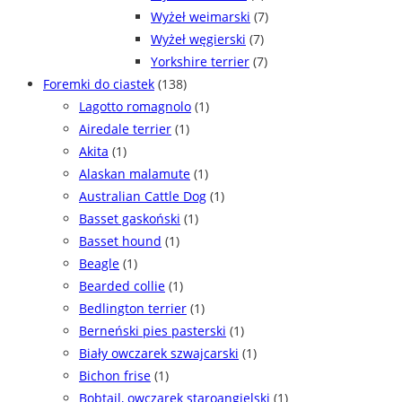
Wyżeł weimarski
(7)
Wyżeł węgierski
(7)
Yorkshire terrier
(7)
Foremki do ciastek
(138)
Lagotto romagnolo
(1)
Airedale terrier
(1)
Akita
(1)
Alaskan malamute
(1)
Australian Cattle Dog
(1)
Basset gaskoński
(1)
Basset hound
(1)
Beagle
(1)
Bearded collie
(1)
Bedlington terrier
(1)
Berneński pies pasterski
(1)
Biały owczarek szwajcarski
(1)
Bichon frise
(1)
Bobtail, owczarek staroangielski
(1)