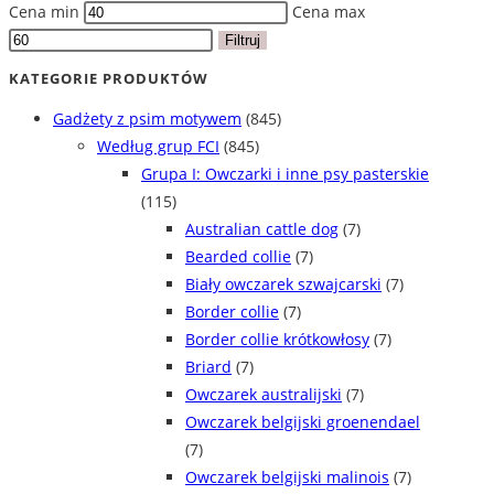
Cena min
Cena max
Filtruj
KATEGORIE PRODUKTÓW
Gadżety z psim motywem
(845)
Według grup FCI
(845)
Grupa I: Owczarki i inne psy pasterskie
(115)
Australian cattle dog
(7)
Bearded collie
(7)
Biały owczarek szwajcarski
(7)
Border collie
(7)
Border collie krótkowłosy
(7)
Briard
(7)
Owczarek australijski
(7)
Owczarek belgijski groenendael
(7)
Owczarek belgijski malinois
(7)