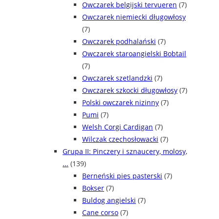
Owczarek belgijski tervueren
(7)
Owczarek niemiecki długowłosy
(7)
Owczarek podhalański
(7)
Owczarek staroangielski Bobtail
(7)
Owczarek szetlandzki
(7)
Owczarek szkocki długowłosy
(7)
Polski owczarek nizinny
(7)
Pumi
(7)
Welsh Corgi Cardigan
(7)
Wilczak czechosłowacki
(7)
Grupa II: Pinczery i sznaucery, molosy,
...
(139)
Berneński pies pasterski
(7)
Bokser
(7)
Buldog angielski
(7)
Cane corso
(7)