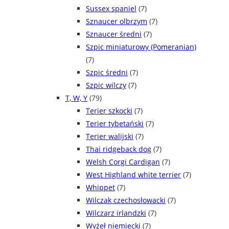
Sussex spaniel
(7)
Sznaucer olbrzym
(7)
Sznaucer średni
(7)
Szpic miniaturowy (Pomeranian)
(7)
Szpic średni
(7)
Szpic wilczy
(7)
T, W, Y
(79)
Terier szkocki
(7)
Terier tybetański
(7)
Terier walijski
(7)
Thai ridgeback dog
(7)
Welsh Corgi Cardigan
(7)
West Highland white terrier
(7)
Whippet
(7)
Wilczak czechosłowacki
(7)
Wilczarz irlandzki
(7)
Wyżeł niemiecki
(7)