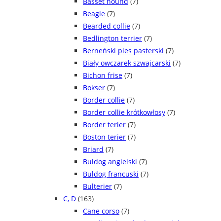
Basset hound
(7)
Beagle
(7)
Bearded collie
(7)
Bedlington terrier
(7)
Berneński pies pasterski
(7)
Biały owczarek szwajcarski
(7)
Bichon frise
(7)
Bokser
(7)
Border collie
(7)
Border collie krótkowłosy
(7)
Border terier
(7)
Boston terier
(7)
Briard
(7)
Buldog angielski
(7)
Buldog francuski
(7)
Bulterier
(7)
C, D
(163)
Cane corso
(7)