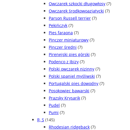
Owczarek szkocki długowłosy
(7)
Owczarek środkowoazjatycki
(7)
Parson Russell terrier
(7)
Pekińczyk
(7)
Pies faraona
(7)
Pinczer miniaturowy
(7)
Pinczer średni
(7)
Pirenejski pies górski
(7)
Podenco z Ibizy
(7)
Polski owczarek nizinny
(7)
Polski spaniel myśliwski
(7)
Portugalski pies dowodny
(7)
Posokowiec bawarski
(7)
Prazsky Krysarik
(7)
Pudel
(7)
Pumi
(7)
R, S
(145)
Rhodesian ridgeback
(7)