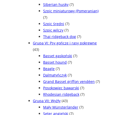
Siberian husky
(7)
Szpic miniaturowy (Pomeranian)
(7)
Szpic średni
(7)
Szpic wilczy
(7)
Thai ridgeback dog
(7)
Grupa VI: Psy gończe i rasy pokrewne
(43)
Basset gaskoński
(7)
Basset hound
(7)
Beagle
(7)
Dalmatyńczyk
(7)
Grand Basset griffon vendéen
(7)
Posokowiec bawarski
(7)
Rhodesian ridgeback
(7)
Grupa VII: Wyżły
(43)
Mały Münsterländer
(7)
Seter angielski
(7)