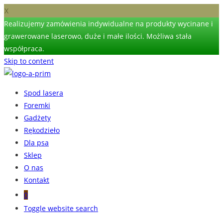
X
Realizujemy zamówienia indywidualne na produkty wycinane i
grawerowane laserowo, duże i małe ilości. Możliwa stała
współpraca.
Skip to content
Spod lasera
Foremki
Gadżety
Rękodzieło
Dla psa
Sklep
O nas
Kontakt
0
Toggle website search