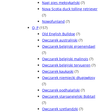
Nagi pies meksykański
(7)
Nova Scotia duck tolling retriever
(7)
Nowofunland
(7)
O, P
(157)
Old English Bulldog
(7)
Owczarek australijski
(7)
Owczarek belgijski groenendael
(7)
Owczarek belgijski malinois
(7)
Owczarek belgijski tervueren
(7)
Owczarek kaukaski
(7)
Owczarek niemiecki długowłosy
(7)
Owczarek podhalański
(7)
Owczarek staroangielski Bobtail
(7)
Owczarek szetlandzki
(7)