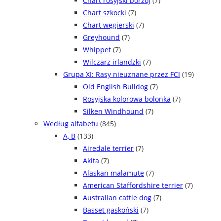
Chart rosyjski borzoj
(7)
Chart szkocki
(7)
Chart węgierski
(7)
Greyhound
(7)
Whippet
(7)
Wilczarz irlandzki
(7)
Grupa XI: Rasy nieuznane przez FCI
(19)
Old English Bulldog
(7)
Rosyjska kolorowa bolonka
(7)
Silken Windhound
(7)
Według alfabetu
(845)
A, B
(133)
Airedale terrier
(7)
Akita
(7)
Alaskan malamute
(7)
American Staffordshire terrier
(7)
Australian cattle dog
(7)
Basset gaskoński
(7)