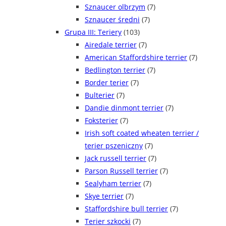
Sznaucer olbrzym
(7)
Sznaucer średni
(7)
Grupa III: Teriery
(103)
Airedale terrier
(7)
American Staffordshire terrier
(7)
Bedlington terrier
(7)
Border terier
(7)
Bulterier
(7)
Dandie dinmont terrier
(7)
Foksterier
(7)
Irish soft coated wheaten terrier /
terier pszeniczny
(7)
Jack russell terrier
(7)
Parson Russell terrier
(7)
Sealyham terrier
(7)
Skye terrier
(7)
Staffordshire bull terrier
(7)
Terier szkocki
(7)