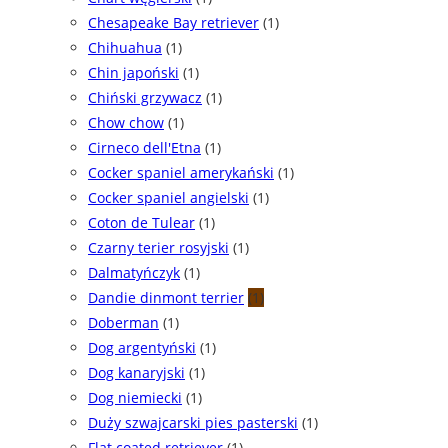
Chesapeake Bay retriever
(1)
Chihuahua
(1)
Chin japoński
(1)
Chiński grzywacz
(1)
Chow chow
(1)
Cirneco dell'Etna
(1)
Cocker spaniel amerykański
(1)
Cocker spaniel angielski
(1)
Coton de Tulear
(1)
Czarny terier rosyjski
(1)
Dalmatyńczyk
(1)
Dandie dinmont terrier
(1)
Doberman
(1)
Dog argentyński
(1)
Dog kanaryjski
(1)
Dog niemiecki
(1)
Duży szwajcarski pies pasterski
(1)
Flat coated retriever
(1)