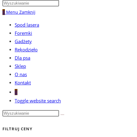
0
Menu
Zamknij
Spod lasera
Foremki
Gadżety
Rękodzieło
Dla psa
Sklep
O nas
Kontakt
0
Toggle website search
FILTRUJ CENY