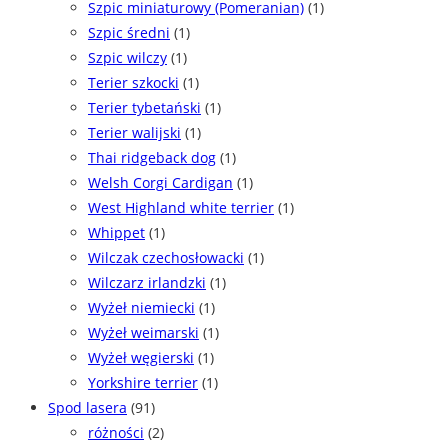
Szpic miniaturowy (Pomeranian)
(1)
Szpic średni
(1)
Szpic wilczy
(1)
Terier szkocki
(1)
Terier tybetański
(1)
Terier walijski
(1)
Thai ridgeback dog
(1)
Welsh Corgi Cardigan
(1)
West Highland white terrier
(1)
Whippet
(1)
Wilczak czechosłowacki
(1)
Wilczarz irlandzki
(1)
Wyżeł niemiecki
(1)
Wyżeł weimarski
(1)
Wyżeł węgierski
(1)
Yorkshire terrier
(1)
Spod lasera
(91)
różności
(2)