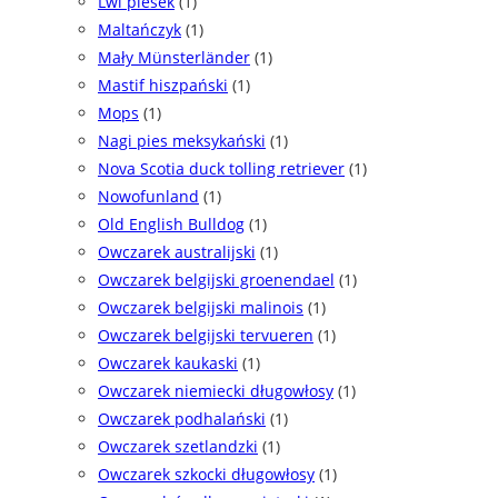
Lwi piesek
(1)
Maltańczyk
(1)
Mały Münsterländer
(1)
Mastif hiszpański
(1)
Mops
(1)
Nagi pies meksykański
(1)
Nova Scotia duck tolling retriever
(1)
Nowofunland
(1)
Old English Bulldog
(1)
Owczarek australijski
(1)
Owczarek belgijski groenendael
(1)
Owczarek belgijski malinois
(1)
Owczarek belgijski tervueren
(1)
Owczarek kaukaski
(1)
Owczarek niemiecki długowłosy
(1)
Owczarek podhalański
(1)
Owczarek szetlandzki
(1)
Owczarek szkocki długowłosy
(1)