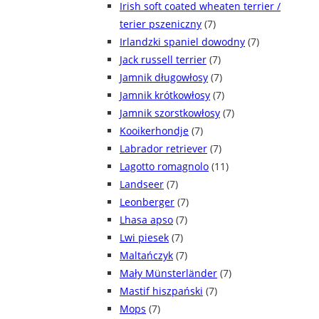
Irish soft coated wheaten terrier /
terier pszeniczny
(7)
Irlandzki spaniel dowodny
(7)
Jack russell terrier
(7)
Jamnik długowłosy
(7)
Jamnik krótkowłosy
(7)
Jamnik szorstkowłosy
(7)
Kooikerhondje
(7)
Labrador retriever
(7)
Lagotto romagnolo
(11)
Landseer
(7)
Leonberger
(7)
Lhasa apso
(7)
Lwi piesek
(7)
Maltańczyk
(7)
Mały Münsterländer
(7)
Mastif hiszpański
(7)
Mops
(7)