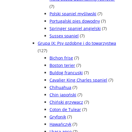
(7)
Polski spaniel myśliwski
(7)
Portugalski pies dowodny
(7)
Springer spaniel angielski
(7)
Sussex spaniel
(7)
Grupa IX: Psy ozdobne i do towarzystwa
(127)
Bichon frise
(7)
Boston terier
(7)
Buldog francuski
(7)
Cavalier King Charles spaniel
(7)
Chihuahua
(7)
Chin japoński
(7)
Chiński grzywacz
(7)
Coton de Tulear
(7)
Gryfonik
(7)
Hawańczyk
(7)
Lhasa apso
(7)