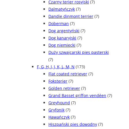
Czarny terier rosyjski
(7)
Dalmatyńczyk
(7)
Dandie dinmont terrier
(7)
Doberman
(7)
Dog argentyński
(7)
Dog kanaryjski
(7)
Dog niemiecki
(7)
Duży szwajcarski pies pasterski
(7)
F, G, H, I, J, K, L, M, N
(173)
Flat coated retriever
(7)
Foksterier
(7)
Golden retriever
(7)
Grand Basset griffon vendéen
(7)
Greyhound
(7)
Gryfonik
(7)
Hawańczyk
(7)
Hiszpański pies dowodny
(7)