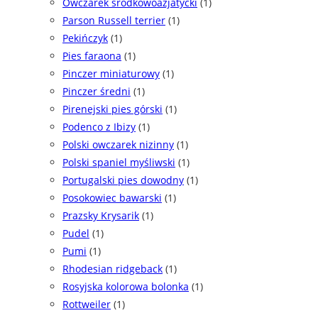
Owczarek środkowoazjatycki
(1)
Parson Russell terrier
(1)
Pekińczyk
(1)
Pies faraona
(1)
Pinczer miniaturowy
(1)
Pinczer średni
(1)
Pirenejski pies górski
(1)
Podenco z Ibizy
(1)
Polski owczarek nizinny
(1)
Polski spaniel myśliwski
(1)
Portugalski pies dowodny
(1)
Posokowiec bawarski
(1)
Prazsky Krysarik
(1)
Pudel
(1)
Pumi
(1)
Rhodesian ridgeback
(1)
Rosyjska kolorowa bolonka
(1)
Rottweiler
(1)