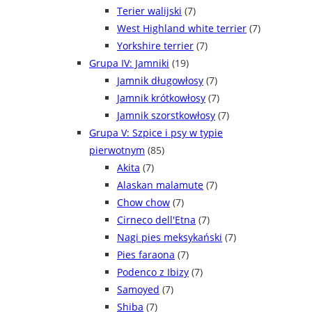
Terier walijski
(7)
West Highland white terrier
(7)
Yorkshire terrier
(7)
Grupa IV: Jamniki
(19)
Jamnik długowłosy
(7)
Jamnik krótkowłosy
(7)
Jamnik szorstkowłosy
(7)
Grupa V: Szpice i psy w typie
pierwotnym
(85)
Akita
(7)
Alaskan malamute
(7)
Chow chow
(7)
Cirneco dell'Etna
(7)
Nagi pies meksykański
(7)
Pies faraona
(7)
Podenco z Ibizy
(7)
Samoyed
(7)
Shiba
(7)