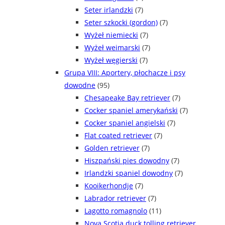
Seter irlandzki
(7)
Seter szkocki (gordon)
(7)
Wyżeł niemiecki
(7)
Wyżeł weimarski
(7)
Wyżeł węgierski
(7)
Grupa VIII: Aportery, płochacze i psy
dowodne
(95)
Chesapeake Bay retriever
(7)
Cocker spaniel amerykański
(7)
Cocker spaniel angielski
(7)
Flat coated retriever
(7)
Golden retriever
(7)
Hiszpański pies dowodny
(7)
Irlandzki spaniel dowodny
(7)
Kooikerhondje
(7)
Labrador retriever
(7)
Lagotto romagnolo
(11)
Nova Scotia duck tolling retriever