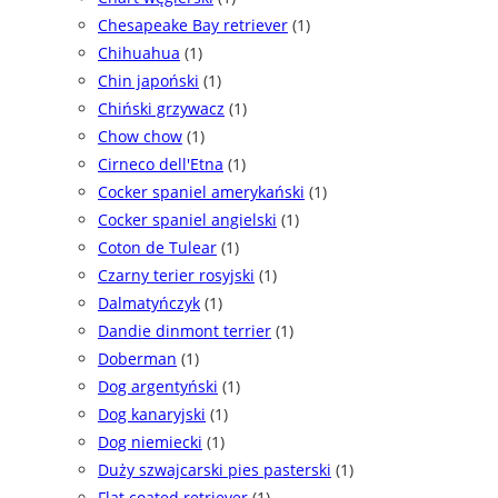
Chesapeake Bay retriever
(1)
Chihuahua
(1)
Chin japoński
(1)
Chiński grzywacz
(1)
Chow chow
(1)
Cirneco dell'Etna
(1)
Cocker spaniel amerykański
(1)
Cocker spaniel angielski
(1)
Coton de Tulear
(1)
Czarny terier rosyjski
(1)
Dalmatyńczyk
(1)
Dandie dinmont terrier
(1)
Doberman
(1)
Dog argentyński
(1)
Dog kanaryjski
(1)
Dog niemiecki
(1)
Duży szwajcarski pies pasterski
(1)
Flat coated retriever
(1)