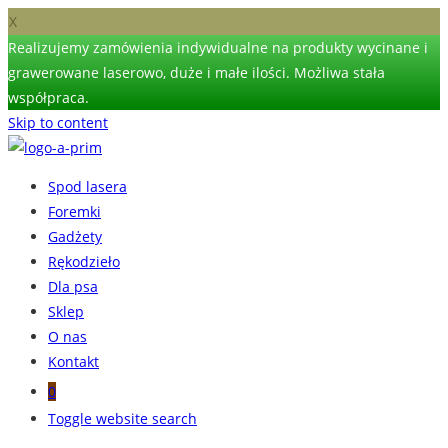
X
Realizujemy zamówienia indywidualne na produkty wycinane i
grawerowane laserowo, duże i małe ilości. Możliwa stała
współpraca.
Skip to content
Spod lasera
Foremki
Gadżety
Rękodzieło
Dla psa
Sklep
O nas
Kontakt
0
Toggle website search