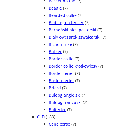
Basset hound
(7)
Beagle
(7)
Bearded collie
(7)
Bedlington terrier
(7)
Berneński pies pasterski
(7)
Biały owczarek szwajcarski
(7)
Bichon frise
(7)
Bokser
(7)
Border collie
(7)
Border collie krótkowłosy
(7)
Border terier
(7)
Boston terier
(7)
Briard
(7)
Buldog angielski
(7)
Buldog francuski
(7)
Bulterier
(7)
C, D
(163)
Cane corso
(7)