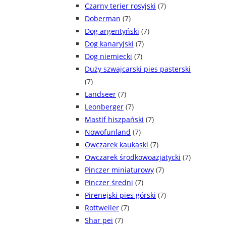
Czarny terier rosyjski
(7)
Doberman
(7)
Dog argentyński
(7)
Dog kanaryjski
(7)
Dog niemiecki
(7)
Duży szwajcarski pies pasterski
(7)
Landseer
(7)
Leonberger
(7)
Mastif hiszpański
(7)
Nowofunland
(7)
Owczarek kaukaski
(7)
Owczarek środkowoazjatycki
(7)
Pinczer miniaturowy
(7)
Pinczer średni
(7)
Pirenejski pies górski
(7)
Rottweiler
(7)
Shar pei
(7)