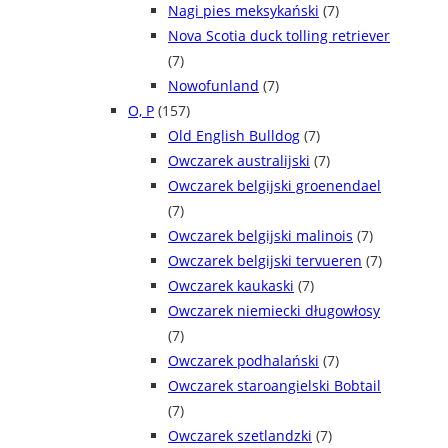
Nagi pies meksykański
(7)
Nova Scotia duck tolling retriever
(7)
Nowofunland
(7)
O, P
(157)
Old English Bulldog
(7)
Owczarek australijski
(7)
Owczarek belgijski groenendael
(7)
Owczarek belgijski malinois
(7)
Owczarek belgijski tervueren
(7)
Owczarek kaukaski
(7)
Owczarek niemiecki długowłosy
(7)
Owczarek podhalański
(7)
Owczarek staroangielski Bobtail
(7)
Owczarek szetlandzki
(7)