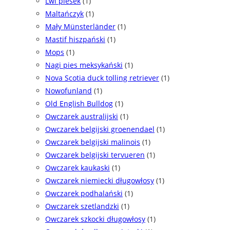
Lwi piesek
(1)
Maltańczyk
(1)
Mały Münsterländer
(1)
Mastif hiszpański
(1)
Mops
(1)
Nagi pies meksykański
(1)
Nova Scotia duck tolling retriever
(1)
Nowofunland
(1)
Old English Bulldog
(1)
Owczarek australijski
(1)
Owczarek belgijski groenendael
(1)
Owczarek belgijski malinois
(1)
Owczarek belgijski tervueren
(1)
Owczarek kaukaski
(1)
Owczarek niemiecki długowłosy
(1)
Owczarek podhalański
(1)
Owczarek szetlandzki
(1)
Owczarek szkocki długowłosy
(1)