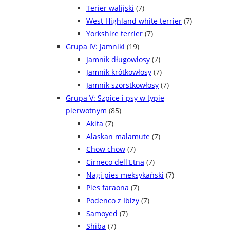
Terier walijski
(7)
West Highland white terrier
(7)
Yorkshire terrier
(7)
Grupa IV: Jamniki
(19)
Jamnik długowłosy
(7)
Jamnik krótkowłosy
(7)
Jamnik szorstkowłosy
(7)
Grupa V: Szpice i psy w typie
pierwotnym
(85)
Akita
(7)
Alaskan malamute
(7)
Chow chow
(7)
Cirneco dell'Etna
(7)
Nagi pies meksykański
(7)
Pies faraona
(7)
Podenco z Ibizy
(7)
Samoyed
(7)
Shiba
(7)