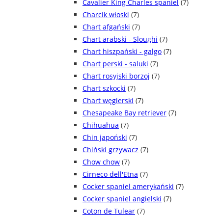
Cavalier King Charles spaniel
(7)
Charcik włoski
(7)
Chart afgański
(7)
Chart arabski - Sloughi
(7)
Chart hiszpański - galgo
(7)
Chart perski - saluki
(7)
Chart rosyjski borzoj
(7)
Chart szkocki
(7)
Chart węgierski
(7)
Chesapeake Bay retriever
(7)
Chihuahua
(7)
Chin japoński
(7)
Chiński grzywacz
(7)
Chow chow
(7)
Cirneco dell'Etna
(7)
Cocker spaniel amerykański
(7)
Cocker spaniel angielski
(7)
Coton de Tulear
(7)