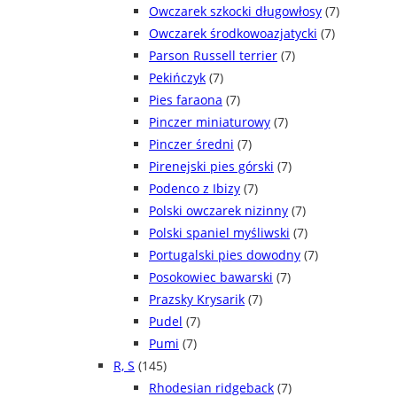
Owczarek szkocki długowłosy
(7)
Owczarek środkowoazjatycki
(7)
Parson Russell terrier
(7)
Pekińczyk
(7)
Pies faraona
(7)
Pinczer miniaturowy
(7)
Pinczer średni
(7)
Pirenejski pies górski
(7)
Podenco z Ibizy
(7)
Polski owczarek nizinny
(7)
Polski spaniel myśliwski
(7)
Portugalski pies dowodny
(7)
Posokowiec bawarski
(7)
Prazsky Krysarik
(7)
Pudel
(7)
Pumi
(7)
R, S
(145)
Rhodesian ridgeback
(7)