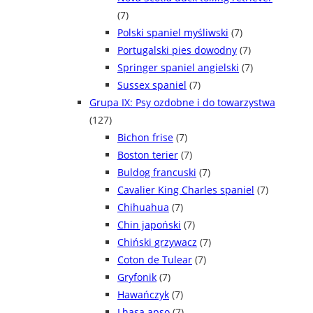
(7)
Polski spaniel myśliwski
(7)
Portugalski pies dowodny
(7)
Springer spaniel angielski
(7)
Sussex spaniel
(7)
Grupa IX: Psy ozdobne i do towarzystwa
(127)
Bichon frise
(7)
Boston terier
(7)
Buldog francuski
(7)
Cavalier King Charles spaniel
(7)
Chihuahua
(7)
Chin japoński
(7)
Chiński grzywacz
(7)
Coton de Tulear
(7)
Gryfonik
(7)
Hawańczyk
(7)
Lhasa apso
(7)