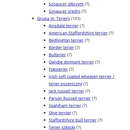
Sznaucer olbrzym
(7)
Sznaucer średni
(7)
Grupa III: Teriery
(103)
Airedale terrier
(7)
American Staffordshire terrier
(7)
Bedlington terrier
(7)
Border terier
(7)
Bulterier
(7)
Dandie dinmont terrier
(7)
Foksterier
(7)
Irish soft coated wheaten terrier /
terier pszeniczny
(7)
Jack russell terrier
(7)
Parson Russell terrier
(7)
Sealyham terrier
(7)
Skye terrier
(7)
Staffordshire bull terrier
(7)
Terier szkocki
(7)