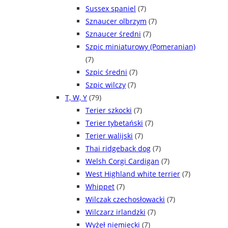
Sussex spaniel
(7)
Sznaucer olbrzym
(7)
Sznaucer średni
(7)
Szpic miniaturowy (Pomeranian)
(7)
Szpic średni
(7)
Szpic wilczy
(7)
T, W, Y
(79)
Terier szkocki
(7)
Terier tybetański
(7)
Terier walijski
(7)
Thai ridgeback dog
(7)
Welsh Corgi Cardigan
(7)
West Highland white terrier
(7)
Whippet
(7)
Wilczak czechosłowacki
(7)
Wilczarz irlandzki
(7)
Wyżeł niemiecki
(7)