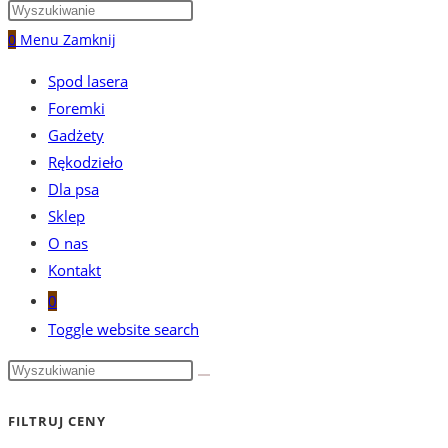
0
Menu
Zamknij
Spod lasera
Foremki
Gadżety
Rękodzieło
Dla psa
Sklep
O nas
Kontakt
0
Toggle website search
FILTRUJ CENY