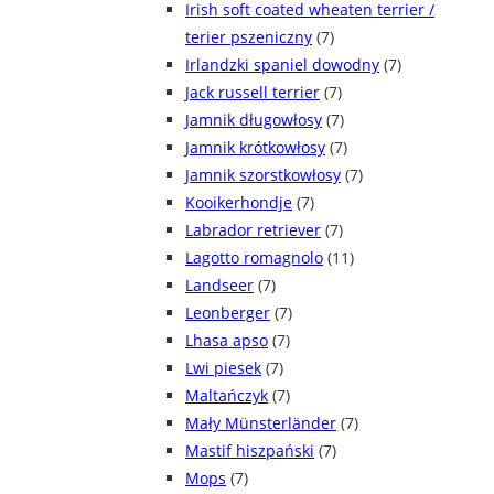
Irish soft coated wheaten terrier /
terier pszeniczny
(7)
Irlandzki spaniel dowodny
(7)
Jack russell terrier
(7)
Jamnik długowłosy
(7)
Jamnik krótkowłosy
(7)
Jamnik szorstkowłosy
(7)
Kooikerhondje
(7)
Labrador retriever
(7)
Lagotto romagnolo
(11)
Landseer
(7)
Leonberger
(7)
Lhasa apso
(7)
Lwi piesek
(7)
Maltańczyk
(7)
Mały Münsterländer
(7)
Mastif hiszpański
(7)
Mops
(7)