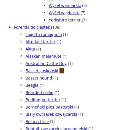
Wyżeł weimarski
(7)
Wyżeł węgierski
(7)
Yorkshire terrier
(7)
Foremki do ciastek
(138)
Lagotto romagnolo
(1)
Airedale terrier
(1)
Akita
(1)
Alaskan malamute
(1)
Australian Cattle Dog
(1)
Basset gaskoński
(1)
Basset hound
(1)
Beagle
(1)
Bearded collie
(1)
Bedlington terrier
(1)
Berneński pies pasterski
(1)
Biały owczarek szwajcarski
(1)
Bichon frise
(1)
Bobtail, owczarek staroangielski
(1)