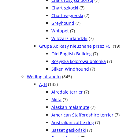
Chart rosyjski borzoj
(7)
Chart szkocki
(7)
Chart węgierski
(7)
Greyhound
(7)
Whippet
(7)
Wilczarz irlandzki
(7)
Grupa XI: Rasy nieuznane przez FCI
(19)
Old English Bulldog
(7)
Rosyjska kolorowa bolonka
(7)
Silken Windhound
(7)
Według alfabetu
(845)
A, B
(133)
Airedale terrier
(7)
Akita
(7)
Alaskan malamute
(7)
American Staffordshire terrier
(7)
Australian cattle dog
(7)
Basset gaskoński
(7)