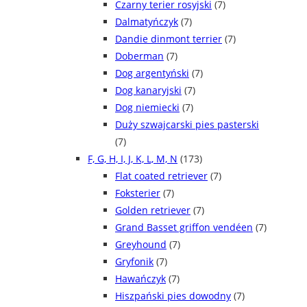
Czarny terier rosyjski
(7)
Dalmatyńczyk
(7)
Dandie dinmont terrier
(7)
Doberman
(7)
Dog argentyński
(7)
Dog kanaryjski
(7)
Dog niemiecki
(7)
Duży szwajcarski pies pasterski
(7)
F, G, H, I, J, K, L, M, N
(173)
Flat coated retriever
(7)
Foksterier
(7)
Golden retriever
(7)
Grand Basset griffon vendéen
(7)
Greyhound
(7)
Gryfonik
(7)
Hawańczyk
(7)
Hiszpański pies dowodny
(7)