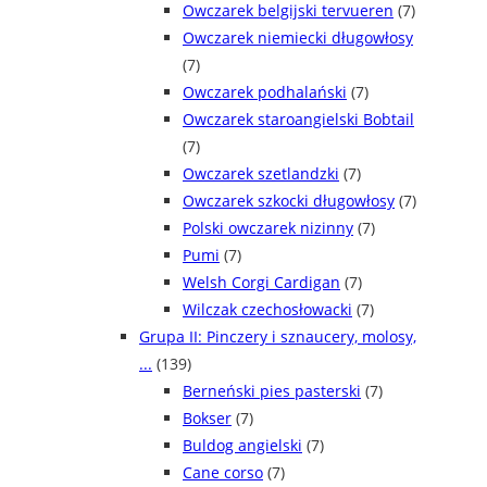
Owczarek belgijski tervueren
(7)
Owczarek niemiecki długowłosy
(7)
Owczarek podhalański
(7)
Owczarek staroangielski Bobtail
(7)
Owczarek szetlandzki
(7)
Owczarek szkocki długowłosy
(7)
Polski owczarek nizinny
(7)
Pumi
(7)
Welsh Corgi Cardigan
(7)
Wilczak czechosłowacki
(7)
Grupa II: Pinczery i sznaucery, molosy,
...
(139)
Berneński pies pasterski
(7)
Bokser
(7)
Buldog angielski
(7)
Cane corso
(7)