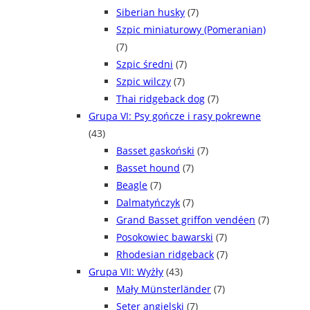
Siberian husky
(7)
Szpic miniaturowy (Pomeranian)
(7)
Szpic średni
(7)
Szpic wilczy
(7)
Thai ridgeback dog
(7)
Grupa VI: Psy gończe i rasy pokrewne
(43)
Basset gaskoński
(7)
Basset hound
(7)
Beagle
(7)
Dalmatyńczyk
(7)
Grand Basset griffon vendéen
(7)
Posokowiec bawarski
(7)
Rhodesian ridgeback
(7)
Grupa VII: Wyżły
(43)
Mały Münsterländer
(7)
Seter angielski
(7)