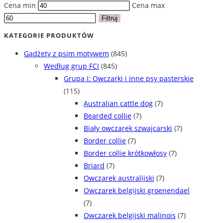
Cena min
Cena max
Filtruj
KATEGORIE PRODUKTÓW
Gadżety z psim motywem
(845)
Według grup FCI
(845)
Grupa I: Owczarki i inne psy pasterskie
(115)
Australian cattle dog
(7)
Bearded collie
(7)
Biały owczarek szwajcarski
(7)
Border collie
(7)
Border collie krótkowłosy
(7)
Briard
(7)
Owczarek australijski
(7)
Owczarek belgijski groenendael
(7)
Owczarek belgijski malinois
(7)