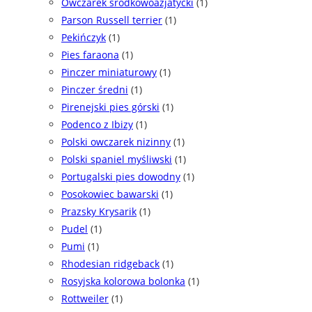
Owczarek środkowoazjatycki
(1)
Parson Russell terrier
(1)
Pekińczyk
(1)
Pies faraona
(1)
Pinczer miniaturowy
(1)
Pinczer średni
(1)
Pirenejski pies górski
(1)
Podenco z Ibizy
(1)
Polski owczarek nizinny
(1)
Polski spaniel myśliwski
(1)
Portugalski pies dowodny
(1)
Posokowiec bawarski
(1)
Prazsky Krysarik
(1)
Pudel
(1)
Pumi
(1)
Rhodesian ridgeback
(1)
Rosyjska kolorowa bolonka
(1)
Rottweiler
(1)