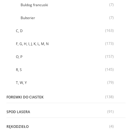
(7)
Buldog francuski
(7)
Bulterier
(163)
C, D
(173)
F, G, H, I, J, K, L, M, N
(157)
O, P
(145)
R, S
(79)
T, W, Y
(138)
FOREMKI DO CIASTEK
(91)
SPOD LASERA
(4)
RĘKODZIEŁO