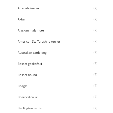
(7)
Airedale terrier
(7)
Akita
(7)
Alaskan malamute
(7)
American Staffordshire terrier
(7)
Australian cattle dog
(7)
Basset gaskoński
(7)
Basset hound
(7)
Beagle
(7)
Bearded collie
(7)
Bedlington terrier