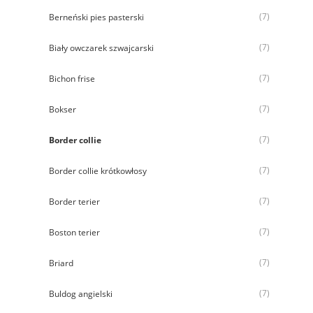
(7)
Berneński pies pasterski
(7)
Biały owczarek szwajcarski
(7)
Bichon frise
(7)
Bokser
(7)
Border collie
(7)
Border collie krótkowłosy
(7)
Border terier
(7)
Boston terier
(7)
Briard
(7)
Buldog angielski