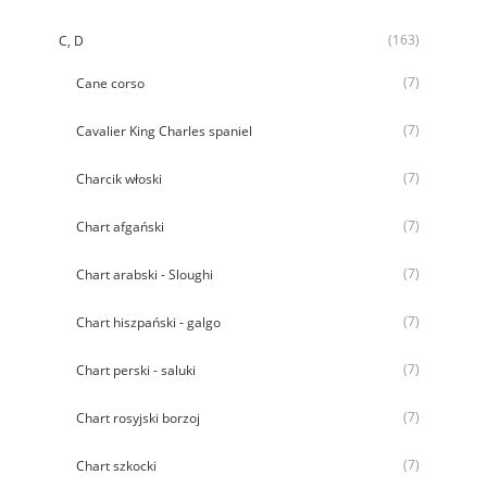
(163)
C, D
(7)
Cane corso
(7)
Cavalier King Charles spaniel
(7)
Charcik włoski
(7)
Chart afgański
(7)
Chart arabski - Sloughi
(7)
Chart hiszpański - galgo
(7)
Chart perski - saluki
(7)
Chart rosyjski borzoj
(7)
Chart szkocki