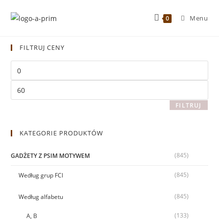
Menu
0
FILTRUJ CENY
FILTRUJ
KATEGORIE PRODUKTÓW
(845)
GADŻETY Z PSIM MOTYWEM
(845)
Według grup FCI
(845)
Według alfabetu
(133)
A, B