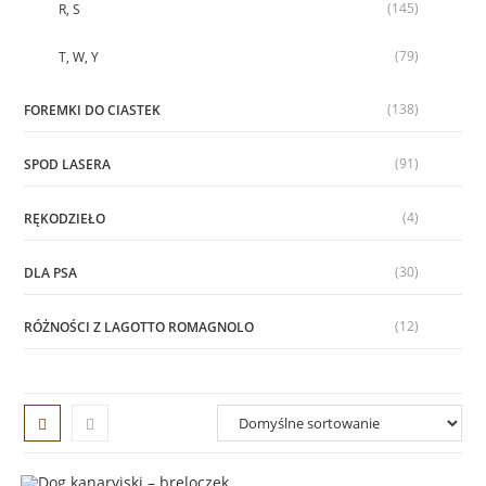
(145)
R, S
(79)
T, W, Y
(138)
FOREMKI DO CIASTEK
(91)
SPOD LASERA
(4)
RĘKODZIEŁO
(30)
DLA PSA
(12)
RÓŻNOŚCI Z LAGOTTO ROMAGNOLO