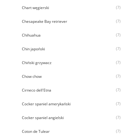
(7)
Chart węgierski
(7)
Chesapeake Bay retriever
(7)
Chihuahua
(7)
Chin japoński
(7)
Chiński grzywacz
(7)
Chow chow
(7)
Cirneco dell'Etna
(7)
Cocker spaniel amerykański
(7)
Cocker spaniel angielski
(7)
Coton de Tulear