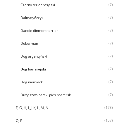
(7)
Czarny terier rosyjski
(7)
Dalmatyńczyk
(7)
Dandie dinmont terrier
(7)
Doberman
(7)
Dog argentyński
(7)
Dog kanaryjski
(7)
Dog niemiecki
(7)
Duży szwajcarski pies pasterski
(173)
F, G, H, I, J, K, L, M, N
(157)
O, P