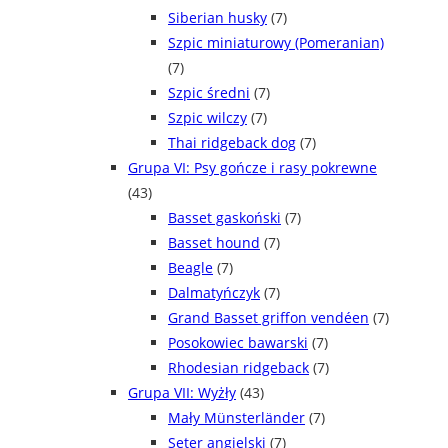
Siberian husky
(7)
Szpic miniaturowy (Pomeranian)
(7)
Szpic średni
(7)
Szpic wilczy
(7)
Thai ridgeback dog
(7)
Grupa VI: Psy gończe i rasy pokrewne
(43)
Basset gaskoński
(7)
Basset hound
(7)
Beagle
(7)
Dalmatyńczyk
(7)
Grand Basset griffon vendéen
(7)
Posokowiec bawarski
(7)
Rhodesian ridgeback
(7)
Grupa VII: Wyżły
(43)
Mały Münsterländer
(7)
Seter angielski
(7)