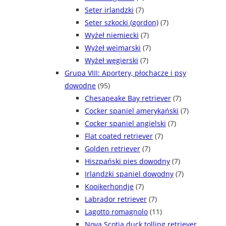
Seter irlandzki
(7)
Seter szkocki (gordon)
(7)
Wyżeł niemiecki
(7)
Wyżeł weimarski
(7)
Wyżeł węgierski
(7)
Grupa VIII: Aportery, płochacze i psy
dowodne
(95)
Chesapeake Bay retriever
(7)
Cocker spaniel amerykański
(7)
Cocker spaniel angielski
(7)
Flat coated retriever
(7)
Golden retriever
(7)
Hiszpański pies dowodny
(7)
Irlandzki spaniel dowodny
(7)
Kooikerhondje
(7)
Labrador retriever
(7)
Lagotto romagnolo
(11)
Nova Scotia duck tolling retriever