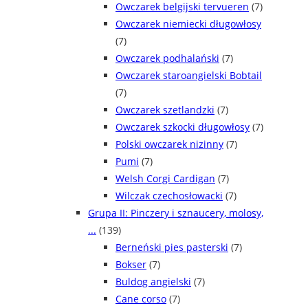
Owczarek belgijski tervueren
(7)
Owczarek niemiecki długowłosy
(7)
Owczarek podhalański
(7)
Owczarek staroangielski Bobtail
(7)
Owczarek szetlandzki
(7)
Owczarek szkocki długowłosy
(7)
Polski owczarek nizinny
(7)
Pumi
(7)
Welsh Corgi Cardigan
(7)
Wilczak czechosłowacki
(7)
Grupa II: Pinczery i sznaucery, molosy,
...
(139)
Berneński pies pasterski
(7)
Bokser
(7)
Buldog angielski
(7)
Cane corso
(7)