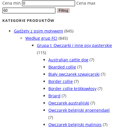
Cena min
Cena max
Filtruj
KATEGORIE PRODUKTÓW
Gadżety z psim motywem
(845)
Według grup FCI
(845)
Grupa I: Owczarki i inne psy pasterskie
(115)
Australian cattle dog
(7)
Bearded collie
(7)
Biały owczarek szwajcarski
(7)
Border collie
(7)
Border collie krótkowłosy
(7)
Briard
(7)
Owczarek australijski
(7)
Owczarek belgijski groenendael
(7)
Owczarek belgijski malinois
(7)