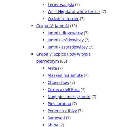
Terier walijski
(7)
West Highland white terrier
(7)
Yorkshire terrier
(7)
Grupa IV: Jamniki
(19)
Jamnik długowłosy
(7)
Jamnik krótkowłosy
(7)
Jamnik szorstkowłosy
(7)
Grupa V: Szpice i psy w typie
pierwotnym
(85)
Akita
(7)
Alaskan malamute
(7)
Chow chow
(7)
Cirneco dell'Etna
(7)
Nagi pies meksykański
(7)
Pies faraona
(7)
Podenco z Ibizy
(7)
Samoyed
(7)
Shiba
(7)