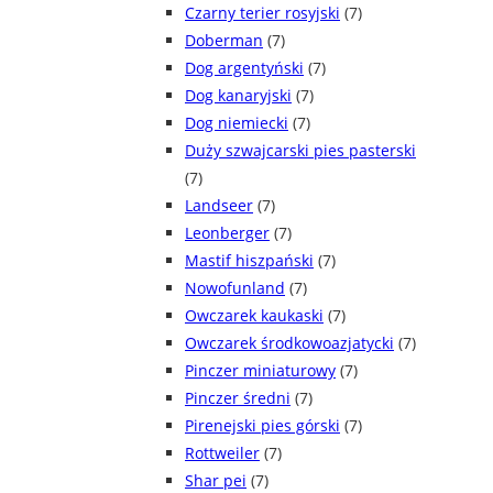
Czarny terier rosyjski
(7)
Doberman
(7)
Dog argentyński
(7)
Dog kanaryjski
(7)
Dog niemiecki
(7)
Duży szwajcarski pies pasterski
(7)
Landseer
(7)
Leonberger
(7)
Mastif hiszpański
(7)
Nowofunland
(7)
Owczarek kaukaski
(7)
Owczarek środkowoazjatycki
(7)
Pinczer miniaturowy
(7)
Pinczer średni
(7)
Pirenejski pies górski
(7)
Rottweiler
(7)
Shar pei
(7)