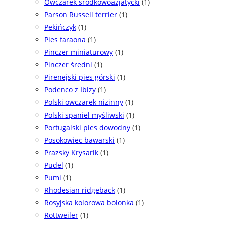
Owczarek środkowoazjatycki
(1)
Parson Russell terrier
(1)
Pekińczyk
(1)
Pies faraona
(1)
Pinczer miniaturowy
(1)
Pinczer średni
(1)
Pirenejski pies górski
(1)
Podenco z Ibizy
(1)
Polski owczarek nizinny
(1)
Polski spaniel myśliwski
(1)
Portugalski pies dowodny
(1)
Posokowiec bawarski
(1)
Prazsky Krysarik
(1)
Pudel
(1)
Pumi
(1)
Rhodesian ridgeback
(1)
Rosyjska kolorowa bolonka
(1)
Rottweiler
(1)