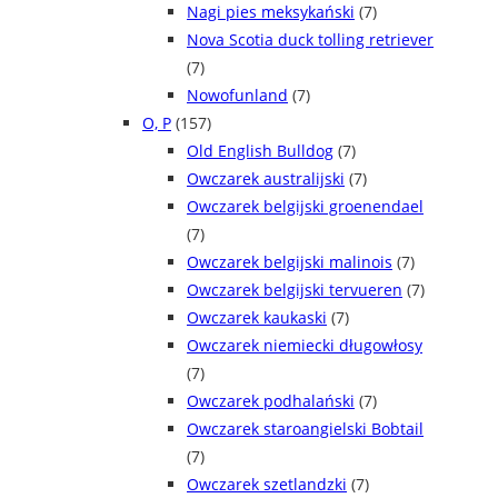
Nagi pies meksykański
(7)
Nova Scotia duck tolling retriever
(7)
Nowofunland
(7)
O, P
(157)
Old English Bulldog
(7)
Owczarek australijski
(7)
Owczarek belgijski groenendael
(7)
Owczarek belgijski malinois
(7)
Owczarek belgijski tervueren
(7)
Owczarek kaukaski
(7)
Owczarek niemiecki długowłosy
(7)
Owczarek podhalański
(7)
Owczarek staroangielski Bobtail
(7)
Owczarek szetlandzki
(7)