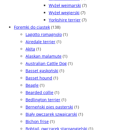
Wyżeł weimarski
(7)
Wyżeł węgierski
(7)
Yorkshire terrier
(7)
Foremki do ciastek
(138)
Lagotto romagnolo
(1)
Airedale terrier
(1)
Akita
(1)
Alaskan malamute
(1)
Australian Cattle Dog
(1)
Basset gaskoński
(1)
Basset hound
(1)
Beagle
(1)
Bearded collie
(1)
Bedlington terrier
(1)
Berneński pies pasterski
(1)
Biały owczarek szwajcarski
(1)
Bichon frise
(1)
Bobtail, owczarek staroangielski
(1)