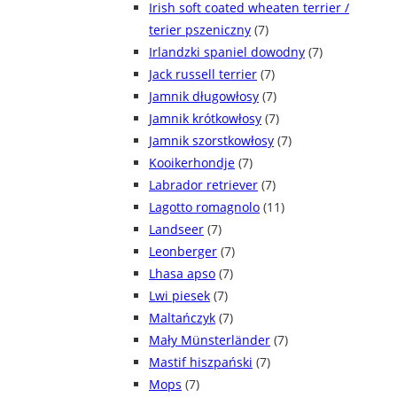
Irish soft coated wheaten terrier /
terier pszeniczny
(7)
Irlandzki spaniel dowodny
(7)
Jack russell terrier
(7)
Jamnik długowłosy
(7)
Jamnik krótkowłosy
(7)
Jamnik szorstkowłosy
(7)
Kooikerhondje
(7)
Labrador retriever
(7)
Lagotto romagnolo
(11)
Landseer
(7)
Leonberger
(7)
Lhasa apso
(7)
Lwi piesek
(7)
Maltańczyk
(7)
Mały Münsterländer
(7)
Mastif hiszpański
(7)
Mops
(7)