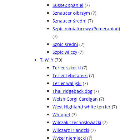
Sussex spaniel
(7)
Sznaucer olbrzym
(7)
Sznaucer średni
(7)
Szpic miniaturowy (Pomeranian)
(7)
Szpic średni
(7)
Szpic wilczy
(7)
T, W, Y
(79)
Terier szkocki
(7)
Terier tybetański
(7)
Terier walijski
(7)
Thai ridgeback dog
(7)
Welsh Corgi Cardigan
(7)
West Highland white terrier
(7)
Whippet
(7)
Wilczak czechosłowacki
(7)
Wilczarz irlandzki
(7)
Wyżeł niemiecki
(7)