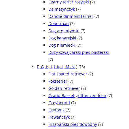
Czarny terier rosyjski
(7)
Dalmatyńczyk
(7)
Dandie dinmont terrier
(7)
Doberman
(7)
Dog argentyński
(7)
Dog kanaryjski
(7)
Dog niemiecki
(7)
Duży szwajcarski pies pasterski
(7)
F, G, H, I, J, K, L, M, N
(173)
Flat coated retriever
(7)
Foksterier
(7)
Golden retriever
(7)
Grand Basset griffon vendéen
(7)
Greyhound
(7)
Gryfonik
(7)
Hawańczyk
(7)
Hiszpański pies dowodny
(7)