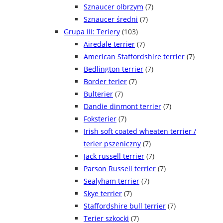
Sznaucer olbrzym
(7)
Sznaucer średni
(7)
Grupa III: Teriery
(103)
Airedale terrier
(7)
American Staffordshire terrier
(7)
Bedlington terrier
(7)
Border terier
(7)
Bulterier
(7)
Dandie dinmont terrier
(7)
Foksterier
(7)
Irish soft coated wheaten terrier /
terier pszeniczny
(7)
Jack russell terrier
(7)
Parson Russell terrier
(7)
Sealyham terrier
(7)
Skye terrier
(7)
Staffordshire bull terrier
(7)
Terier szkocki
(7)