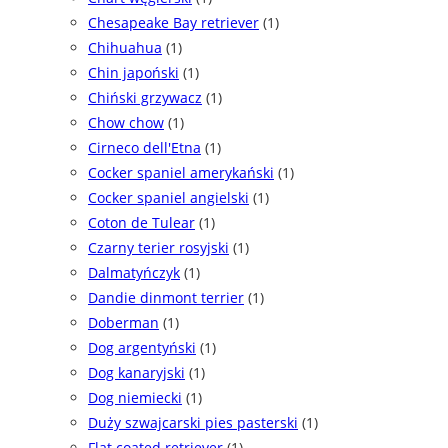
Chesapeake Bay retriever
(1)
Chihuahua
(1)
Chin japoński
(1)
Chiński grzywacz
(1)
Chow chow
(1)
Cirneco dell'Etna
(1)
Cocker spaniel amerykański
(1)
Cocker spaniel angielski
(1)
Coton de Tulear
(1)
Czarny terier rosyjski
(1)
Dalmatyńczyk
(1)
Dandie dinmont terrier
(1)
Doberman
(1)
Dog argentyński
(1)
Dog kanaryjski
(1)
Dog niemiecki
(1)
Duży szwajcarski pies pasterski
(1)
Flat coated retriever
(1)