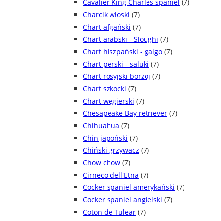
Cavalier King Charles spaniel
(7)
Charcik włoski
(7)
Chart afgański
(7)
Chart arabski - Sloughi
(7)
Chart hiszpański - galgo
(7)
Chart perski - saluki
(7)
Chart rosyjski borzoj
(7)
Chart szkocki
(7)
Chart węgierski
(7)
Chesapeake Bay retriever
(7)
Chihuahua
(7)
Chin japoński
(7)
Chiński grzywacz
(7)
Chow chow
(7)
Cirneco dell'Etna
(7)
Cocker spaniel amerykański
(7)
Cocker spaniel angielski
(7)
Coton de Tulear
(7)