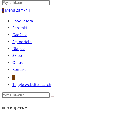
0
Menu
Zamknij
Spod lasera
Foremki
Gadżety
Rękodzieło
Dla psa
Sklep
O nas
Kontakt
0
Toggle website search
FILTRUJ CENY