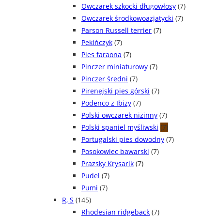
Owczarek szkocki długowłosy
(7)
Owczarek środkowoazjatycki
(7)
Parson Russell terrier
(7)
Pekińczyk
(7)
Pies faraona
(7)
Pinczer miniaturowy
(7)
Pinczer średni
(7)
Pirenejski pies górski
(7)
Podenco z Ibizy
(7)
Polski owczarek nizinny
(7)
Polski spaniel myśliwski
(7)
Portugalski pies dowodny
(7)
Posokowiec bawarski
(7)
Prazsky Krysarik
(7)
Pudel
(7)
Pumi
(7)
R, S
(145)
Rhodesian ridgeback
(7)