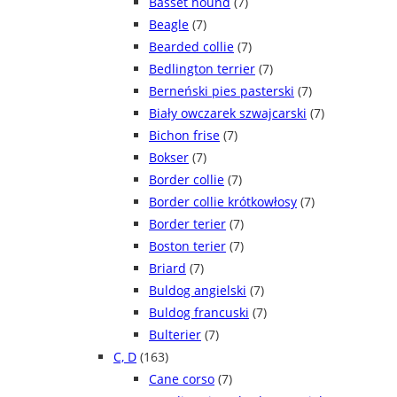
Basset hound
(7)
Beagle
(7)
Bearded collie
(7)
Bedlington terrier
(7)
Berneński pies pasterski
(7)
Biały owczarek szwajcarski
(7)
Bichon frise
(7)
Bokser
(7)
Border collie
(7)
Border collie krótkowłosy
(7)
Border terier
(7)
Boston terier
(7)
Briard
(7)
Buldog angielski
(7)
Buldog francuski
(7)
Bulterier
(7)
C, D
(163)
Cane corso
(7)