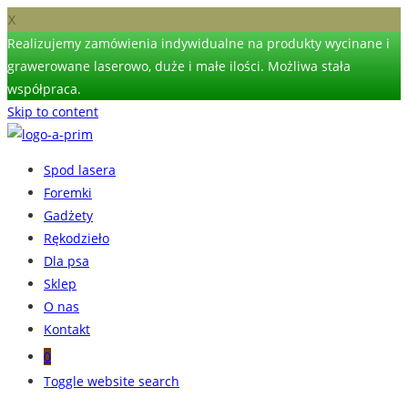
X
Realizujemy zamówienia indywidualne na produkty wycinane i
grawerowane laserowo, duże i małe ilości. Możliwa stała
współpraca.
Skip to content
Spod lasera
Foremki
Gadżety
Rękodzieło
Dla psa
Sklep
O nas
Kontakt
0
Toggle website search