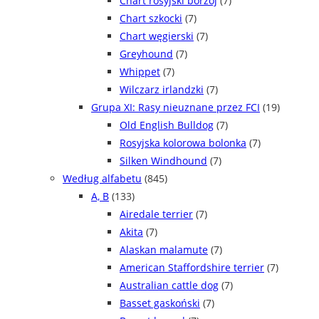
Chart rosyjski borzoj
(7)
Chart szkocki
(7)
Chart węgierski
(7)
Greyhound
(7)
Whippet
(7)
Wilczarz irlandzki
(7)
Grupa XI: Rasy nieuznane przez FCI
(19)
Old English Bulldog
(7)
Rosyjska kolorowa bolonka
(7)
Silken Windhound
(7)
Według alfabetu
(845)
A, B
(133)
Airedale terrier
(7)
Akita
(7)
Alaskan malamute
(7)
American Staffordshire terrier
(7)
Australian cattle dog
(7)
Basset gaskoński
(7)