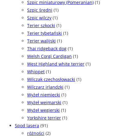
Szpic miniaturowy (Pomeranian)
(1)
Szpic średni
(1)
Szpic wilczy
(1)
Terier szkocki
(1)
Terier tybetański
(1)
Terier walijski
(1)
Thai ridgeback dog
(1)
Welsh Corgi Cardigan
(1)
West Highland white terrier
(1)
Whippet
(1)
Wilczak czechosłowacki
(1)
Wilczarz irlandzki
(1)
Wyżeł niemiecki
(1)
Wyżeł weimarski
(1)
Wyżeł węgierski
(1)
Yorkshire terrier
(1)
Spod lasera
(91)
różności
(2)