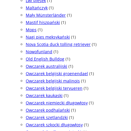
Lwi piesek
(1)
Maltańczyk
(1)
Mały Münsterländer
(1)
Mastif hiszpański
(1)
Mops
(1)
Nagi pies meksykański
(1)
Nova Scotia duck tolling retriever
(1)
Nowofunland
(1)
Old English Bulldog
(1)
Owczarek australijski
(1)
Owczarek belgijski groenendael
(1)
Owczarek belgijski malinois
(1)
Owczarek belgijski tervueren
(1)
Owczarek kaukaski
(1)
Owczarek niemiecki długowłosy
(1)
Owczarek podhalański
(1)
Owczarek szetlandzki
(1)
Owczarek szkocki długowłosy
(1)