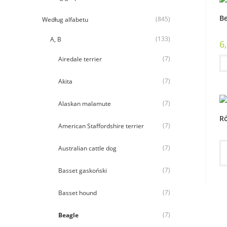
Be
(845)
Według alfabetu
(133)
A, B
6
(7)
Airedale terrier
(7)
Akita
(7)
Alaskan malamute
R
(7)
American Staffordshire terrier
(7)
Australian cattle dog
(7)
Basset gaskoński
(7)
Basset hound
(7)
Beagle