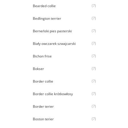
(7)
Bearded collie
(7)
Bedlington terrier
(7)
Berneński pies pasterski
(7)
Biały owczarek szwajcarski
(7)
Bichon frise
(7)
Bokser
(7)
Border collie
(7)
Border collie krótkowłosy
(7)
Border terier
(7)
Boston terier