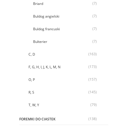
(7)
Briard
(7)
Buldog angielski
(7)
Buldog francuski
(7)
Bulterier
(163)
C, D
(173)
F, G, H, I, J, K, L, M, N
(157)
O, P
(145)
R, S
(79)
T, W, Y
(138)
FOREMKI DO CIASTEK