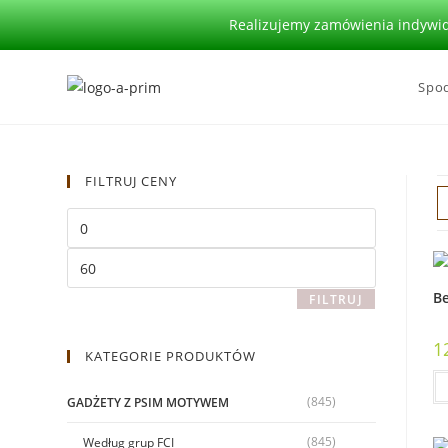
Realizujemy zamówienia indywidu
Spod
FILTRUJ CENY
Be
FILTRUJ
1
KATEGORIE PRODUKTÓW
(845)
GADŻETY Z PSIM MOTYWEM
(845)
Według grup FCI