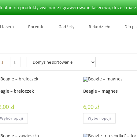
alne na produkty wycinane i grawerowane laserowo, duże i małe i
 lasera
Foremki
Gadżety
Rękodzieło
Dla ps
agle – breloczek
Beagle – magnes
2,00
zł
6,00
zł
Wybór opcji
Wybór opcji