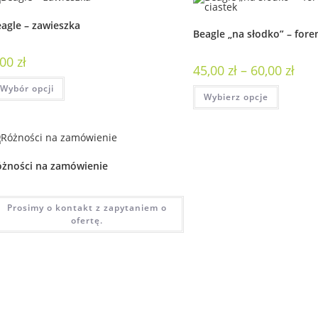
agle – zawieszka
Beagle „na słodko” – fore
,00
zł
45,00
zł
–
60,00
zł
Wybór opcji
Wybierz opcje
óżności na zamówienie
Prosimy o kontakt z zapytaniem o
ofertę.