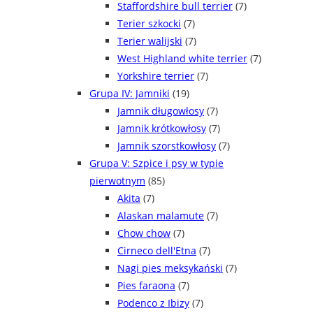
Staffordshire bull terrier
(7)
Terier szkocki
(7)
Terier walijski
(7)
West Highland white terrier
(7)
Yorkshire terrier
(7)
Grupa IV: Jamniki
(19)
Jamnik długowłosy
(7)
Jamnik krótkowłosy
(7)
Jamnik szorstkowłosy
(7)
Grupa V: Szpice i psy w typie
pierwotnym
(85)
Akita
(7)
Alaskan malamute
(7)
Chow chow
(7)
Cirneco dell'Etna
(7)
Nagi pies meksykański
(7)
Pies faraona
(7)
Podenco z Ibizy
(7)