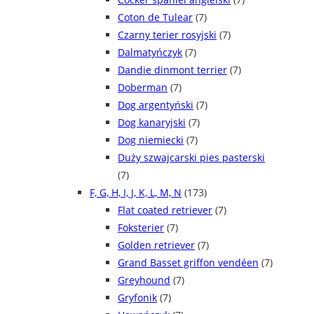
Coton de Tulear
(7)
Czarny terier rosyjski
(7)
Dalmatyńczyk
(7)
Dandie dinmont terrier
(7)
Doberman
(7)
Dog argentyński
(7)
Dog kanaryjski
(7)
Dog niemiecki
(7)
Duży szwajcarski pies pasterski
(7)
F, G, H, I, J, K, L, M, N
(173)
Flat coated retriever
(7)
Foksterier
(7)
Golden retriever
(7)
Grand Basset griffon vendéen
(7)
Greyhound
(7)
Gryfonik
(7)