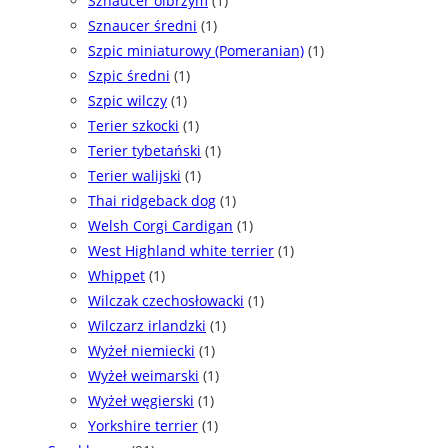
Sznaucer olbrzym
(1)
Sznaucer średni
(1)
Szpic miniaturowy (Pomeranian)
(1)
Szpic średni
(1)
Szpic wilczy
(1)
Terier szkocki
(1)
Terier tybetański
(1)
Terier walijski
(1)
Thai ridgeback dog
(1)
Welsh Corgi Cardigan
(1)
West Highland white terrier
(1)
Whippet
(1)
Wilczak czechosłowacki
(1)
Wilczarz irlandzki
(1)
Wyżeł niemiecki
(1)
Wyżeł weimarski
(1)
Wyżeł węgierski
(1)
Yorkshire terrier
(1)