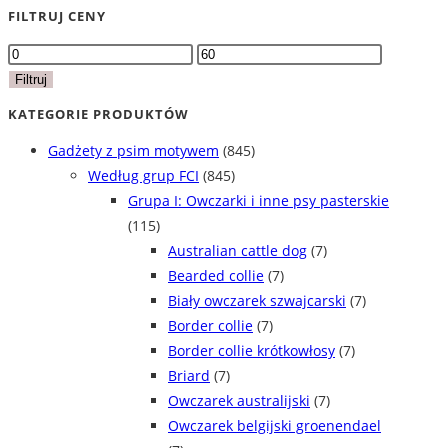
FILTRUJ CENY
Cena
Cena
min
max
Filtruj
KATEGORIE PRODUKTÓW
Gadżety z psim motywem
(845)
Według grup FCI
(845)
Grupa I: Owczarki i inne psy pasterskie
(115)
Australian cattle dog
(7)
Bearded collie
(7)
Biały owczarek szwajcarski
(7)
Border collie
(7)
Border collie krótkowłosy
(7)
Briard
(7)
Owczarek australijski
(7)
Owczarek belgijski groenendael