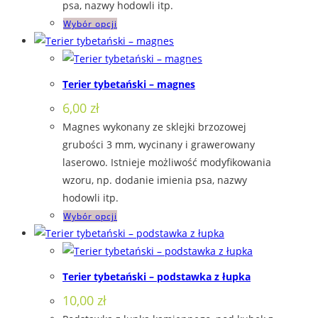
psa, nazwy hodowli itp.
Ten
Wybór opcji
produkt
ma
wiele
Terier tybetański – magnes
wariantów.
6,00
zł
Opcje
Magnes wykonany ze sklejki brzozowej
można
grubości 3 mm, wycinany i grawerowany
wybrać
laserowo. Istnieje możliwość modyfikowania
na
wzoru, np. dodanie imienia psa, nazwy
stronie
hodowli itp.
produktu
Ten
Wybór opcji
produkt
ma
wiele
Terier tybetański – podstawka z łupka
wariantów.
10,00
zł
Opcje