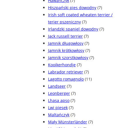
Hawańczyk
(7)
Hiszpański pies dowodny
(7)
Irish soft coated wheaten terrier /
terier pszeniczny
(7)
Irlandzki spaniel dowodny
(7)
Jack russell terrier
(7)
Jamnik długowłosy
(7)
Jamnik krótkowłosy
(7)
Jamnik szorstkowłosy
(7)
Kooikerhondje
(7)
Labrador retriever
(7)
Lagotto romagnolo
(11)
Landseer
(7)
Leonberger
(7)
Lhasa apso
(7)
Lwi piesek
(7)
Maltańczyk
(7)
Mały Münsterländer
(7)