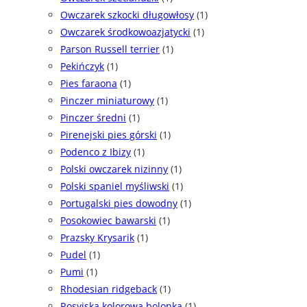
Owczarek szkocki długowłosy
(1)
Owczarek środkowoazjatycki
(1)
Parson Russell terrier
(1)
Pekińczyk
(1)
Pies faraona
(1)
Pinczer miniaturowy
(1)
Pinczer średni
(1)
Pirenejski pies górski
(1)
Podenco z Ibizy
(1)
Polski owczarek nizinny
(1)
Polski spaniel myśliwski
(1)
Portugalski pies dowodny
(1)
Posokowiec bawarski
(1)
Prazsky Krysarik
(1)
Pudel
(1)
Pumi
(1)
Rhodesian ridgeback
(1)
Rosyjska kolorowa bolonka
(1)