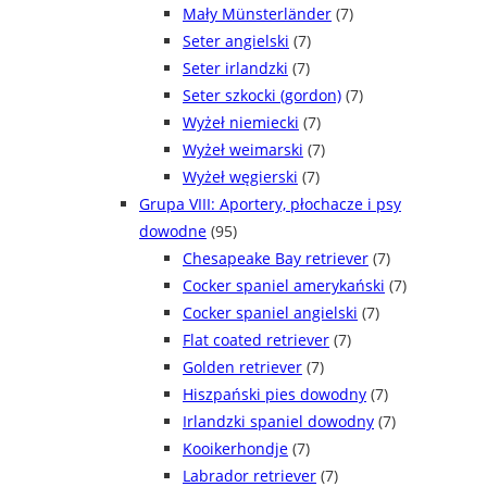
Mały Münsterländer
(7)
Seter angielski
(7)
Seter irlandzki
(7)
Seter szkocki (gordon)
(7)
Wyżeł niemiecki
(7)
Wyżeł weimarski
(7)
Wyżeł węgierski
(7)
Grupa VIII: Aportery, płochacze i psy
dowodne
(95)
Chesapeake Bay retriever
(7)
Cocker spaniel amerykański
(7)
Cocker spaniel angielski
(7)
Flat coated retriever
(7)
Golden retriever
(7)
Hiszpański pies dowodny
(7)
Irlandzki spaniel dowodny
(7)
Kooikerhondje
(7)
Labrador retriever
(7)