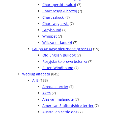
Chart perski - saluki
(7)
Chart rosyjski borzoj
(7)
Chart szkocki
(7)
Chart węgierski
(7)
Greyhound
(7)
Whippet
(7)
Wilczarz irlandzki
(7)
Grupa XI: Rasy nieuznane przez FCI
(19)
Old English Bulldog
(7)
Rosyjska kolorowa bolonka
(7)
Silken Windhound
(7)
Według alfabetu
(845)
A, B
(133)
Airedale terrier
(7)
Akita
(7)
Alaskan malamute
(7)
American Staffordshire terrier
(7)
Australian cattle dog
(7)