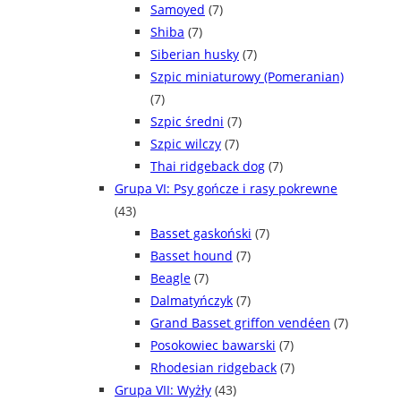
Samoyed
(7)
Shiba
(7)
Siberian husky
(7)
Szpic miniaturowy (Pomeranian)
(7)
Szpic średni
(7)
Szpic wilczy
(7)
Thai ridgeback dog
(7)
Grupa VI: Psy gończe i rasy pokrewne
(43)
Basset gaskoński
(7)
Basset hound
(7)
Beagle
(7)
Dalmatyńczyk
(7)
Grand Basset griffon vendéen
(7)
Posokowiec bawarski
(7)
Rhodesian ridgeback
(7)
Grupa VII: Wyżły
(43)