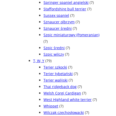
Springer spaniel angielski
(7)
Staffordshire bull terrier
(7)
Sussex spaniel
(7)
Sznaucer olbrzym
(7)
Sznaucer średni
(7)
Szpic miniaturowy (Pomeranian)
(7)
Szpic średni
(7)
Szpic wilczy
(7)
T, W, Y
(79)
Terier szkocki
(7)
Terier tybetański
(7)
Terier walijski
(7)
Thai ridgeback dog
(7)
Welsh Corgi Cardigan
(7)
West Highland white terrier
(7)
Whippet
(7)
Wilczak czechosłowacki
(7)