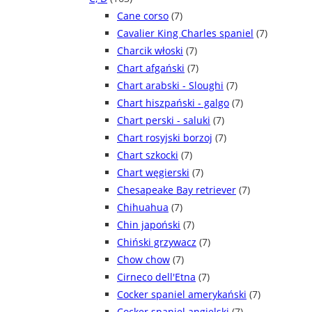
Cane corso
(7)
Cavalier King Charles spaniel
(7)
Charcik włoski
(7)
Chart afgański
(7)
Chart arabski - Sloughi
(7)
Chart hiszpański - galgo
(7)
Chart perski - saluki
(7)
Chart rosyjski borzoj
(7)
Chart szkocki
(7)
Chart węgierski
(7)
Chesapeake Bay retriever
(7)
Chihuahua
(7)
Chin japoński
(7)
Chiński grzywacz
(7)
Chow chow
(7)
Cirneco dell'Etna
(7)
Cocker spaniel amerykański
(7)
Cocker spaniel angielski
(7)