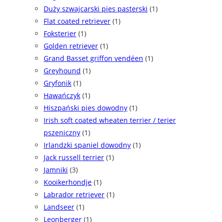
Duży szwajcarski pies pasterski
(1)
Flat coated retriever
(1)
Foksterier
(1)
Golden retriever
(1)
Grand Basset griffon vendéen
(1)
Greyhound
(1)
Gryfonik
(1)
Hawańczyk
(1)
Hiszpański pies dowodny
(1)
Irish soft coated wheaten terrier / terier
pszeniczny
(1)
Irlandzki spaniel dowodny
(1)
Jack russell terrier
(1)
Jamniki
(3)
Kooikerhondje
(1)
Labrador retriever
(1)
Landseer
(1)
Leonberger
(1)