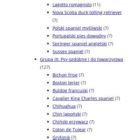
Lagotto romagnolo
(11)
Nova Scotia duck tolling retriever
(7)
Polski spaniel myśliwski
(7)
Portugalski pies dowodny
(7)
Springer spaniel angielski
(7)
Sussex spaniel
(7)
Grupa IX: Psy ozdobne i do towarzystwa
(127)
Bichon frise
(7)
Boston terier
(7)
Buldog francuski
(7)
Cavalier King Charles spaniel
(7)
Chihuahua
(7)
Chin japoński
(7)
Chiński grzywacz
(7)
Coton de Tulear
(7)
Gryfonik
(7)