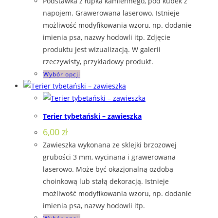
Podstawka z łupka kamiennego, pod kubek z
można
napojem. Grawerowana laserowo. Istnieje
wybrać
możliwość modyfikowania wzoru, np. dodanie
na
imienia psa, nazwy hodowli itp. Zdjęcie
stronie
produktu jest wizualizacją. W galerii
produktu
rzeczywisty, przykładowy produkt.
Ten
Wybór opcji
produkt
ma
wiele
Terier tybetański – zawieszka
wariantów.
6,00
zł
Opcje
Zawieszka wykonana ze sklejki brzozowej
można
grubości 3 mm, wycinana i grawerowana
wybrać
laserowo. Może być okazjonalną ozdobą
na
choinkową lub stałą dekoracją. Istnieje
stronie
możliwość modyfikowania wzoru, np. dodanie
produktu
imienia psa, nazwy hodowli itp.
Ten