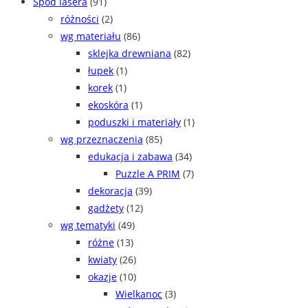
Spod lasera
(91)
różności
(2)
wg materiału
(86)
sklejka drewniana
(82)
łupek
(1)
korek
(1)
ekoskóra
(1)
poduszki i materiały
(1)
wg przeznaczenia
(85)
edukacja i zabawa
(34)
Puzzle A PRIM
(7)
dekoracja
(39)
gadżety
(12)
wg tematyki
(49)
różne
(13)
kwiaty
(26)
okazje
(10)
Wielkanoc
(3)