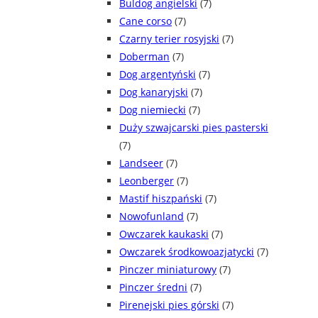
Buldog angielski
(7)
Cane corso
(7)
Czarny terier rosyjski
(7)
Doberman
(7)
Dog argentyński
(7)
Dog kanaryjski
(7)
Dog niemiecki
(7)
Duży szwajcarski pies pasterski
(7)
Landseer
(7)
Leonberger
(7)
Mastif hiszpański
(7)
Nowofunland
(7)
Owczarek kaukaski
(7)
Owczarek środkowoazjatycki
(7)
Pinczer miniaturowy
(7)
Pinczer średni
(7)
Pirenejski pies górski
(7)