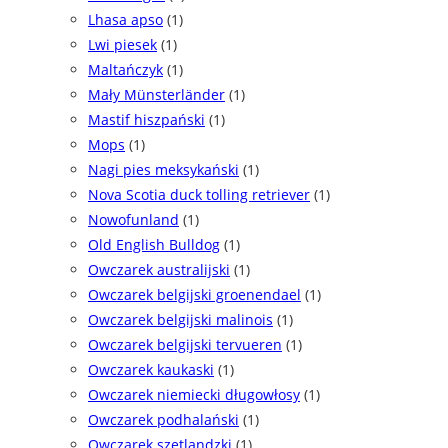
Lhasa apso
(1)
Lwi piesek
(1)
Maltańczyk
(1)
Mały Münsterländer
(1)
Mastif hiszpański
(1)
Mops
(1)
Nagi pies meksykański
(1)
Nova Scotia duck tolling retriever
(1)
Nowofunland
(1)
Old English Bulldog
(1)
Owczarek australijski
(1)
Owczarek belgijski groenendael
(1)
Owczarek belgijski malinois
(1)
Owczarek belgijski tervueren
(1)
Owczarek kaukaski
(1)
Owczarek niemiecki długowłosy
(1)
Owczarek podhalański
(1)
Owczarek szetlandzki
(1)