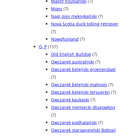
Mastif hiszpański
(7)
Mops
(7)
Nagi pies meksykański
(7)
Nova Scotia duck tolling retriever
(7)
Nowofunland
(7)
O, P
(157)
Old English Bulldog
(7)
Owczarek australijski
(7)
Owczarek belgijski groenendael
(7)
Owczarek belgijski malinois
(7)
Owczarek belgijski tervueren
(7)
Owczarek kaukaski
(7)
Owczarek niemiecki długowłosy
(7)
Owczarek podhalański
(7)
Owczarek staroangielski Bobtail