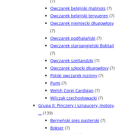
(7)
Owczarek belgijski malinois
(7)
Owczarek belgijski tervueren
(7)
Owczarek niemiecki długowłosy
(7)
Owczarek podhalański
(7)
Owczarek staroangielski Bobtail
(7)
Owczarek szetlandzki
(7)
Owczarek szkocki długowłosy
(7)
Polski owczarek nizinny
(7)
Pumi
(7)
Welsh Corgi Cardigan
(7)
Wilczak czechosłowacki
(7)
Grupa II: Pinczery i sznaucery, molosy,
...
(139)
Berneński pies pasterski
(7)
Bokser
(7)