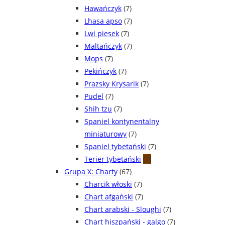
Hawańczyk
(7)
Lhasa apso
(7)
Lwi piesek
(7)
Maltańczyk
(7)
Mops
(7)
Pekińczyk
(7)
Prazsky Krysarik
(7)
Pudel
(7)
Shih tzu
(7)
Spaniel kontynentalny
miniaturowy
(7)
Spaniel tybetański
(7)
Terier tybetański
(7)
Grupa X: Charty
(67)
Charcik włoski
(7)
Chart afgański
(7)
Chart arabski - Sloughi
(7)
Chart hiszpański - galgo
(7)