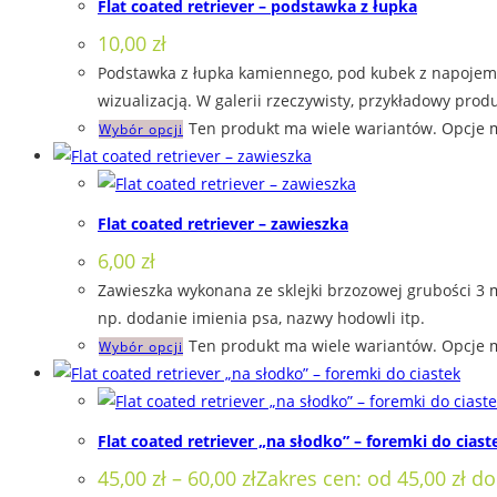
Flat coated retriever – podstawka z łupka
10,00
zł
Podstawka z łupka kamiennego, pod kubek z napojem. 
wizualizacją. W galerii rzeczywisty, przykładowy produ
Ten produkt ma wiele wariantów. Opcje 
Wybór opcji
Flat coated retriever – zawieszka
6,00
zł
Zawieszka wykonana ze sklejki brzozowej grubości 3 
np. dodanie imienia psa, nazwy hodowli itp.
Ten produkt ma wiele wariantów. Opcje 
Wybór opcji
Flat coated retriever „na słodko” – foremki do ciast
45,00
zł
–
60,00
zł
Zakres cen: od 45,00 zł do