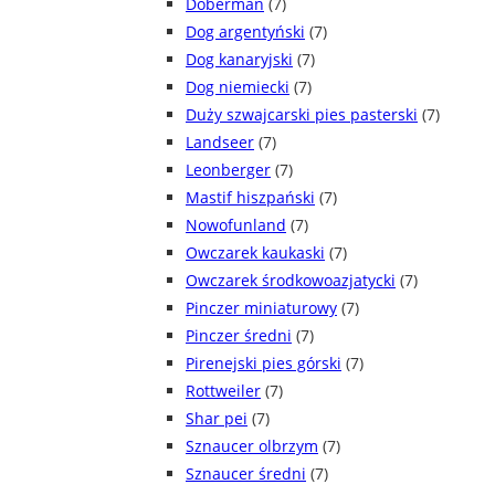
Doberman
(7)
Dog argentyński
(7)
Dog kanaryjski
(7)
Dog niemiecki
(7)
Duży szwajcarski pies pasterski
(7)
Landseer
(7)
Leonberger
(7)
Mastif hiszpański
(7)
Nowofunland
(7)
Owczarek kaukaski
(7)
Owczarek środkowoazjatycki
(7)
Pinczer miniaturowy
(7)
Pinczer średni
(7)
Pirenejski pies górski
(7)
Rottweiler
(7)
Shar pei
(7)
Sznaucer olbrzym
(7)
Sznaucer średni
(7)