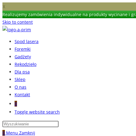
X
Realizujemy zamówienia indywidualne na produkty wycinane i gra
Skip to content
Spod lasera
Foremki
Gadżety
Rękodzieło
Dla psa
Sklep
O nas
Kontakt
0
Toggle website search
0
Menu
Zamknij