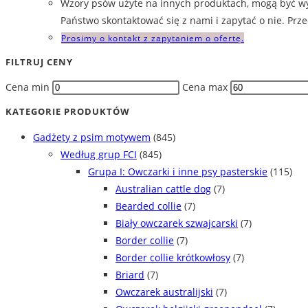
Wzory psów użyte na innych produktach, mogą być wy
Państwo skontaktować się z nami i zapytać o nie. Pr
Prosimy o kontakt z zapytaniem o ofertę.
FILTRUJ CENY
Cena min
Cena max
KATEGORIE PRODUKTÓW
Gadżety z psim motywem
(845)
Według grup FCI
(845)
Grupa I: Owczarki i inne psy pasterskie
(115)
Australian cattle dog
(7)
Bearded collie
(7)
Biały owczarek szwajcarski
(7)
Border collie
(7)
Border collie krótkowłosy
(7)
Briard
(7)
Owczarek australijski
(7)