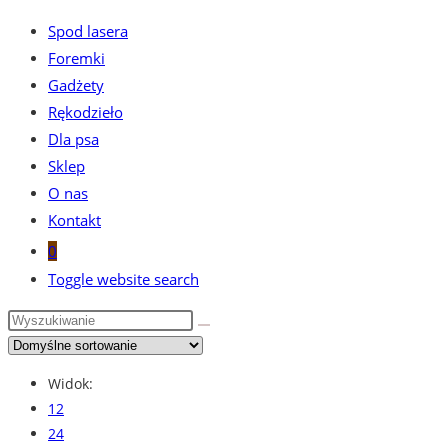
Spod lasera
Foremki
Gadżety
Rękodzieło
Dla psa
Sklep
O nas
Kontakt
0
Toggle website search
Widok:
12
24