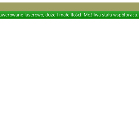
werowane laserowo, duże i małe ilości. Możliwa stała współpraca.