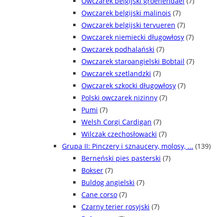
Owczarek belgijski groenendael
(7)
Owczarek belgijski malinois
(7)
Owczarek belgijski tervueren
(7)
Owczarek niemiecki długowłosy
(7)
Owczarek podhalański
(7)
Owczarek staroangielski Bobtail
(7)
Owczarek szetlandzki
(7)
Owczarek szkocki długowłosy
(7)
Polski owczarek nizinny
(7)
Pumi
(7)
Welsh Corgi Cardigan
(7)
Wilczak czechosłowacki
(7)
Grupa II: Pinczery i sznaucery, molosy, ...
(139)
Berneński pies pasterski
(7)
Bokser
(7)
Buldog angielski
(7)
Cane corso
(7)
Czarny terier rosyjski
(7)