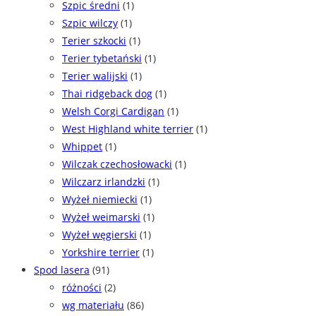
Szpic średni
(1)
Szpic wilczy
(1)
Terier szkocki
(1)
Terier tybetański
(1)
Terier walijski
(1)
Thai ridgeback dog
(1)
Welsh Corgi Cardigan
(1)
West Highland white terrier
(1)
Whippet
(1)
Wilczak czechosłowacki
(1)
Wilczarz irlandzki
(1)
Wyżeł niemiecki
(1)
Wyżeł weimarski
(1)
Wyżeł węgierski
(1)
Yorkshire terrier
(1)
Spod lasera
(91)
różności
(2)
wg materiału
(86)