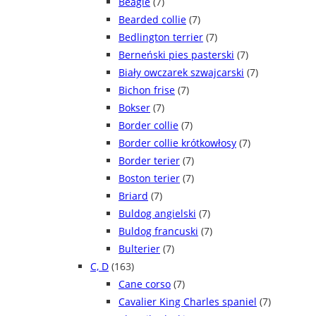
Beagle
(7)
Bearded collie
(7)
Bedlington terrier
(7)
Berneński pies pasterski
(7)
Biały owczarek szwajcarski
(7)
Bichon frise
(7)
Bokser
(7)
Border collie
(7)
Border collie krótkowłosy
(7)
Border terier
(7)
Boston terier
(7)
Briard
(7)
Buldog angielski
(7)
Buldog francuski
(7)
Bulterier
(7)
C, D
(163)
Cane corso
(7)
Cavalier King Charles spaniel
(7)