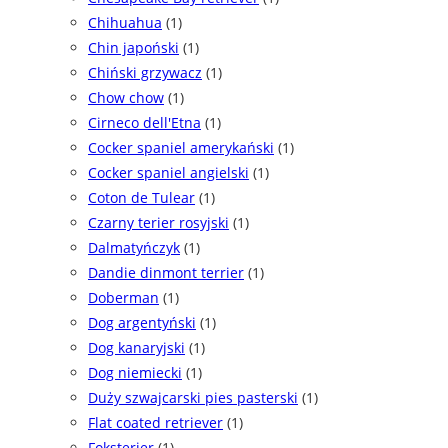
Chihuahua
(1)
Chin japoński
(1)
Chiński grzywacz
(1)
Chow chow
(1)
Cirneco dell'Etna
(1)
Cocker spaniel amerykański
(1)
Cocker spaniel angielski
(1)
Coton de Tulear
(1)
Czarny terier rosyjski
(1)
Dalmatyńczyk
(1)
Dandie dinmont terrier
(1)
Doberman
(1)
Dog argentyński
(1)
Dog kanaryjski
(1)
Dog niemiecki
(1)
Duży szwajcarski pies pasterski
(1)
Flat coated retriever
(1)
Foksterier
(1)