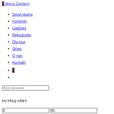
0
Menu
Zamknij
Spod lasera
Foremki
Gadżety
Rękodzieło
Dla psa
Sklep
O nas
Kontakt
0
Toggle
website
search
FILTRUJ CENY
Cena
Cena