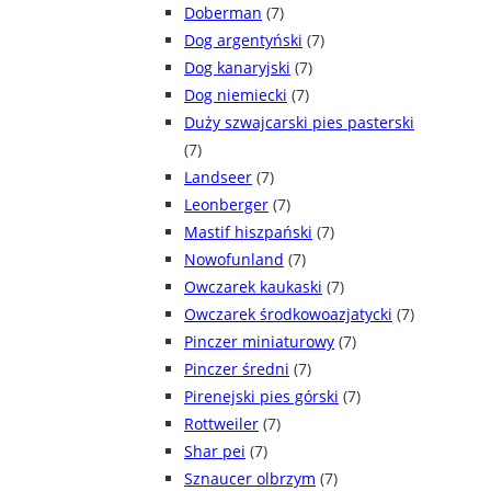
Doberman
(7)
Dog argentyński
(7)
Dog kanaryjski
(7)
Dog niemiecki
(7)
Duży szwajcarski pies pasterski
(7)
Landseer
(7)
Leonberger
(7)
Mastif hiszpański
(7)
Nowofunland
(7)
Owczarek kaukaski
(7)
Owczarek środkowoazjatycki
(7)
Pinczer miniaturowy
(7)
Pinczer średni
(7)
Pirenejski pies górski
(7)
Rottweiler
(7)
Shar pei
(7)
Sznaucer olbrzym
(7)