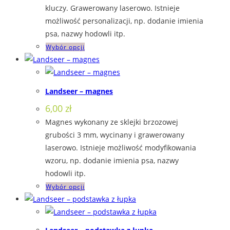
kluczy. Grawerowany laserowo. Istnieje
możliwość personalizacji, np. dodanie imienia
psa, nazwy hodowli itp.
Ten
Wybór opcji
produkt
ma
wiele
Landseer – magnes
wariantów.
6,00
zł
Opcje
Magnes wykonany ze sklejki brzozowej
można
grubości 3 mm, wycinany i grawerowany
wybrać
laserowo. Istnieje możliwość modyfikowania
na
wzoru, np. dodanie imienia psa, nazwy
stronie
hodowli itp.
produktu
Ten
Wybór opcji
produkt
ma
wiele