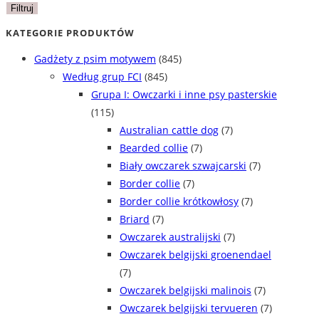
min
max
Filtruj
KATEGORIE PRODUKTÓW
Gadżety z psim motywem
(845)
Według grup FCI
(845)
Grupa I: Owczarki i inne psy pasterskie
(115)
Australian cattle dog
(7)
Bearded collie
(7)
Biały owczarek szwajcarski
(7)
Border collie
(7)
Border collie krótkowłosy
(7)
Briard
(7)
Owczarek australijski
(7)
Owczarek belgijski groenendael
(7)
Owczarek belgijski malinois
(7)
Owczarek belgijski tervueren
(7)