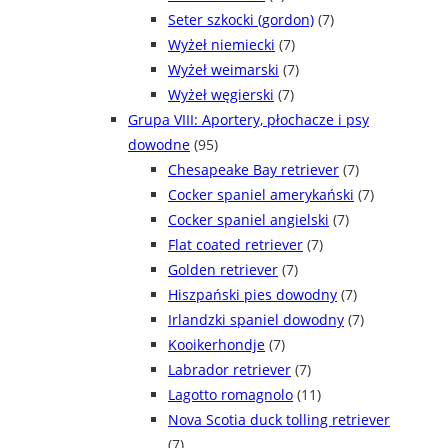
Seter szkocki (gordon)
(7)
Wyżeł niemiecki
(7)
Wyżeł weimarski
(7)
Wyżeł węgierski
(7)
Grupa VIII: Aportery, płochacze i psy
dowodne
(95)
Chesapeake Bay retriever
(7)
Cocker spaniel amerykański
(7)
Cocker spaniel angielski
(7)
Flat coated retriever
(7)
Golden retriever
(7)
Hiszpański pies dowodny
(7)
Irlandzki spaniel dowodny
(7)
Kooikerhondje
(7)
Labrador retriever
(7)
Lagotto romagnolo
(11)
Nova Scotia duck tolling retriever
(7)