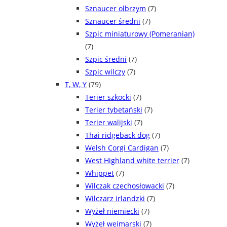
Sznaucer olbrzym
(7)
Sznaucer średni
(7)
Szpic miniaturowy (Pomeranian)
(7)
Szpic średni
(7)
Szpic wilczy
(7)
T, W, Y
(79)
Terier szkocki
(7)
Terier tybetański
(7)
Terier walijski
(7)
Thai ridgeback dog
(7)
Welsh Corgi Cardigan
(7)
West Highland white terrier
(7)
Whippet
(7)
Wilczak czechosłowacki
(7)
Wilczarz irlandzki
(7)
Wyżeł niemiecki
(7)
Wyżeł weimarski
(7)