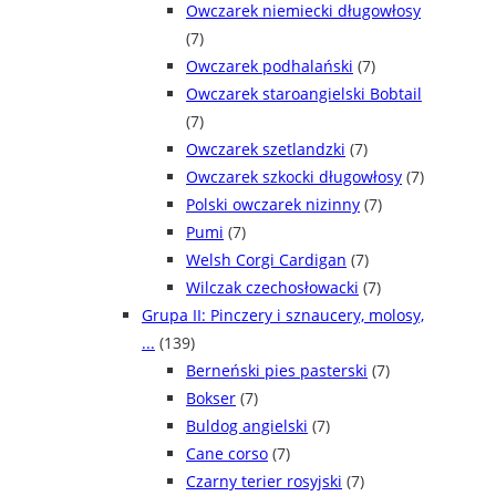
Owczarek niemiecki długowłosy
(7)
Owczarek podhalański
(7)
Owczarek staroangielski Bobtail
(7)
Owczarek szetlandzki
(7)
Owczarek szkocki długowłosy
(7)
Polski owczarek nizinny
(7)
Pumi
(7)
Welsh Corgi Cardigan
(7)
Wilczak czechosłowacki
(7)
Grupa II: Pinczery i sznaucery, molosy,
...
(139)
Berneński pies pasterski
(7)
Bokser
(7)
Buldog angielski
(7)
Cane corso
(7)
Czarny terier rosyjski
(7)