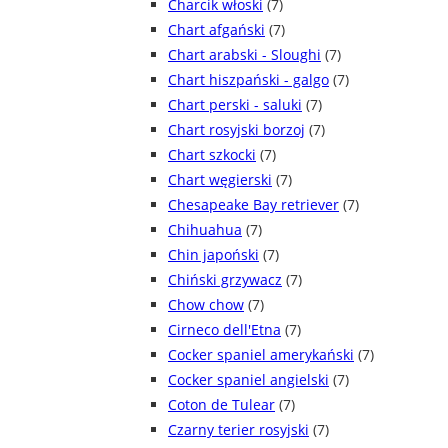
Charcik włoski
(7)
Chart afgański
(7)
Chart arabski - Sloughi
(7)
Chart hiszpański - galgo
(7)
Chart perski - saluki
(7)
Chart rosyjski borzoj
(7)
Chart szkocki
(7)
Chart węgierski
(7)
Chesapeake Bay retriever
(7)
Chihuahua
(7)
Chin japoński
(7)
Chiński grzywacz
(7)
Chow chow
(7)
Cirneco dell'Etna
(7)
Cocker spaniel amerykański
(7)
Cocker spaniel angielski
(7)
Coton de Tulear
(7)
Czarny terier rosyjski
(7)