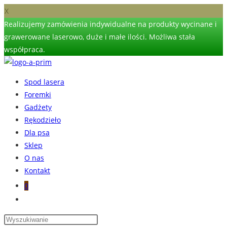
X
Realizujemy zamówienia indywidualne na produkty wycinane i
grawerowane laserowo, duże i małe ilości. Możliwa stała
współpraca.
Skip
to
Spod lasera
content
Foremki
Gadżety
Rękodzieło
Dla psa
Sklep
O nas
Kontakt
0
Toggle
website
search