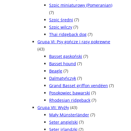
Szpic miniaturowy (Pomeranian)
(7)
Szpic średni
(7)
Szpic wilczy
(7)
Thai ridgeback dog
(7)
Grupa VI: Psy gończe i rasy pokrewne
(43)
Basset gaskoński
(7)
Basset hound
(7)
Beagle
(7)
Dalmatyńczyk
(7)
Grand Basset griffon vendéen
(7)
Posokowiec bawarski
(7)
Rhodesian ridgeback
(7)
Grupa VII: Wyżły
(43)
Mały Münsterländer
(7)
Seter angielski
(7)
Seter irlandzki
(7)