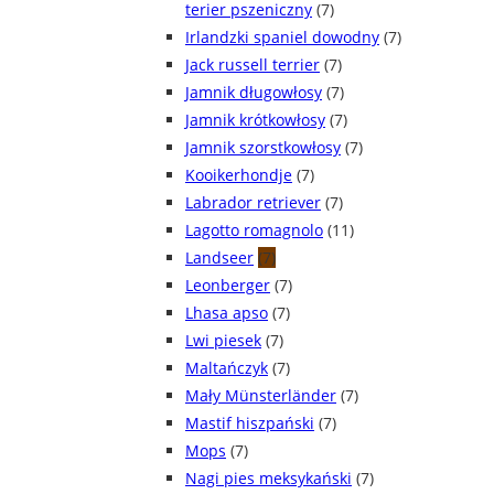
terier pszeniczny
(7)
Irlandzki spaniel dowodny
(7)
Jack russell terrier
(7)
Jamnik długowłosy
(7)
Jamnik krótkowłosy
(7)
Jamnik szorstkowłosy
(7)
Kooikerhondje
(7)
Labrador retriever
(7)
Lagotto romagnolo
(11)
Landseer
(7)
Leonberger
(7)
Lhasa apso
(7)
Lwi piesek
(7)
Maltańczyk
(7)
Mały Münsterländer
(7)
Mastif hiszpański
(7)
Mops
(7)
Nagi pies meksykański
(7)