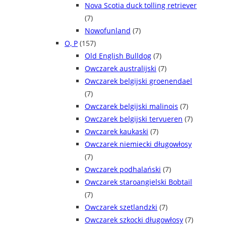
Nova Scotia duck tolling retriever
(7)
Nowofunland
(7)
O, P
(157)
Old English Bulldog
(7)
Owczarek australijski
(7)
Owczarek belgijski groenendael
(7)
Owczarek belgijski malinois
(7)
Owczarek belgijski tervueren
(7)
Owczarek kaukaski
(7)
Owczarek niemiecki długowłosy
(7)
Owczarek podhalański
(7)
Owczarek staroangielski Bobtail
(7)
Owczarek szetlandzki
(7)
Owczarek szkocki długowłosy
(7)