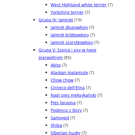
West Highland white terrier
(7)
Yorkshire terrier
(7)
Grupa IV: Jamniki
(19)
Jamnik długowłosy
(7)
Jamnik krótkowłosy
(7)
Jamnik szorstkowłosy
(7)
Grupa V: Szpice i psy w typie
pierwotnym
(85)
Akita
(7)
Alaskan malamute
(7)
Chow chow
(7)
Cirneco dell'Etna
(7)
Nagi pies meksykański
(7)
Pies faraona
(7)
Podenco z Ibizy
(7)
Samoyed
(7)
Shiba
(7)
Siberian husky
(7)