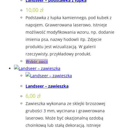
Landseer – podstawka z łupka
wariantów.
10,00
zł
Opcje
Podstawka z łupka kamiennego, pod kubek z
można
napojem. Grawerowana laserowo. Istnieje
wybrać
możliwość modyfikowania wzoru, np. dodanie
na
imienia psa, nazwy hodowli itp. Zdjęcie
stronie
produktu jest wizualizacją. W galerii
produktu
rzeczywisty, przykładowy produkt.
Ten
Wybór opcji
produkt
ma
wiele
Landseer – zawieszka
wariantów.
6,00
zł
Opcje
Zawieszka wykonana ze sklejki brzozowej
można
grubości 3 mm, wycinana i grawerowana
wybrać
laserowo. Może być okazjonalną ozdobą
na
choinkową lub stałą dekoracją. Istnieje
stronie