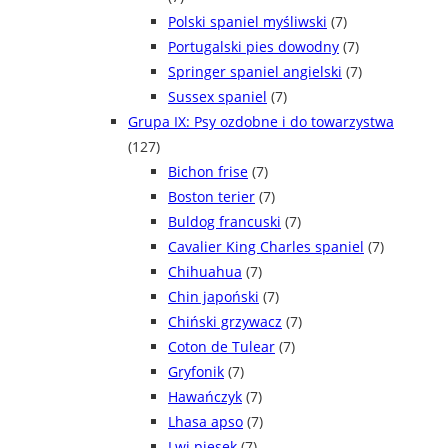
Polski spaniel myśliwski
(7)
Portugalski pies dowodny
(7)
Springer spaniel angielski
(7)
Sussex spaniel
(7)
Grupa IX: Psy ozdobne i do towarzystwa
(127)
Bichon frise
(7)
Boston terier
(7)
Buldog francuski
(7)
Cavalier King Charles spaniel
(7)
Chihuahua
(7)
Chin japoński
(7)
Chiński grzywacz
(7)
Coton de Tulear
(7)
Gryfonik
(7)
Hawańczyk
(7)
Lhasa apso
(7)
Lwi piesek
(7)