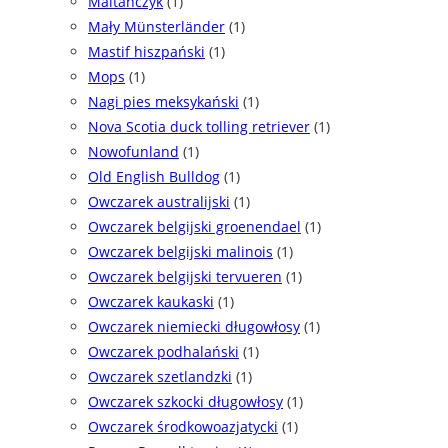
Maltańczyk
(1)
Mały Münsterländer
(1)
Mastif hiszpański
(1)
Mops
(1)
Nagi pies meksykański
(1)
Nova Scotia duck tolling retriever
(1)
Nowofunland
(1)
Old English Bulldog
(1)
Owczarek australijski
(1)
Owczarek belgijski groenendael
(1)
Owczarek belgijski malinois
(1)
Owczarek belgijski tervueren
(1)
Owczarek kaukaski
(1)
Owczarek niemiecki długowłosy
(1)
Owczarek podhalański
(1)
Owczarek szetlandzki
(1)
Owczarek szkocki długowłosy
(1)
Owczarek środkowoazjatycki
(1)