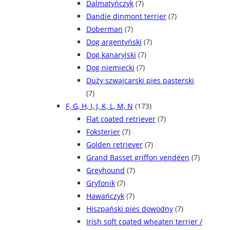
Dalmatyńczyk
(7)
Dandie dinmont terrier
(7)
Doberman
(7)
Dog argentyński
(7)
Dog kanaryjski
(7)
Dog niemiecki
(7)
Duży szwajcarski pies pasterski
(7)
F, G, H, I, J, K, L, M, N
(173)
Flat coated retriever
(7)
Foksterier
(7)
Golden retriever
(7)
Grand Basset griffon vendéen
(7)
Greyhound
(7)
Gryfonik
(7)
Hawańczyk
(7)
Hiszpański pies dowodny
(7)
Irish soft coated wheaten terrier /