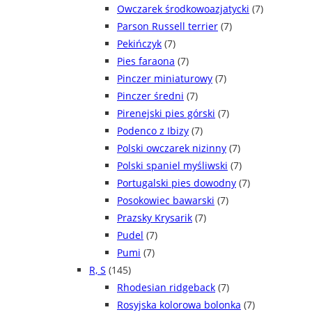
Owczarek środkowoazjatycki
(7)
Parson Russell terrier
(7)
Pekińczyk
(7)
Pies faraona
(7)
Pinczer miniaturowy
(7)
Pinczer średni
(7)
Pirenejski pies górski
(7)
Podenco z Ibizy
(7)
Polski owczarek nizinny
(7)
Polski spaniel myśliwski
(7)
Portugalski pies dowodny
(7)
Posokowiec bawarski
(7)
Prazsky Krysarik
(7)
Pudel
(7)
Pumi
(7)
R, S
(145)
Rhodesian ridgeback
(7)
Rosyjska kolorowa bolonka
(7)