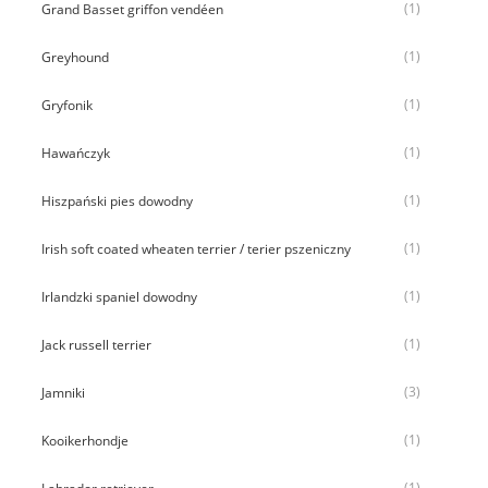
(1)
Grand Basset griffon vendéen
(1)
Greyhound
(1)
Gryfonik
(1)
Hawańczyk
(1)
Hiszpański pies dowodny
(1)
Irish soft coated wheaten terrier / terier pszeniczny
(1)
Irlandzki spaniel dowodny
(1)
Jack russell terrier
(3)
Jamniki
(1)
Kooikerhondje
(1)