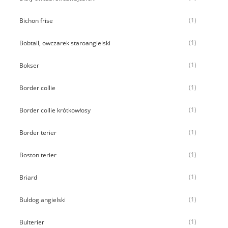
(1)
Bichon frise
(1)
Bobtail, owczarek staroangielski
(1)
Bokser
(1)
Border collie
(1)
Border collie krótkowłosy
(1)
Border terier
(1)
Boston terier
(1)
Briard
(1)
Buldog angielski
(1)
Bulterier