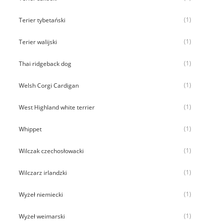
(1)
Terier tybetański
(1)
Terier walijski
(1)
Thai ridgeback dog
(1)
Welsh Corgi Cardigan
(1)
West Highland white terrier
(1)
Whippet
(1)
Wilczak czechosłowacki
(1)
Wilczarz irlandzki
(1)
Wyżeł niemiecki
(1)
Wyżeł weimarski