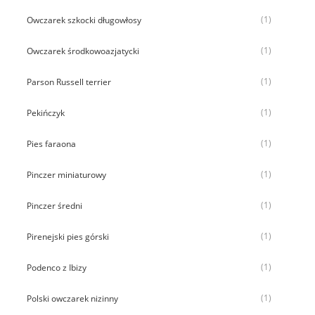
(1)
Owczarek szkocki długowłosy
(1)
Owczarek środkowoazjatycki
(1)
Parson Russell terrier
(1)
Pekińczyk
(1)
Pies faraona
(1)
Pinczer miniaturowy
(1)
Pinczer średni
(1)
Pirenejski pies górski
(1)
Podenco z Ibizy
(1)
Polski owczarek nizinny