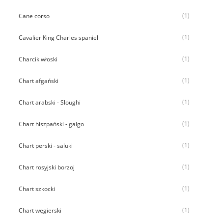
(1)
Cane corso
(1)
Cavalier King Charles spaniel
(1)
Charcik włoski
(1)
Chart afgański
(1)
Chart arabski - Sloughi
(1)
Chart hiszpański - galgo
(1)
Chart perski - saluki
(1)
Chart rosyjski borzoj
(1)
Chart szkocki
(1)
Chart węgierski