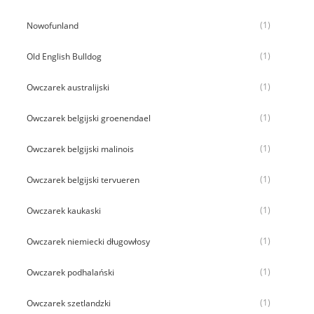
(1)
Nowofunland
(1)
Old English Bulldog
(1)
Owczarek australijski
(1)
Owczarek belgijski groenendael
(1)
Owczarek belgijski malinois
(1)
Owczarek belgijski tervueren
(1)
Owczarek kaukaski
(1)
Owczarek niemiecki długowłosy
(1)
Owczarek podhalański
(1)
Owczarek szetlandzki