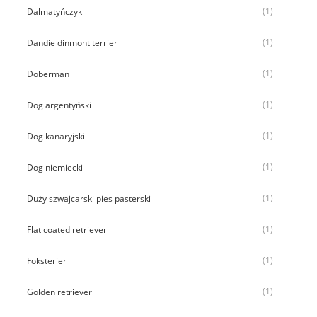
(1)
Dalmatyńczyk
(1)
Dandie dinmont terrier
(1)
Doberman
(1)
Dog argentyński
(1)
Dog kanaryjski
(1)
Dog niemiecki
(1)
Duży szwajcarski pies pasterski
(1)
Flat coated retriever
(1)
Foksterier
(1)
Golden retriever