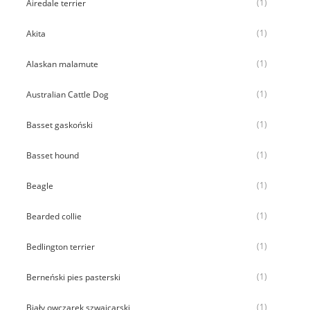
(1)
Airedale terrier
(1)
Akita
(1)
Alaskan malamute
(1)
Australian Cattle Dog
(1)
Basset gaskoński
(1)
Basset hound
(1)
Beagle
(1)
Bearded collie
(1)
Bedlington terrier
(1)
Berneński pies pasterski
(1)
Biały owczarek szwajcarski