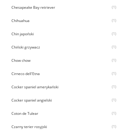
(1)
Chesapeake Bay retriever
(1)
Chihuahua
(1)
Chin japoński
(1)
Chiński grzywacz
(1)
Chow chow
(1)
Cirneco dell'Etna
(1)
Cocker spaniel amerykański
(1)
Cocker spaniel angielski
(1)
Coton de Tulear
(1)
Czarny terier rosyjski