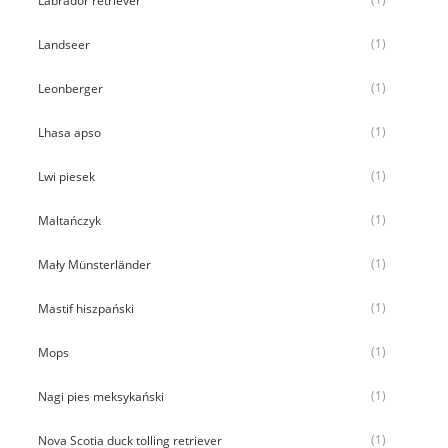
Labrador retriever
(1)
Landseer
(1)
Leonberger
(1)
Lhasa apso
(1)
Lwi piesek
(1)
Maltańczyk
(1)
Mały Münsterländer
(1)
Mastif hiszpański
(1)
Mops
(1)
Nagi pies meksykański
(1)
Nova Scotia duck tolling retriever