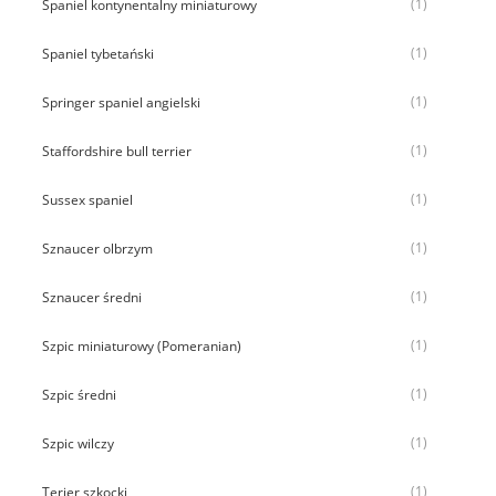
(1)
Spaniel kontynentalny miniaturowy
(1)
Spaniel tybetański
(1)
Springer spaniel angielski
(1)
Staffordshire bull terrier
(1)
Sussex spaniel
(1)
Sznaucer olbrzym
(1)
Sznaucer średni
(1)
Szpic miniaturowy (Pomeranian)
(1)
Szpic średni
(1)
Szpic wilczy
(1)
Terier szkocki