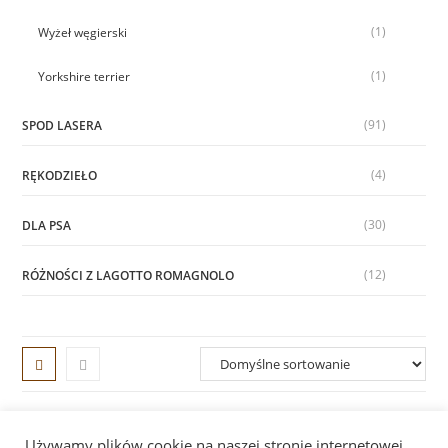
(1)
Wyżeł węgierski
(1)
Yorkshire terrier
(91)
SPOD LASERA
(4)
RĘKODZIEŁO
(30)
DLA PSA
(12)
RÓŻNOŚCI Z LAGOTTO ROMAGNOLO
Używamy plików cookie na naszej stronie internetowej,