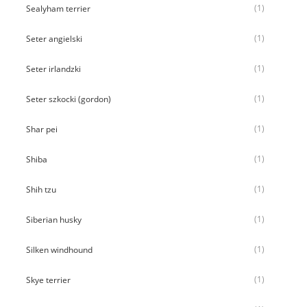
(1)
Sealyham terrier
(1)
Seter angielski
(1)
Seter irlandzki
(1)
Seter szkocki (gordon)
(1)
Shar pei
(1)
Shiba
(1)
Shih tzu
(1)
Siberian husky
(1)
Silken windhound
(1)
Skye terrier