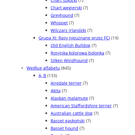
Chart szkocki
(7)
Chart węgierski
(7)
Greyhound
(7)
Whippet
(7)
Wilczarz irlandzki
(7)
Grupa XI: Rasy nieuznane przez FCI
(19)
Old English Bulldog
(7)
Rosyjska kolorowa bolonka
(7)
Silken Windhound
(7)
Według alfabetu
(845)
A, B
(133)
Airedale terrier
(7)
Akita
(7)
Alaskan malamute
(7)
American Staffordshire terrier
(7)
Australian cattle dog
(7)
Basset gaskoński
(7)
Basset hound
(7)