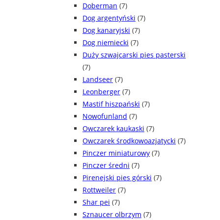
Doberman
(7)
Dog argentyński
(7)
Dog kanaryjski
(7)
Dog niemiecki
(7)
Duży szwajcarski pies pasterski
(7)
Landseer
(7)
Leonberger
(7)
Mastif hiszpański
(7)
Nowofunland
(7)
Owczarek kaukaski
(7)
Owczarek środkowoazjatycki
(7)
Pinczer miniaturowy
(7)
Pinczer średni
(7)
Pirenejski pies górski
(7)
Rottweiler
(7)
Shar pei
(7)
Sznaucer olbrzym
(7)