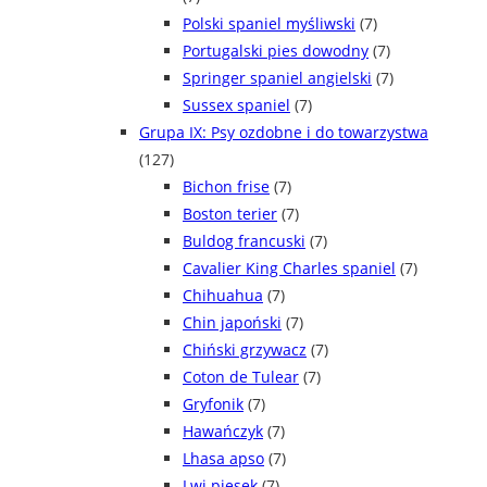
Polski spaniel myśliwski
(7)
Portugalski pies dowodny
(7)
Springer spaniel angielski
(7)
Sussex spaniel
(7)
Grupa IX: Psy ozdobne i do towarzystwa
(127)
Bichon frise
(7)
Boston terier
(7)
Buldog francuski
(7)
Cavalier King Charles spaniel
(7)
Chihuahua
(7)
Chin japoński
(7)
Chiński grzywacz
(7)
Coton de Tulear
(7)
Gryfonik
(7)
Hawańczyk
(7)
Lhasa apso
(7)
Lwi piesek
(7)