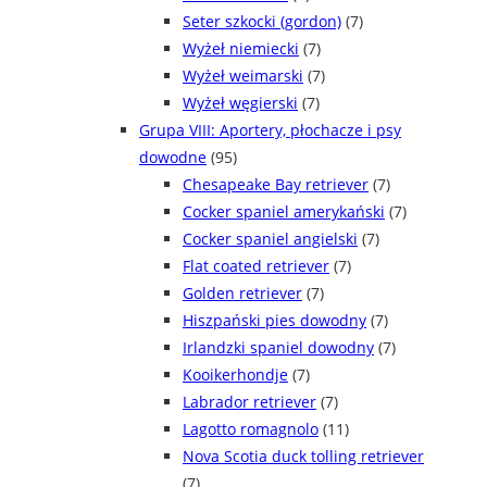
Seter szkocki (gordon)
(7)
Wyżeł niemiecki
(7)
Wyżeł weimarski
(7)
Wyżeł węgierski
(7)
Grupa VIII: Aportery, płochacze i psy
dowodne
(95)
Chesapeake Bay retriever
(7)
Cocker spaniel amerykański
(7)
Cocker spaniel angielski
(7)
Flat coated retriever
(7)
Golden retriever
(7)
Hiszpański pies dowodny
(7)
Irlandzki spaniel dowodny
(7)
Kooikerhondje
(7)
Labrador retriever
(7)
Lagotto romagnolo
(11)
Nova Scotia duck tolling retriever
(7)