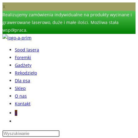
X
Realizujemy zamówienia indywidualne na produkty wycinane i
grawerowane laserowo, duże i małe ilości. Możliwa stała
współpraca.
Spod lasera
Foremki
Gadżety
Rękodzieło
Dla psa
Sklep
O nas
Kontakt
0