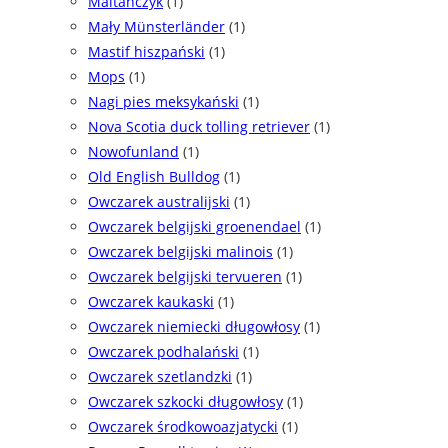
Maltańczyk
(1)
Mały Münsterländer
(1)
Mastif hiszpański
(1)
Mops
(1)
Nagi pies meksykański
(1)
Nova Scotia duck tolling retriever
(1)
Nowofunland
(1)
Old English Bulldog
(1)
Owczarek australijski
(1)
Owczarek belgijski groenendael
(1)
Owczarek belgijski malinois
(1)
Owczarek belgijski tervueren
(1)
Owczarek kaukaski
(1)
Owczarek niemiecki długowłosy
(1)
Owczarek podhalański
(1)
Owczarek szetlandzki
(1)
Owczarek szkocki długowłosy
(1)
Owczarek środkowoazjatycki
(1)