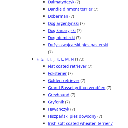
Dalmatyńczyk
(7)
Dandie dinmont terrier
(7)
Doberman
(7)
Dog argentyński
(7)
Dog kanaryjski
(7)
Dog niemiecki
(7)
Duży szwajcarski pies pasterski
(7)
F, G, H, I, J, K, L, M, N
(173)
Flat coated retriever
(7)
Foksterier
(7)
Golden retriever
(7)
Grand Basset griffon vendéen
(7)
Greyhound
(7)
Gryfonik
(7)
Hawańczyk
(7)
Hiszpański pies dowodny
(7)
Irish soft coated wheaten terrier /