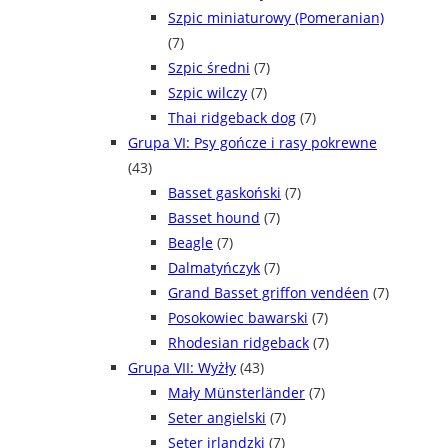
Szpic miniaturowy (Pomeranian)
(7)
Szpic średni
(7)
Szpic wilczy
(7)
Thai ridgeback dog
(7)
Grupa VI: Psy gończe i rasy pokrewne
(43)
Basset gaskoński
(7)
Basset hound
(7)
Beagle
(7)
Dalmatyńczyk
(7)
Grand Basset griffon vendéen
(7)
Posokowiec bawarski
(7)
Rhodesian ridgeback
(7)
Grupa VII: Wyżły
(43)
Mały Münsterländer
(7)
Seter angielski
(7)
Seter irlandzki
(7)