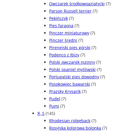
Owczarek środkowoazjatycki
(7)
Parson Russell terrier
(7)
Pekińczyk
(7)
Pies faraona
(7)
Pinczer miniaturowy
(7)
Pinczer średni
(7)
Pirenejski pies górski
(7)
Podenco z Ibizy
(7)
Polski owczarek nizinny
(7)
Polski spaniel myśliwski
(7)
Portugalski pies dowodny
(7)
Posokowiec bawarski
(7)
Prazsky Krysarik
(7)
Pudel
(7)
Pumi
(7)
R, S
(145)
Rhodesian ridgeback
(7)
Rosyjska kolorowa bolonka
(7)