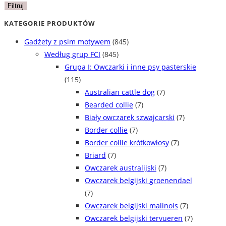
Filtruj
KATEGORIE PRODUKTÓW
Gadżety z psim motywem
(845)
Według grup FCI
(845)
Grupa I: Owczarki i inne psy pasterskie
(115)
Australian cattle dog
(7)
Bearded collie
(7)
Biały owczarek szwajcarski
(7)
Border collie
(7)
Border collie krótkowłosy
(7)
Briard
(7)
Owczarek australijski
(7)
Owczarek belgijski groenendael
(7)
Owczarek belgijski malinois
(7)
Owczarek belgijski tervueren
(7)