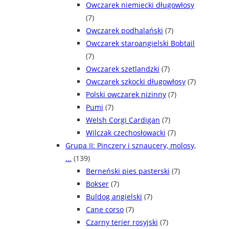
Owczarek niemiecki długowłosy
(7)
Owczarek podhalański
(7)
Owczarek staroangielski Bobtail
(7)
Owczarek szetlandzki
(7)
Owczarek szkocki długowłosy
(7)
Polski owczarek nizinny
(7)
Pumi
(7)
Welsh Corgi Cardigan
(7)
Wilczak czechosłowacki
(7)
Grupa II: Pinczery i sznaucery, molosy,
...
(139)
Berneński pies pasterski
(7)
Bokser
(7)
Buldog angielski
(7)
Cane corso
(7)
Czarny terier rosyjski
(7)