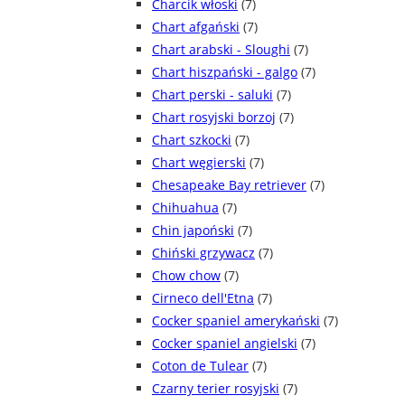
Charcik włoski
(7)
Chart afgański
(7)
Chart arabski - Sloughi
(7)
Chart hiszpański - galgo
(7)
Chart perski - saluki
(7)
Chart rosyjski borzoj
(7)
Chart szkocki
(7)
Chart węgierski
(7)
Chesapeake Bay retriever
(7)
Chihuahua
(7)
Chin japoński
(7)
Chiński grzywacz
(7)
Chow chow
(7)
Cirneco dell'Etna
(7)
Cocker spaniel amerykański
(7)
Cocker spaniel angielski
(7)
Coton de Tulear
(7)
Czarny terier rosyjski
(7)