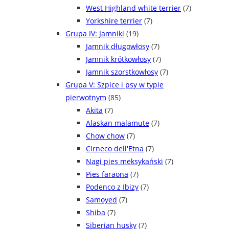
West Highland white terrier
(7)
Yorkshire terrier
(7)
Grupa IV: Jamniki
(19)
Jamnik długowłosy
(7)
Jamnik krótkowłosy
(7)
Jamnik szorstkowłosy
(7)
Grupa V: Szpice i psy w typie
pierwotnym
(85)
Akita
(7)
Alaskan malamute
(7)
Chow chow
(7)
Cirneco dell'Etna
(7)
Nagi pies meksykański
(7)
Pies faraona
(7)
Podenco z Ibizy
(7)
Samoyed
(7)
Shiba
(7)
Siberian husky
(7)