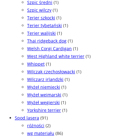
Szpic średni
(1)
Szpic wilczy
(1)
Terier szkocki
(1)
Terier tybetański
(1)
Terier walijski
(1)
Thai ridgeback dog
(1)
Welsh Corgi Cardigan
(1)
West Highland white terrier
(1)
Whippet
(1)
Wilczak czechosłowacki
(1)
Wilczarz irlandzki
(1)
Wyżeł niemiecki
(1)
Wyżeł weimarski
(1)
Wyżeł węgierski
(1)
Yorkshire terrier
(1)
Spod lasera
(91)
różności
(2)
wg materiału
(86)