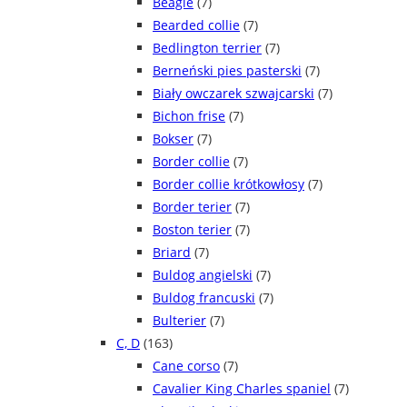
Beagle
(7)
Bearded collie
(7)
Bedlington terrier
(7)
Berneński pies pasterski
(7)
Biały owczarek szwajcarski
(7)
Bichon frise
(7)
Bokser
(7)
Border collie
(7)
Border collie krótkowłosy
(7)
Border terier
(7)
Boston terier
(7)
Briard
(7)
Buldog angielski
(7)
Buldog francuski
(7)
Bulterier
(7)
C, D
(163)
Cane corso
(7)
Cavalier King Charles spaniel
(7)