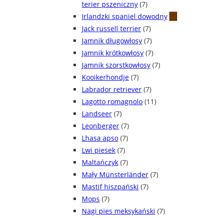
terier pszeniczny
(7)
Irlandzki spaniel dowodny
(7)
Jack russell terrier
(7)
Jamnik długowłosy
(7)
Jamnik krótkowłosy
(7)
Jamnik szorstkowłosy
(7)
Kooikerhondje
(7)
Labrador retriever
(7)
Lagotto romagnolo
(11)
Landseer
(7)
Leonberger
(7)
Lhasa apso
(7)
Lwi piesek
(7)
Maltańczyk
(7)
Mały Münsterländer
(7)
Mastif hiszpański
(7)
Mops
(7)
Nagi pies meksykański
(7)