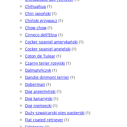
Chihuahua
(1)
Chin japoński
(1)
Chiński grzywacz
(1)
Chow chow
(1)
Cirneco dell'Etna
(1)
Cocker spaniel amerykański
(1)
Cocker spaniel angielski
(1)
Coton de Tulear
(1)
Czarny terier rosyjski
(1)
Dalmatyńczyk
(1)
Dandie dinmont terrier
(1)
Doberman
(1)
Dog argentyński
(1)
Dog kanaryjski
(1)
Dog niemiecki
(1)
Duży szwajcarski pies pasterski
(1)
Flat coated retriever
(1)
Foksterier
(1)