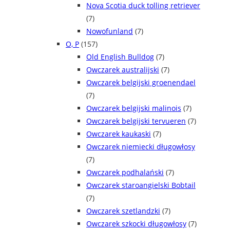
Nova Scotia duck tolling retriever
(7)
Nowofunland
(7)
O, P
(157)
Old English Bulldog
(7)
Owczarek australijski
(7)
Owczarek belgijski groenendael
(7)
Owczarek belgijski malinois
(7)
Owczarek belgijski tervueren
(7)
Owczarek kaukaski
(7)
Owczarek niemiecki długowłosy
(7)
Owczarek podhalański
(7)
Owczarek staroangielski Bobtail
(7)
Owczarek szetlandzki
(7)
Owczarek szkocki długowłosy
(7)