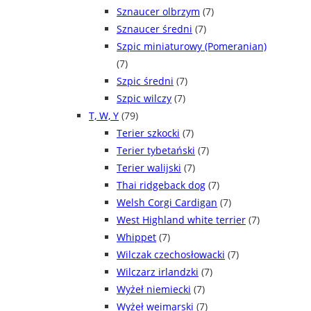
Sznaucer olbrzym
(7)
Sznaucer średni
(7)
Szpic miniaturowy (Pomeranian)
(7)
Szpic średni
(7)
Szpic wilczy
(7)
T, W, Y
(79)
Terier szkocki
(7)
Terier tybetański
(7)
Terier walijski
(7)
Thai ridgeback dog
(7)
Welsh Corgi Cardigan
(7)
West Highland white terrier
(7)
Whippet
(7)
Wilczak czechosłowacki
(7)
Wilczarz irlandzki
(7)
Wyżeł niemiecki
(7)
Wyżeł weimarski
(7)