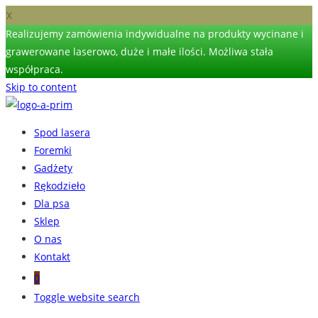
X
Realizujemy zamówienia indywidualne na produkty wycinane i
grawerowane laserowo, duże i małe ilości. Możliwa stała
współpraca.
Skip to content
Spod lasera
Foremki
Gadżety
Rękodzieło
Dla psa
Sklep
O nas
Kontakt
0
Toggle website search