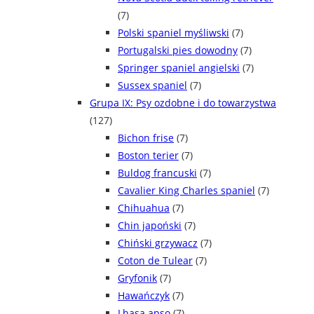
(7)
Polski spaniel myśliwski
(7)
Portugalski pies dowodny
(7)
Springer spaniel angielski
(7)
Sussex spaniel
(7)
Grupa IX: Psy ozdobne i do towarzystwa
(127)
Bichon frise
(7)
Boston terier
(7)
Buldog francuski
(7)
Cavalier King Charles spaniel
(7)
Chihuahua
(7)
Chin japoński
(7)
Chiński grzywacz
(7)
Coton de Tulear
(7)
Gryfonik
(7)
Hawańczyk
(7)
Lhasa apso
(7)