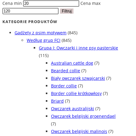
Cena min
Cena max
Filtruj
KATEGORIE PRODUKTÓW
Gadżety z psim motywem
(845)
Według grup FCI
(845)
Grupa I: Owczarki i inne psy pasterskie
(115)
Australian cattle dog
(7)
Bearded collie
(7)
Biały owczarek szwajcarski
(7)
Border collie
(7)
Border collie krótkowłosy
(7)
Briard
(7)
Owczarek australijski
(7)
Owczarek belgijski groenendael
(7)
Owczarek belgijski malinois
(7)