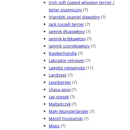
Irish soft coated wheaten terrier /
terier pszeniczny
(7)
Irlandzki spaniel dowodny
(7)
Jack russell terrier
(7)
Jamnik długowłosy
(7)
Jamnik krótkowłosy
(7)
Jamnik szorstkowłosy
(7)
Kooikerhondje
(7)
Labrador retriever
(7)
Lagotto romagnolo
(11)
Landseer
(7)
Leonberger
(7)
Lhasa apso
(7)
Lwi piesek
(7)
Maltańczyk
(7)
Mały Münsterländer
(7)
Mastif hiszpański
(7)
Mops
(7)