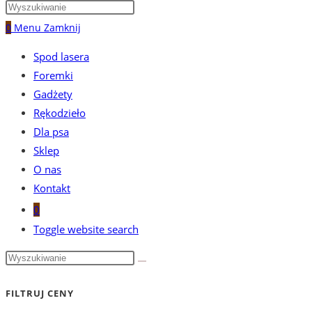
0
Menu
Zamknij
Spod lasera
Foremki
Gadżety
Rękodzieło
Dla psa
Sklep
O nas
Kontakt
0
Toggle website search
FILTRUJ CENY