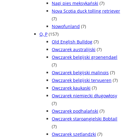
Nagi pies meksykański
(7)
Nova Scotia duck tolling retriever
(7)
Nowofunland
(7)
O, P
(157)
Old English Bulldog
(7)
Owczarek australijski
(7)
Owczarek belgijski groenendael
(7)
Owczarek belgijski malinois
(7)
Owczarek belgijski tervueren
(7)
Owczarek kaukaski
(7)
Owczarek niemiecki długowłosy
(7)
Owczarek podhalański
(7)
Owczarek staroangielski Bobtail
(7)
Owczarek szetlandzki
(7)