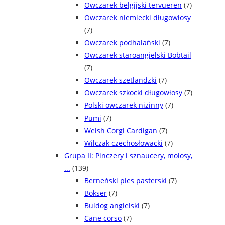
Owczarek belgijski tervueren
(7)
Owczarek niemiecki długowłosy
(7)
Owczarek podhalański
(7)
Owczarek staroangielski Bobtail
(7)
Owczarek szetlandzki
(7)
Owczarek szkocki długowłosy
(7)
Polski owczarek nizinny
(7)
Pumi
(7)
Welsh Corgi Cardigan
(7)
Wilczak czechosłowacki
(7)
Grupa II: Pinczery i sznaucery, molosy,
...
(139)
Berneński pies pasterski
(7)
Bokser
(7)
Buldog angielski
(7)
Cane corso
(7)