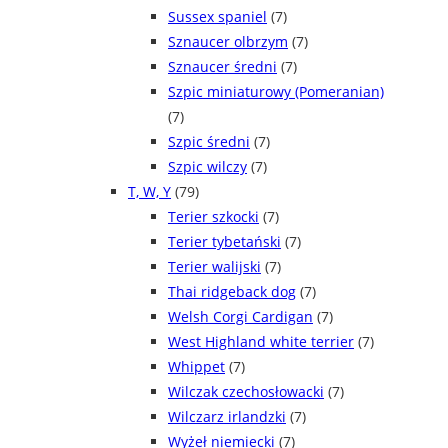
Sussex spaniel
(7)
Sznaucer olbrzym
(7)
Sznaucer średni
(7)
Szpic miniaturowy (Pomeranian)
(7)
Szpic średni
(7)
Szpic wilczy
(7)
T, W, Y
(79)
Terier szkocki
(7)
Terier tybetański
(7)
Terier walijski
(7)
Thai ridgeback dog
(7)
Welsh Corgi Cardigan
(7)
West Highland white terrier
(7)
Whippet
(7)
Wilczak czechosłowacki
(7)
Wilczarz irlandzki
(7)
Wyżeł niemiecki
(7)