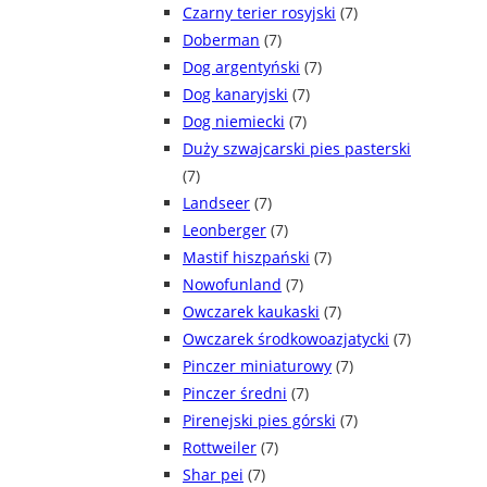
Czarny terier rosyjski
(7)
Doberman
(7)
Dog argentyński
(7)
Dog kanaryjski
(7)
Dog niemiecki
(7)
Duży szwajcarski pies pasterski
(7)
Landseer
(7)
Leonberger
(7)
Mastif hiszpański
(7)
Nowofunland
(7)
Owczarek kaukaski
(7)
Owczarek środkowoazjatycki
(7)
Pinczer miniaturowy
(7)
Pinczer średni
(7)
Pirenejski pies górski
(7)
Rottweiler
(7)
Shar pei
(7)