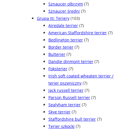
Sznaucer olbrzym
(7)
Sznaucer średni
(7)
Grupa III: Teriery
(103)
Airedale terrier
(7)
American Staffordshire terrier
(7)
Bedlington terrier
(7)
Border terier
(7)
Bulterier
(7)
Dandie dinmont terrier
(7)
Foksterier
(7)
Irish soft coated wheaten terrier /
terier pszeniczny
(7)
Jack russell terrier
(7)
Parson Russell terrier
(7)
Sealyham terrier
(7)
Skye terrier
(7)
Staffordshire bull terrier
(7)
Terier szkocki
(7)