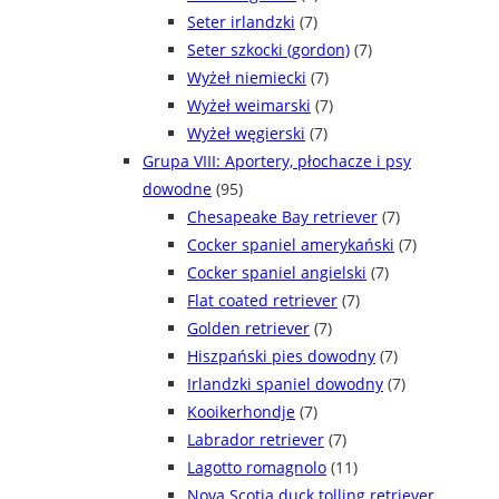
Seter irlandzki
(7)
Seter szkocki (gordon)
(7)
Wyżeł niemiecki
(7)
Wyżeł weimarski
(7)
Wyżeł węgierski
(7)
Grupa VIII: Aportery, płochacze i psy
dowodne
(95)
Chesapeake Bay retriever
(7)
Cocker spaniel amerykański
(7)
Cocker spaniel angielski
(7)
Flat coated retriever
(7)
Golden retriever
(7)
Hiszpański pies dowodny
(7)
Irlandzki spaniel dowodny
(7)
Kooikerhondje
(7)
Labrador retriever
(7)
Lagotto romagnolo
(11)
Nova Scotia duck tolling retriever