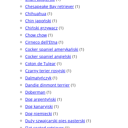
Chesapeake Bay retriever
(1)
Chihuahua
(1)
Chin japoński
(1)
Chiński grzywacz
(1)
Chow chow
(1)
Cirneco dell'Etna
(1)
Cocker spaniel amerykański
(1)
Cocker spaniel angielski
(1)
Coton de Tulear
(1)
Czarny terier rosyjski
(1)
Dalmatyńczyk
(1)
Dandie dinmont terrier
(1)
Doberman
(1)
Dog argentyński
(1)
Dog kanaryjski
(1)
Dog niemiecki
(1)
Duży szwajcarski pies pasterski
(1)
Flat coated retriever
(1)