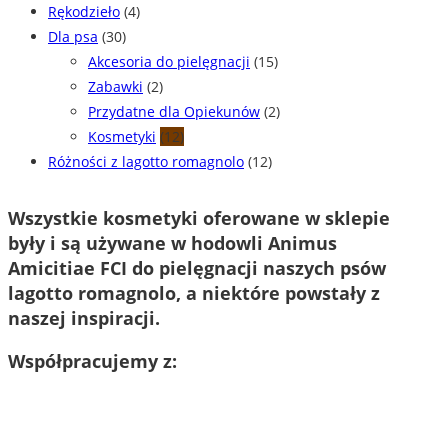
Rękodzieło
(4)
Dla psa
(30)
Akcesoria do pielęgnacji
(15)
Zabawki
(2)
Przydatne dla Opiekunów
(2)
Kosmetyki
(12)
Różności z lagotto romagnolo
(12)
Wszystkie kosmetyki oferowane w sklepie
były i są używane w hodowli Animus
Amicitiae FCI do pielęgnacji naszych psów
lagotto romagnolo, a niektóre powstały z
naszej inspiracji.
Współpracujemy z: