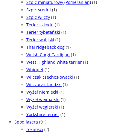
Szpic miniaturowy (Pomeranian)
(1)
Szpic średni
(1)
Szpic wilczy
(1)
Terier szkocki
(1)
Terier tybetański
(1)
Terier walijski
(1)
Thai ridgeback dog
(1)
Welsh Corgi Cardigan
(1)
West Highland white terrier
(1)
Whippet
(1)
Wilczak czechosłowacki
(1)
Wilczarz irlandzki
(1)
Wyżeł niemiecki
(1)
Wyżeł weimarski
(1)
Wyżeł węgierski
(1)
Yorkshire terrier
(1)
Spod lasera
(91)
różności
(2)