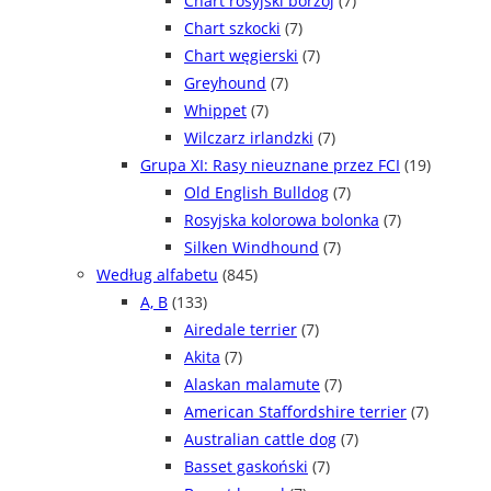
Chart rosyjski borzoj
(7)
Chart szkocki
(7)
Chart węgierski
(7)
Greyhound
(7)
Whippet
(7)
Wilczarz irlandzki
(7)
Grupa XI: Rasy nieuznane przez FCI
(19)
Old English Bulldog
(7)
Rosyjska kolorowa bolonka
(7)
Silken Windhound
(7)
Według alfabetu
(845)
A, B
(133)
Airedale terrier
(7)
Akita
(7)
Alaskan malamute
(7)
American Staffordshire terrier
(7)
Australian cattle dog
(7)
Basset gaskoński
(7)