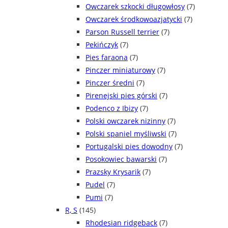
Owczarek szkocki długowłosy
(7)
Owczarek środkowoazjatycki
(7)
Parson Russell terrier
(7)
Pekińczyk
(7)
Pies faraona
(7)
Pinczer miniaturowy
(7)
Pinczer średni
(7)
Pirenejski pies górski
(7)
Podenco z Ibizy
(7)
Polski owczarek nizinny
(7)
Polski spaniel myśliwski
(7)
Portugalski pies dowodny
(7)
Posokowiec bawarski
(7)
Prazsky Krysarik
(7)
Pudel
(7)
Pumi
(7)
R, S
(145)
Rhodesian ridgeback
(7)