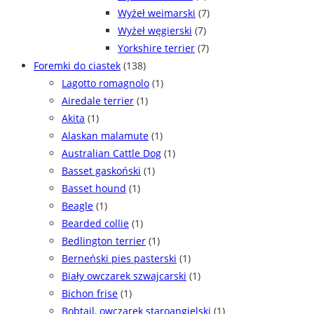
Wyżeł weimarski
(7)
Wyżeł węgierski
(7)
Yorkshire terrier
(7)
Foremki do ciastek
(138)
Lagotto romagnolo
(1)
Airedale terrier
(1)
Akita
(1)
Alaskan malamute
(1)
Australian Cattle Dog
(1)
Basset gaskoński
(1)
Basset hound
(1)
Beagle
(1)
Bearded collie
(1)
Bedlington terrier
(1)
Berneński pies pasterski
(1)
Biały owczarek szwajcarski
(1)
Bichon frise
(1)
Bobtail, owczarek staroangielski
(1)