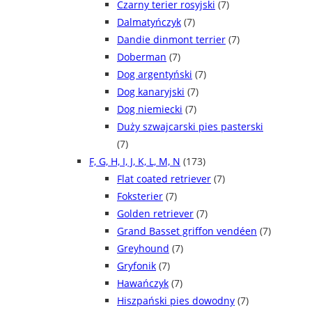
Czarny terier rosyjski
(7)
Dalmatyńczyk
(7)
Dandie dinmont terrier
(7)
Doberman
(7)
Dog argentyński
(7)
Dog kanaryjski
(7)
Dog niemiecki
(7)
Duży szwajcarski pies pasterski
(7)
F, G, H, I, J, K, L, M, N
(173)
Flat coated retriever
(7)
Foksterier
(7)
Golden retriever
(7)
Grand Basset griffon vendéen
(7)
Greyhound
(7)
Gryfonik
(7)
Hawańczyk
(7)
Hiszpański pies dowodny
(7)