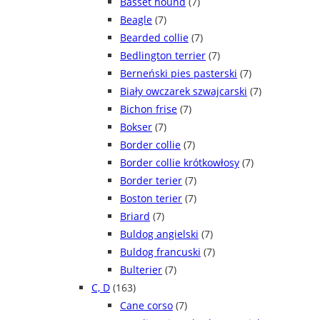
Basset hound
(7)
Beagle
(7)
Bearded collie
(7)
Bedlington terrier
(7)
Berneński pies pasterski
(7)
Biały owczarek szwajcarski
(7)
Bichon frise
(7)
Bokser
(7)
Border collie
(7)
Border collie krótkowłosy
(7)
Border terier
(7)
Boston terier
(7)
Briard
(7)
Buldog angielski
(7)
Buldog francuski
(7)
Bulterier
(7)
C, D
(163)
Cane corso
(7)