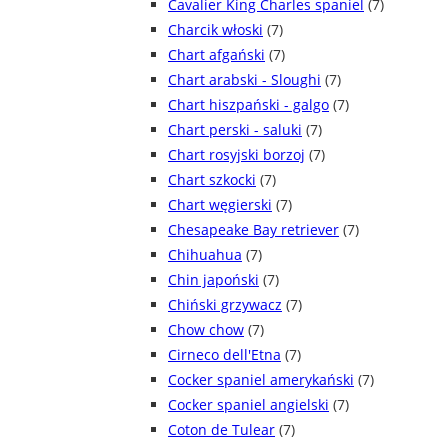
Cavalier King Charles spaniel
(7)
Charcik włoski
(7)
Chart afgański
(7)
Chart arabski - Sloughi
(7)
Chart hiszpański - galgo
(7)
Chart perski - saluki
(7)
Chart rosyjski borzoj
(7)
Chart szkocki
(7)
Chart węgierski
(7)
Chesapeake Bay retriever
(7)
Chihuahua
(7)
Chin japoński
(7)
Chiński grzywacz
(7)
Chow chow
(7)
Cirneco dell'Etna
(7)
Cocker spaniel amerykański
(7)
Cocker spaniel angielski
(7)
Coton de Tulear
(7)