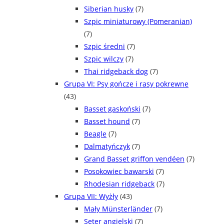
Siberian husky
(7)
Szpic miniaturowy (Pomeranian)
(7)
Szpic średni
(7)
Szpic wilczy
(7)
Thai ridgeback dog
(7)
Grupa VI: Psy gończe i rasy pokrewne
(43)
Basset gaskoński
(7)
Basset hound
(7)
Beagle
(7)
Dalmatyńczyk
(7)
Grand Basset griffon vendéen
(7)
Posokowiec bawarski
(7)
Rhodesian ridgeback
(7)
Grupa VII: Wyżły
(43)
Mały Münsterländer
(7)
Seter angielski
(7)