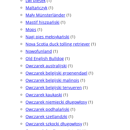
Lwi piesek
(1)
Maltańczyk
(1)
Mały Münsterländer
(1)
Mastif hiszpański
(1)
Mops
(1)
Nagi pies meksykański
(1)
Nova Scotia duck tolling retriever
(1)
Nowofunland
(1)
Old English Bulldog
(1)
Owczarek australijski
(1)
Owczarek belgijski groenendael
(1)
Owczarek belgijski malinois
(1)
Owczarek belgijski tervueren
(1)
Owczarek kaukaski
(1)
Owczarek niemiecki długowłosy
(1)
Owczarek podhalański
(1)
Owczarek szetlandzki
(1)
Owczarek szkocki długowłosy
(1)