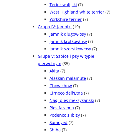
Terier walijski
(7)
West Highland white terrier
(7)
Yorkshire terrier
(7)
Grupa IV: Jamniki
(19)
Jamnik długowłosy
(7)
Jamnik krótkowłosy
(7)
Jamnik szorstkowłosy
(7)
Grupa V: Szpice i psy w typie
pierwotnym
(85)
Akita
(7)
Alaskan malamute
(7)
Chow chow
(7)
Cirneco dell'Etna
(7)
Nagi pies meksykański
(7)
Pies faraona
(7)
Podenco z Ibizy
(7)
Samoyed
(7)
Shiba
(7)