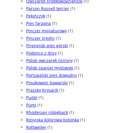
Owczarek środkowoazjatycki
(1)
Parson Russell terrier
(1)
Pekińczyk
(1)
Pies faraona
(1)
Pinczer miniaturowy
(1)
Pinczer średni
(1)
Pirenejski pies górski
(1)
Podenco z Ibizy
(1)
Polski owczarek nizinny
(1)
Polski spaniel myśliwski
(1)
Portugalski pies dowodny
(1)
Posokowiec bawarski
(1)
Prazsky Krysarik
(1)
Pudel
(1)
Pumi
(1)
Rhodesian ridgeback
(1)
Rosyjska kolorowa bolonka
(1)
Rottweiler
(1)