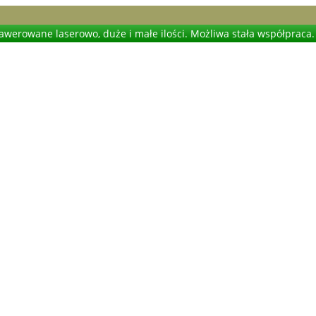
werowane laserowo, duże i małe ilości. Możliwa stała współpraca.