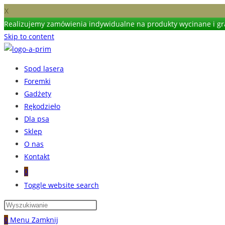
X
Realizujemy zamówienia indywidualne na produkty wycinane i gra
Skip to content
Spod lasera
Foremki
Gadżety
Rękodzieło
Dla psa
Sklep
O nas
Kontakt
0
Toggle website search
0
Menu
Zamknij