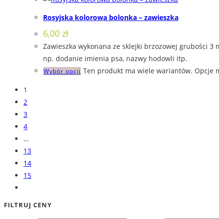
Rosyjska kolorowa bolonka – zawieszka
6,00
zł
Zawieszka wykonana ze sklejki brzozowej grubości 3 
np. dodanie imienia psa, nazwy hodowli itp.
Ten produkt ma wiele wariantów. Opcje 
Wybór opcji
1
2
3
4
…
13
14
15
FILTRUJ CENY