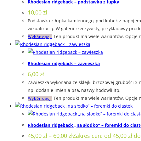
Rhodesian ridgeback – podstawka z łupka
10,00
zł
Podstawka z łupka kamiennego, pod kubek z napojem. 
wizualizacją. W galerii rzeczywisty, przykładowy produ
Ten produkt ma wiele wariantów. Opcje 
Wybór opcji
Rhodesian ridgeback – zawieszka
6,00
zł
Zawieszka wykonana ze sklejki brzozowej grubości 3 
np. dodanie imienia psa, nazwy hodowli itp.
Ten produkt ma wiele wariantów. Opcje 
Wybór opcji
Rhodesian ridgeback „na słodko” – foremki do cias
45,00
zł
–
60,00
zł
Zakres cen: od 45,00 zł do