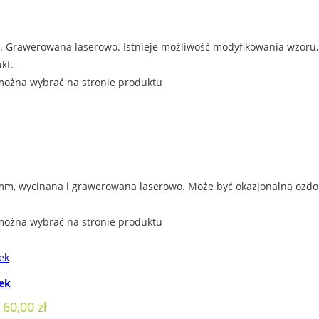
Grawerowana laserowo. Istnieje możliwość modyfikowania wzoru, n
kt.
można wybrać na stronie produktu
mm, wycinana i grawerowana laserowo. Może być okazjonalną ozdob
można wybrać na stronie produktu
tek
 60,00 zł