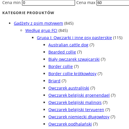
Cena min
Cena max
KATEGORIE PRODUKTÓW
Gadżety z psim motywem
(845)
Według grup FCI
(845)
Grupa I: Owczarki i inne psy pasterskie
(115)
Australian cattle dog
(7)
Bearded collie
(7)
Biały owczarek szwajcarski
(7)
Border collie
(7)
Border collie krótkowłosy
(7)
Briard
(7)
Owczarek australijski
(7)
Owczarek belgijski groenendael
(7)
Owczarek belgijski malinois
(7)
Owczarek belgijski tervueren
(7)
Owczarek niemiecki długowłosy
(7)
Owczarek podhalański
(7)