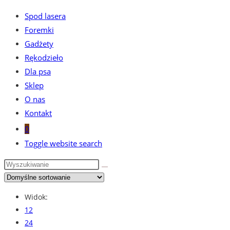
Spod lasera
Foremki
Gadżety
Rękodzieło
Dla psa
Sklep
O nas
Kontakt
0
Toggle website search
Widok:
12
24