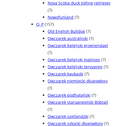
Nova Scotia duck tolling retriever
(7)
Nowofunland
(7)
O, P
(157)
Old English Bulldog
(7)
Owczarek australijski
(7)
Owczarek belgijski groenendael
(7)
Owczarek belgijski malinois
(7)
Owczarek belgijski tervueren
(7)
Owczarek kaukaski
(7)
Owczarek niemiecki długowłosy
(7)
Owczarek podhalański
(7)
Owczarek staroangielski Bobtail
(7)
Owczarek szetlandzki
(7)
Owczarek szkocki długowłosy
(7)