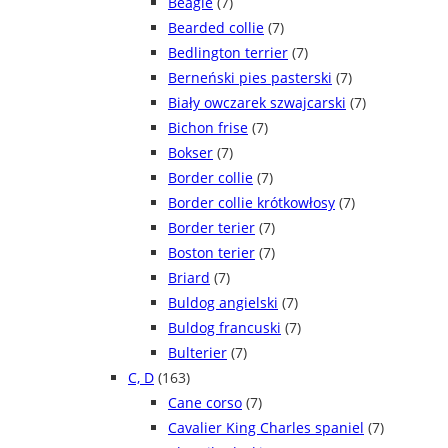
Beagle
(7)
Bearded collie
(7)
Bedlington terrier
(7)
Berneński pies pasterski
(7)
Biały owczarek szwajcarski
(7)
Bichon frise
(7)
Bokser
(7)
Border collie
(7)
Border collie krótkowłosy
(7)
Border terier
(7)
Boston terier
(7)
Briard
(7)
Buldog angielski
(7)
Buldog francuski
(7)
Bulterier
(7)
C, D
(163)
Cane corso
(7)
Cavalier King Charles spaniel
(7)