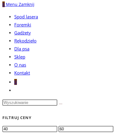
0
Menu
Zamknij
Spod lasera
Foremki
Gadżety
Rękodzieło
Dla psa
Sklep
O nas
Kontakt
0
Toggle
website
search
FILTRUJ CENY
Cena
Cena