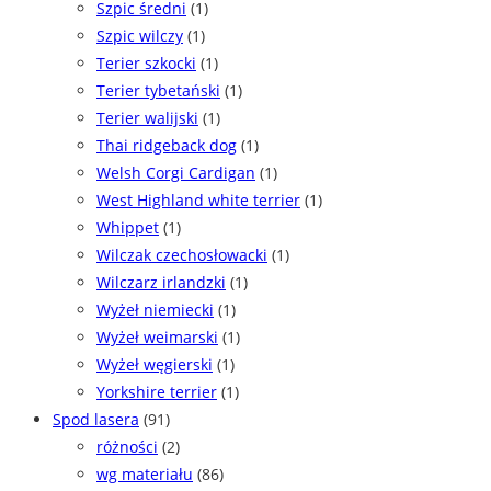
Szpic średni
(1)
Szpic wilczy
(1)
Terier szkocki
(1)
Terier tybetański
(1)
Terier walijski
(1)
Thai ridgeback dog
(1)
Welsh Corgi Cardigan
(1)
West Highland white terrier
(1)
Whippet
(1)
Wilczak czechosłowacki
(1)
Wilczarz irlandzki
(1)
Wyżeł niemiecki
(1)
Wyżeł weimarski
(1)
Wyżeł węgierski
(1)
Yorkshire terrier
(1)
Spod lasera
(91)
różności
(2)
wg materiału
(86)