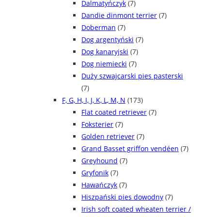
Dalmatyńczyk
(7)
Dandie dinmont terrier
(7)
Doberman
(7)
Dog argentyński
(7)
Dog kanaryjski
(7)
Dog niemiecki
(7)
Duży szwajcarski pies pasterski
(7)
F, G, H, I, J, K, L, M, N
(173)
Flat coated retriever
(7)
Foksterier
(7)
Golden retriever
(7)
Grand Basset griffon vendéen
(7)
Greyhound
(7)
Gryfonik
(7)
Hawańczyk
(7)
Hiszpański pies dowodny
(7)
Irish soft coated wheaten terrier /