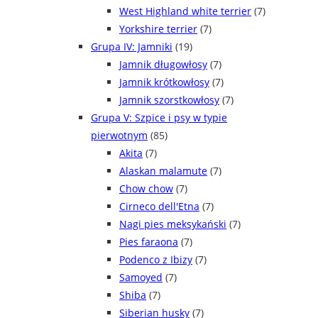
West Highland white terrier
(7)
Yorkshire terrier
(7)
Grupa IV: Jamniki
(19)
Jamnik długowłosy
(7)
Jamnik krótkowłosy
(7)
Jamnik szorstkowłosy
(7)
Grupa V: Szpice i psy w typie
pierwotnym
(85)
Akita
(7)
Alaskan malamute
(7)
Chow chow
(7)
Cirneco dell'Etna
(7)
Nagi pies meksykański
(7)
Pies faraona
(7)
Podenco z Ibizy
(7)
Samoyed
(7)
Shiba
(7)
Siberian husky
(7)