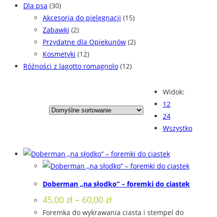
Dla psa
(30)
Akcesoria do pielęgnacji
(15)
Zabawki
(2)
Przydatne dla Opiekunów
(2)
Kosmetyki
(12)
Różności z lagotto romagnolo
(12)
Widok:
12
24
Wszystko
Doberman „na słodko” – foremki do ciastek
Zakres
45,00
zł
–
60,00
zł
cen:
Foremka do wykrawania ciasta i stempel do
od