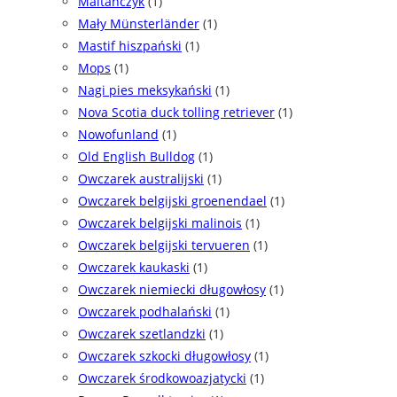
Maltańczyk
(1)
Mały Münsterländer
(1)
Mastif hiszpański
(1)
Mops
(1)
Nagi pies meksykański
(1)
Nova Scotia duck tolling retriever
(1)
Nowofunland
(1)
Old English Bulldog
(1)
Owczarek australijski
(1)
Owczarek belgijski groenendael
(1)
Owczarek belgijski malinois
(1)
Owczarek belgijski tervueren
(1)
Owczarek kaukaski
(1)
Owczarek niemiecki długowłosy
(1)
Owczarek podhalański
(1)
Owczarek szetlandzki
(1)
Owczarek szkocki długowłosy
(1)
Owczarek środkowoazjatycki
(1)