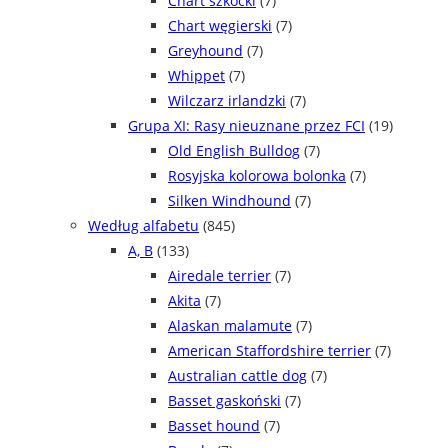
Chart szkocki
(7)
Chart węgierski
(7)
Greyhound
(7)
Whippet
(7)
Wilczarz irlandzki
(7)
Grupa XI: Rasy nieuznane przez FCI
(19)
Old English Bulldog
(7)
Rosyjska kolorowa bolonka
(7)
Silken Windhound
(7)
Według alfabetu
(845)
A, B
(133)
Airedale terrier
(7)
Akita
(7)
Alaskan malamute
(7)
American Staffordshire terrier
(7)
Australian cattle dog
(7)
Basset gaskoński
(7)
Basset hound
(7)