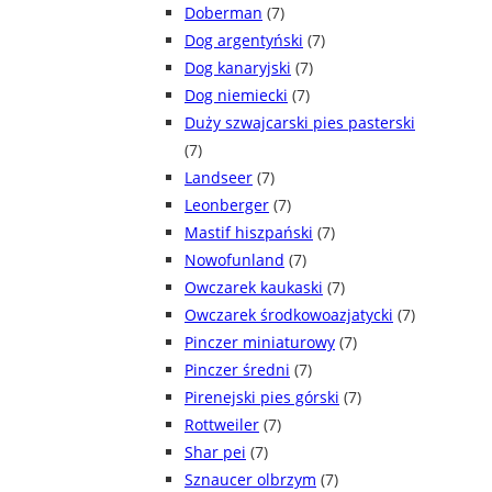
Doberman
(7)
Dog argentyński
(7)
Dog kanaryjski
(7)
Dog niemiecki
(7)
Duży szwajcarski pies pasterski
(7)
Landseer
(7)
Leonberger
(7)
Mastif hiszpański
(7)
Nowofunland
(7)
Owczarek kaukaski
(7)
Owczarek środkowoazjatycki
(7)
Pinczer miniaturowy
(7)
Pinczer średni
(7)
Pirenejski pies górski
(7)
Rottweiler
(7)
Shar pei
(7)
Sznaucer olbrzym
(7)