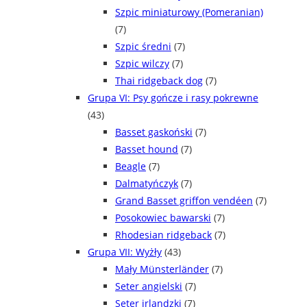
Szpic miniaturowy (Pomeranian)
(7)
Szpic średni
(7)
Szpic wilczy
(7)
Thai ridgeback dog
(7)
Grupa VI: Psy gończe i rasy pokrewne
(43)
Basset gaskoński
(7)
Basset hound
(7)
Beagle
(7)
Dalmatyńczyk
(7)
Grand Basset griffon vendéen
(7)
Posokowiec bawarski
(7)
Rhodesian ridgeback
(7)
Grupa VII: Wyżły
(43)
Mały Münsterländer
(7)
Seter angielski
(7)
Seter irlandzki
(7)