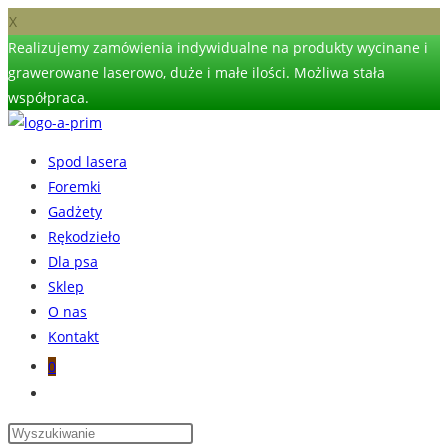
X
Realizujemy zamówienia indywidualne na produkty wycinane i
grawerowane laserowo, duże i małe ilości. Możliwa stała
współpraca.
Skip
to
Spod lasera
content
Foremki
Gadżety
Rękodzieło
Dla psa
Sklep
O nas
Kontakt
0
Toggle
website
search