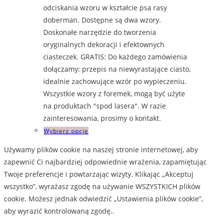
45,00 zł
odciskania wzoru w kształcie psa rasy
do
doberman. Dostępne są dwa wzory.
60,00 zł
Doskonałe narzędzie do tworzenia
oryginalnych dekoracji i efektownych
ciasteczek. GRATIS: Do każdego zamówienia
dołączamy: przepis na niewyrastające ciasto,
idealnie zachowujące wzór po wypieczeniu.
Wszystkie wzory z foremek, mogą być użyte
na produktach "spod lasera". W razie
zainteresowania, prosimy o kontakt.
Ten
Wybierz opcje
produkt
Używamy plików cookie na naszej stronie internetowej, aby
ma
zapewnić Ci najbardziej odpowiednie wrażenia, zapamiętując
wiele
Twoje preferencje i powtarzając wizyty. Klikając „Akceptuj
wariantów.
wszystko”, wyrażasz zgodę na używanie WSZYSTKICH plików
Opcje
cookie. Możesz jednak odwiedzić „Ustawienia plików cookie”,
można
aby wyrazić kontrolowaną zgodę..
wybrać