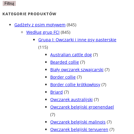
min
max
Filtruj
KATEGORIE PRODUKTÓW
Gadżety z psim motywem
(845)
Według grup FCI
(845)
Grupa I: Owczarki i inne psy pasterskie
(115)
Australian cattle dog
(7)
Bearded collie
(7)
Biały owczarek szwajcarski
(7)
Border collie
(7)
Border collie krótkowłosy
(7)
Briard
(7)
Owczarek australijski
(7)
Owczarek belgijski groenendael
(7)
Owczarek belgijski malinois
(7)
Owczarek belgijski tervueren
(7)