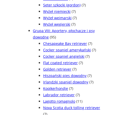
Seter szkocki (gordon)
(7)
Wyżeł niemiecki
(7)
Wyżeł weimarski
(7)
Wyżeł węgierski
(7)
Grupa VIII: Aportery, płochacze i psy
dowodne
(95)
Chesapeake Bay retriever
(7)
Cocker spaniel amerykański
(7)
Cocker spaniel angielski
(7)
Flat coated retriever
(7)
Golden retriever
(7)
Hiszpański pies dowodny
(7)
Irlandzki spaniel dowodny
(7)
Kooikerhondje
(7)
Labrador retriever
(7)
Lagotto romagnolo
(11)
Nova Scotia duck tolling retriever
(7)