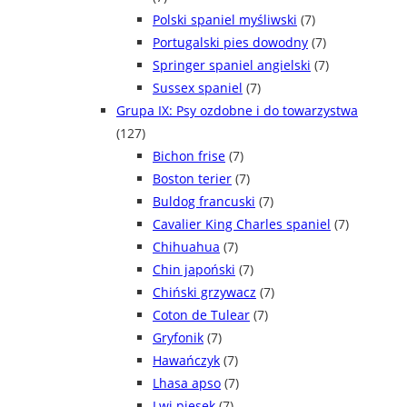
Polski spaniel myśliwski
(7)
Portugalski pies dowodny
(7)
Springer spaniel angielski
(7)
Sussex spaniel
(7)
Grupa IX: Psy ozdobne i do towarzystwa
(127)
Bichon frise
(7)
Boston terier
(7)
Buldog francuski
(7)
Cavalier King Charles spaniel
(7)
Chihuahua
(7)
Chin japoński
(7)
Chiński grzywacz
(7)
Coton de Tulear
(7)
Gryfonik
(7)
Hawańczyk
(7)
Lhasa apso
(7)
Lwi piesek
(7)