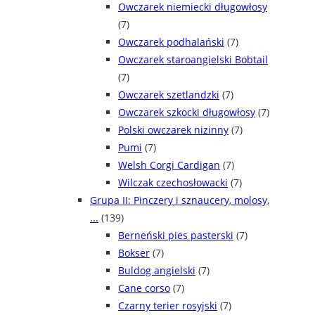
Owczarek niemiecki długowłosy
(7)
Owczarek podhalański
(7)
Owczarek staroangielski Bobtail
(7)
Owczarek szetlandzki
(7)
Owczarek szkocki długowłosy
(7)
Polski owczarek nizinny
(7)
Pumi
(7)
Welsh Corgi Cardigan
(7)
Wilczak czechosłowacki
(7)
Grupa II: Pinczery i sznaucery, molosy,
...
(139)
Berneński pies pasterski
(7)
Bokser
(7)
Buldog angielski
(7)
Cane corso
(7)
Czarny terier rosyjski
(7)