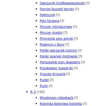
Owczarek środkowoazjatycki
(7)
Parson Russell terrier
(7)
Pekińczyk
(7)
Pies faraona
(7)
Pinczer miniaturowy
(7)
Pinczer średni
(7)
Pirenejski pies górski
(7)
Podenco z Ibizy
(7)
Polski owczarek nizinny
(7)
Polski spaniel myśliwski
(7)
Portugalski pies dowodny
(7)
Posokowiec bawarski
(7)
Prazsky Krysarik
(7)
Pudel
(7)
Pumi
(7)
R, S
(145)
Rhodesian ridgeback
(7)
Rosyjska kolorowa bolonka
(7)