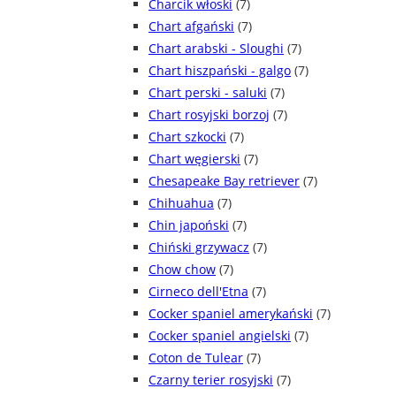
Charcik włoski
(7)
Chart afgański
(7)
Chart arabski - Sloughi
(7)
Chart hiszpański - galgo
(7)
Chart perski - saluki
(7)
Chart rosyjski borzoj
(7)
Chart szkocki
(7)
Chart węgierski
(7)
Chesapeake Bay retriever
(7)
Chihuahua
(7)
Chin japoński
(7)
Chiński grzywacz
(7)
Chow chow
(7)
Cirneco dell'Etna
(7)
Cocker spaniel amerykański
(7)
Cocker spaniel angielski
(7)
Coton de Tulear
(7)
Czarny terier rosyjski
(7)