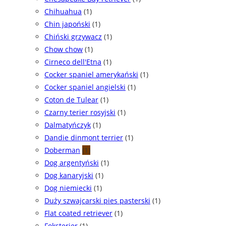
Chihuahua
(1)
Chin japoński
(1)
Chiński grzywacz
(1)
Chow chow
(1)
Cirneco dell'Etna
(1)
Cocker spaniel amerykański
(1)
Cocker spaniel angielski
(1)
Coton de Tulear
(1)
Czarny terier rosyjski
(1)
Dalmatyńczyk
(1)
Dandie dinmont terrier
(1)
Doberman
(1)
Dog argentyński
(1)
Dog kanaryjski
(1)
Dog niemiecki
(1)
Duży szwajcarski pies pasterski
(1)
Flat coated retriever
(1)
Foksterier
(1)