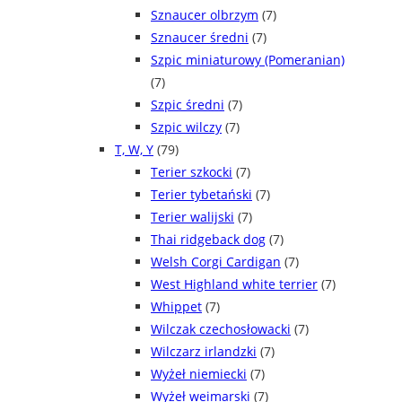
Sznaucer olbrzym
(7)
Sznaucer średni
(7)
Szpic miniaturowy (Pomeranian)
(7)
Szpic średni
(7)
Szpic wilczy
(7)
T, W, Y
(79)
Terier szkocki
(7)
Terier tybetański
(7)
Terier walijski
(7)
Thai ridgeback dog
(7)
Welsh Corgi Cardigan
(7)
West Highland white terrier
(7)
Whippet
(7)
Wilczak czechosłowacki
(7)
Wilczarz irlandzki
(7)
Wyżeł niemiecki
(7)
Wyżeł weimarski
(7)