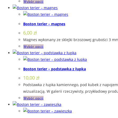
Ten
Wybór opcji
wybrać
produkt
na
ma
stronie
wiele
produktu
Boston terier – magnes
wariantów.
6,00
zł
Opcje
Magnes wykonany ze sklejki brzozowej grubości 3 mm,
można
Ten
Wybór opcji
wybrać
produkt
na
ma
stronie
wiele
produktu
Boston terier – podstawka z łupka
wariantów.
10,00
zł
Opcje
Podstawka z łupka kamiennego, pod kubek z napojem. 
można
wizualizacją. W galerii rzeczywisty, przykładowy produ
wybrać
Ten
Wybór opcji
na
produkt
stronie
ma
produktu
wiele