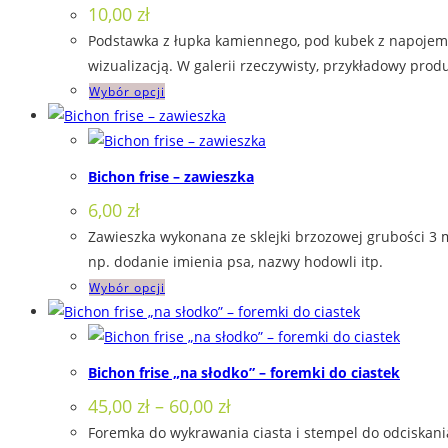
10,00
zł
Opcje
Podstawka z łupka kamiennego, pod kubek z napojem. 
można
wizualizacją. W galerii rzeczywisty, przykładowy produ
wybrać
Ten
Wybór opcji
na
produkt
stronie
ma
produktu
wiele
Bichon frise – zawieszka
wariantów.
6,00
zł
Opcje
Zawieszka wykonana ze sklejki brzozowej grubości 3 
można
np. dodanie imienia psa, nazwy hodowli itp.
wybrać
Ten
Wybór opcji
na
produkt
stronie
ma
produktu
wiele
Bichon frise „na słodko” – foremki do ciastek
wariantów.
Zakres
45,00
zł
–
60,00
zł
Opcje
cen:
Foremka do wykrawania ciasta i stempel do odciskania
można
od