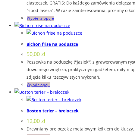
45,00 zł
ciasteczek. GRATIS: Do każdego zamówienia dołączamy
wybrać
do
"spod lasera". W razie zainteresowania, prosimy o kon
na
60,00 zł
Ten
Wybierz opcje
stronie
produkt
produktu
ma
wiele
Bichon frise na poduszce
wariantów.
50,00
zł
Opcje
Poszewka na poduszkę ("jasiek") z grawerowanym rys
można
dowolnego wnętrza, praktycznym gadżetem, miłym upom
wybrać
zdjęcia kilku rzeczywistych wykonań.
na
Ten
Wybór opcji
stronie
produkt
produktu
ma
wiele
Boston terier – breloczek
wariantów.
12,00
zł
Opcje
Drewniany breloczek z metalowym kółkiem do kluczy. 
można