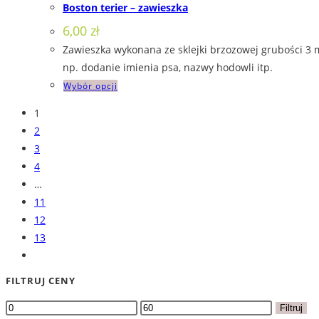
Boston terier – zawieszka
wariantów.
6,00
zł
Opcje
Zawieszka wykonana ze sklejki brzozowej grubości 3 
można
np. dodanie imienia psa, nazwy hodowli itp.
wybrać
Ten
Wybór opcji
na
produkt
stronie
1
ma
produktu
2
wiele
3
wariantów.
4
Opcje
…
można
11
wybrać
12
na
13
stronie
produktu
FILTRUJ CENY
Cena
Cena
Filtruj