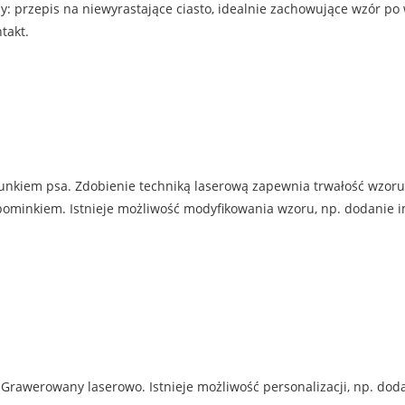
: przepis na niewyrastające ciasto, idealnie zachowujące wzór po
takt.
unkiem psa. Zdobienie techniką laserową zapewnia trwałość wzoru
inkiem. Istnieje możliwość modyfikowania wzoru, np. dodanie imien
Grawerowany laserowo. Istnieje możliwość personalizacji, np. doda