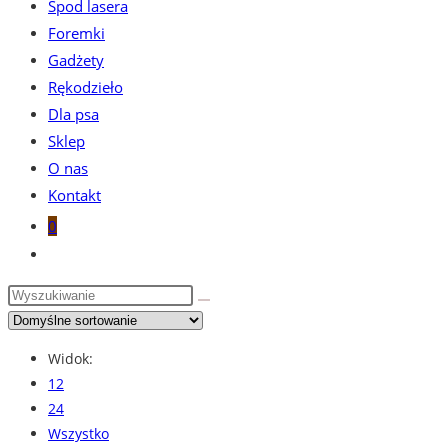
Spod lasera
Foremki
Gadżety
Rękodzieło
Dla psa
Sklep
O nas
Kontakt
0
Toggle
website
search
Widok:
12
24
Wszystko