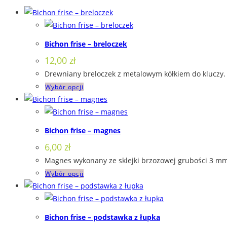
Bichon frise – breloczek
12,00
zł
Drewniany breloczek z metalowym kółkiem do kluczy. 
Ten
Wybór opcji
produkt
ma
wiele
Bichon frise – magnes
wariantów.
6,00
zł
Opcje
Magnes wykonany ze sklejki brzozowej grubości 3 mm,
można
Ten
Wybór opcji
wybrać
produkt
na
ma
stronie
wiele
produktu
Bichon frise – podstawka z łupka
wariantów.