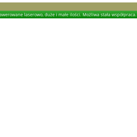
werowane laserowo, duże i małe ilości. Możliwa stała współpraca.