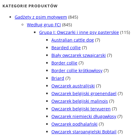
min
max
KATEGORIE PRODUKTÓW
Gadżety z psim motywem
(845)
Według grup FCI
(845)
Grupa I: Owczarki i inne psy pasterskie
(115)
Australian cattle dog
(7)
Bearded collie
(7)
Biały owczarek szwajcarski
(7)
Border collie
(7)
Border collie krótkowłosy
(7)
Briard
(7)
Owczarek australijski
(7)
Owczarek belgijski groenendael
(7)
Owczarek belgijski malinois
(7)
Owczarek belgijski tervueren
(7)
Owczarek niemiecki długowłosy
(7)
Owczarek podhalański
(7)
Owczarek staroangielski Bobtail
(7)