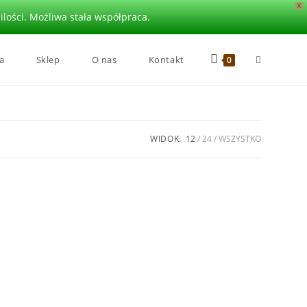
X
lości. Możliwa stała współpraca.
a
Sklep
O nas
Kontakt
0
WIDOK:
12
24
WSZYSTKO