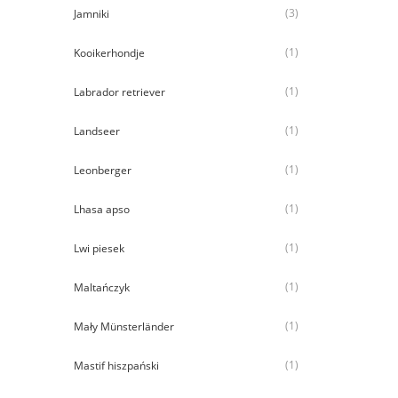
(3)
Jamniki
(1)
Kooikerhondje
(1)
Labrador retriever
(1)
Landseer
(1)
Leonberger
(1)
Lhasa apso
(1)
Lwi piesek
(1)
Maltańczyk
(1)
Mały Münsterländer
(1)
Mastif hiszpański