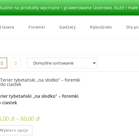
alne na produkty wycinane i grawerowane laserowo, duże i małe i
 lasera
Foremki
Gadżety
Rękodzieło
Dla ps
rier tybetański „na słodko” – foremki
 ciastek
5,00
zł
–
60,00
zł
Wybierz opcje