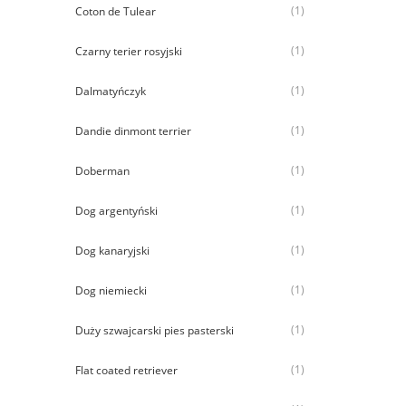
(1)
Coton de Tulear
(1)
Czarny terier rosyjski
(1)
Dalmatyńczyk
(1)
Dandie dinmont terrier
(1)
Doberman
(1)
Dog argentyński
(1)
Dog kanaryjski
(1)
Dog niemiecki
(1)
Duży szwajcarski pies pasterski
(1)
Flat coated retriever