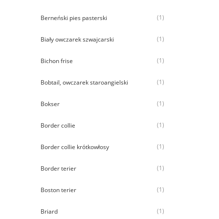
(1)
Berneński pies pasterski
(1)
Biały owczarek szwajcarski
(1)
Bichon frise
(1)
Bobtail, owczarek staroangielski
(1)
Bokser
(1)
Border collie
(1)
Border collie krótkowłosy
(1)
Border terier
(1)
Boston terier
(1)
Briard