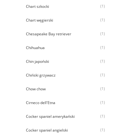
(1)
Chart szkocki
(1)
Chart węgierski
(1)
Chesapeake Bay retriever
(1)
Chihuahua
(1)
Chin japoński
(1)
Chiński grzywacz
(1)
Chow chow
(1)
Cirneco dell'Etna
(1)
Cocker spaniel amerykański
(1)
Cocker spaniel angielski