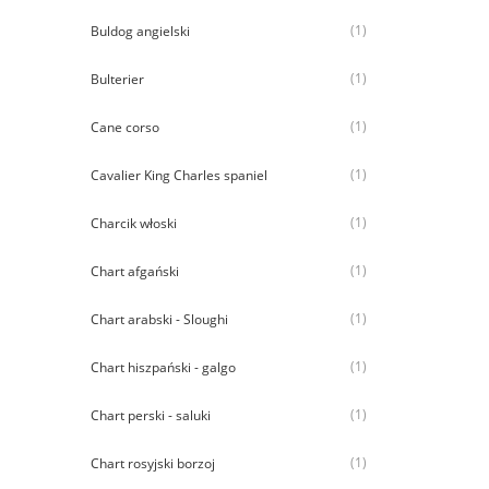
(1)
Buldog angielski
(1)
Bulterier
(1)
Cane corso
(1)
Cavalier King Charles spaniel
(1)
Charcik włoski
(1)
Chart afgański
(1)
Chart arabski - Sloughi
(1)
Chart hiszpański - galgo
(1)
Chart perski - saluki
(1)
Chart rosyjski borzoj