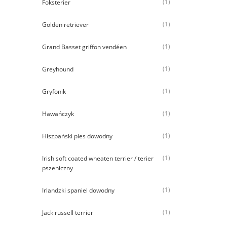
(1)
Foksterier
(1)
Golden retriever
(1)
Grand Basset griffon vendéen
(1)
Greyhound
(1)
Gryfonik
(1)
Hawańczyk
(1)
Hiszpański pies dowodny
(1)
Irish soft coated wheaten terrier / terier
pszeniczny
(1)
Irlandzki spaniel dowodny
(1)
Jack russell terrier