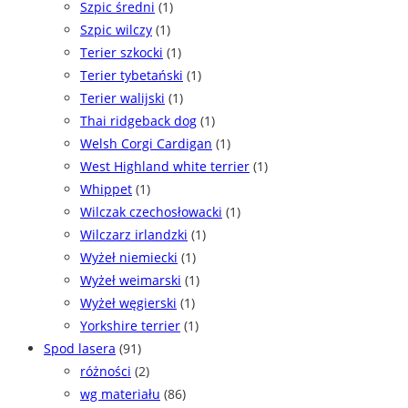
Szpic średni
(1)
Szpic wilczy
(1)
Terier szkocki
(1)
Terier tybetański
(1)
Terier walijski
(1)
Thai ridgeback dog
(1)
Welsh Corgi Cardigan
(1)
West Highland white terrier
(1)
Whippet
(1)
Wilczak czechosłowacki
(1)
Wilczarz irlandzki
(1)
Wyżeł niemiecki
(1)
Wyżeł weimarski
(1)
Wyżeł węgierski
(1)
Yorkshire terrier
(1)
Spod lasera
(91)
różności
(2)
wg materiału
(86)