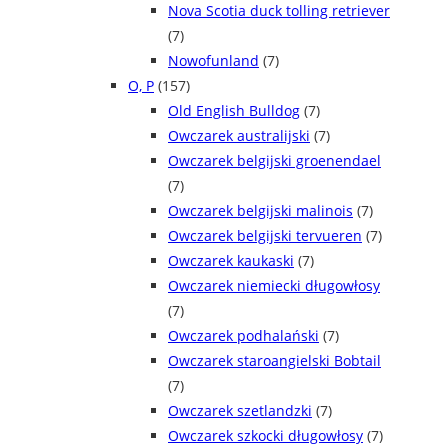
Nova Scotia duck tolling retriever
(7)
Nowofunland
(7)
O, P
(157)
Old English Bulldog
(7)
Owczarek australijski
(7)
Owczarek belgijski groenendael
(7)
Owczarek belgijski malinois
(7)
Owczarek belgijski tervueren
(7)
Owczarek kaukaski
(7)
Owczarek niemiecki długowłosy
(7)
Owczarek podhalański
(7)
Owczarek staroangielski Bobtail
(7)
Owczarek szetlandzki
(7)
Owczarek szkocki długowłosy
(7)