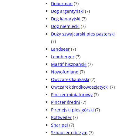
Doberman
(7)
Dog argentyński
(7)
Dog kanaryjski
(7)
Dog niemiecki
(7)
Duży szwajcarski pies pasterski
(7)
Landseer
(7)
Leonberger
(7)
Mastif hiszpański
(7)
Nowofunland
(7)
Owczarek kaukaski
(7)
Owczarek środkowoazjatycki
(7)
Pinczer miniaturowy
(7)
Pinczer średni
(7)
Pirenejski pies górski
(7)
Rottweiler
(7)
Shar pei
(7)
Sznaucer olbrzym
(7)