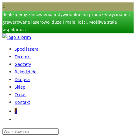
X
Realizujemy zamówienia indywidualne na produkty wycinane i
grawerowane laserowo, duże i małe ilości. Możliwa stała
współpraca.
Skip
to
Spod lasera
content
Foremki
Gadżety
Rękodzieło
Dla psa
Sklep
O nas
Kontakt
0
Toggle
website
search