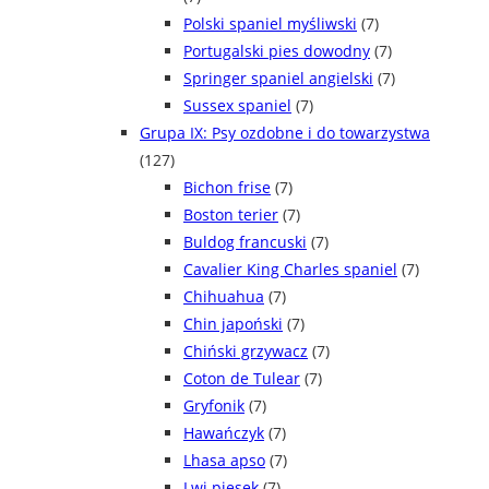
Polski spaniel myśliwski
(7)
Portugalski pies dowodny
(7)
Springer spaniel angielski
(7)
Sussex spaniel
(7)
Grupa IX: Psy ozdobne i do towarzystwa
(127)
Bichon frise
(7)
Boston terier
(7)
Buldog francuski
(7)
Cavalier King Charles spaniel
(7)
Chihuahua
(7)
Chin japoński
(7)
Chiński grzywacz
(7)
Coton de Tulear
(7)
Gryfonik
(7)
Hawańczyk
(7)
Lhasa apso
(7)
Lwi piesek
(7)