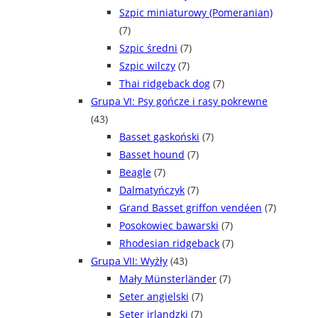
Szpic miniaturowy (Pomeranian)
(7)
Szpic średni
(7)
Szpic wilczy
(7)
Thai ridgeback dog
(7)
Grupa VI: Psy gończe i rasy pokrewne
(43)
Basset gaskoński
(7)
Basset hound
(7)
Beagle
(7)
Dalmatyńczyk
(7)
Grand Basset griffon vendéen
(7)
Posokowiec bawarski
(7)
Rhodesian ridgeback
(7)
Grupa VII: Wyżły
(43)
Mały Münsterländer
(7)
Seter angielski
(7)
Seter irlandzki
(7)