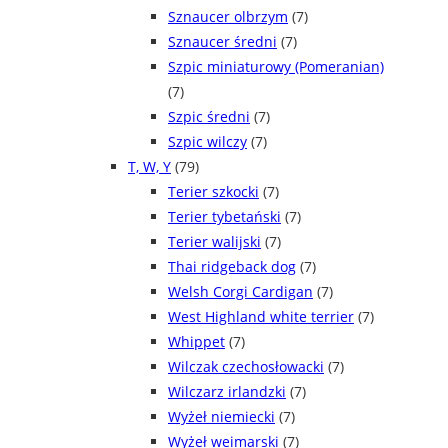
Sznaucer olbrzym
(7)
Sznaucer średni
(7)
Szpic miniaturowy (Pomeranian)
(7)
Szpic średni
(7)
Szpic wilczy
(7)
T, W, Y
(79)
Terier szkocki
(7)
Terier tybetański
(7)
Terier walijski
(7)
Thai ridgeback dog
(7)
Welsh Corgi Cardigan
(7)
West Highland white terrier
(7)
Whippet
(7)
Wilczak czechosłowacki
(7)
Wilczarz irlandzki
(7)
Wyżeł niemiecki
(7)
Wyżeł weimarski
(7)