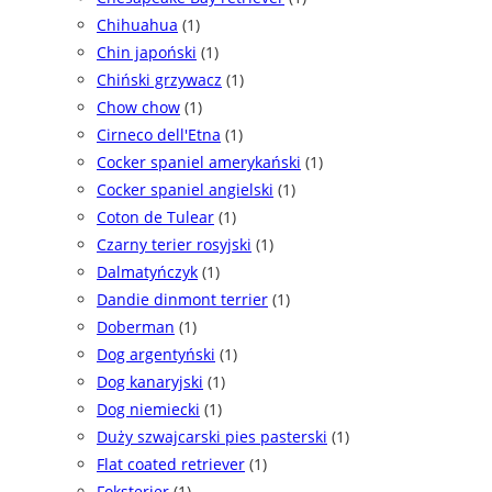
Chihuahua
(1)
Chin japoński
(1)
Chiński grzywacz
(1)
Chow chow
(1)
Cirneco dell'Etna
(1)
Cocker spaniel amerykański
(1)
Cocker spaniel angielski
(1)
Coton de Tulear
(1)
Czarny terier rosyjski
(1)
Dalmatyńczyk
(1)
Dandie dinmont terrier
(1)
Doberman
(1)
Dog argentyński
(1)
Dog kanaryjski
(1)
Dog niemiecki
(1)
Duży szwajcarski pies pasterski
(1)
Flat coated retriever
(1)
Foksterier
(1)