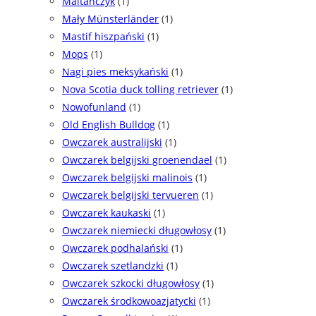
Maltańczyk
(1)
Mały Münsterländer
(1)
Mastif hiszpański
(1)
Mops
(1)
Nagi pies meksykański
(1)
Nova Scotia duck tolling retriever
(1)
Nowofunland
(1)
Old English Bulldog
(1)
Owczarek australijski
(1)
Owczarek belgijski groenendael
(1)
Owczarek belgijski malinois
(1)
Owczarek belgijski tervueren
(1)
Owczarek kaukaski
(1)
Owczarek niemiecki długowłosy
(1)
Owczarek podhalański
(1)
Owczarek szetlandzki
(1)
Owczarek szkocki długowłosy
(1)
Owczarek środkowoazjatycki
(1)