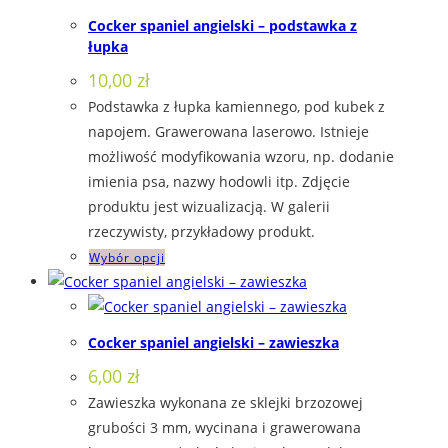
wariantów.
Cocker spaniel angielski – podstawka z
Opcje
łupka
można
10,00
zł
wybrać
Podstawka z łupka kamiennego, pod kubek z
na
napojem. Grawerowana laserowo. Istnieje
stronie
możliwość modyfikowania wzoru, np. dodanie
produktu
imienia psa, nazwy hodowli itp. Zdjęcie
produktu jest wizualizacją. W galerii
rzeczywisty, przykładowy produkt.
Ten
Wybór opcji
produkt
ma
wiele
Cocker spaniel angielski – zawieszka
wariantów.
6,00
zł
Opcje
Zawieszka wykonana ze sklejki brzozowej
można
grubości 3 mm, wycinana i grawerowana
wybrać