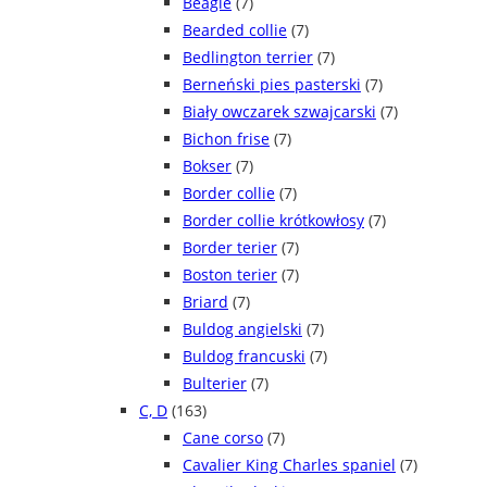
Beagle
(7)
Bearded collie
(7)
Bedlington terrier
(7)
Berneński pies pasterski
(7)
Biały owczarek szwajcarski
(7)
Bichon frise
(7)
Bokser
(7)
Border collie
(7)
Border collie krótkowłosy
(7)
Border terier
(7)
Boston terier
(7)
Briard
(7)
Buldog angielski
(7)
Buldog francuski
(7)
Bulterier
(7)
C, D
(163)
Cane corso
(7)
Cavalier King Charles spaniel
(7)