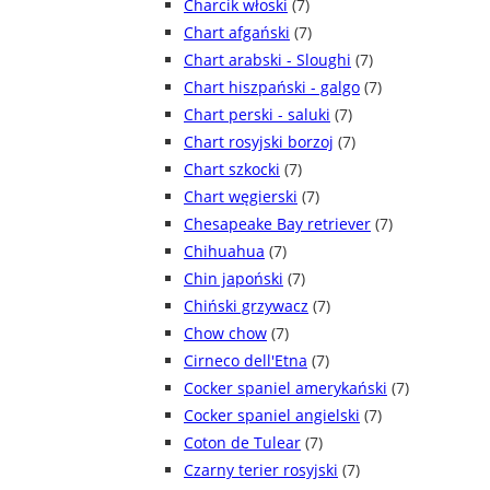
Charcik włoski
(7)
Chart afgański
(7)
Chart arabski - Sloughi
(7)
Chart hiszpański - galgo
(7)
Chart perski - saluki
(7)
Chart rosyjski borzoj
(7)
Chart szkocki
(7)
Chart węgierski
(7)
Chesapeake Bay retriever
(7)
Chihuahua
(7)
Chin japoński
(7)
Chiński grzywacz
(7)
Chow chow
(7)
Cirneco dell'Etna
(7)
Cocker spaniel amerykański
(7)
Cocker spaniel angielski
(7)
Coton de Tulear
(7)
Czarny terier rosyjski
(7)