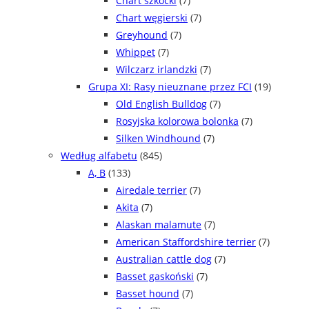
Chart szkocki
(7)
Chart węgierski
(7)
Greyhound
(7)
Whippet
(7)
Wilczarz irlandzki
(7)
Grupa XI: Rasy nieuznane przez FCI
(19)
Old English Bulldog
(7)
Rosyjska kolorowa bolonka
(7)
Silken Windhound
(7)
Według alfabetu
(845)
A, B
(133)
Airedale terrier
(7)
Akita
(7)
Alaskan malamute
(7)
American Staffordshire terrier
(7)
Australian cattle dog
(7)
Basset gaskoński
(7)
Basset hound
(7)