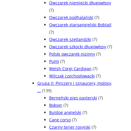
Owczarek niemiecki długowłosy
(7)
Owczarek podhalański
(7)
Owczarek staroangielski Bobtail
(7)
Owczarek szetlandzki
(7)
Owczarek szkocki długowłosy
(7)
Polski owczarek nizinny
(7)
Pumi
(7)
Welsh Corgi Cardigan
(7)
Wilczak czechosłowacki
(7)
Grupa II: Pinczery i sznaucery, molosy,
...
(139)
Berneński pies pasterski
(7)
Bokser
(7)
Buldog angielski
(7)
Cane corso
(7)
Czarny terier rosyjski
(7)