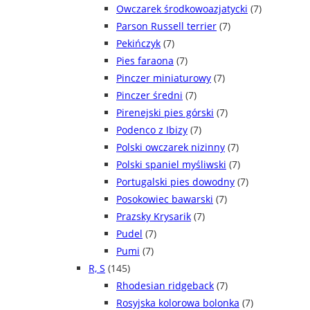
Owczarek środkowoazjatycki
(7)
Parson Russell terrier
(7)
Pekińczyk
(7)
Pies faraona
(7)
Pinczer miniaturowy
(7)
Pinczer średni
(7)
Pirenejski pies górski
(7)
Podenco z Ibizy
(7)
Polski owczarek nizinny
(7)
Polski spaniel myśliwski
(7)
Portugalski pies dowodny
(7)
Posokowiec bawarski
(7)
Prazsky Krysarik
(7)
Pudel
(7)
Pumi
(7)
R, S
(145)
Rhodesian ridgeback
(7)
Rosyjska kolorowa bolonka
(7)