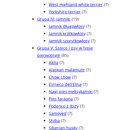
West Highland white terrier
(7)
Yorkshire terrier
(7)
Grupa IV: Jamniki
(19)
Jamnik długowłosy
(7)
Jamnik krótkowłosy
(7)
Jamnik szorstkowłosy
(7)
Grupa V: Szpice i psy w typie
pierwotnym
(85)
Akita
(7)
Alaskan malamute
(7)
Chow chow
(7)
Cirneco dell'Etna
(7)
Nagi pies meksykański
(7)
Pies faraona
(7)
Podenco z Ibizy
(7)
Samoyed
(7)
Shiba
(7)
Siberian husky
(7)