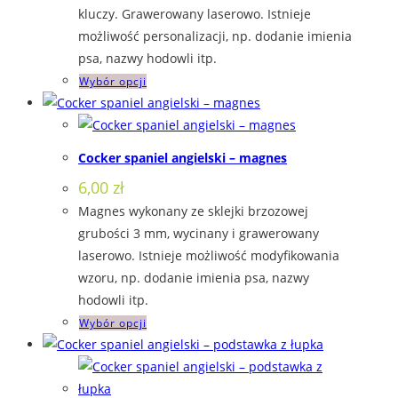
kluczy. Grawerowany laserowo. Istnieje
możliwość personalizacji, np. dodanie imienia
psa, nazwy hodowli itp.
Ten
Wybór opcji
produkt
ma
wiele
Cocker spaniel angielski – magnes
wariantów.
6,00
zł
Opcje
Magnes wykonany ze sklejki brzozowej
można
grubości 3 mm, wycinany i grawerowany
wybrać
laserowo. Istnieje możliwość modyfikowania
na
wzoru, np. dodanie imienia psa, nazwy
stronie
hodowli itp.
produktu
Ten
Wybór opcji
produkt
ma
wiele