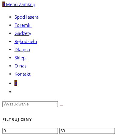
0
Menu
Zamknij
Spod lasera
Foremki
Gadżety
Rękodzieło
Dla psa
Sklep
O nas
Kontakt
0
Toggle
website
search
FILTRUJ CENY
Cena
Cena