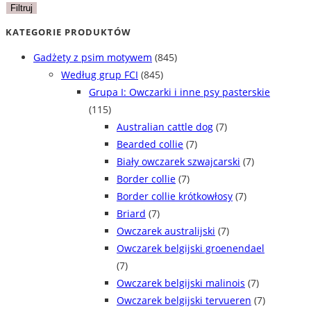
min
max
Filtruj
KATEGORIE PRODUKTÓW
Gadżety z psim motywem
(845)
Według grup FCI
(845)
Grupa I: Owczarki i inne psy pasterskie
(115)
Australian cattle dog
(7)
Bearded collie
(7)
Biały owczarek szwajcarski
(7)
Border collie
(7)
Border collie krótkowłosy
(7)
Briard
(7)
Owczarek australijski
(7)
Owczarek belgijski groenendael
(7)
Owczarek belgijski malinois
(7)
Owczarek belgijski tervueren
(7)