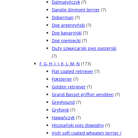
Dalmatyńczyk
(7)
Dandie dinmont terrier
(7)
Doberman
(7)
Dog argentyński
(7)
Dog kanaryjski
(7)
Dog niemiecki
(7)
Duży szwajcarski pies pasterski
(7)
F, G, H, I, J, K, L, M, N
(173)
Flat coated retriever
(7)
Foksterier
(7)
Golden retriever
(7)
Grand Basset griffon vendéen
(7)
Greyhound
(7)
Gryfonik
(7)
Hawańczyk
(7)
Hiszpański pies dowodny
(7)
Irish soft coated wheaten terrier /