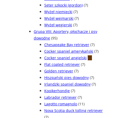
Seter szkocki (gordon)
(7)
Wyżeł niemiecki
(7)
Wyżeł weimarski
(7)
Wyżeł węgierski
(7)
Grupa VIII: Aportery, płochacze i psy
dowodne
(95)
Chesapeake Bay retriever
(7)
Cocker spaniel amerykański
(7)
Cocker spaniel angielski
(7)
Flat coated retriever
(7)
Golden retriever
(7)
Hiszpański pies dowodny
(7)
Irlandzki spaniel dowodny
(7)
Kooikerhondje
(7)
Labrador retriever
(7)
Lagotto romagnolo
(11)
Nova Scotia duck tolling retriever
(7)