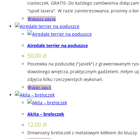
45,00 zł
ciasteczek. GRATIS: Do każdego zamówienia dołączamy
wybrać
do
"spod lasera". W razie zainteresowania, prosimy o kon
na
60,00 zł
Ten
Wybierz opcje
stronie
produkt
produktu
ma
wiele
Airedale terrier na poduszce
wariantów.
50,00
zł
Opcje
Poszewka na poduszkę ("jasiek") z grawerowanym rys
można
dowolnego wnętrza, praktycznym gadżetem, miłym upom
wybrać
zdjęcia kilku rzeczywistych wykonań.
na
Ten
Wybór opcji
stronie
produkt
produktu
ma
wiele
Akita – breloczek
wariantów.
12,00
zł
Opcje
Drewniany breloczek z metalowym kółkiem do kluczy. 
można