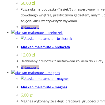
50,00
zł
Opcje
Poszewka na poduszkę ("jasiek") z grawerowanym rys
można
dowolnego wnętrza, praktycznym gadżetem, miłym upom
wybrać
zdjęcia kilku rzeczywistych wykonań.
na
Ten
Wybór opcji
stronie
produkt
produktu
ma
wiele
Alaskan malamute – breloczek
wariantów.
12,00
zł
Opcje
Drewniany breloczek z metalowym kółkiem do kluczy. 
można
Ten
Wybór opcji
wybrać
produkt
na
ma
stronie
wiele
produktu
Alaskan malamute – magnes
wariantów.
6,00
zł
Opcje
Magnes wykonany ze sklejki brzozowej grubości 3 mm,
można