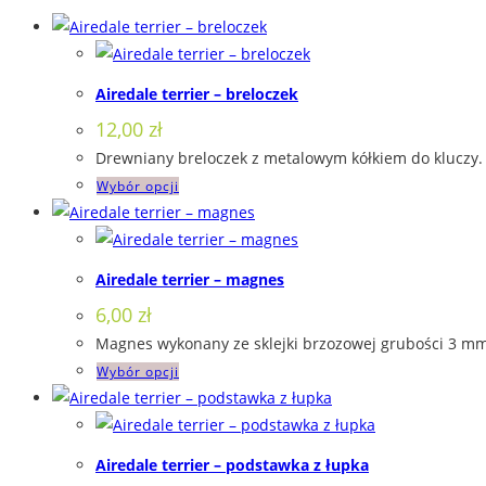
Airedale terrier – breloczek
12,00
zł
Drewniany breloczek z metalowym kółkiem do kluczy. 
Ten
Wybór opcji
produkt
ma
wiele
Airedale terrier – magnes
wariantów.
6,00
zł
Opcje
Magnes wykonany ze sklejki brzozowej grubości 3 mm,
można
Ten
Wybór opcji
wybrać
produkt
na
ma
stronie
wiele
produktu
Airedale terrier – podstawka z łupka
wariantów.