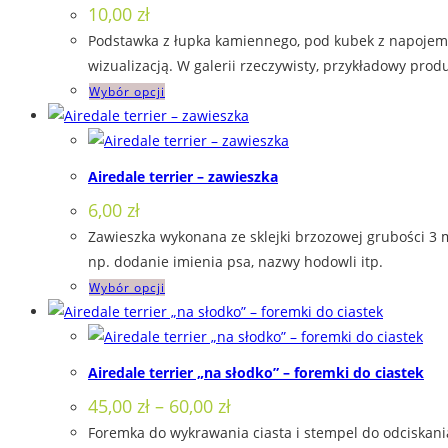
10,00
zł
Opcje
Podstawka z łupka kamiennego, pod kubek z napojem. 
można
wizualizacją. W galerii rzeczywisty, przykładowy produ
wybrać
Ten
Wybór opcji
na
produkt
stronie
ma
produktu
wiele
Airedale terrier – zawieszka
wariantów.
6,00
zł
Opcje
Zawieszka wykonana ze sklejki brzozowej grubości 3 
można
np. dodanie imienia psa, nazwy hodowli itp.
wybrać
Ten
Wybór opcji
na
produkt
stronie
ma
produktu
wiele
Airedale terrier „na słodko” – foremki do ciastek
wariantów.
Zakres
45,00
zł
–
60,00
zł
Opcje
cen:
Foremka do wykrawania ciasta i stempel do odciskania
można
od