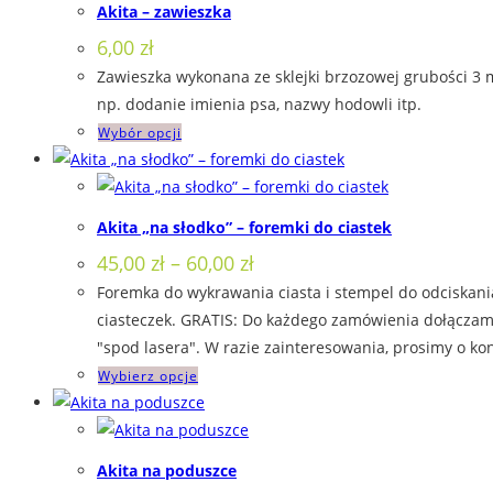
Akita – zawieszka
wariantów.
6,00
zł
Opcje
Zawieszka wykonana ze sklejki brzozowej grubości 3 
można
np. dodanie imienia psa, nazwy hodowli itp.
wybrać
Ten
Wybór opcji
na
produkt
stronie
ma
produktu
wiele
Akita „na słodko” – foremki do ciastek
wariantów.
Zakres
45,00
zł
–
60,00
zł
Opcje
cen:
Foremka do wykrawania ciasta i stempel do odciskania
można
od
45,00 zł
ciasteczek. GRATIS: Do każdego zamówienia dołączamy
wybrać
do
"spod lasera". W razie zainteresowania, prosimy o kon
na
60,00 zł
Ten
Wybierz opcje
stronie
produkt
produktu
ma
wiele
Akita na poduszce
wariantów.