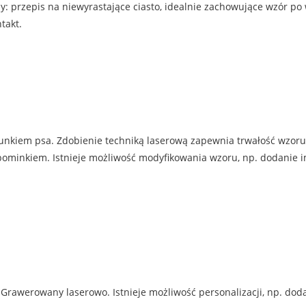
: przepis na niewyrastające ciasto, idealnie zachowujące wzór po
takt.
unkiem psa. Zdobienie techniką laserową zapewnia trwałość wzoru
inkiem. Istnieje możliwość modyfikowania wzoru, np. dodanie imien
Grawerowany laserowo. Istnieje możliwość personalizacji, np. doda