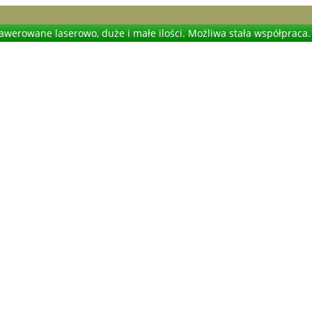
werowane laserowo, duże i małe ilości. Możliwa stała współpraca.