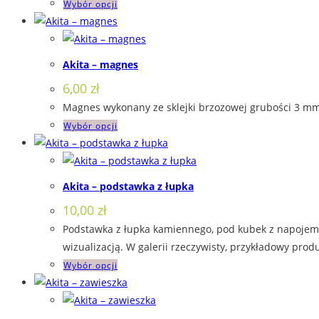
Ten
Wybór opcji
wybrać
produkt
na
ma
stronie
wiele
produktu
Akita – magnes
wariantów.
6,00
zł
Opcje
Magnes wykonany ze sklejki brzozowej grubości 3 mm,
można
Ten
Wybór opcji
wybrać
produkt
na
ma
stronie
wiele
produktu
Akita – podstawka z łupka
wariantów.
10,00
zł
Opcje
Podstawka z łupka kamiennego, pod kubek z napojem. 
można
wizualizacją. W galerii rzeczywisty, przykładowy produ
wybrać
Ten
Wybór opcji
na
produkt
stronie
ma
produktu
wiele