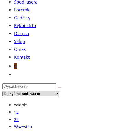
Spod lasera
Foremki
Gadżety
Rękodzieło
Dla psa
Sklep
O nas
Kontakt
0
Toggle
website
search
Widok:
12
24
Wszystko