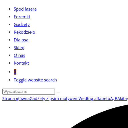
Spod lasera
Foremki
Gadżety
Rękodzieło
Dla psa
Sklep
O nas
Kontakt
0
Toggle website search
Strona główna
Gadżety z psim motywem
Według alfabetu
A, B
Akita