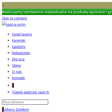
X
Realizujemy zamówienia indywidualne na produkty wycinane i gra
Skip to content
Spod lasera
Foremki
Gadżety
Rękodzieło
Dla psa
Sklep
O nas
Kontakt
0
Toggle website search
0
Menu
Zamknij