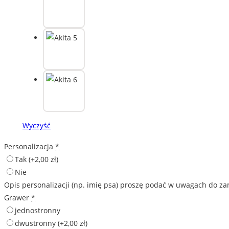
Wyczyść
Personalizacja
*
Tak
(+2,00 zł)
Nie
Opis personalizacji (np. imię psa) proszę podać w uwagach do z
Grawer
*
jednostronny
dwustronny
(+2,00 zł)