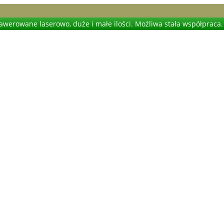
werowane laserowo, duże i małe ilości. Możliwa stała współpraca.