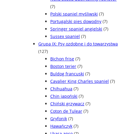
(7)
Polski spaniel myśliwski
(7)
Portugalski pies dowodny
(7)
Springer spaniel angielski
(7)
Sussex spaniel
(7)
Grupa IX: Psy ozdobne i do towarzystwa
(127)
Bichon frise
(7)
Boston terier
(7)
Buldog francuski
(7)
Cavalier King Charles spaniel
(7)
Chihuahua
(7)
Chin japoński
(7)
Chiński grzywacz
(7)
Coton de Tulear
(7)
Gryfonik
(7)
Hawańczyk
(7)
Lhasa apso
(7)