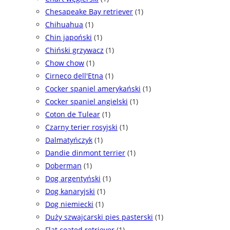
Chesapeake Bay retriever
(1)
Chihuahua
(1)
Chin japoński
(1)
Chiński grzywacz
(1)
Chow chow
(1)
Cirneco dell'Etna
(1)
Cocker spaniel amerykański
(1)
Cocker spaniel angielski
(1)
Coton de Tulear
(1)
Czarny terier rosyjski
(1)
Dalmatyńczyk
(1)
Dandie dinmont terrier
(1)
Doberman
(1)
Dog argentyński
(1)
Dog kanaryjski
(1)
Dog niemiecki
(1)
Duży szwajcarski pies pasterski
(1)
Flat coated retriever
(1)