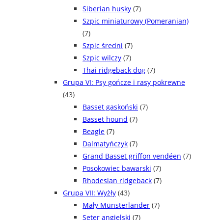
Siberian husky
(7)
Szpic miniaturowy (Pomeranian)
(7)
Szpic średni
(7)
Szpic wilczy
(7)
Thai ridgeback dog
(7)
Grupa VI: Psy gończe i rasy pokrewne
(43)
Basset gaskoński
(7)
Basset hound
(7)
Beagle
(7)
Dalmatyńczyk
(7)
Grand Basset griffon vendéen
(7)
Posokowiec bawarski
(7)
Rhodesian ridgeback
(7)
Grupa VII: Wyżły
(43)
Mały Münsterländer
(7)
Seter angielski
(7)