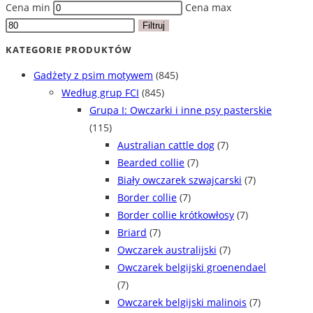
Cena min
Cena max
Filtruj
KATEGORIE PRODUKTÓW
Gadżety z psim motywem
(845)
Według grup FCI
(845)
Grupa I: Owczarki i inne psy pasterskie
(115)
Australian cattle dog
(7)
Bearded collie
(7)
Biały owczarek szwajcarski
(7)
Border collie
(7)
Border collie krótkowłosy
(7)
Briard
(7)
Owczarek australijski
(7)
Owczarek belgijski groenendael
(7)
Owczarek belgijski malinois
(7)