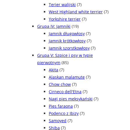
Terier walijski
(7)
West Highland white terrier
(7)
Yorkshire terrier
(7)
Grupa IV: Jamniki
(19)
Jamnik długowłosy
(7)
Jamnik krótkowłosy
(7)
Jamnik szorstkowłosy
(7)
Grupa V: Szpice i psy w typie
pierwotnym
(85)
Akita
(7)
Alaskan malamute
(7)
Chow chow
(7)
Cirneco dell'Etna
(7)
Nagi pies meksykański
(7)
Pies faraona
(7)
Podenco z Ibizy
(7)
Samoyed
(7)
Shiba
(7)