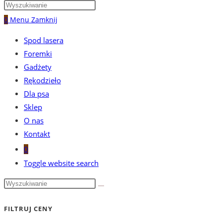
0
Menu
Zamknij
Spod lasera
Foremki
Gadżety
Rękodzieło
Dla psa
Sklep
O nas
Kontakt
0
Toggle website search
FILTRUJ CENY