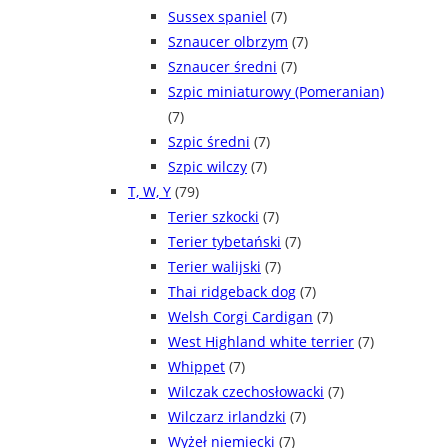
Sussex spaniel
(7)
Sznaucer olbrzym
(7)
Sznaucer średni
(7)
Szpic miniaturowy (Pomeranian)
(7)
Szpic średni
(7)
Szpic wilczy
(7)
T, W, Y
(79)
Terier szkocki
(7)
Terier tybetański
(7)
Terier walijski
(7)
Thai ridgeback dog
(7)
Welsh Corgi Cardigan
(7)
West Highland white terrier
(7)
Whippet
(7)
Wilczak czechosłowacki
(7)
Wilczarz irlandzki
(7)
Wyżeł niemiecki
(7)