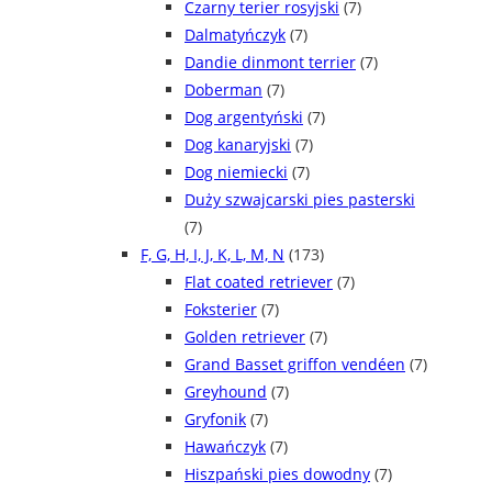
Czarny terier rosyjski
(7)
Dalmatyńczyk
(7)
Dandie dinmont terrier
(7)
Doberman
(7)
Dog argentyński
(7)
Dog kanaryjski
(7)
Dog niemiecki
(7)
Duży szwajcarski pies pasterski
(7)
F, G, H, I, J, K, L, M, N
(173)
Flat coated retriever
(7)
Foksterier
(7)
Golden retriever
(7)
Grand Basset griffon vendéen
(7)
Greyhound
(7)
Gryfonik
(7)
Hawańczyk
(7)
Hiszpański pies dowodny
(7)