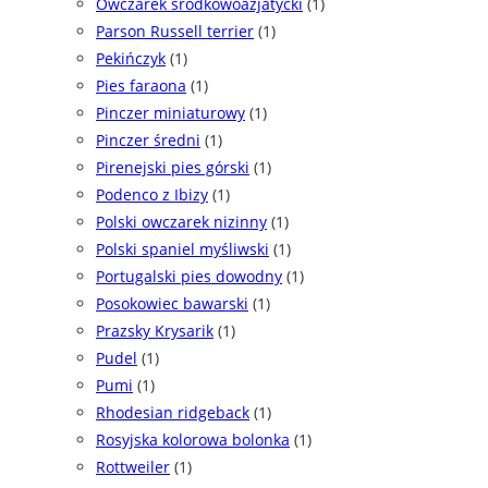
Owczarek środkowoazjatycki
(1)
Parson Russell terrier
(1)
Pekińczyk
(1)
Pies faraona
(1)
Pinczer miniaturowy
(1)
Pinczer średni
(1)
Pirenejski pies górski
(1)
Podenco z Ibizy
(1)
Polski owczarek nizinny
(1)
Polski spaniel myśliwski
(1)
Portugalski pies dowodny
(1)
Posokowiec bawarski
(1)
Prazsky Krysarik
(1)
Pudel
(1)
Pumi
(1)
Rhodesian ridgeback
(1)
Rosyjska kolorowa bolonka
(1)
Rottweiler
(1)