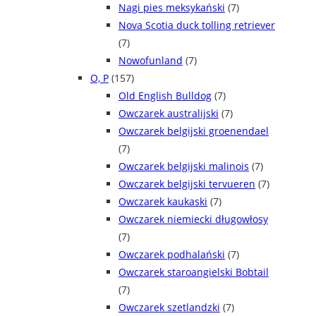
Nagi pies meksykański
(7)
Nova Scotia duck tolling retriever
(7)
Nowofunland
(7)
O, P
(157)
Old English Bulldog
(7)
Owczarek australijski
(7)
Owczarek belgijski groenendael
(7)
Owczarek belgijski malinois
(7)
Owczarek belgijski tervueren
(7)
Owczarek kaukaski
(7)
Owczarek niemiecki długowłosy
(7)
Owczarek podhalański
(7)
Owczarek staroangielski Bobtail
(7)
Owczarek szetlandzki
(7)