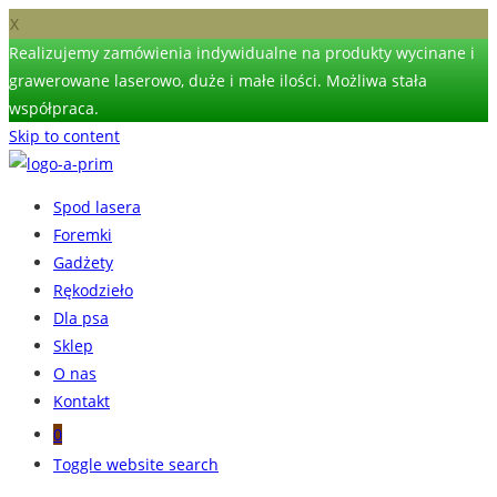
X
Realizujemy zamówienia indywidualne na produkty wycinane i
grawerowane laserowo, duże i małe ilości. Możliwa stała
współpraca.
Skip to content
Spod lasera
Foremki
Gadżety
Rękodzieło
Dla psa
Sklep
O nas
Kontakt
0
Toggle website search