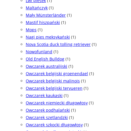
Lwi piesek
(1)
Maltańczyk
(1)
Mały Münsterländer
(1)
Mastif hiszpański
(1)
Mops
(1)
Nagi pies meksykański
(1)
Nova Scotia duck tolling retriever
(1)
Nowofunland
(1)
Old English Bulldog
(1)
Owczarek australijski
(1)
Owczarek belgijski groenendael
(1)
Owczarek belgijski malinois
(1)
Owczarek belgijski tervueren
(1)
Owczarek kaukaski
(1)
Owczarek niemiecki długowłosy
(1)
Owczarek podhalański
(1)
Owczarek szetlandzki
(1)
Owczarek szkocki długowłosy
(1)