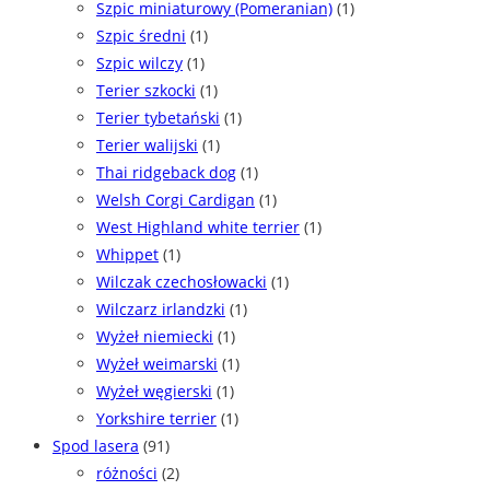
Szpic miniaturowy (Pomeranian)
(1)
Szpic średni
(1)
Szpic wilczy
(1)
Terier szkocki
(1)
Terier tybetański
(1)
Terier walijski
(1)
Thai ridgeback dog
(1)
Welsh Corgi Cardigan
(1)
West Highland white terrier
(1)
Whippet
(1)
Wilczak czechosłowacki
(1)
Wilczarz irlandzki
(1)
Wyżeł niemiecki
(1)
Wyżeł weimarski
(1)
Wyżeł węgierski
(1)
Yorkshire terrier
(1)
Spod lasera
(91)
różności
(2)