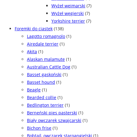
Wyżeł weimarski
(7)
Wyżeł węgierski
(7)
Yorkshire terrier
(7)
Foremki do ciastek
(138)
Lagotto romagnolo
(1)
Airedale terrier
(1)
Akita
(1)
Alaskan malamute
(1)
Australian Cattle Dog
(1)
Basset gaskoński
(1)
Basset hound
(1)
Beagle
(1)
Bearded collie
(1)
Bedlington terrier
(1)
Berneński pies pasterski
(1)
Biały owczarek szwajcarski
(1)
Bichon frise
(1)
Bobtail, owczarek staroangielski
(1)