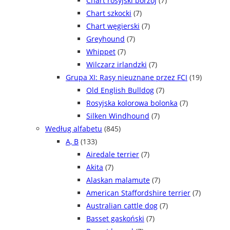
Chart rosyjski borzoj
(7)
Chart szkocki
(7)
Chart węgierski
(7)
Greyhound
(7)
Whippet
(7)
Wilczarz irlandzki
(7)
Grupa XI: Rasy nieuznane przez FCI
(19)
Old English Bulldog
(7)
Rosyjska kolorowa bolonka
(7)
Silken Windhound
(7)
Według alfabetu
(845)
A, B
(133)
Airedale terrier
(7)
Akita
(7)
Alaskan malamute
(7)
American Staffordshire terrier
(7)
Australian cattle dog
(7)
Basset gaskoński
(7)