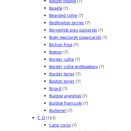
Basset hound
(7)
Beagle
(7)
Bearded collie
(7)
Bedlington terrier
(7)
Berneński pies pasterski
(7)
Biały owczarek szwajcarski
(7)
Bichon frise
(7)
Bokser
(7)
Border collie
(7)
Border collie krótkowłosy
(7)
Border terier
(7)
Boston terier
(7)
Briard
(7)
Buldog angielski
(7)
Buldog francuski
(7)
Bulterier
(7)
C, D
(163)
Cane corso
(7)