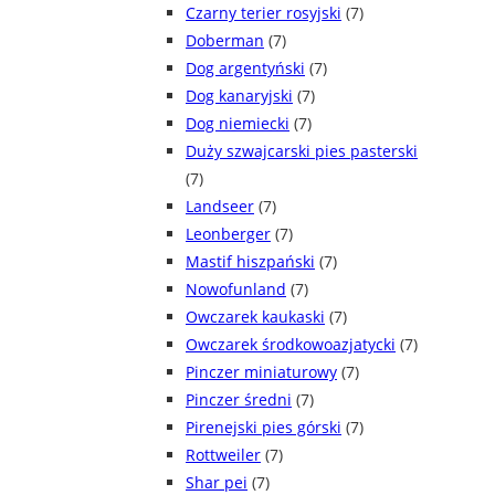
Czarny terier rosyjski
(7)
Doberman
(7)
Dog argentyński
(7)
Dog kanaryjski
(7)
Dog niemiecki
(7)
Duży szwajcarski pies pasterski
(7)
Landseer
(7)
Leonberger
(7)
Mastif hiszpański
(7)
Nowofunland
(7)
Owczarek kaukaski
(7)
Owczarek środkowoazjatycki
(7)
Pinczer miniaturowy
(7)
Pinczer średni
(7)
Pirenejski pies górski
(7)
Rottweiler
(7)
Shar pei
(7)