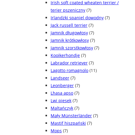
Irish soft coated wheaten terrier /
terier pszeniczny
(7)
Irlandzki spaniel dowodny
(7)
Jack russell terrier
(7)
Jamnik długowłosy
(7)
Jamnik krótkowłosy
(7)
Jamnik szorstkowłosy
(7)
Kooikerhondje
(7)
Labrador retriever
(7)
Lagotto romagnolo
(11)
Landseer
(7)
Leonberger
(7)
Lhasa apso
(7)
Lwi piesek
(7)
Maltańczyk
(7)
Mały Münsterländer
(7)
Mastif hiszpański
(7)
Mops
(7)