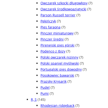
Owczarek szkocki długowłosy
(7)
Owczarek środkowoazjatycki
(7)
Parson Russell terrier
(7)
Pekińczyk
(7)
Pies faraona
(7)
Pinczer miniaturowy
(7)
Pinczer średni
(7)
Pirenejski pies górski
(7)
Podenco z Ibizy
(7)
Polski owczarek nizinny
(7)
Polski spaniel myśliwski
(7)
Portugalski pies dowodny
(7)
Posokowiec bawarski
(7)
Prazsky Krysarik
(7)
Pudel
(7)
Pumi
(7)
R, S
(145)
Rhodesian ridgeback
(7)