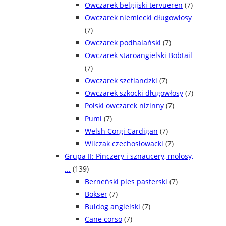
Owczarek belgijski tervueren
(7)
Owczarek niemiecki długowłosy
(7)
Owczarek podhalański
(7)
Owczarek staroangielski Bobtail
(7)
Owczarek szetlandzki
(7)
Owczarek szkocki długowłosy
(7)
Polski owczarek nizinny
(7)
Pumi
(7)
Welsh Corgi Cardigan
(7)
Wilczak czechosłowacki
(7)
Grupa II: Pinczery i sznaucery, molosy,
...
(139)
Berneński pies pasterski
(7)
Bokser
(7)
Buldog angielski
(7)
Cane corso
(7)