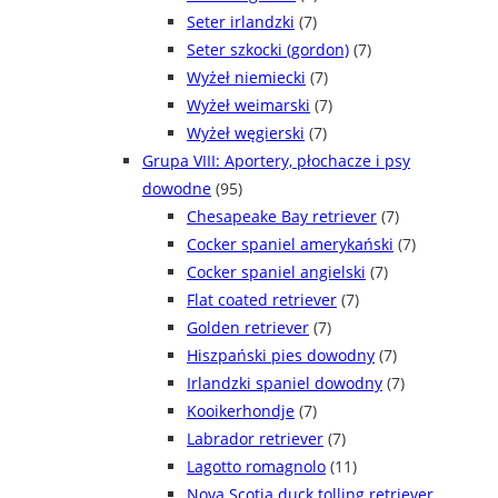
Seter irlandzki
(7)
Seter szkocki (gordon)
(7)
Wyżeł niemiecki
(7)
Wyżeł weimarski
(7)
Wyżeł węgierski
(7)
Grupa VIII: Aportery, płochacze i psy
dowodne
(95)
Chesapeake Bay retriever
(7)
Cocker spaniel amerykański
(7)
Cocker spaniel angielski
(7)
Flat coated retriever
(7)
Golden retriever
(7)
Hiszpański pies dowodny
(7)
Irlandzki spaniel dowodny
(7)
Kooikerhondje
(7)
Labrador retriever
(7)
Lagotto romagnolo
(11)
Nova Scotia duck tolling retriever