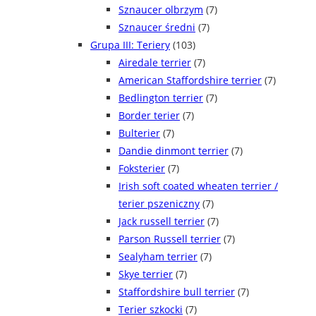
Sznaucer olbrzym
(7)
Sznaucer średni
(7)
Grupa III: Teriery
(103)
Airedale terrier
(7)
American Staffordshire terrier
(7)
Bedlington terrier
(7)
Border terier
(7)
Bulterier
(7)
Dandie dinmont terrier
(7)
Foksterier
(7)
Irish soft coated wheaten terrier /
terier pszeniczny
(7)
Jack russell terrier
(7)
Parson Russell terrier
(7)
Sealyham terrier
(7)
Skye terrier
(7)
Staffordshire bull terrier
(7)
Terier szkocki
(7)