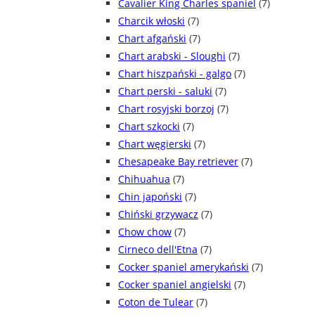
Cavalier King Charles spaniel
(7)
Charcik włoski
(7)
Chart afgański
(7)
Chart arabski - Sloughi
(7)
Chart hiszpański - galgo
(7)
Chart perski - saluki
(7)
Chart rosyjski borzoj
(7)
Chart szkocki
(7)
Chart węgierski
(7)
Chesapeake Bay retriever
(7)
Chihuahua
(7)
Chin japoński
(7)
Chiński grzywacz
(7)
Chow chow
(7)
Cirneco dell'Etna
(7)
Cocker spaniel amerykański
(7)
Cocker spaniel angielski
(7)
Coton de Tulear
(7)