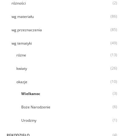
(2)
różności
(86)
wg materiału
(85)
wg przeznaczenia
(49)
wg tematyki
(13)
różne
(26)
kwiaty
(10)
okazje
(3)
Wielkanoc
(6)
Boże Narodzenie
(1)
Urodziny
(4)
RĘKODZIEŁO