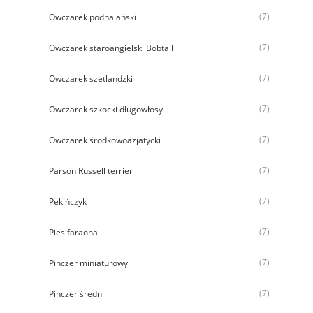
(7)
Owczarek podhalański
(7)
Owczarek staroangielski Bobtail
(7)
Owczarek szetlandzki
(7)
Owczarek szkocki długowłosy
(7)
Owczarek środkowoazjatycki
(7)
Parson Russell terrier
(7)
Pekińczyk
(7)
Pies faraona
(7)
Pinczer miniaturowy
(7)
Pinczer średni