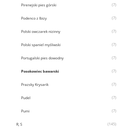
(7)
Pirenejski pies górski
(7)
Podenco z Ibizy
(7)
Polski owczarek nizinny
(7)
Polski spaniel myśliwski
(7)
Portugalski pies dowodny
(7)
Posokowiec bawarski
(7)
Prazsky Krysarik
(7)
Pudel
(7)
Pumi
(145)
R, S