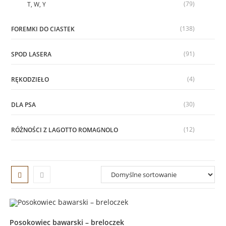
(79)
T, W, Y
(138)
FOREMKI DO CIASTEK
(91)
SPOD LASERA
(4)
RĘKODZIEŁO
(30)
DLA PSA
(12)
RÓŻNOŚCI Z LAGOTTO ROMAGNOLO
Posokowiec bawarski – breloczek