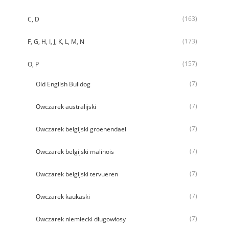
(163)
C, D
(173)
F, G, H, I, J, K, L, M, N
(157)
O, P
(7)
Old English Bulldog
(7)
Owczarek australijski
(7)
Owczarek belgijski groenendael
(7)
Owczarek belgijski malinois
(7)
Owczarek belgijski tervueren
(7)
Owczarek kaukaski
(7)
Owczarek niemiecki długowłosy