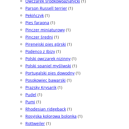
Owczarek środkowoazjatycki
(1)
Parson Russell terrier
(1)
Pekińczyk
(1)
Pies faraona
(1)
Pinczer miniaturowy
(1)
Pinczer średni
(1)
Pirenejski pies górski
(1)
Podenco z Ibizy
(1)
Polski owczarek nizinny
(1)
Polski spaniel myśliwski
(1)
Portugalski pies dowodny
(1)
Posokowiec bawarski
(1)
Prazsky Krysarik
(1)
Pudel
(1)
Pumi
(1)
Rhodesian ridgeback
(1)
Rosyjska kolorowa bolonka
(1)
Rottweiler
(1)