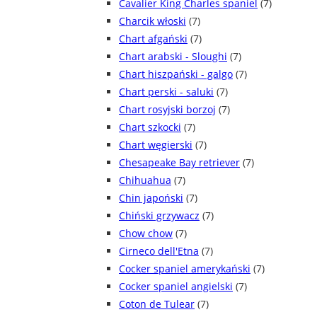
Cavalier King Charles spaniel
(7)
Charcik włoski
(7)
Chart afgański
(7)
Chart arabski - Sloughi
(7)
Chart hiszpański - galgo
(7)
Chart perski - saluki
(7)
Chart rosyjski borzoj
(7)
Chart szkocki
(7)
Chart węgierski
(7)
Chesapeake Bay retriever
(7)
Chihuahua
(7)
Chin japoński
(7)
Chiński grzywacz
(7)
Chow chow
(7)
Cirneco dell'Etna
(7)
Cocker spaniel amerykański
(7)
Cocker spaniel angielski
(7)
Coton de Tulear
(7)