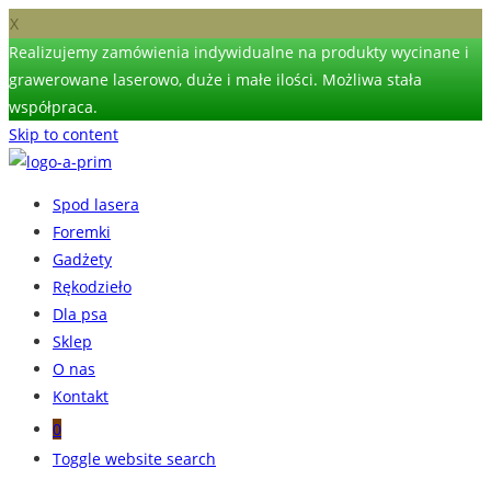
X
Realizujemy zamówienia indywidualne na produkty wycinane i
grawerowane laserowo, duże i małe ilości. Możliwa stała
współpraca.
Skip to content
Spod lasera
Foremki
Gadżety
Rękodzieło
Dla psa
Sklep
O nas
Kontakt
0
Toggle website search