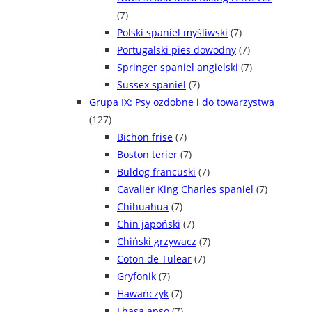
(7)
Polski spaniel myśliwski
(7)
Portugalski pies dowodny
(7)
Springer spaniel angielski
(7)
Sussex spaniel
(7)
Grupa IX: Psy ozdobne i do towarzystwa
(127)
Bichon frise
(7)
Boston terier
(7)
Buldog francuski
(7)
Cavalier King Charles spaniel
(7)
Chihuahua
(7)
Chin japoński
(7)
Chiński grzywacz
(7)
Coton de Tulear
(7)
Gryfonik
(7)
Hawańczyk
(7)
Lhasa apso
(7)