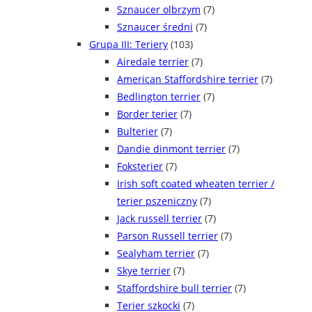
Sznaucer olbrzym
(7)
Sznaucer średni
(7)
Grupa III: Teriery
(103)
Airedale terrier
(7)
American Staffordshire terrier
(7)
Bedlington terrier
(7)
Border terier
(7)
Bulterier
(7)
Dandie dinmont terrier
(7)
Foksterier
(7)
Irish soft coated wheaten terrier /
terier pszeniczny
(7)
Jack russell terrier
(7)
Parson Russell terrier
(7)
Sealyham terrier
(7)
Skye terrier
(7)
Staffordshire bull terrier
(7)
Terier szkocki
(7)