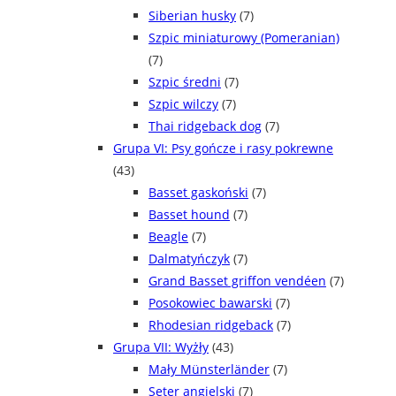
Siberian husky
(7)
Szpic miniaturowy (Pomeranian)
(7)
Szpic średni
(7)
Szpic wilczy
(7)
Thai ridgeback dog
(7)
Grupa VI: Psy gończe i rasy pokrewne
(43)
Basset gaskoński
(7)
Basset hound
(7)
Beagle
(7)
Dalmatyńczyk
(7)
Grand Basset griffon vendéen
(7)
Posokowiec bawarski
(7)
Rhodesian ridgeback
(7)
Grupa VII: Wyżły
(43)
Mały Münsterländer
(7)
Seter angielski
(7)