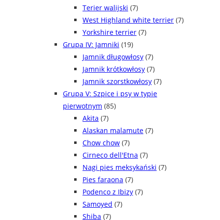
Terier walijski
(7)
West Highland white terrier
(7)
Yorkshire terrier
(7)
Grupa IV: Jamniki
(19)
Jamnik długowłosy
(7)
Jamnik krótkowłosy
(7)
Jamnik szorstkowłosy
(7)
Grupa V: Szpice i psy w typie
pierwotnym
(85)
Akita
(7)
Alaskan malamute
(7)
Chow chow
(7)
Cirneco dell'Etna
(7)
Nagi pies meksykański
(7)
Pies faraona
(7)
Podenco z Ibizy
(7)
Samoyed
(7)
Shiba
(7)