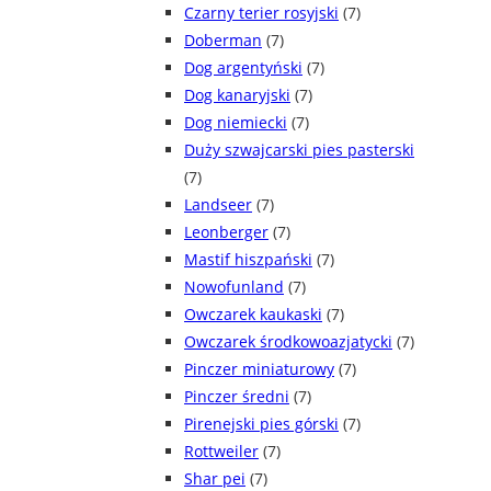
Czarny terier rosyjski
(7)
Doberman
(7)
Dog argentyński
(7)
Dog kanaryjski
(7)
Dog niemiecki
(7)
Duży szwajcarski pies pasterski
(7)
Landseer
(7)
Leonberger
(7)
Mastif hiszpański
(7)
Nowofunland
(7)
Owczarek kaukaski
(7)
Owczarek środkowoazjatycki
(7)
Pinczer miniaturowy
(7)
Pinczer średni
(7)
Pirenejski pies górski
(7)
Rottweiler
(7)
Shar pei
(7)