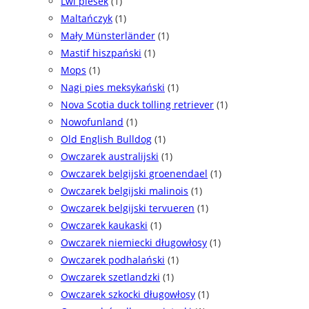
Lwi piesek
(1)
Maltańczyk
(1)
Mały Münsterländer
(1)
Mastif hiszpański
(1)
Mops
(1)
Nagi pies meksykański
(1)
Nova Scotia duck tolling retriever
(1)
Nowofunland
(1)
Old English Bulldog
(1)
Owczarek australijski
(1)
Owczarek belgijski groenendael
(1)
Owczarek belgijski malinois
(1)
Owczarek belgijski tervueren
(1)
Owczarek kaukaski
(1)
Owczarek niemiecki długowłosy
(1)
Owczarek podhalański
(1)
Owczarek szetlandzki
(1)
Owczarek szkocki długowłosy
(1)