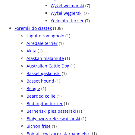
Wyżeł weimarski
(7)
Wyżeł węgierski
(7)
Yorkshire terrier
(7)
Foremki do ciastek
(138)
Lagotto romagnolo
(1)
Airedale terrier
(1)
Akita
(1)
Alaskan malamute
(1)
Australian Cattle Dog
(1)
Basset gaskoński
(1)
Basset hound
(1)
Beagle
(1)
Bearded collie
(1)
Bedlington terrier
(1)
Berneński pies pasterski
(1)
Biały owczarek szwajcarski
(1)
Bichon frise
(1)
Bobtail, owczarek staroangielski
(1)