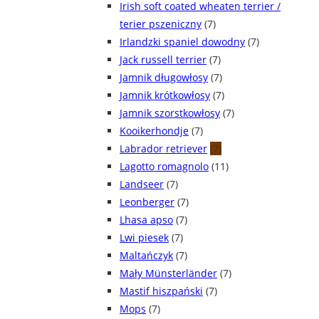
Irish soft coated wheaten terrier /
terier pszeniczny
(7)
Irlandzki spaniel dowodny
(7)
Jack russell terrier
(7)
Jamnik długowłosy
(7)
Jamnik krótkowłosy
(7)
Jamnik szorstkowłosy
(7)
Kooikerhondje
(7)
Labrador retriever
(7)
Lagotto romagnolo
(11)
Landseer
(7)
Leonberger
(7)
Lhasa apso
(7)
Lwi piesek
(7)
Maltańczyk
(7)
Mały Münsterländer
(7)
Mastif hiszpański
(7)
Mops
(7)