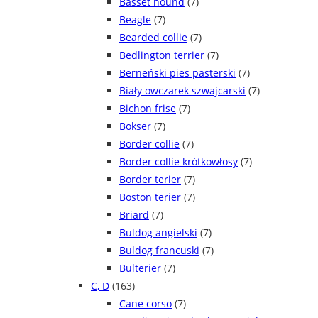
Basset hound
(7)
Beagle
(7)
Bearded collie
(7)
Bedlington terrier
(7)
Berneński pies pasterski
(7)
Biały owczarek szwajcarski
(7)
Bichon frise
(7)
Bokser
(7)
Border collie
(7)
Border collie krótkowłosy
(7)
Border terier
(7)
Boston terier
(7)
Briard
(7)
Buldog angielski
(7)
Buldog francuski
(7)
Bulterier
(7)
C, D
(163)
Cane corso
(7)