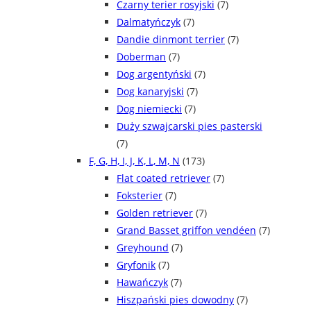
Czarny terier rosyjski
(7)
Dalmatyńczyk
(7)
Dandie dinmont terrier
(7)
Doberman
(7)
Dog argentyński
(7)
Dog kanaryjski
(7)
Dog niemiecki
(7)
Duży szwajcarski pies pasterski
(7)
F, G, H, I, J, K, L, M, N
(173)
Flat coated retriever
(7)
Foksterier
(7)
Golden retriever
(7)
Grand Basset griffon vendéen
(7)
Greyhound
(7)
Gryfonik
(7)
Hawańczyk
(7)
Hiszpański pies dowodny
(7)