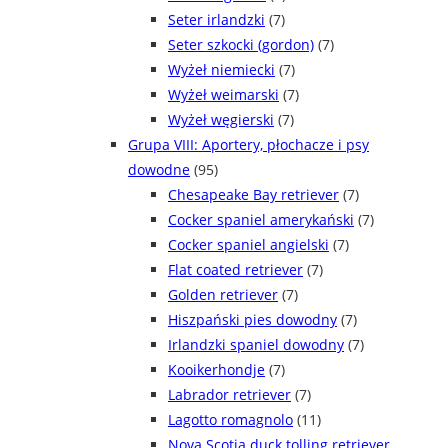
Seter irlandzki
(7)
Seter szkocki (gordon)
(7)
Wyżeł niemiecki
(7)
Wyżeł weimarski
(7)
Wyżeł węgierski
(7)
Grupa VIII: Aportery, płochacze i psy
dowodne
(95)
Chesapeake Bay retriever
(7)
Cocker spaniel amerykański
(7)
Cocker spaniel angielski
(7)
Flat coated retriever
(7)
Golden retriever
(7)
Hiszpański pies dowodny
(7)
Irlandzki spaniel dowodny
(7)
Kooikerhondje
(7)
Labrador retriever
(7)
Lagotto romagnolo
(11)
Nova Scotia duck tolling retriever