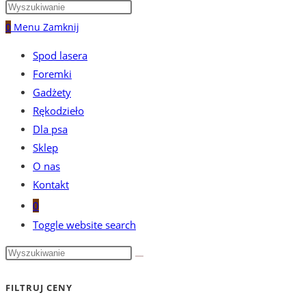
0
Menu
Zamknij
Spod lasera
Foremki
Gadżety
Rękodzieło
Dla psa
Sklep
O nas
Kontakt
0
Toggle website search
FILTRUJ CENY