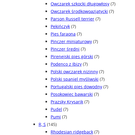
Owczarek szkocki długowłosy
(7)
Owczarek środkowoazjatycki
(7)
Parson Russell terrier
(7)
Pekińczyk
(7)
Pies faraona
(7)
Pinczer miniaturowy
(7)
Pinczer średni
(7)
Pirenejski pies górski
(7)
Podenco z Ibizy
(7)
Polski owczarek nizinny
(7)
Polski spaniel myśliwski
(7)
Portugalski pies dowodny
(7)
Posokowiec bawarski
(7)
Prazsky Krysarik
(7)
Pudel
(7)
Pumi
(7)
R, S
(145)
Rhodesian ridgeback
(7)