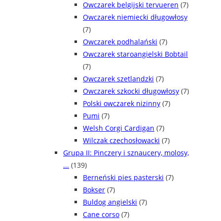
Owczarek belgijski tervueren
(7)
Owczarek niemiecki długowłosy
(7)
Owczarek podhalański
(7)
Owczarek staroangielski Bobtail
(7)
Owczarek szetlandzki
(7)
Owczarek szkocki długowłosy
(7)
Polski owczarek nizinny
(7)
Pumi
(7)
Welsh Corgi Cardigan
(7)
Wilczak czechosłowacki
(7)
Grupa II: Pinczery i sznaucery, molosy,
...
(139)
Berneński pies pasterski
(7)
Bokser
(7)
Buldog angielski
(7)
Cane corso
(7)