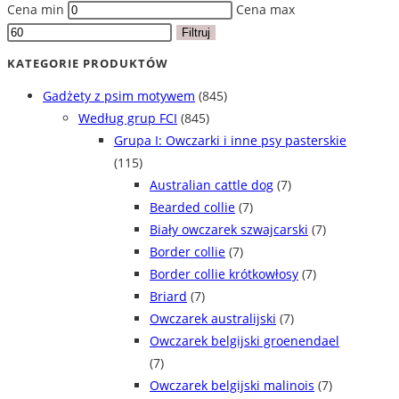
Cena min
Cena max
Filtruj
KATEGORIE PRODUKTÓW
Gadżety z psim motywem
(845)
Według grup FCI
(845)
Grupa I: Owczarki i inne psy pasterskie
(115)
Australian cattle dog
(7)
Bearded collie
(7)
Biały owczarek szwajcarski
(7)
Border collie
(7)
Border collie krótkowłosy
(7)
Briard
(7)
Owczarek australijski
(7)
Owczarek belgijski groenendael
(7)
Owczarek belgijski malinois
(7)