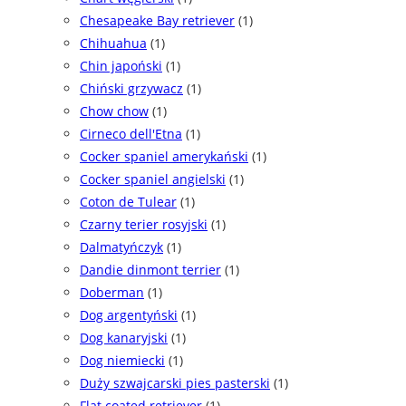
Chesapeake Bay retriever
(1)
Chihuahua
(1)
Chin japoński
(1)
Chiński grzywacz
(1)
Chow chow
(1)
Cirneco dell'Etna
(1)
Cocker spaniel amerykański
(1)
Cocker spaniel angielski
(1)
Coton de Tulear
(1)
Czarny terier rosyjski
(1)
Dalmatyńczyk
(1)
Dandie dinmont terrier
(1)
Doberman
(1)
Dog argentyński
(1)
Dog kanaryjski
(1)
Dog niemiecki
(1)
Duży szwajcarski pies pasterski
(1)
Flat coated retriever
(1)