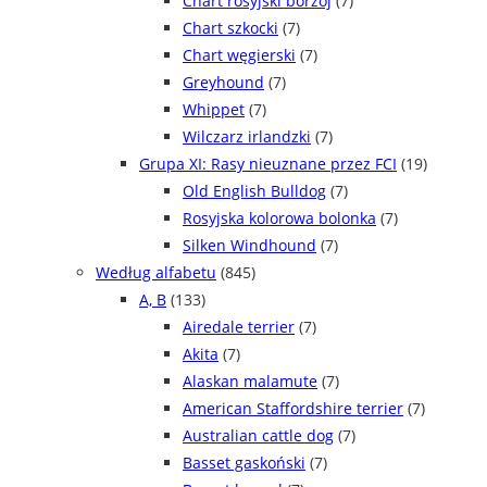
Chart rosyjski borzoj
(7)
Chart szkocki
(7)
Chart węgierski
(7)
Greyhound
(7)
Whippet
(7)
Wilczarz irlandzki
(7)
Grupa XI: Rasy nieuznane przez FCI
(19)
Old English Bulldog
(7)
Rosyjska kolorowa bolonka
(7)
Silken Windhound
(7)
Według alfabetu
(845)
A, B
(133)
Airedale terrier
(7)
Akita
(7)
Alaskan malamute
(7)
American Staffordshire terrier
(7)
Australian cattle dog
(7)
Basset gaskoński
(7)