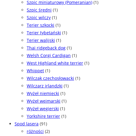
Szpic miniaturowy (Pomeranian)
(1)
Szpic średni
(1)
Szpic wilczy
(1)
Terier szkocki
(1)
Terier tybetański
(1)
Terier walijski
(1)
Thai ridgeback dog
(1)
Welsh Corgi Cardigan
(1)
West Highland white terrier
(1)
Whippet
(1)
Wilczak czechosłowacki
(1)
Wilczarz irlandzki
(1)
Wyżeł niemiecki
(1)
Wyżeł weimarski
(1)
Wyżeł węgierski
(1)
Yorkshire terrier
(1)
Spod lasera
(91)
różności
(2)