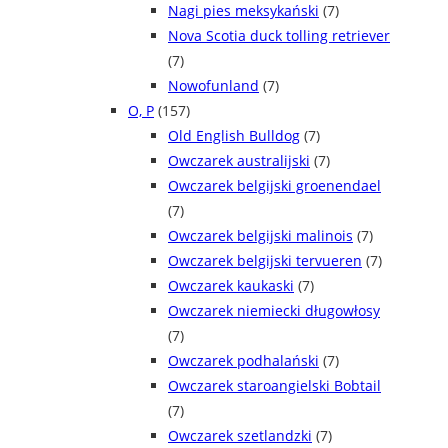
Nagi pies meksykański
(7)
Nova Scotia duck tolling retriever
(7)
Nowofunland
(7)
O, P
(157)
Old English Bulldog
(7)
Owczarek australijski
(7)
Owczarek belgijski groenendael
(7)
Owczarek belgijski malinois
(7)
Owczarek belgijski tervueren
(7)
Owczarek kaukaski
(7)
Owczarek niemiecki długowłosy
(7)
Owczarek podhalański
(7)
Owczarek staroangielski Bobtail
(7)
Owczarek szetlandzki
(7)