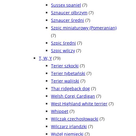
Sussex spaniel
(7)
Sznaucer olbrzym
(7)
Sznaucer średni
(7)
Szpic miniaturowy (Pomeranian)
(7)
Szpic średni
(7)
Szpic wilczy
(7)
T, W, Y
(79)
Terier szkocki
(7)
Terier tybetański
(7)
Terier walijski
(7)
Thai ridgeback dog
(7)
Welsh Corgi Cardigan
(7)
West Highland white terrier
(7)
Whippet
(7)
Wilczak czechosłowacki
(7)
Wilczarz irlandzki
(7)
Wyżeł niemiecki
(7)