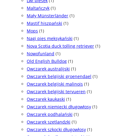
Lwi piesek
(1)
Maltańczyk
(1)
Mały Münsterländer
(1)
Mastif hiszpański
(1)
Mops
(1)
Nagi pies meksykański
(1)
Nova Scotia duck tolling retriever
(1)
Nowofunland
(1)
Old English Bulldog
(1)
Owczarek australijski
(1)
Owczarek belgijski groenendael
(1)
Owczarek belgijski malinois
(1)
Owczarek belgijski tervueren
(1)
Owczarek kaukaski
(1)
Owczarek niemiecki długowłosy
(1)
Owczarek podhalański
(1)
Owczarek szetlandzki
(1)
Owczarek szkocki długowłosy
(1)