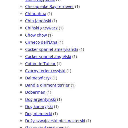
Chesapeake Bay retriever
(1)
Chihuahua
(1)
Chin japoński
(1)
Chiński grzywacz
(1)
Chow chow
(1)
Cirneco dell'Etna
(1)
Cocker spaniel amerykański
(1)
Cocker spaniel angielski
(1)
Coton de Tulear
(1)
Czarny terier rosyjski
(1)
Dalmatyńczyk
(1)
Dandie dinmont terrier
(1)
Doberman
(1)
Dog argentyński
(1)
Dog kanaryjski
(1)
Dog niemiecki
(1)
Duży szwajcarski pies pasterski
(1)
Flat coated retriever
(1)