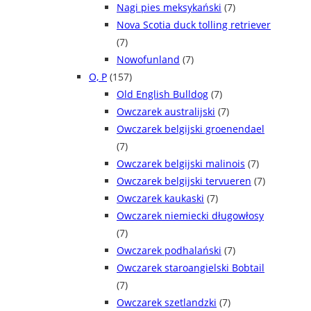
Nagi pies meksykański
(7)
Nova Scotia duck tolling retriever
(7)
Nowofunland
(7)
O, P
(157)
Old English Bulldog
(7)
Owczarek australijski
(7)
Owczarek belgijski groenendael
(7)
Owczarek belgijski malinois
(7)
Owczarek belgijski tervueren
(7)
Owczarek kaukaski
(7)
Owczarek niemiecki długowłosy
(7)
Owczarek podhalański
(7)
Owczarek staroangielski Bobtail
(7)
Owczarek szetlandzki
(7)