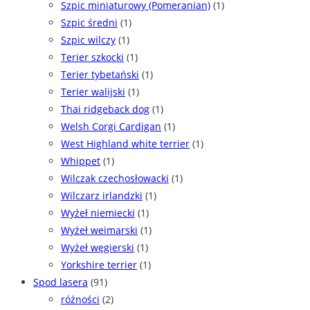
Szpic miniaturowy (Pomeranian)
(1)
Szpic średni
(1)
Szpic wilczy
(1)
Terier szkocki
(1)
Terier tybetański
(1)
Terier walijski
(1)
Thai ridgeback dog
(1)
Welsh Corgi Cardigan
(1)
West Highland white terrier
(1)
Whippet
(1)
Wilczak czechosłowacki
(1)
Wilczarz irlandzki
(1)
Wyżeł niemiecki
(1)
Wyżeł weimarski
(1)
Wyżeł węgierski
(1)
Yorkshire terrier
(1)
Spod lasera
(91)
różności
(2)