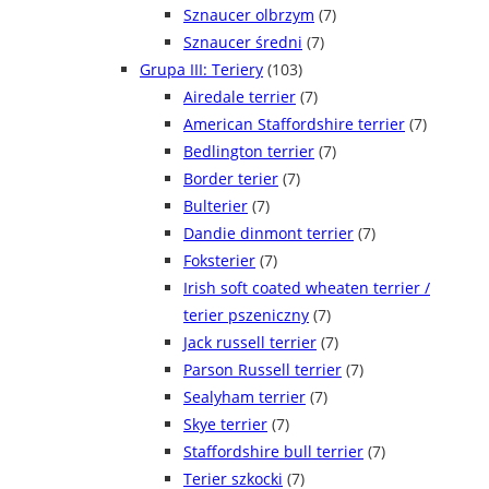
Sznaucer olbrzym
(7)
Sznaucer średni
(7)
Grupa III: Teriery
(103)
Airedale terrier
(7)
American Staffordshire terrier
(7)
Bedlington terrier
(7)
Border terier
(7)
Bulterier
(7)
Dandie dinmont terrier
(7)
Foksterier
(7)
Irish soft coated wheaten terrier /
terier pszeniczny
(7)
Jack russell terrier
(7)
Parson Russell terrier
(7)
Sealyham terrier
(7)
Skye terrier
(7)
Staffordshire bull terrier
(7)
Terier szkocki
(7)