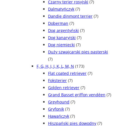
Czarny terier rosyjski
(7)
Dalmatyńczyk
(7)
Dandie dinmont terrier
(7)
Doberman
(7)
Dog argentyński
(7)
Dog kanaryjski
(7)
Dog niemiecki
(7)
Duży szwajcarski pies pasterski
(7)
F, G, H, I, J, K, L, M, N
(173)
Flat coated retriever
(7)
Foksterier
(7)
Golden retriever
(7)
Grand Basset griffon vendéen
(7)
Greyhound
(7)
Gryfonik
(7)
Hawańczyk
(7)
Hiszpański pies dowodny
(7)