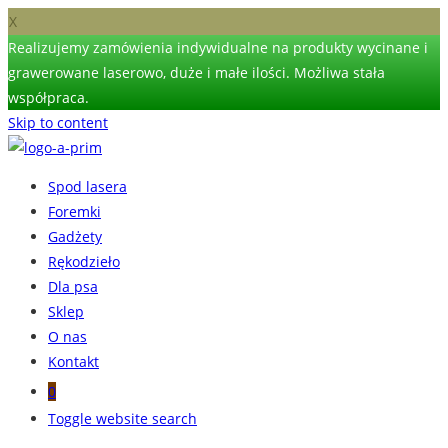
X
Realizujemy zamówienia indywidualne na produkty wycinane i
grawerowane laserowo, duże i małe ilości. Możliwa stała
współpraca.
Skip to content
Spod lasera
Foremki
Gadżety
Rękodzieło
Dla psa
Sklep
O nas
Kontakt
0
Toggle website search