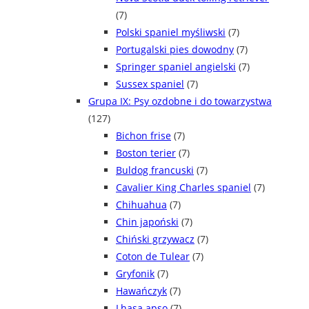
(7)
Polski spaniel myśliwski
(7)
Portugalski pies dowodny
(7)
Springer spaniel angielski
(7)
Sussex spaniel
(7)
Grupa IX: Psy ozdobne i do towarzystwa
(127)
Bichon frise
(7)
Boston terier
(7)
Buldog francuski
(7)
Cavalier King Charles spaniel
(7)
Chihuahua
(7)
Chin japoński
(7)
Chiński grzywacz
(7)
Coton de Tulear
(7)
Gryfonik
(7)
Hawańczyk
(7)
Lhasa apso
(7)