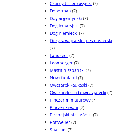
Czarny terier rosyjski
(7)
Doberman
(7)
Dog argentyński
(7)
Dog kanaryjski
(7)
Dog niemiecki
(7)
Duży szwajcarski pies pasterski
(7)
Landseer
(7)
Leonberger
(7)
Mastif hiszpański
(7)
Nowofunland
(7)
Owczarek kaukaski
(7)
Owczarek środkowoazjatycki
(7)
Pinczer miniaturowy
(7)
Pinczer średni
(7)
Pirenejski pies górski
(7)
Rottweiler
(7)
Shar pei
(7)