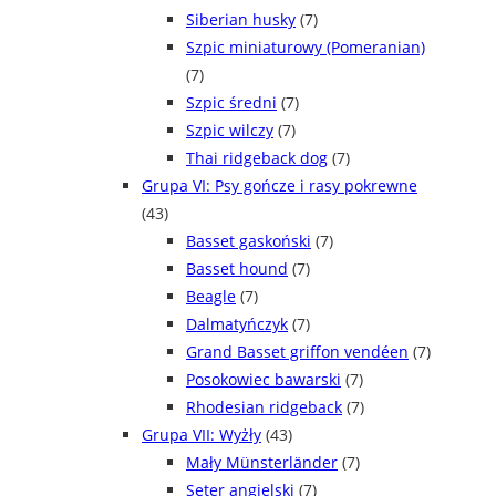
Siberian husky
(7)
Szpic miniaturowy (Pomeranian)
(7)
Szpic średni
(7)
Szpic wilczy
(7)
Thai ridgeback dog
(7)
Grupa VI: Psy gończe i rasy pokrewne
(43)
Basset gaskoński
(7)
Basset hound
(7)
Beagle
(7)
Dalmatyńczyk
(7)
Grand Basset griffon vendéen
(7)
Posokowiec bawarski
(7)
Rhodesian ridgeback
(7)
Grupa VII: Wyżły
(43)
Mały Münsterländer
(7)
Seter angielski
(7)