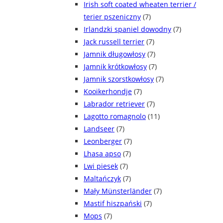
Irish soft coated wheaten terrier /
terier pszeniczny
(7)
Irlandzki spaniel dowodny
(7)
Jack russell terrier
(7)
Jamnik długowłosy
(7)
Jamnik krótkowłosy
(7)
Jamnik szorstkowłosy
(7)
Kooikerhondje
(7)
Labrador retriever
(7)
Lagotto romagnolo
(11)
Landseer
(7)
Leonberger
(7)
Lhasa apso
(7)
Lwi piesek
(7)
Maltańczyk
(7)
Mały Münsterländer
(7)
Mastif hiszpański
(7)
Mops
(7)