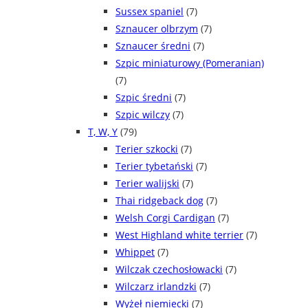
Sussex spaniel
(7)
Sznaucer olbrzym
(7)
Sznaucer średni
(7)
Szpic miniaturowy (Pomeranian)
(7)
Szpic średni
(7)
Szpic wilczy
(7)
T, W, Y
(79)
Terier szkocki
(7)
Terier tybetański
(7)
Terier walijski
(7)
Thai ridgeback dog
(7)
Welsh Corgi Cardigan
(7)
West Highland white terrier
(7)
Whippet
(7)
Wilczak czechosłowacki
(7)
Wilczarz irlandzki
(7)
Wyżeł niemiecki
(7)