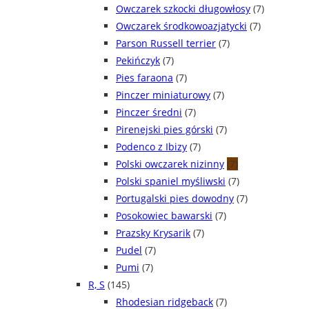
Owczarek szkocki długowłosy
(7)
Owczarek środkowoazjatycki
(7)
Parson Russell terrier
(7)
Pekińczyk
(7)
Pies faraona
(7)
Pinczer miniaturowy
(7)
Pinczer średni
(7)
Pirenejski pies górski
(7)
Podenco z Ibizy
(7)
Polski owczarek nizinny
(7)
Polski spaniel myśliwski
(7)
Portugalski pies dowodny
(7)
Posokowiec bawarski
(7)
Prazsky Krysarik
(7)
Pudel
(7)
Pumi
(7)
R, S
(145)
Rhodesian ridgeback
(7)