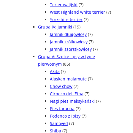
Terier walijski
(7)
West Highland white terrier
(7)
Yorkshire terrier
(7)
Grupa IV: Jamniki
(19)
Jamnik długowłosy
(7)
Jamnik krótkowłosy
(7)
Jamnik szorstkowłosy
(7)
Grupa V: Szpice i psy w typie
pierwotnym
(85)
Akita
(7)
Alaskan malamute
(7)
Chow chow
(7)
Cirneco dell'Etna
(7)
Nagi pies meksykański
(7)
Pies faraona
(7)
Podenco z Ibizy
(7)
Samoyed
(7)
Shiba
(7)