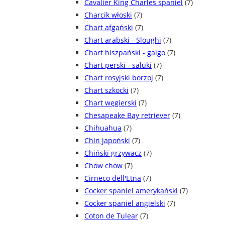
Cavalier King Charles spaniel
(7)
Charcik włoski
(7)
Chart afgański
(7)
Chart arabski - Sloughi
(7)
Chart hiszpański - galgo
(7)
Chart perski - saluki
(7)
Chart rosyjski borzoj
(7)
Chart szkocki
(7)
Chart węgierski
(7)
Chesapeake Bay retriever
(7)
Chihuahua
(7)
Chin japoński
(7)
Chiński grzywacz
(7)
Chow chow
(7)
Cirneco dell'Etna
(7)
Cocker spaniel amerykański
(7)
Cocker spaniel angielski
(7)
Coton de Tulear
(7)