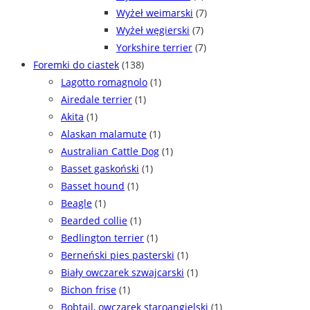
Wyżeł weimarski
(7)
Wyżeł węgierski
(7)
Yorkshire terrier
(7)
Foremki do ciastek
(138)
Lagotto romagnolo
(1)
Airedale terrier
(1)
Akita
(1)
Alaskan malamute
(1)
Australian Cattle Dog
(1)
Basset gaskoński
(1)
Basset hound
(1)
Beagle
(1)
Bearded collie
(1)
Bedlington terrier
(1)
Berneński pies pasterski
(1)
Biały owczarek szwajcarski
(1)
Bichon frise
(1)
Bobtail, owczarek staroangielski
(1)