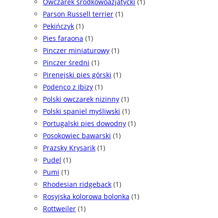
Owczarek środkowoazjatycki
(1)
Parson Russell terrier
(1)
Pekińczyk
(1)
Pies faraona
(1)
Pinczer miniaturowy
(1)
Pinczer średni
(1)
Pirenejski pies górski
(1)
Podenco z Ibizy
(1)
Polski owczarek nizinny
(1)
Polski spaniel myśliwski
(1)
Portugalski pies dowodny
(1)
Posokowiec bawarski
(1)
Prazsky Krysarik
(1)
Pudel
(1)
Pumi
(1)
Rhodesian ridgeback
(1)
Rosyjska kolorowa bolonka
(1)
Rottweiler
(1)