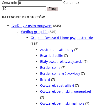
Cena min
Cena max
Filtruj
KATEGORIE PRODUKTÓW
Gadżety z psim motywem
(845)
Według grup FCI
(845)
Grupa I: Owczarki i inne psy pasterskie
(115)
Australian cattle dog
(7)
Bearded collie
(7)
Biały owczarek szwajcarski
(7)
Border collie
(7)
Border collie krótkowłosy
(7)
Briard
(7)
Owczarek australijski
(7)
Owczarek belgijski groenendael
(7)
Owczarek belgijski malinois
(7)