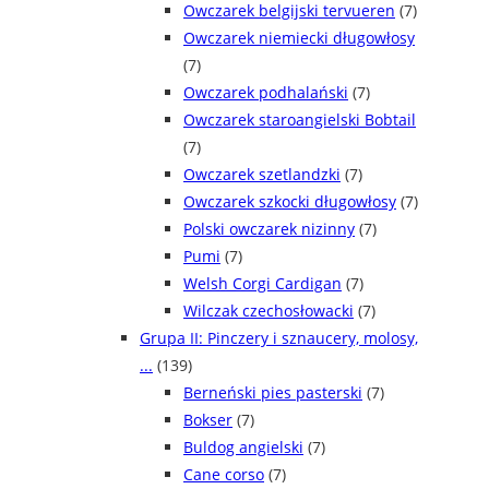
Owczarek belgijski tervueren
(7)
Owczarek niemiecki długowłosy
(7)
Owczarek podhalański
(7)
Owczarek staroangielski Bobtail
(7)
Owczarek szetlandzki
(7)
Owczarek szkocki długowłosy
(7)
Polski owczarek nizinny
(7)
Pumi
(7)
Welsh Corgi Cardigan
(7)
Wilczak czechosłowacki
(7)
Grupa II: Pinczery i sznaucery, molosy,
...
(139)
Berneński pies pasterski
(7)
Bokser
(7)
Buldog angielski
(7)
Cane corso
(7)