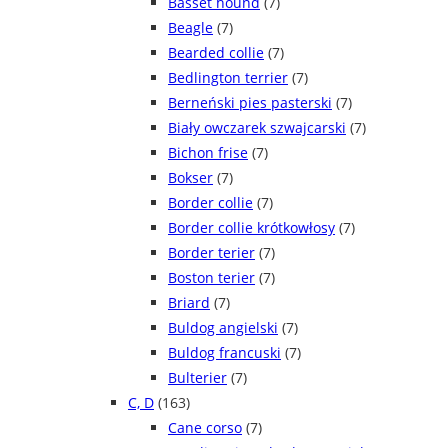
Basset hound
(7)
Beagle
(7)
Bearded collie
(7)
Bedlington terrier
(7)
Berneński pies pasterski
(7)
Biały owczarek szwajcarski
(7)
Bichon frise
(7)
Bokser
(7)
Border collie
(7)
Border collie krótkowłosy
(7)
Border terier
(7)
Boston terier
(7)
Briard
(7)
Buldog angielski
(7)
Buldog francuski
(7)
Bulterier
(7)
C, D
(163)
Cane corso
(7)