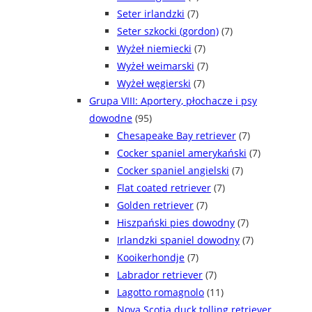
Seter irlandzki
(7)
Seter szkocki (gordon)
(7)
Wyżeł niemiecki
(7)
Wyżeł weimarski
(7)
Wyżeł węgierski
(7)
Grupa VIII: Aportery, płochacze i psy
dowodne
(95)
Chesapeake Bay retriever
(7)
Cocker spaniel amerykański
(7)
Cocker spaniel angielski
(7)
Flat coated retriever
(7)
Golden retriever
(7)
Hiszpański pies dowodny
(7)
Irlandzki spaniel dowodny
(7)
Kooikerhondje
(7)
Labrador retriever
(7)
Lagotto romagnolo
(11)
Nova Scotia duck tolling retriever