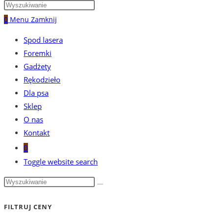
0
Menu
Zamknij
Spod lasera
Foremki
Gadżety
Rękodzieło
Dla psa
Sklep
O nas
Kontakt
0
Toggle website search
FILTRUJ CENY