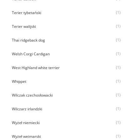
(1)
Terier tybetański
(1)
Terier walijski
(1)
Thai ridgeback dog
(1)
Welsh Corgi Cardigan
(1)
West Highland white terrier
(1)
Whippet
(1)
Wilczak czechosłowacki
(1)
Wilczarz irlandzki
(1)
Wyżeł niemiecki
(1)
Wyżeł weimarski