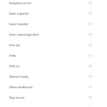
(1)
Sealyham terrier
(1)
Seter angielski
(1)
Seter irlandzki
(1)
Seter szkocki (gordon)
(1)
Shar pei
(1)
Shiba
(1)
Shih tzu
(1)
Siberian husky
(1)
Silken windhound
(1)
Skye terrier