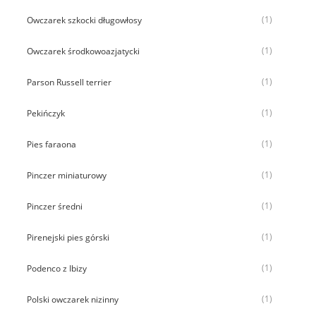
(1)
Owczarek szkocki długowłosy
(1)
Owczarek środkowoazjatycki
(1)
Parson Russell terrier
(1)
Pekińczyk
(1)
Pies faraona
(1)
Pinczer miniaturowy
(1)
Pinczer średni
(1)
Pirenejski pies górski
(1)
Podenco z Ibizy
(1)
Polski owczarek nizinny