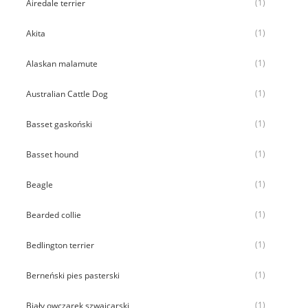
(1)
Airedale terrier
(1)
Akita
(1)
Alaskan malamute
(1)
Australian Cattle Dog
(1)
Basset gaskoński
(1)
Basset hound
(1)
Beagle
(1)
Bearded collie
(1)
Bedlington terrier
(1)
Berneński pies pasterski
(1)
Biały owczarek szwajcarski