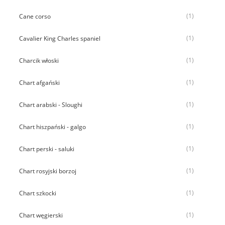
(1)
Cane corso
(1)
Cavalier King Charles spaniel
(1)
Charcik włoski
(1)
Chart afgański
(1)
Chart arabski - Sloughi
(1)
Chart hiszpański - galgo
(1)
Chart perski - saluki
(1)
Chart rosyjski borzoj
(1)
Chart szkocki
(1)
Chart węgierski