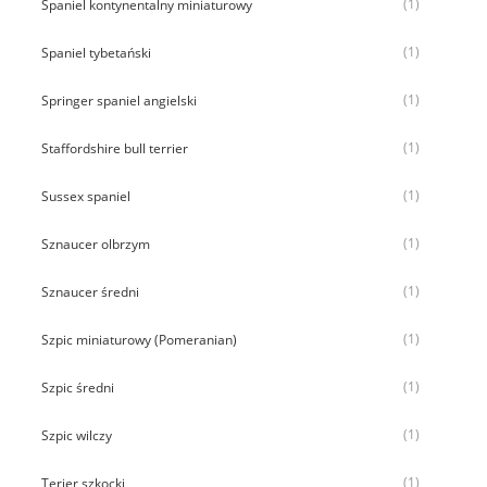
(1)
Spaniel kontynentalny miniaturowy
(1)
Spaniel tybetański
(1)
Springer spaniel angielski
(1)
Staffordshire bull terrier
(1)
Sussex spaniel
(1)
Sznaucer olbrzym
(1)
Sznaucer średni
(1)
Szpic miniaturowy (Pomeranian)
(1)
Szpic średni
(1)
Szpic wilczy
(1)
Terier szkocki