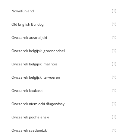
(1)
Nowofunland
(1)
Old English Bulldog
(1)
Owczarek australijski
(1)
Owczarek belgijski groenendael
(1)
Owczarek belgijski malinois
(1)
Owczarek belgijski tervueren
(1)
Owczarek kaukaski
(1)
Owczarek niemiecki długowłosy
(1)
Owczarek podhalański
(1)
Owczarek szetlandzki