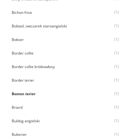
(1)
Bichon frise
(1)
Bobtail, owczarek staroangielski
(1)
Bokser
(1)
Border collie
(1)
Border collie krótkowłosy
(1)
Border terier
(1)
Boston terier
(1)
Briard
(1)
Buldog angielski
(1)
Bulterier