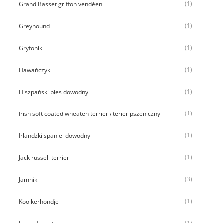
(1)
Grand Basset griffon vendéen
(1)
Greyhound
(1)
Gryfonik
(1)
Hawańczyk
(1)
Hiszpański pies dowodny
(1)
Irish soft coated wheaten terrier / terier pszeniczny
(1)
Irlandzki spaniel dowodny
(1)
Jack russell terrier
(3)
Jamniki
(1)
Kooikerhondje
(1)