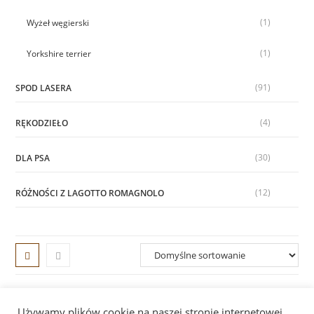
(1)
Wyżeł węgierski
(1)
Yorkshire terrier
(91)
SPOD LASERA
(4)
RĘKODZIEŁO
(30)
DLA PSA
(12)
RÓŻNOŚCI Z LAGOTTO ROMAGNOLO
Używamy plików cookie na naszej stronie internetowej,