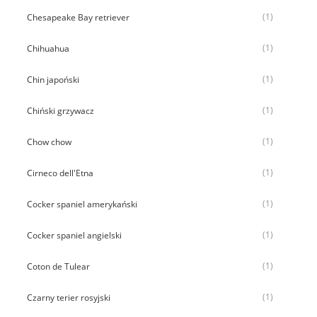
(1)
Chesapeake Bay retriever
(1)
Chihuahua
(1)
Chin japoński
(1)
Chiński grzywacz
(1)
Chow chow
(1)
Cirneco dell'Etna
(1)
Cocker spaniel amerykański
(1)
Cocker spaniel angielski
(1)
Coton de Tulear
(1)
Czarny terier rosyjski