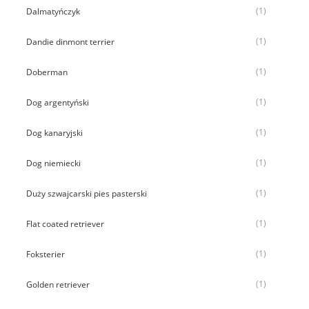
(1)
Dalmatyńczyk
(1)
Dandie dinmont terrier
(1)
Doberman
(1)
Dog argentyński
(1)
Dog kanaryjski
(1)
Dog niemiecki
(1)
Duży szwajcarski pies pasterski
(1)
Flat coated retriever
(1)
Foksterier
(1)
Golden retriever