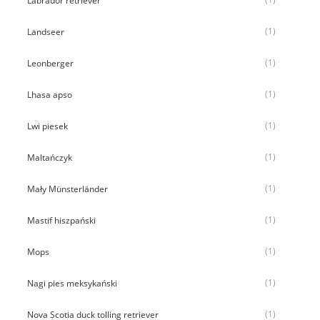
Labrador retriever
(1)
Landseer
(1)
Leonberger
(1)
Lhasa apso
(1)
Lwi piesek
(1)
Maltańczyk
(1)
Mały Münsterländer
(1)
Mastif hiszpański
(1)
Mops
(1)
Nagi pies meksykański
(1)
Nova Scotia duck tolling retriever