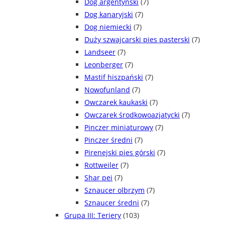
Dog argentyński
(7)
Dog kanaryjski
(7)
Dog niemiecki
(7)
Duży szwajcarski pies pasterski
(7)
Landseer
(7)
Leonberger
(7)
Mastif hiszpański
(7)
Nowofunland
(7)
Owczarek kaukaski
(7)
Owczarek środkowoazjatycki
(7)
Pinczer miniaturowy
(7)
Pinczer średni
(7)
Pirenejski pies górski
(7)
Rottweiler
(7)
Shar pei
(7)
Sznaucer olbrzym
(7)
Sznaucer średni
(7)
Grupa III: Teriery
(103)