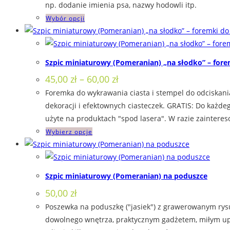
np. dodanie imienia psa, nazwy hodowli itp.
wybrać
Ten
Wybór opcji
na
produkt
stronie
ma
produktu
wiele
Szpic miniaturowy (Pomeranian) „na słodko” – fore
wariantów.
Zakres
45,00
zł
–
60,00
zł
Opcje
cen:
Foremka do wykrawania ciasta i stempel do odciskani
można
od
45,00 zł
dekoracji i efektownych ciasteczek. GRATIS: Do każd
wybrać
do
użyte na produktach "spod lasera". W razie zainteres
na
60,00 zł
Ten
Wybierz opcje
stronie
produkt
produktu
ma
wiele
Szpic miniaturowy (Pomeranian) na poduszce
wariantów.
50,00
zł
Opcje
Poszewka na poduszkę ("jasiek") z grawerowanym rys
można
dowolnego wnętrza, praktycznym gadżetem, miłym upom
wybrać