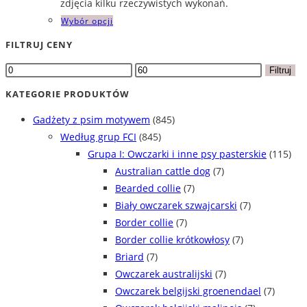
zdjęcia kilku rzeczywistych wykonań.
na
Ten
Wybór opcji
stronie
produkt
produktu
FILTRUJ CENY
ma
Cena
Cena
wiele
Filtruj
min
max
wariantów.
KATEGORIE PRODUKTÓW
Opcje
Gadżety z psim motywem
(845)
można
Według grup FCI
(845)
wybrać
Grupa I: Owczarki i inne psy pasterskie
(115)
na
Australian cattle dog
(7)
stronie
Bearded collie
(7)
produktu
Biały owczarek szwajcarski
(7)
Border collie
(7)
Border collie krótkowłosy
(7)
Briard
(7)
Owczarek australijski
(7)
Owczarek belgijski groenendael
(7)