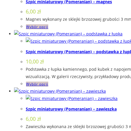
Szpic miniaturowy (Pomeranian) – magnes
wariantów.
6,00
zł
Opcje
Magnes wykonany ze sklejki brzozowej grubości 3 mm,
można
Ten
Wybór opcji
wybrać
produkt
na
ma
stronie
wiele
produktu
Szpic miniaturowy (Pomeranian) – podstawka z łup
wariantów.
10,00
zł
Opcje
Podstawka z łupka kamiennego, pod kubek z napojem. 
można
wizualizacją. W galerii rzeczywisty, przykładowy produ
wybrać
Ten
Wybór opcji
na
produkt
stronie
ma
produktu
wiele
Szpic miniaturowy (Pomeranian) – zawieszka
wariantów.
6,00
zł
Opcje
Zawieszka wykonana ze sklejki brzozowej grubości 3 
można