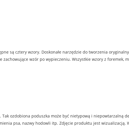
ępne są cztery wzory. Doskonałe narzędzie do tworzenia oryginaln
nie zachowujące wzór po wypieczeniu. Wszystkie wzory z foremek, 
. Tak ozdobiona poduszka może być nietypową i niepowtarzalną d
ia psa, nazwy hodowli itp. Zdjęcie produktu jest wizualizacją. W