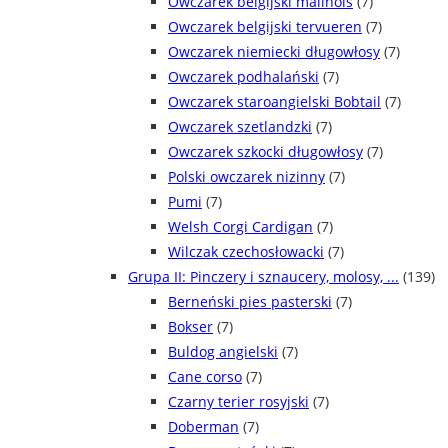
Owczarek belgijski malinois
(7)
Owczarek belgijski tervueren
(7)
Owczarek niemiecki długowłosy
(7)
Owczarek podhalański
(7)
Owczarek staroangielski Bobtail
(7)
Owczarek szetlandzki
(7)
Owczarek szkocki długowłosy
(7)
Polski owczarek nizinny
(7)
Pumi
(7)
Welsh Corgi Cardigan
(7)
Wilczak czechosłowacki
(7)
Grupa II: Pinczery i sznaucery, molosy, ...
(139)
Berneński pies pasterski
(7)
Bokser
(7)
Buldog angielski
(7)
Cane corso
(7)
Czarny terier rosyjski
(7)
Doberman
(7)