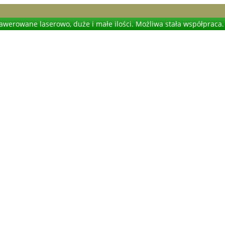
werowane laserowo, duże i małe ilości. Możliwa stała współpraca.