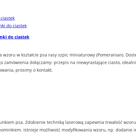
mki do ciastek
a wzoru w kształcie psa rasy szpic miniaturowy (Pomeranian). Dost
ego zamówienia dołączamy: przepis na niewyrastające ciasto, ideal
owania, prosimy o kontakt.
unkiem psa. Zdobienie techniką laserową zapewnia trwałość wzoru
inkiem. Istnieje możliwość modyfikowania wzoru, np. dodanie imien