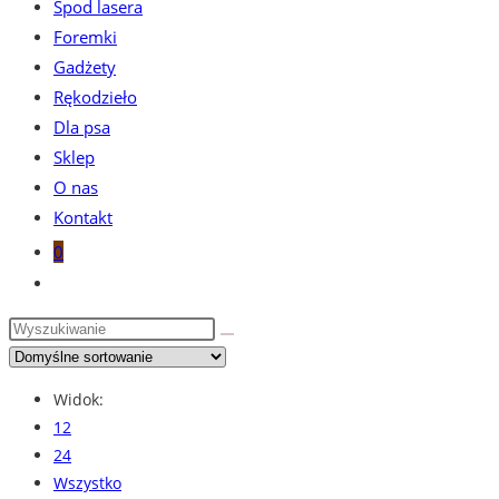
Spod lasera
Foremki
Gadżety
Rękodzieło
Dla psa
Sklep
O nas
Kontakt
0
Toggle
website
search
Widok:
12
24
Wszystko