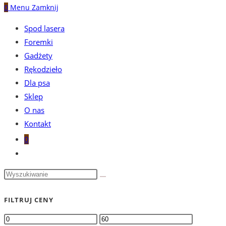
0
Menu
Zamknij
Spod lasera
Foremki
Gadżety
Rękodzieło
Dla psa
Sklep
O nas
Kontakt
0
Toggle
website
search
FILTRUJ CENY
Cena
Cena