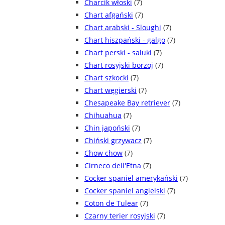
Charcik włoski
(7)
Chart afgański
(7)
Chart arabski - Sloughi
(7)
Chart hiszpański - galgo
(7)
Chart perski - saluki
(7)
Chart rosyjski borzoj
(7)
Chart szkocki
(7)
Chart węgierski
(7)
Chesapeake Bay retriever
(7)
Chihuahua
(7)
Chin japoński
(7)
Chiński grzywacz
(7)
Chow chow
(7)
Cirneco dell'Etna
(7)
Cocker spaniel amerykański
(7)
Cocker spaniel angielski
(7)
Coton de Tulear
(7)
Czarny terier rosyjski
(7)