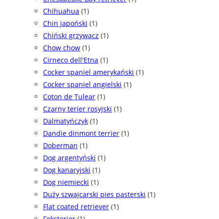
Chihuahua
(1)
Chin japoński
(1)
Chiński grzywacz
(1)
Chow chow
(1)
Cirneco dell'Etna
(1)
Cocker spaniel amerykański
(1)
Cocker spaniel angielski
(1)
Coton de Tulear
(1)
Czarny terier rosyjski
(1)
Dalmatyńczyk
(1)
Dandie dinmont terrier
(1)
Doberman
(1)
Dog argentyński
(1)
Dog kanaryjski
(1)
Dog niemiecki
(1)
Duży szwajcarski pies pasterski
(1)
Flat coated retriever
(1)
Foksterier
(1)