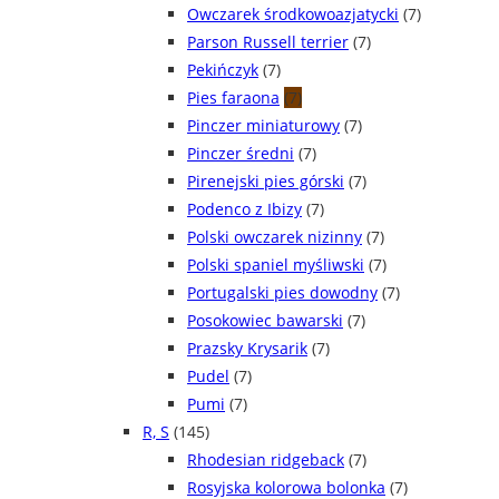
Owczarek środkowoazjatycki
(7)
Parson Russell terrier
(7)
Pekińczyk
(7)
Pies faraona
(7)
Pinczer miniaturowy
(7)
Pinczer średni
(7)
Pirenejski pies górski
(7)
Podenco z Ibizy
(7)
Polski owczarek nizinny
(7)
Polski spaniel myśliwski
(7)
Portugalski pies dowodny
(7)
Posokowiec bawarski
(7)
Prazsky Krysarik
(7)
Pudel
(7)
Pumi
(7)
R, S
(145)
Rhodesian ridgeback
(7)
Rosyjska kolorowa bolonka
(7)