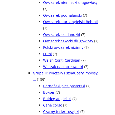
Owczarek niemiecki długowłosy
(7)
Owczarek podhalański
(7)
Owczarek staroangielski Bobtail
(7)
Owczarek szetlandzki
(7)
Owczarek szkocki długowłosy
(7)
Polski owczarek nizinny
(7)
Pumi
(7)
Welsh Corgi Cardigan
(7)
Wilczak czechosłowacki
(7)
Grupa II: Pinczery i sznaucery, molosy,
...
(139)
Berneński pies pasterski
(7)
Bokser
(7)
Buldog angielski
(7)
Cane corso
(7)
Czarny terier rosyjski
(7)