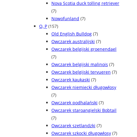
Nova Scotia duck tolling retriever
(7)
Nowofunland
(7)
O, P
(157)
Old English Bulldog
(7)
Owczarek australijski
(7)
Owczarek belgijski groenendael
(7)
Owczarek belgijski malinois
(7)
Owczarek belgijski tervueren
(7)
Owczarek kaukaski
(7)
Owczarek niemiecki długowłosy
(7)
Owczarek podhalański
(7)
Owczarek staroangielski Bobtail
(7)
Owczarek szetlandzki
(7)
Owczarek szkocki długowłosy
(7)