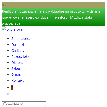
X
Realizujemy zamówienia indywidualne na produkty wycinane i
grawerowane laserowo, duże i małe ilości. Możliwa stała
współpraca.
Skip
to
Spod lasera
content
Foremki
Gadżety
Rękodzieło
Dla psa
Sklep
O nas
Kontakt
0
Toggle
website
search