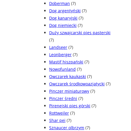
Doberman
(7)
Dog argentyński
(7)
Dog kanaryjski
(7)
Dog niemiecki
(7)
Duży szwajcarski pies pasterski
(7)
Landseer
(7)
Leonberger
(7)
Mastif hiszpański
(7)
Nowofunland
(7)
Owczarek kaukaski
(7)
Owczarek środkowoazjatycki
(7)
Pinczer miniaturowy
(7)
Pinczer średni
(7)
Pirenejski pies górski
(7)
Rottweiler
(7)
Shar pei
(7)
Sznaucer olbrzym
(7)