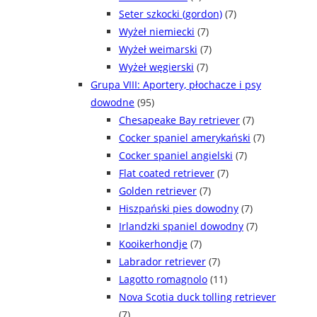
Seter szkocki (gordon)
(7)
Wyżeł niemiecki
(7)
Wyżeł weimarski
(7)
Wyżeł węgierski
(7)
Grupa VIII: Aportery, płochacze i psy
dowodne
(95)
Chesapeake Bay retriever
(7)
Cocker spaniel amerykański
(7)
Cocker spaniel angielski
(7)
Flat coated retriever
(7)
Golden retriever
(7)
Hiszpański pies dowodny
(7)
Irlandzki spaniel dowodny
(7)
Kooikerhondje
(7)
Labrador retriever
(7)
Lagotto romagnolo
(11)
Nova Scotia duck tolling retriever
(7)