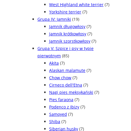
West Highland white terrier
(7)
Yorkshire terrier
(7)
Grupa IV: Jamniki
(19)
Jamnik długowłosy
(7)
Jamnik krótkowłosy
(7)
Jamnik szorstkowłosy
(7)
Grupa V: Szpice i psy w typie
pierwotnym
(85)
Akita
(7)
Alaskan malamute
(7)
Chow chow
(7)
Cirneco dell'Etna
(7)
Nagi pies meksykański
(7)
Pies faraona
(7)
Podenco z Ibizy
(7)
Samoyed
(7)
Shiba
(7)
Siberian husky
(7)