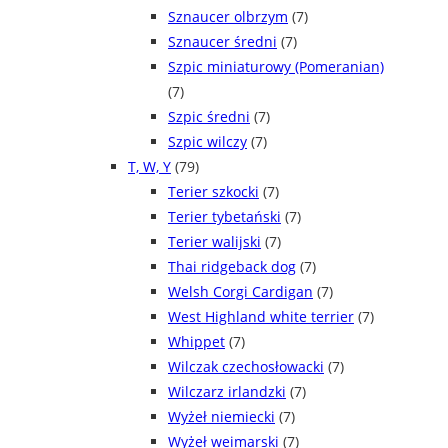
Sznaucer olbrzym
(7)
Sznaucer średni
(7)
Szpic miniaturowy (Pomeranian)
(7)
Szpic średni
(7)
Szpic wilczy
(7)
T, W, Y
(79)
Terier szkocki
(7)
Terier tybetański
(7)
Terier walijski
(7)
Thai ridgeback dog
(7)
Welsh Corgi Cardigan
(7)
West Highland white terrier
(7)
Whippet
(7)
Wilczak czechosłowacki
(7)
Wilczarz irlandzki
(7)
Wyżeł niemiecki
(7)
Wyżeł weimarski
(7)