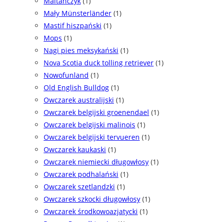
Maltańczyk
(1)
Mały Münsterländer
(1)
Mastif hiszpański
(1)
Mops
(1)
Nagi pies meksykański
(1)
Nova Scotia duck tolling retriever
(1)
Nowofunland
(1)
Old English Bulldog
(1)
Owczarek australijski
(1)
Owczarek belgijski groenendael
(1)
Owczarek belgijski malinois
(1)
Owczarek belgijski tervueren
(1)
Owczarek kaukaski
(1)
Owczarek niemiecki długowłosy
(1)
Owczarek podhalański
(1)
Owczarek szetlandzki
(1)
Owczarek szkocki długowłosy
(1)
Owczarek środkowoazjatycki
(1)