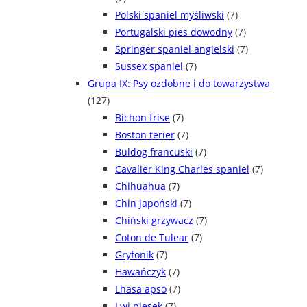
Polski spaniel myśliwski
(7)
Portugalski pies dowodny
(7)
Springer spaniel angielski
(7)
Sussex spaniel
(7)
Grupa IX: Psy ozdobne i do towarzystwa
(127)
Bichon frise
(7)
Boston terier
(7)
Buldog francuski
(7)
Cavalier King Charles spaniel
(7)
Chihuahua
(7)
Chin japoński
(7)
Chiński grzywacz
(7)
Coton de Tulear
(7)
Gryfonik
(7)
Hawańczyk
(7)
Lhasa apso
(7)
Lwi piesek
(7)