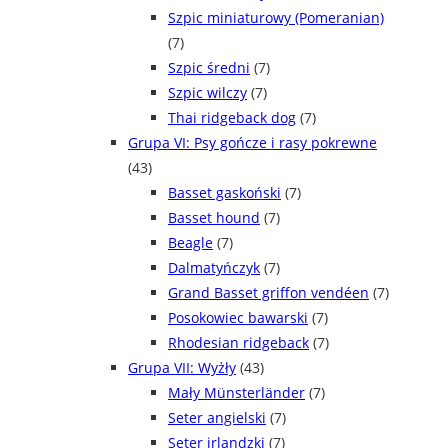
Szpic miniaturowy (Pomeranian)
(7)
Szpic średni
(7)
Szpic wilczy
(7)
Thai ridgeback dog
(7)
Grupa VI: Psy gończe i rasy pokrewne
(43)
Basset gaskoński
(7)
Basset hound
(7)
Beagle
(7)
Dalmatyńczyk
(7)
Grand Basset griffon vendéen
(7)
Posokowiec bawarski
(7)
Rhodesian ridgeback
(7)
Grupa VII: Wyżły
(43)
Mały Münsterländer
(7)
Seter angielski
(7)
Seter irlandzki
(7)