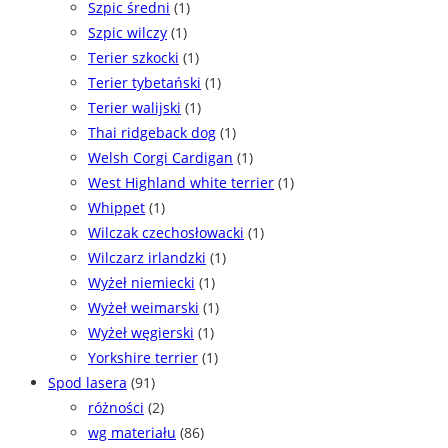
Szpic średni
(1)
Szpic wilczy
(1)
Terier szkocki
(1)
Terier tybetański
(1)
Terier walijski
(1)
Thai ridgeback dog
(1)
Welsh Corgi Cardigan
(1)
West Highland white terrier
(1)
Whippet
(1)
Wilczak czechosłowacki
(1)
Wilczarz irlandzki
(1)
Wyżeł niemiecki
(1)
Wyżeł weimarski
(1)
Wyżeł węgierski
(1)
Yorkshire terrier
(1)
Spod lasera
(91)
różności
(2)
wg materiału
(86)