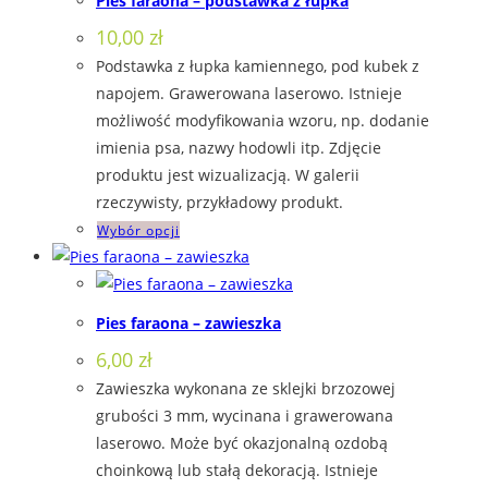
Pies faraona – podstawka z łupka
wariantów.
10,00
zł
Opcje
Podstawka z łupka kamiennego, pod kubek z
można
napojem. Grawerowana laserowo. Istnieje
wybrać
możliwość modyfikowania wzoru, np. dodanie
na
imienia psa, nazwy hodowli itp. Zdjęcie
stronie
produktu jest wizualizacją. W galerii
produktu
rzeczywisty, przykładowy produkt.
Ten
Wybór opcji
produkt
ma
wiele
Pies faraona – zawieszka
wariantów.
6,00
zł
Opcje
Zawieszka wykonana ze sklejki brzozowej
można
grubości 3 mm, wycinana i grawerowana
wybrać
laserowo. Może być okazjonalną ozdobą
na
choinkową lub stałą dekoracją. Istnieje
stronie