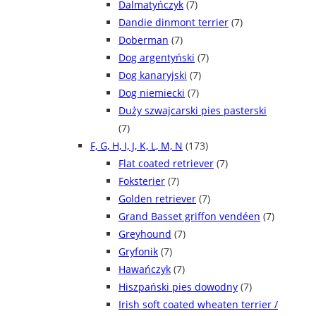
Dalmatyńczyk
(7)
Dandie dinmont terrier
(7)
Doberman
(7)
Dog argentyński
(7)
Dog kanaryjski
(7)
Dog niemiecki
(7)
Duży szwajcarski pies pasterski
(7)
F, G, H, I, J, K, L, M, N
(173)
Flat coated retriever
(7)
Foksterier
(7)
Golden retriever
(7)
Grand Basset griffon vendéen
(7)
Greyhound
(7)
Gryfonik
(7)
Hawańczyk
(7)
Hiszpański pies dowodny
(7)
Irish soft coated wheaten terrier /