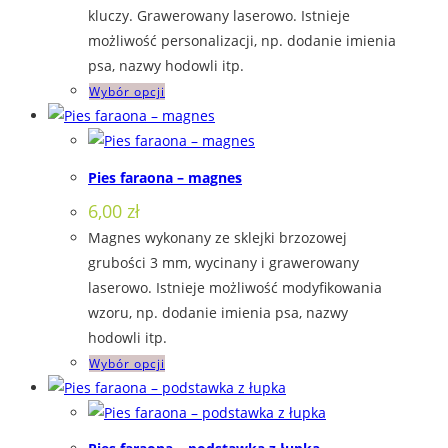
kluczy. Grawerowany laserowo. Istnieje
możliwość personalizacji, np. dodanie imienia
psa, nazwy hodowli itp.
Ten
Wybór opcji
produkt
ma
wiele
Pies faraona – magnes
wariantów.
6,00
zł
Opcje
Magnes wykonany ze sklejki brzozowej
można
grubości 3 mm, wycinany i grawerowany
wybrać
laserowo. Istnieje możliwość modyfikowania
na
wzoru, np. dodanie imienia psa, nazwy
stronie
hodowli itp.
produktu
Ten
Wybór opcji
produkt
ma
wiele