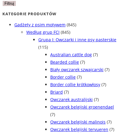
min
max
Filtruj
KATEGORIE PRODUKTÓW
Gadżety z psim motywem
(845)
Według grup FCI
(845)
Grupa I: Owczarki i inne psy pasterskie
(115)
Australian cattle dog
(7)
Bearded collie
(7)
Biały owczarek szwajcarski
(7)
Border collie
(7)
Border collie krótkowłosy
(7)
Briard
(7)
Owczarek australijski
(7)
Owczarek belgijski groenendael
(7)
Owczarek belgijski malinois
(7)
Owczarek belgijski tervueren
(7)