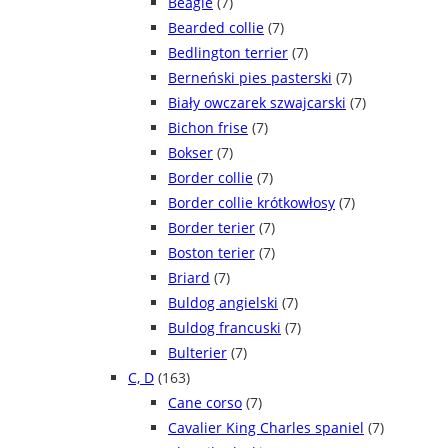
Beagle
(7)
Bearded collie
(7)
Bedlington terrier
(7)
Berneński pies pasterski
(7)
Biały owczarek szwajcarski
(7)
Bichon frise
(7)
Bokser
(7)
Border collie
(7)
Border collie krótkowłosy
(7)
Border terier
(7)
Boston terier
(7)
Briard
(7)
Buldog angielski
(7)
Buldog francuski
(7)
Bulterier
(7)
C, D
(163)
Cane corso
(7)
Cavalier King Charles spaniel
(7)