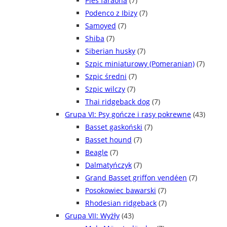
Pies faraona
(7)
Podenco z Ibizy
(7)
Samoyed
(7)
Shiba
(7)
Siberian husky
(7)
Szpic miniaturowy (Pomeranian)
(7)
Szpic średni
(7)
Szpic wilczy
(7)
Thai ridgeback dog
(7)
Grupa VI: Psy gończe i rasy pokrewne
(43)
Basset gaskoński
(7)
Basset hound
(7)
Beagle
(7)
Dalmatyńczyk
(7)
Grand Basset griffon vendéen
(7)
Posokowiec bawarski
(7)
Rhodesian ridgeback
(7)
Grupa VII: Wyżły
(43)