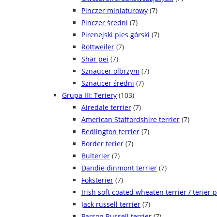
Pinczer miniaturowy
(7)
Pinczer średni
(7)
Pirenejski pies górski
(7)
Rottweiler
(7)
Shar pei
(7)
Sznaucer olbrzym
(7)
Sznaucer średni
(7)
Grupa III: Teriery
(103)
Airedale terrier
(7)
American Staffordshire terrier
(7)
Bedlington terrier
(7)
Border terier
(7)
Bulterier
(7)
Dandie dinmont terrier
(7)
Foksterier
(7)
Irish soft coated wheaten terrier / terier 
Jack russell terrier
(7)
Parson Russell terrier
(7)