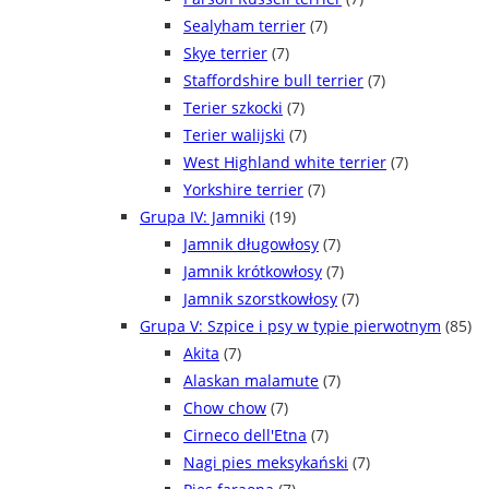
Sealyham terrier
(7)
Skye terrier
(7)
Staffordshire bull terrier
(7)
Terier szkocki
(7)
Terier walijski
(7)
West Highland white terrier
(7)
Yorkshire terrier
(7)
Grupa IV: Jamniki
(19)
Jamnik długowłosy
(7)
Jamnik krótkowłosy
(7)
Jamnik szorstkowłosy
(7)
Grupa V: Szpice i psy w typie pierwotnym
(85)
Akita
(7)
Alaskan malamute
(7)
Chow chow
(7)
Cirneco dell'Etna
(7)
Nagi pies meksykański
(7)