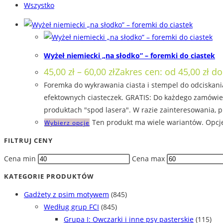
Wszystko
Wyżeł niemiecki „na słodko” – foremki do ciastek
45,00
zł
–
60,00
zł
Zakres cen: od 45,00 zł do
Foremka do wykrawania ciasta i stempel do odciskania
efektownych ciasteczek. GRATIS: Do każdego zamówien
produktach "spod lasera". W razie zainteresowania, p
Ten produkt ma wiele wariantów. Opcj
Wybierz opcje
FILTRUJ CENY
Cena min
Cena max
KATEGORIE PRODUKTÓW
Gadżety z psim motywem
(845)
Według grup FCI
(845)
Grupa I: Owczarki i inne psy pasterskie
(115)