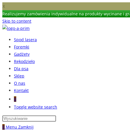
X
Realizujemy zamówienia indywidualne na produkty wycinane i gra
Skip to content
Spod lasera
Foremki
Gadżety
Rękodzieło
Dla psa
Sklep
O nas
Kontakt
0
Toggle website search
0
Menu
Zamknij