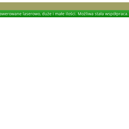
werowane laserowo, duże i małe ilości. Możliwa stała współpraca.