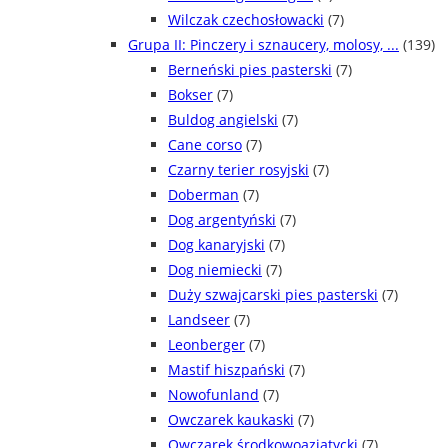
Wilczak czechosłowacki
(7)
Grupa II: Pinczery i sznaucery, molosy, ...
(139)
Berneński pies pasterski
(7)
Bokser
(7)
Buldog angielski
(7)
Cane corso
(7)
Czarny terier rosyjski
(7)
Doberman
(7)
Dog argentyński
(7)
Dog kanaryjski
(7)
Dog niemiecki
(7)
Duży szwajcarski pies pasterski
(7)
Landseer
(7)
Leonberger
(7)
Mastif hiszpański
(7)
Nowofunland
(7)
Owczarek kaukaski
(7)
Owczarek środkowoazjatycki
(7)