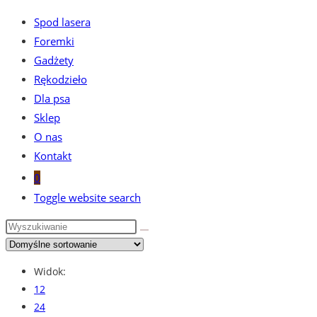
Spod lasera
Foremki
Gadżety
Rękodzieło
Dla psa
Sklep
O nas
Kontakt
0
Toggle website search
Widok:
12
24