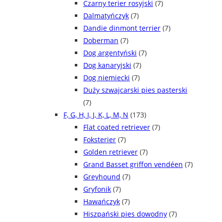
Czarny terier rosyjski
(7)
Dalmatyńczyk
(7)
Dandie dinmont terrier
(7)
Doberman
(7)
Dog argentyński
(7)
Dog kanaryjski
(7)
Dog niemiecki
(7)
Duży szwajcarski pies pasterski
(7)
F, G, H, I, J, K, L, M, N
(173)
Flat coated retriever
(7)
Foksterier
(7)
Golden retriever
(7)
Grand Basset griffon vendéen
(7)
Greyhound
(7)
Gryfonik
(7)
Hawańczyk
(7)
Hiszpański pies dowodny
(7)