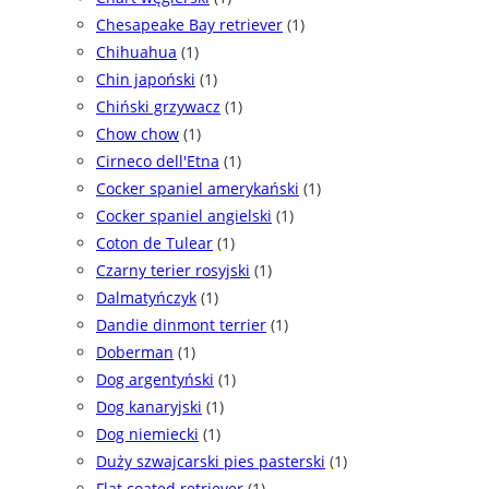
Chesapeake Bay retriever
(1)
Chihuahua
(1)
Chin japoński
(1)
Chiński grzywacz
(1)
Chow chow
(1)
Cirneco dell'Etna
(1)
Cocker spaniel amerykański
(1)
Cocker spaniel angielski
(1)
Coton de Tulear
(1)
Czarny terier rosyjski
(1)
Dalmatyńczyk
(1)
Dandie dinmont terrier
(1)
Doberman
(1)
Dog argentyński
(1)
Dog kanaryjski
(1)
Dog niemiecki
(1)
Duży szwajcarski pies pasterski
(1)
Flat coated retriever
(1)