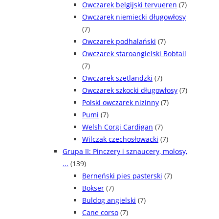
Owczarek belgijski tervueren
(7)
Owczarek niemiecki długowłosy
(7)
Owczarek podhalański
(7)
Owczarek staroangielski Bobtail
(7)
Owczarek szetlandzki
(7)
Owczarek szkocki długowłosy
(7)
Polski owczarek nizinny
(7)
Pumi
(7)
Welsh Corgi Cardigan
(7)
Wilczak czechosłowacki
(7)
Grupa II: Pinczery i sznaucery, molosy,
...
(139)
Berneński pies pasterski
(7)
Bokser
(7)
Buldog angielski
(7)
Cane corso
(7)