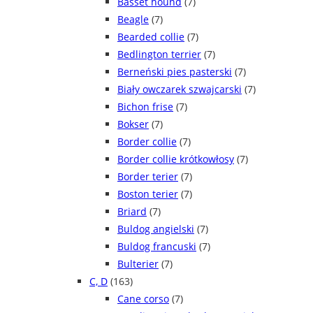
Basset hound
(7)
Beagle
(7)
Bearded collie
(7)
Bedlington terrier
(7)
Berneński pies pasterski
(7)
Biały owczarek szwajcarski
(7)
Bichon frise
(7)
Bokser
(7)
Border collie
(7)
Border collie krótkowłosy
(7)
Border terier
(7)
Boston terier
(7)
Briard
(7)
Buldog angielski
(7)
Buldog francuski
(7)
Bulterier
(7)
C, D
(163)
Cane corso
(7)