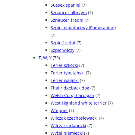
Sussex spaniel
(7)
Sznaucer olbrzym
(7)
Sznaucer średni
(7)
Szpic miniaturowy (Pomeranian)
(7)
Szpic średni
(7)
Szpic wilczy
(7)
T, W, Y
(79)
Terier szkocki
(7)
Terier tybetański
(7)
Terier walijski
(7)
Thai ridgeback dog
(7)
Welsh Corgi Cardigan
(7)
West Highland white terrier
(7)
Whippet
(7)
Wilczak czechosłowacki
(7)
Wilczarz irlandzki
(7)
Wyżeł niemiecki
(7)