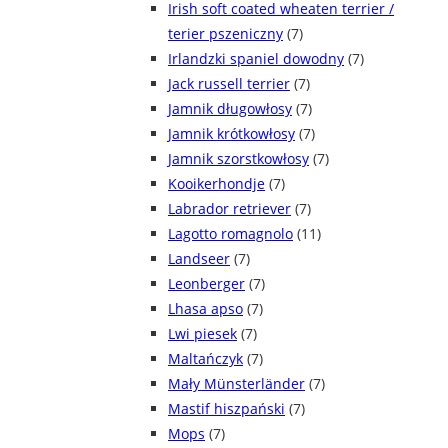
Irish soft coated wheaten terrier /
terier pszeniczny
(7)
Irlandzki spaniel dowodny
(7)
Jack russell terrier
(7)
Jamnik długowłosy
(7)
Jamnik krótkowłosy
(7)
Jamnik szorstkowłosy
(7)
Kooikerhondje
(7)
Labrador retriever
(7)
Lagotto romagnolo
(11)
Landseer
(7)
Leonberger
(7)
Lhasa apso
(7)
Lwi piesek
(7)
Maltańczyk
(7)
Mały Münsterländer
(7)
Mastif hiszpański
(7)
Mops
(7)