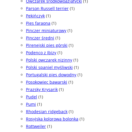
Owczarek środkowoazjatycki
(1)
Parson Russell terrier
(1)
Pekińczyk
(1)
Pies faraona
(1)
Pinczer miniaturowy
(1)
Pinczer średni
(1)
Pirenejski pies górski
(1)
Podenco z Ibizy
(1)
Polski owczarek nizinny
(1)
Polski spaniel myśliwski
(1)
Portugalski pies dowodny
(1)
Posokowiec bawarski
(1)
Prazsky Krysarik
(1)
Pudel
(1)
Pumi
(1)
Rhodesian ridgeback
(1)
Rosyjska kolorowa bolonka
(1)
Rottweiler
(1)