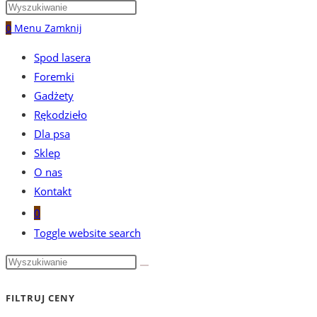
0
Menu
Zamknij
Spod lasera
Foremki
Gadżety
Rękodzieło
Dla psa
Sklep
O nas
Kontakt
0
Toggle website search
FILTRUJ CENY