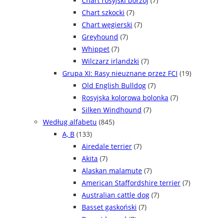
Chart rosyjski borzoj
(7)
Chart szkocki
(7)
Chart węgierski
(7)
Greyhound
(7)
Whippet
(7)
Wilczarz irlandzki
(7)
Grupa XI: Rasy nieuznane przez FCI
(19)
Old English Bulldog
(7)
Rosyjska kolorowa bolonka
(7)
Silken Windhound
(7)
Według alfabetu
(845)
A, B
(133)
Airedale terrier
(7)
Akita
(7)
Alaskan malamute
(7)
American Staffordshire terrier
(7)
Australian cattle dog
(7)
Basset gaskoński
(7)