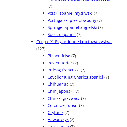
(7)
Polski spaniel myśliwski
(7)
Portugalski pies dowodny
(7)
Springer spaniel angielski
(7)
Sussex spaniel
(7)
Grupa IX: Psy ozdobne i do towarzystwa
(127)
Bichon frise
(7)
Boston terier
(7)
Buldog francuski
(7)
Cavalier King Charles spaniel
(7)
Chihuahua
(7)
Chin japoński
(7)
Chiński grzywacz
(7)
Coton de Tulear
(7)
Gryfonik
(7)
Hawańczyk
(7)
Lhasa apso
(7)