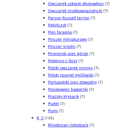
Owczarek szkocki długowłosy
(7)
Owczarek środkowoazjatycki
(7)
Parson Russell terrier
(7)
Pekińczyk
(7)
Pies faraona
(7)
Pinczer miniaturowy
(7)
Pinczer średni
(7)
Pirenejski pies górski
(7)
Podenco z Ibizy
(7)
Polski owczarek nizinny
(7)
Polski spaniel myśliwski
(7)
Portugalski pies dowodny
(7)
Posokowiec bawarski
(7)
Prazsky Krysarik
(7)
Pudel
(7)
Pumi
(7)
R, S
(145)
Rhodesian ridgeback
(7)