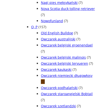
Nagi pies meksykański
(7)
Nova Scotia duck tolling retriever
(7)
Nowofunland
(7)
O, P
(157)
Old English Bulldog
(7)
Owczarek australijski
(7)
Owczarek belgijski groenendael
(7)
Owczarek belgijski malinois
(7)
Owczarek belgijski tervueren
(7)
Owczarek kaukaski
(7)
Owczarek niemiecki długowłosy
(7)
Owczarek podhalański
(7)
Owczarek staroangielski Bobtail
(7)
Owczarek szetlandzki
(7)