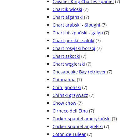
Cavalier King Charles spaniel
(7)
Charcik włoski
(7)
Chart afgański
(7)
Chart arabski - Sloughi
(7)
Chart hiszpański - galgo
(7)
Chart perski - saluki
(7)
Chart rosyjski borzoj
(7)
Chart szkocki
(7)
Chart węgierski
(7)
Chesapeake Bay retriever
(7)
Chihuahua
(7)
Chin japoński
(7)
Chiński grzywacz
(7)
Chow chow
(7)
Cirneco dell'Etna
(7)
Cocker spaniel amerykański
(7)
Cocker spaniel angielski
(7)
Coton de Tulear
(7)