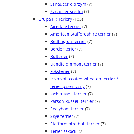
Sznaucer olbrzym
(7)
Sznaucer średni
(7)
Grupa III: Teriery
(103)
Airedale terrier
(7)
American Staffordshire terrier
(7)
Bedlington terrier
(7)
Border terier
(7)
Bulterier
(7)
Dandie dinmont terrier
(7)
Foksterier
(7)
Irish soft coated wheaten terrier /
terier pszeniczny
(7)
Jack russell terrier
(7)
Parson Russell terrier
(7)
Sealyham terrier
(7)
Skye terrier
(7)
Staffordshire bull terrier
(7)
Terier szkocki
(7)