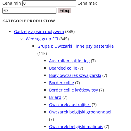
Cena min
Cena max
Filtruj
KATEGORIE PRODUKTÓW
Gadżety z psim motywem
(845)
Według grup FCI
(845)
Grupa I: Owczarki i inne psy pasterskie
(115)
Australian cattle dog
(7)
Bearded collie
(7)
Biały owczarek szwajcarski
(7)
Border collie
(7)
Border collie krótkowłosy
(7)
Briard
(7)
Owczarek australijski
(7)
Owczarek belgijski groenendael
(7)
Owczarek belgijski malinois
(7)