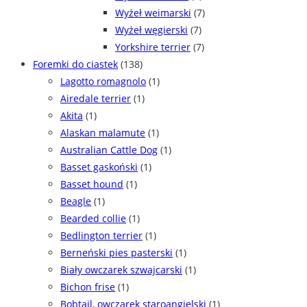
Wyżeł weimarski
(7)
Wyżeł węgierski
(7)
Yorkshire terrier
(7)
Foremki do ciastek
(138)
Lagotto romagnolo
(1)
Airedale terrier
(1)
Akita
(1)
Alaskan malamute
(1)
Australian Cattle Dog
(1)
Basset gaskoński
(1)
Basset hound
(1)
Beagle
(1)
Bearded collie
(1)
Bedlington terrier
(1)
Berneński pies pasterski
(1)
Biały owczarek szwajcarski
(1)
Bichon frise
(1)
Bobtail, owczarek staroangielski
(1)