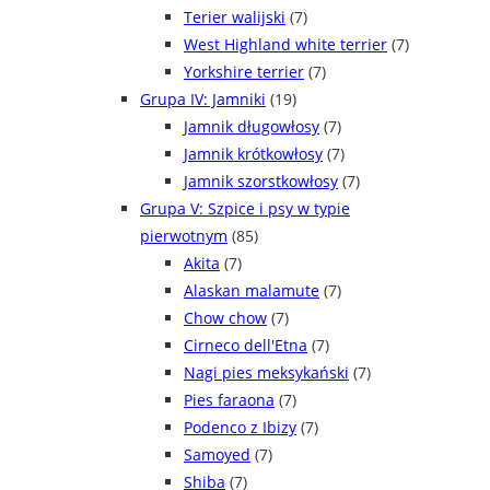
Terier walijski
(7)
West Highland white terrier
(7)
Yorkshire terrier
(7)
Grupa IV: Jamniki
(19)
Jamnik długowłosy
(7)
Jamnik krótkowłosy
(7)
Jamnik szorstkowłosy
(7)
Grupa V: Szpice i psy w typie
pierwotnym
(85)
Akita
(7)
Alaskan malamute
(7)
Chow chow
(7)
Cirneco dell'Etna
(7)
Nagi pies meksykański
(7)
Pies faraona
(7)
Podenco z Ibizy
(7)
Samoyed
(7)
Shiba
(7)