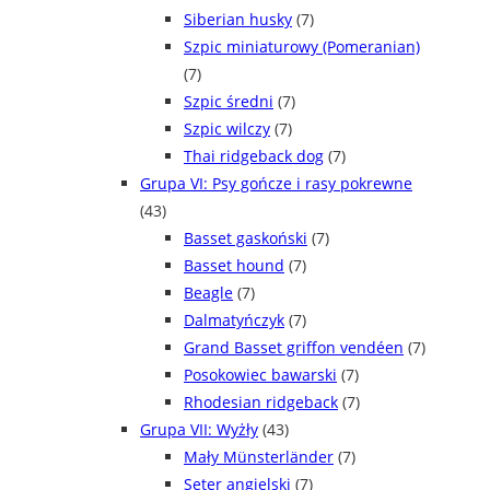
Siberian husky
(7)
Szpic miniaturowy (Pomeranian)
(7)
Szpic średni
(7)
Szpic wilczy
(7)
Thai ridgeback dog
(7)
Grupa VI: Psy gończe i rasy pokrewne
(43)
Basset gaskoński
(7)
Basset hound
(7)
Beagle
(7)
Dalmatyńczyk
(7)
Grand Basset griffon vendéen
(7)
Posokowiec bawarski
(7)
Rhodesian ridgeback
(7)
Grupa VII: Wyżły
(43)
Mały Münsterländer
(7)
Seter angielski
(7)