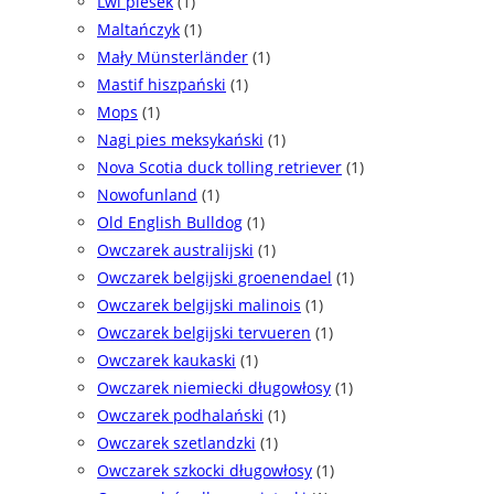
Lwi piesek
(1)
Maltańczyk
(1)
Mały Münsterländer
(1)
Mastif hiszpański
(1)
Mops
(1)
Nagi pies meksykański
(1)
Nova Scotia duck tolling retriever
(1)
Nowofunland
(1)
Old English Bulldog
(1)
Owczarek australijski
(1)
Owczarek belgijski groenendael
(1)
Owczarek belgijski malinois
(1)
Owczarek belgijski tervueren
(1)
Owczarek kaukaski
(1)
Owczarek niemiecki długowłosy
(1)
Owczarek podhalański
(1)
Owczarek szetlandzki
(1)
Owczarek szkocki długowłosy
(1)