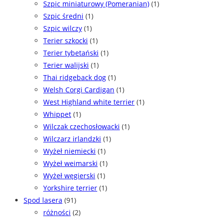
Szpic miniaturowy (Pomeranian)
(1)
Szpic średni
(1)
Szpic wilczy
(1)
Terier szkocki
(1)
Terier tybetański
(1)
Terier walijski
(1)
Thai ridgeback dog
(1)
Welsh Corgi Cardigan
(1)
West Highland white terrier
(1)
Whippet
(1)
Wilczak czechosłowacki
(1)
Wilczarz irlandzki
(1)
Wyżeł niemiecki
(1)
Wyżeł weimarski
(1)
Wyżeł węgierski
(1)
Yorkshire terrier
(1)
Spod lasera
(91)
różności
(2)