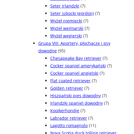
Seter irlandzki
(7)
Seter szkocki (gordon)
(7)
Wyżeł niemiecki
(7)
Wyżeł weimarski
(7)
Wyżeł węgierski
(7)
Grupa VIII: Aportery, płochacze i psy
dowodne
(95)
Chesapeake Bay retriever
(7)
Cocker spaniel amerykański
(7)
Cocker spaniel angielski
(7)
Flat coated retriever
(7)
Golden retriever
(7)
Hiszpański pies dowodny
(7)
Irlandzki spaniel dowodny
(7)
Kooikerhondje
(7)
Labrador retriever
(7)
Lagotto romagnolo
(11)
Nova Scotia duck tolling retriever