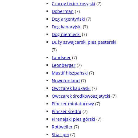
Czarny terier rosyjski
(7)
Doberman
(7)
Dog argentyński
(7)
Dog kanaryjski
(7)
Dog niemiecki
(7)
Duży szwajcarski pies pasterski
(7)
Landseer
(7)
Leonberger
(7)
Mastif hiszpański
(7)
Nowofunland
(7)
Owczarek kaukaski
(7)
Owczarek środkowoazjatycki
(7)
Pinczer miniaturowy
(7)
Pinczer średni
(7)
Pirenejski pies górski
(7)
Rottweiler
(7)
Shar pei
(7)