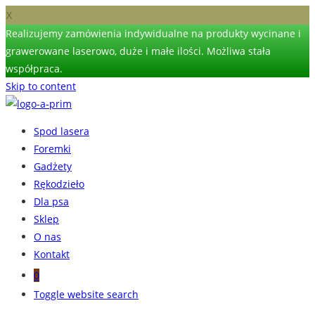
X
Realizujemy zamówienia indywidualne na produkty wycinane i
grawerowane laserowo, duże i małe ilości. Możliwa stała
współpraca.
Skip to content
Spod lasera
Foremki
Gadżety
Rękodzieło
Dla psa
Sklep
O nas
Kontakt
0
Toggle website search