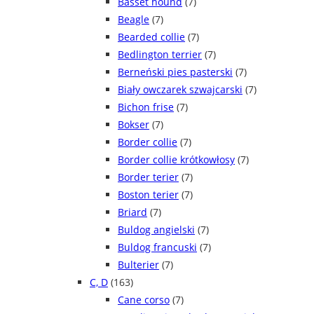
Basset hound
(7)
Beagle
(7)
Bearded collie
(7)
Bedlington terrier
(7)
Berneński pies pasterski
(7)
Biały owczarek szwajcarski
(7)
Bichon frise
(7)
Bokser
(7)
Border collie
(7)
Border collie krótkowłosy
(7)
Border terier
(7)
Boston terier
(7)
Briard
(7)
Buldog angielski
(7)
Buldog francuski
(7)
Bulterier
(7)
C, D
(163)
Cane corso
(7)