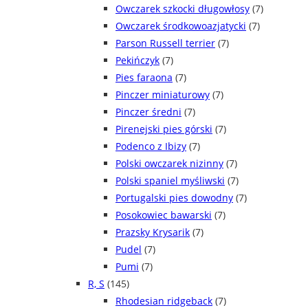
Owczarek szkocki długowłosy
(7)
Owczarek środkowoazjatycki
(7)
Parson Russell terrier
(7)
Pekińczyk
(7)
Pies faraona
(7)
Pinczer miniaturowy
(7)
Pinczer średni
(7)
Pirenejski pies górski
(7)
Podenco z Ibizy
(7)
Polski owczarek nizinny
(7)
Polski spaniel myśliwski
(7)
Portugalski pies dowodny
(7)
Posokowiec bawarski
(7)
Prazsky Krysarik
(7)
Pudel
(7)
Pumi
(7)
R, S
(145)
Rhodesian ridgeback
(7)