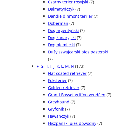
Czarny terier rosyjski
(7)
Dalmatyńczyk
(7)
Dandie dinmont terrier
(7)
Doberman
(7)
Dog argentyński
(7)
Dog kanaryjski
(7)
Dog niemiecki
(7)
Duży szwajcarski pies pasterski
(7)
F, G, H, I, J, K, L, M, N
(173)
Flat coated retriever
(7)
Foksterier
(7)
Golden retriever
(7)
Grand Basset griffon vendéen
(7)
Greyhound
(7)
Gryfonik
(7)
Hawańczyk
(7)
Hiszpański pies dowodny
(7)