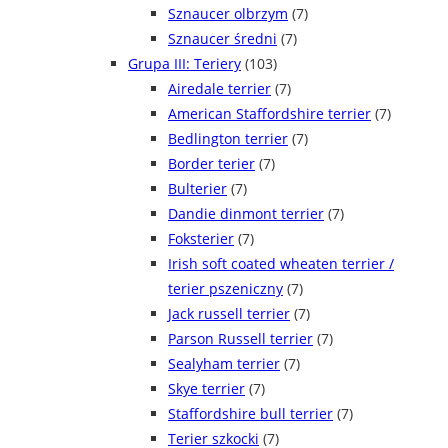
Sznaucer olbrzym
(7)
Sznaucer średni
(7)
Grupa III: Teriery
(103)
Airedale terrier
(7)
American Staffordshire terrier
(7)
Bedlington terrier
(7)
Border terier
(7)
Bulterier
(7)
Dandie dinmont terrier
(7)
Foksterier
(7)
Irish soft coated wheaten terrier /
terier pszeniczny
(7)
Jack russell terrier
(7)
Parson Russell terrier
(7)
Sealyham terrier
(7)
Skye terrier
(7)
Staffordshire bull terrier
(7)
Terier szkocki
(7)