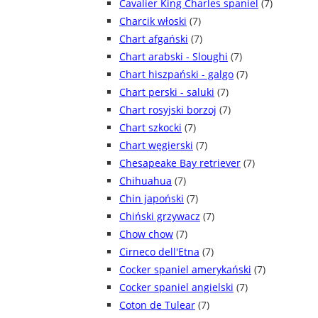
Cavalier King Charles spaniel
(7)
Charcik włoski
(7)
Chart afgański
(7)
Chart arabski - Sloughi
(7)
Chart hiszpański - galgo
(7)
Chart perski - saluki
(7)
Chart rosyjski borzoj
(7)
Chart szkocki
(7)
Chart węgierski
(7)
Chesapeake Bay retriever
(7)
Chihuahua
(7)
Chin japoński
(7)
Chiński grzywacz
(7)
Chow chow
(7)
Cirneco dell'Etna
(7)
Cocker spaniel amerykański
(7)
Cocker spaniel angielski
(7)
Coton de Tulear
(7)