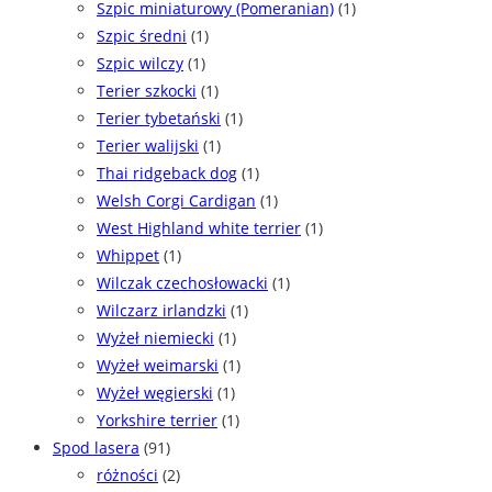
Szpic miniaturowy (Pomeranian)
(1)
Szpic średni
(1)
Szpic wilczy
(1)
Terier szkocki
(1)
Terier tybetański
(1)
Terier walijski
(1)
Thai ridgeback dog
(1)
Welsh Corgi Cardigan
(1)
West Highland white terrier
(1)
Whippet
(1)
Wilczak czechosłowacki
(1)
Wilczarz irlandzki
(1)
Wyżeł niemiecki
(1)
Wyżeł weimarski
(1)
Wyżeł węgierski
(1)
Yorkshire terrier
(1)
Spod lasera
(91)
różności
(2)