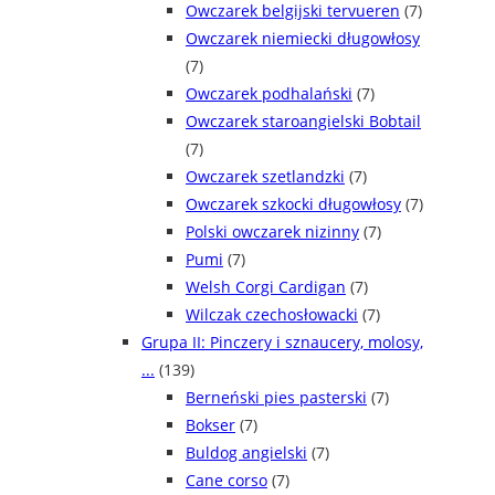
Owczarek belgijski tervueren
(7)
Owczarek niemiecki długowłosy
(7)
Owczarek podhalański
(7)
Owczarek staroangielski Bobtail
(7)
Owczarek szetlandzki
(7)
Owczarek szkocki długowłosy
(7)
Polski owczarek nizinny
(7)
Pumi
(7)
Welsh Corgi Cardigan
(7)
Wilczak czechosłowacki
(7)
Grupa II: Pinczery i sznaucery, molosy,
...
(139)
Berneński pies pasterski
(7)
Bokser
(7)
Buldog angielski
(7)
Cane corso
(7)