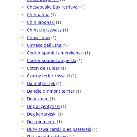
Chesapeake Bay retriever
(1)
Chihuahua
(1)
Chin japoński
(1)
Chiński grzywacz
(1)
Chow chow
(1)
Cirneco dell'Etna
(1)
Cocker spaniel amerykański
(1)
Cocker spaniel angielski
(1)
Coton de Tulear
(1)
Czarny terier rosyjski
(1)
Dalmatyńczyk
(1)
Dandie dinmont terrier
(1)
Doberman
(1)
Dog argentyński
(1)
Dog kanaryjski
(1)
Dog niemiecki
(1)
Duży szwajcarski pies pasterski
(1)
Flat coated retriever
(1)