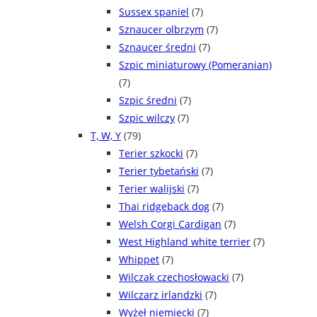
Sussex spaniel
(7)
Sznaucer olbrzym
(7)
Sznaucer średni
(7)
Szpic miniaturowy (Pomeranian)
(7)
Szpic średni
(7)
Szpic wilczy
(7)
T, W, Y
(79)
Terier szkocki
(7)
Terier tybetański
(7)
Terier walijski
(7)
Thai ridgeback dog
(7)
Welsh Corgi Cardigan
(7)
West Highland white terrier
(7)
Whippet
(7)
Wilczak czechosłowacki
(7)
Wilczarz irlandzki
(7)
Wyżeł niemiecki
(7)