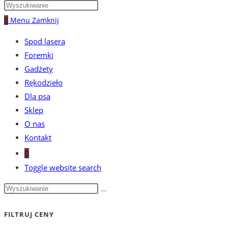
0
Menu
Zamknij
Spod lasera
Foremki
Gadżety
Rękodzieło
Dla psa
Sklep
O nas
Kontakt
0
Toggle website search
FILTRUJ CENY