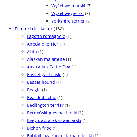
Wyżeł weimarski
(7)
Wyżeł węgierski
(7)
Yorkshire terrier
(7)
Foremki do ciastek
(138)
Lagotto romagnolo
(1)
Airedale terrier
(1)
Akita
(1)
Alaskan malamute
(1)
Australian Cattle Dog
(1)
Basset gaskoński
(1)
Basset hound
(1)
Beagle
(1)
Bearded collie
(1)
Bedlington terrier
(1)
Berneński pies pasterski
(1)
Biały owczarek szwajcarski
(1)
Bichon frise
(1)
Bobtail, owczarek staroangielski
(1)