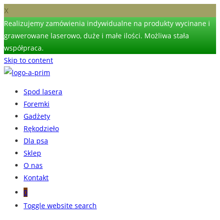
X
Realizujemy zamówienia indywidualne na produkty wycinane i
grawerowane laserowo, duże i małe ilości. Możliwa stała
współpraca.
Skip to content
Spod lasera
Foremki
Gadżety
Rękodzieło
Dla psa
Sklep
O nas
Kontakt
0
Toggle website search