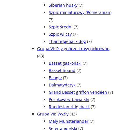
Siberian husky
(7)
Szpic miniaturowy (Pomeranian)
(7)
Szpic średni
(7)
Szpic wilczy
(7)
Thai ridgeback dog
(7)
Grupa VI: Psy gończe i rasy pokrewne
(43)
Basset gaskoński
(7)
Basset hound
(7)
Beagle
(7)
Dalmatyńczyk
(7)
Grand Basset griffon vendéen
(7)
Posokowiec bawarski
(7)
Rhodesian ridgeback
(7)
Grupa VII: Wyżły
(43)
Mały Münsterländer
(7)
Seter angielski
(7)