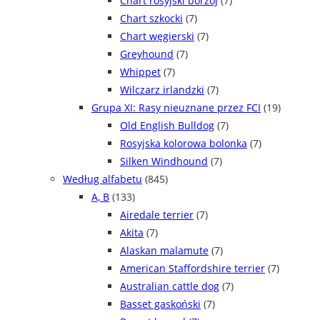
Chart rosyjski borzoj
(7)
Chart szkocki
(7)
Chart węgierski
(7)
Greyhound
(7)
Whippet
(7)
Wilczarz irlandzki
(7)
Grupa XI: Rasy nieuznane przez FCI
(19)
Old English Bulldog
(7)
Rosyjska kolorowa bolonka
(7)
Silken Windhound
(7)
Według alfabetu
(845)
A, B
(133)
Airedale terrier
(7)
Akita
(7)
Alaskan malamute
(7)
American Staffordshire terrier
(7)
Australian cattle dog
(7)
Basset gaskoński
(7)