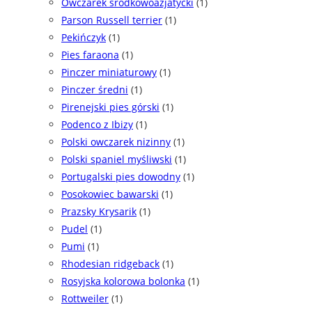
Owczarek środkowoazjatycki
(1)
Parson Russell terrier
(1)
Pekińczyk
(1)
Pies faraona
(1)
Pinczer miniaturowy
(1)
Pinczer średni
(1)
Pirenejski pies górski
(1)
Podenco z Ibizy
(1)
Polski owczarek nizinny
(1)
Polski spaniel myśliwski
(1)
Portugalski pies dowodny
(1)
Posokowiec bawarski
(1)
Prazsky Krysarik
(1)
Pudel
(1)
Pumi
(1)
Rhodesian ridgeback
(1)
Rosyjska kolorowa bolonka
(1)
Rottweiler
(1)