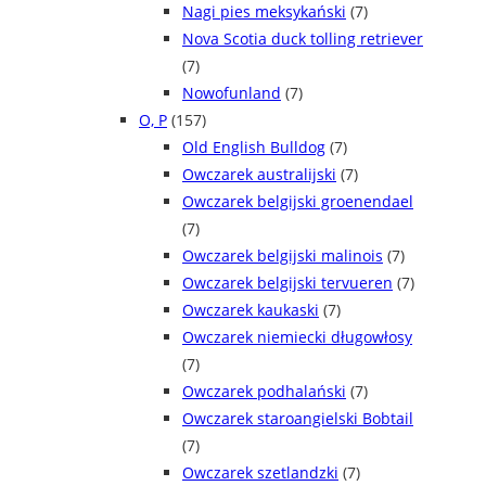
Nagi pies meksykański
(7)
Nova Scotia duck tolling retriever
(7)
Nowofunland
(7)
O, P
(157)
Old English Bulldog
(7)
Owczarek australijski
(7)
Owczarek belgijski groenendael
(7)
Owczarek belgijski malinois
(7)
Owczarek belgijski tervueren
(7)
Owczarek kaukaski
(7)
Owczarek niemiecki długowłosy
(7)
Owczarek podhalański
(7)
Owczarek staroangielski Bobtail
(7)
Owczarek szetlandzki
(7)