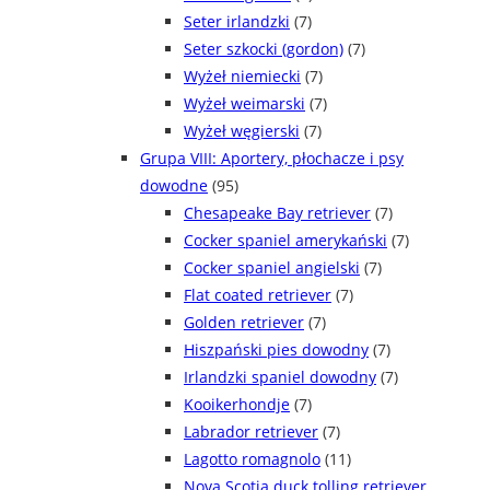
Seter irlandzki
(7)
Seter szkocki (gordon)
(7)
Wyżeł niemiecki
(7)
Wyżeł weimarski
(7)
Wyżeł węgierski
(7)
Grupa VIII: Aportery, płochacze i psy
dowodne
(95)
Chesapeake Bay retriever
(7)
Cocker spaniel amerykański
(7)
Cocker spaniel angielski
(7)
Flat coated retriever
(7)
Golden retriever
(7)
Hiszpański pies dowodny
(7)
Irlandzki spaniel dowodny
(7)
Kooikerhondje
(7)
Labrador retriever
(7)
Lagotto romagnolo
(11)
Nova Scotia duck tolling retriever