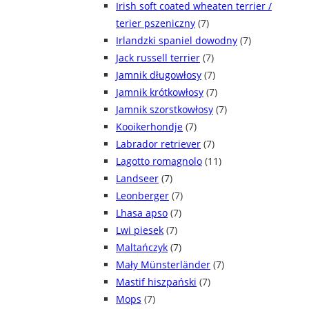
Irish soft coated wheaten terrier /
terier pszeniczny
(7)
Irlandzki spaniel dowodny
(7)
Jack russell terrier
(7)
Jamnik długowłosy
(7)
Jamnik krótkowłosy
(7)
Jamnik szorstkowłosy
(7)
Kooikerhondje
(7)
Labrador retriever
(7)
Lagotto romagnolo
(11)
Landseer
(7)
Leonberger
(7)
Lhasa apso
(7)
Lwi piesek
(7)
Maltańczyk
(7)
Mały Münsterländer
(7)
Mastif hiszpański
(7)
Mops
(7)