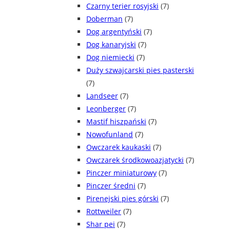
Czarny terier rosyjski
(7)
Doberman
(7)
Dog argentyński
(7)
Dog kanaryjski
(7)
Dog niemiecki
(7)
Duży szwajcarski pies pasterski
(7)
Landseer
(7)
Leonberger
(7)
Mastif hiszpański
(7)
Nowofunland
(7)
Owczarek kaukaski
(7)
Owczarek środkowoazjatycki
(7)
Pinczer miniaturowy
(7)
Pinczer średni
(7)
Pirenejski pies górski
(7)
Rottweiler
(7)
Shar pei
(7)