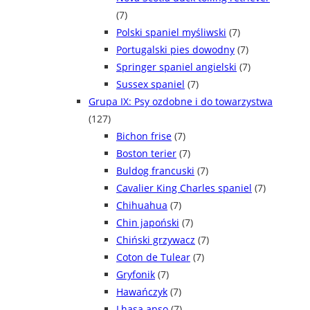
(7)
Polski spaniel myśliwski
(7)
Portugalski pies dowodny
(7)
Springer spaniel angielski
(7)
Sussex spaniel
(7)
Grupa IX: Psy ozdobne i do towarzystwa
(127)
Bichon frise
(7)
Boston terier
(7)
Buldog francuski
(7)
Cavalier King Charles spaniel
(7)
Chihuahua
(7)
Chin japoński
(7)
Chiński grzywacz
(7)
Coton de Tulear
(7)
Gryfonik
(7)
Hawańczyk
(7)
Lhasa apso
(7)