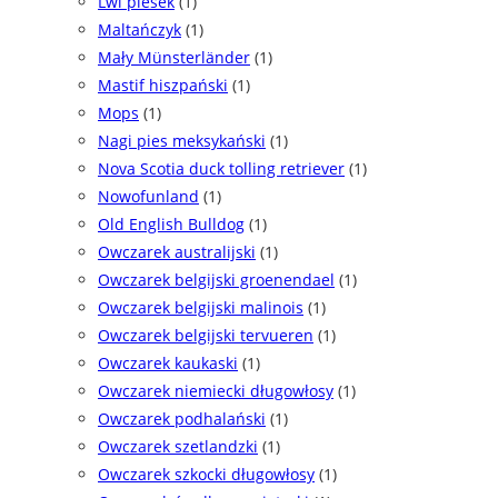
Lwi piesek
(1)
Maltańczyk
(1)
Mały Münsterländer
(1)
Mastif hiszpański
(1)
Mops
(1)
Nagi pies meksykański
(1)
Nova Scotia duck tolling retriever
(1)
Nowofunland
(1)
Old English Bulldog
(1)
Owczarek australijski
(1)
Owczarek belgijski groenendael
(1)
Owczarek belgijski malinois
(1)
Owczarek belgijski tervueren
(1)
Owczarek kaukaski
(1)
Owczarek niemiecki długowłosy
(1)
Owczarek podhalański
(1)
Owczarek szetlandzki
(1)
Owczarek szkocki długowłosy
(1)