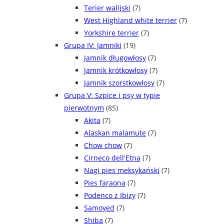
Terier walijski
(7)
West Highland white terrier
(7)
Yorkshire terrier
(7)
Grupa IV: Jamniki
(19)
Jamnik długowłosy
(7)
Jamnik krótkowłosy
(7)
Jamnik szorstkowłosy
(7)
Grupa V: Szpice i psy w typie
pierwotnym
(85)
Akita
(7)
Alaskan malamute
(7)
Chow chow
(7)
Cirneco dell'Etna
(7)
Nagi pies meksykański
(7)
Pies faraona
(7)
Podenco z Ibizy
(7)
Samoyed
(7)
Shiba
(7)