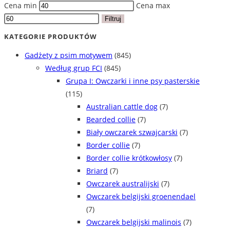
Cena min
Cena max
Filtruj
KATEGORIE PRODUKTÓW
Gadżety z psim motywem
(845)
Według grup FCI
(845)
Grupa I: Owczarki i inne psy pasterskie
(115)
Australian cattle dog
(7)
Bearded collie
(7)
Biały owczarek szwajcarski
(7)
Border collie
(7)
Border collie krótkowłosy
(7)
Briard
(7)
Owczarek australijski
(7)
Owczarek belgijski groenendael
(7)
Owczarek belgijski malinois
(7)