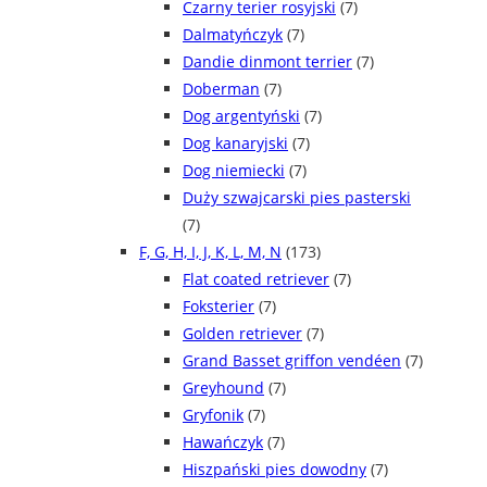
Czarny terier rosyjski
(7)
Dalmatyńczyk
(7)
Dandie dinmont terrier
(7)
Doberman
(7)
Dog argentyński
(7)
Dog kanaryjski
(7)
Dog niemiecki
(7)
Duży szwajcarski pies pasterski
(7)
F, G, H, I, J, K, L, M, N
(173)
Flat coated retriever
(7)
Foksterier
(7)
Golden retriever
(7)
Grand Basset griffon vendéen
(7)
Greyhound
(7)
Gryfonik
(7)
Hawańczyk
(7)
Hiszpański pies dowodny
(7)