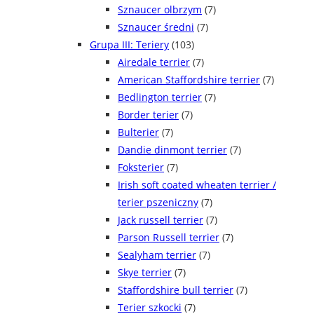
Sznaucer olbrzym
(7)
Sznaucer średni
(7)
Grupa III: Teriery
(103)
Airedale terrier
(7)
American Staffordshire terrier
(7)
Bedlington terrier
(7)
Border terier
(7)
Bulterier
(7)
Dandie dinmont terrier
(7)
Foksterier
(7)
Irish soft coated wheaten terrier /
terier pszeniczny
(7)
Jack russell terrier
(7)
Parson Russell terrier
(7)
Sealyham terrier
(7)
Skye terrier
(7)
Staffordshire bull terrier
(7)
Terier szkocki
(7)