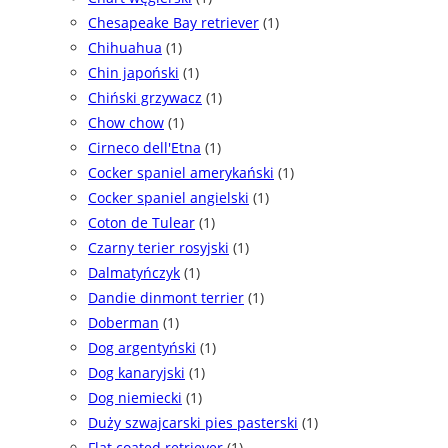
Chesapeake Bay retriever
(1)
Chihuahua
(1)
Chin japoński
(1)
Chiński grzywacz
(1)
Chow chow
(1)
Cirneco dell'Etna
(1)
Cocker spaniel amerykański
(1)
Cocker spaniel angielski
(1)
Coton de Tulear
(1)
Czarny terier rosyjski
(1)
Dalmatyńczyk
(1)
Dandie dinmont terrier
(1)
Doberman
(1)
Dog argentyński
(1)
Dog kanaryjski
(1)
Dog niemiecki
(1)
Duży szwajcarski pies pasterski
(1)
Flat coated retriever
(1)