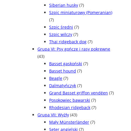
Siberian husky
(7)
Szpic miniaturowy (Pomeranian)
(7)
Szpic średni
(7)
Szpic wilczy
(7)
Thai ridgeback dog
(7)
Grupa VI: Psy gończe i rasy pokrewne
(43)
Basset gaskoński
(7)
Basset hound
(7)
Beagle
(7)
Dalmatyńczyk
(7)
Grand Basset griffon vendéen
(7)
Posokowiec bawarski
(7)
Rhodesian ridgeback
(7)
Grupa VII: Wyżły
(43)
Mały Münsterländer
(7)
Seter angielski
(7)