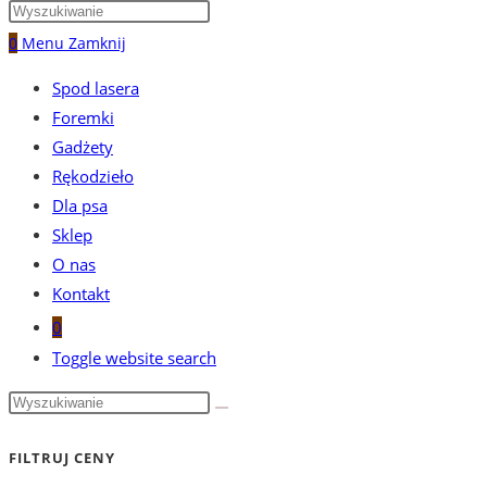
0
Menu
Zamknij
Spod lasera
Foremki
Gadżety
Rękodzieło
Dla psa
Sklep
O nas
Kontakt
0
Toggle website search
FILTRUJ CENY