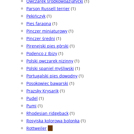
Owczarek środkowoazjatycki
(1)
Parson Russell terrier
(1)
Pekińczyk
(1)
Pies faraona
(1)
Pinczer miniaturowy
(1)
Pinczer średni
(1)
Pirenejski pies górski
(1)
Podenco z Ibizy
(1)
Polski owczarek nizinny
(1)
Polski spaniel myśliwski
(1)
Portugalski pies dowodny
(1)
Posokowiec bawarski
(1)
Prazsky Krysarik
(1)
Pudel
(1)
Pumi
(1)
Rhodesian ridgeback
(1)
Rosyjska kolorowa bolonka
(1)
Rottweiler
(1)