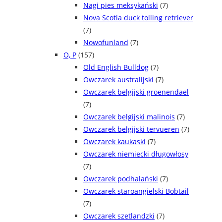
Nagi pies meksykański
(7)
Nova Scotia duck tolling retriever
(7)
Nowofunland
(7)
O, P
(157)
Old English Bulldog
(7)
Owczarek australijski
(7)
Owczarek belgijski groenendael
(7)
Owczarek belgijski malinois
(7)
Owczarek belgijski tervueren
(7)
Owczarek kaukaski
(7)
Owczarek niemiecki długowłosy
(7)
Owczarek podhalański
(7)
Owczarek staroangielski Bobtail
(7)
Owczarek szetlandzki
(7)