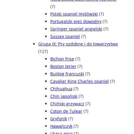
(7)
Polski spaniel myśliwski
(7)
Portugalski pies dowodny
(7)
Springer spaniel angielski
(7)
Sussex spaniel
(7)
Grupa IX: Psy ozdobne i do towarzystwa
(127)
Bichon frise
(7)
Boston terier
(7)
Buldog francuski
(7)
Cavalier King Charles spaniel
(7)
Chihuahua
(7)
Chin japoński
(7)
Chiński grzywacz
(7)
Coton de Tulear
(7)
Gryfonik
(7)
Hawańczyk
(7)
Lhasa apso
(7)