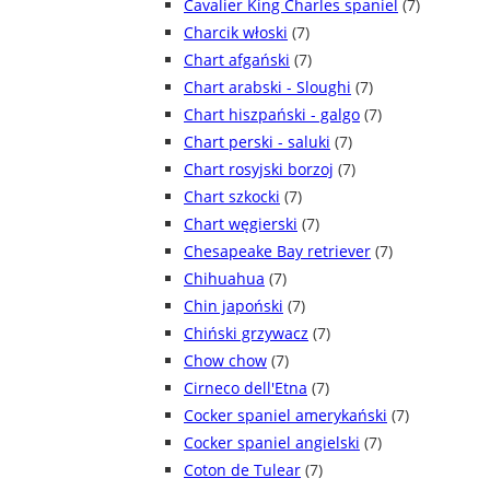
Cavalier King Charles spaniel
(7)
Charcik włoski
(7)
Chart afgański
(7)
Chart arabski - Sloughi
(7)
Chart hiszpański - galgo
(7)
Chart perski - saluki
(7)
Chart rosyjski borzoj
(7)
Chart szkocki
(7)
Chart węgierski
(7)
Chesapeake Bay retriever
(7)
Chihuahua
(7)
Chin japoński
(7)
Chiński grzywacz
(7)
Chow chow
(7)
Cirneco dell'Etna
(7)
Cocker spaniel amerykański
(7)
Cocker spaniel angielski
(7)
Coton de Tulear
(7)