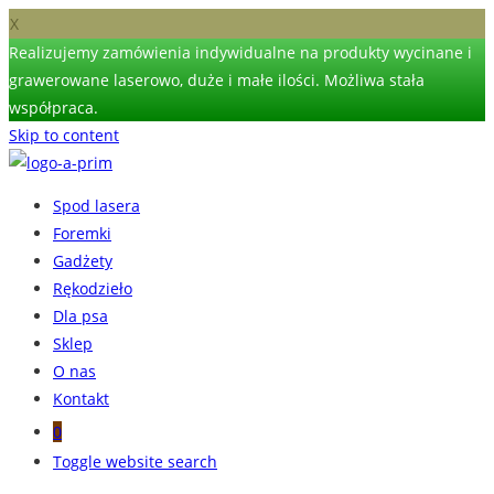
X
Realizujemy zamówienia indywidualne na produkty wycinane i
grawerowane laserowo, duże i małe ilości. Możliwa stała
współpraca.
Skip to content
Spod lasera
Foremki
Gadżety
Rękodzieło
Dla psa
Sklep
O nas
Kontakt
0
Toggle website search