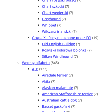
Chart rosyjski borzoj
(7)
Chart szkocki
(7)
Chart węgierski
(7)
Greyhound
(7)
Whippet
(7)
Wilczarz irlandzki
(7)
Grupa XI: Rasy nieuznane przez FCI
(19)
Old English Bulldog
(7)
Rosyjska kolorowa bolonka
(7)
Silken Windhound
(7)
Według alfabetu
(845)
A, B
(133)
Airedale terrier
(7)
Akita
(7)
Alaskan malamute
(7)
American Staffordshire terrier
(7)
Australian cattle dog
(7)
Basset gaskoński
(7)