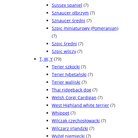
Sussex spaniel
(7)
Sznaucer olbrzym
(7)
Sznaucer średni
(7)
Szpic miniaturowy (Pomeranian)
(7)
Szpic średni
(7)
Szpic wilczy
(7)
T, W, Y
(79)
Terier szkocki
(7)
Terier tybetański
(7)
Terier walijski
(7)
Thai ridgeback dog
(7)
Welsh Corgi Cardigan
(7)
West Highland white terrier
(7)
Whippet
(7)
Wilczak czechosłowacki
(7)
Wilczarz irlandzki
(7)
Wyżeł niemiecki
(7)