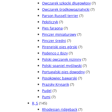
Owczarek szkocki długowłosy
(7)
Owczarek środkowoazjatycki
(7)
Parson Russell terrier
(7)
Pekińczyk
(7)
Pies faraona
(7)
Pinczer miniaturowy
(7)
Pinczer średni
(7)
Pirenejski pies górski
(7)
Podenco z Ibizy
(7)
Polski owczarek nizinny
(7)
Polski spaniel myśliwski
(7)
Portugalski pies dowodny
(7)
Posokowiec bawarski
(7)
Prazsky Krysarik
(7)
Pudel
(7)
Pumi
(7)
R, S
(145)
Rhodesian ridgeback
(7)