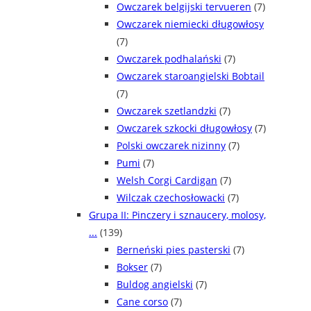
Owczarek belgijski tervueren
(7)
Owczarek niemiecki długowłosy
(7)
Owczarek podhalański
(7)
Owczarek staroangielski Bobtail
(7)
Owczarek szetlandzki
(7)
Owczarek szkocki długowłosy
(7)
Polski owczarek nizinny
(7)
Pumi
(7)
Welsh Corgi Cardigan
(7)
Wilczak czechosłowacki
(7)
Grupa II: Pinczery i sznaucery, molosy,
...
(139)
Berneński pies pasterski
(7)
Bokser
(7)
Buldog angielski
(7)
Cane corso
(7)