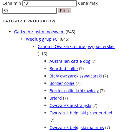
Cena min
Cena max
Filtruj
KATEGORIE PRODUKTÓW
Gadżety z psim motywem
(845)
Według grup FCI
(845)
Grupa I: Owczarki i inne psy pasterskie
(115)
Australian cattle dog
(7)
Bearded collie
(7)
Biały owczarek szwajcarski
(7)
Border collie
(7)
Border collie krótkowłosy
(7)
Briard
(7)
Owczarek australijski
(7)
Owczarek belgijski groenendael
(7)
Owczarek belgijski malinois
(7)