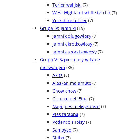
Terier walijski
(7)
West Highland white terrier
(7)
Yorkshire terrier
(7)
Grupa IV: Jamniki
(19)
Jamnik długowłosy
(7)
Jamnik krótkowłosy
(7)
Jamnik szorstkowłosy
(7)
Grupa V: Szpice i psy w typie
pierwotnym
(85)
Akita
(7)
Alaskan malamute
(7)
Chow chow
(7)
Cirneco dell'Etna
(7)
Nagi pies meksykański
(7)
Pies faraona
(7)
Podenco z Ibizy
(7)
Samoyed
(7)
Shiba
(7)