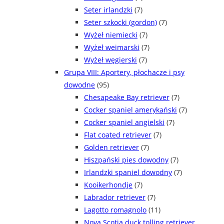
Seter irlandzki
(7)
Seter szkocki (gordon)
(7)
Wyżeł niemiecki
(7)
Wyżeł weimarski
(7)
Wyżeł węgierski
(7)
Grupa VIII: Aportery, płochacze i psy
dowodne
(95)
Chesapeake Bay retriever
(7)
Cocker spaniel amerykański
(7)
Cocker spaniel angielski
(7)
Flat coated retriever
(7)
Golden retriever
(7)
Hiszpański pies dowodny
(7)
Irlandzki spaniel dowodny
(7)
Kooikerhondje
(7)
Labrador retriever
(7)
Lagotto romagnolo
(11)
Nova Scotia duck tolling retriever