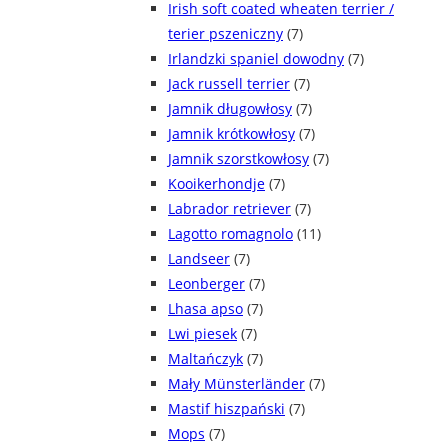
Irish soft coated wheaten terrier /
terier pszeniczny
(7)
Irlandzki spaniel dowodny
(7)
Jack russell terrier
(7)
Jamnik długowłosy
(7)
Jamnik krótkowłosy
(7)
Jamnik szorstkowłosy
(7)
Kooikerhondje
(7)
Labrador retriever
(7)
Lagotto romagnolo
(11)
Landseer
(7)
Leonberger
(7)
Lhasa apso
(7)
Lwi piesek
(7)
Maltańczyk
(7)
Mały Münsterländer
(7)
Mastif hiszpański
(7)
Mops
(7)