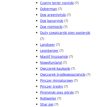
Czarny terier rosyjski
(7)
Doberman
(7)
Dog argentyński
(7)
Dog kanaryjski
(7)
Dog niemiecki
(7)
Duży szwajcarski pies pasterski
(7)
Landseer
(7)
Leonberger
(7)
Mastif hiszpański
(7)
Nowofunland
(7)
Owczarek kaukaski
(7)
Owczarek środkowoazjatycki
(7)
Pinczer miniaturowy
(7)
Pinczer średni
(7)
Pirenejski pies górski
(7)
Rottweiler
(7)
Shar pei
(7)