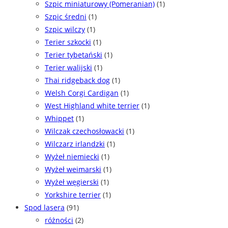
Szpic miniaturowy (Pomeranian)
(1)
Szpic średni
(1)
Szpic wilczy
(1)
Terier szkocki
(1)
Terier tybetański
(1)
Terier walijski
(1)
Thai ridgeback dog
(1)
Welsh Corgi Cardigan
(1)
West Highland white terrier
(1)
Whippet
(1)
Wilczak czechosłowacki
(1)
Wilczarz irlandzki
(1)
Wyżeł niemiecki
(1)
Wyżeł weimarski
(1)
Wyżeł węgierski
(1)
Yorkshire terrier
(1)
Spod lasera
(91)
różności
(2)