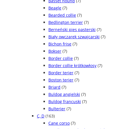
Basset hound
(7)
Beagle
(7)
Bearded collie
(7)
Bedlington terrier
(7)
Berneński pies pasterski
(7)
Biały owczarek szwajcarski
(7)
Bichon frise
(7)
Bokser
(7)
Border collie
(7)
Border collie krótkowłosy
(7)
Border terier
(7)
Boston terier
(7)
Briard
(7)
Buldog angielski
(7)
Buldog francuski
(7)
Bulterier
(7)
C, D
(163)
Cane corso
(7)