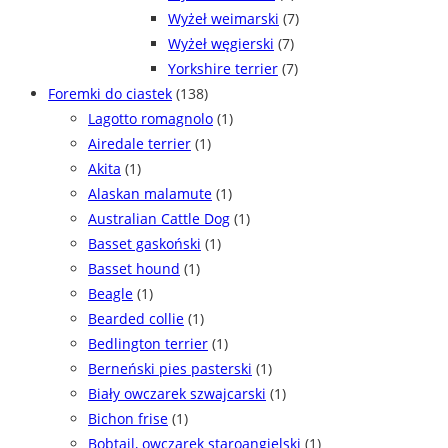
Wyżeł weimarski
(7)
Wyżeł węgierski
(7)
Yorkshire terrier
(7)
Foremki do ciastek
(138)
Lagotto romagnolo
(1)
Airedale terrier
(1)
Akita
(1)
Alaskan malamute
(1)
Australian Cattle Dog
(1)
Basset gaskoński
(1)
Basset hound
(1)
Beagle
(1)
Bearded collie
(1)
Bedlington terrier
(1)
Berneński pies pasterski
(1)
Biały owczarek szwajcarski
(1)
Bichon frise
(1)
Bobtail, owczarek staroangielski
(1)