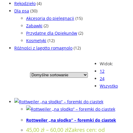
Rękodzieło
(4)
Dla psa
(30)
Akcesoria do pielęgnacji
(15)
Zabawki
(2)
Przydatne dla Opiekunów
(2)
Kosmetyki
(12)
Różności z lagotto romagnolo
(12)
Widok:
12
24
Wszystko
Rottweiler „na słodko” – foremki do ciastek
45,00
zł
–
60,00
zł
Zakres cen: od