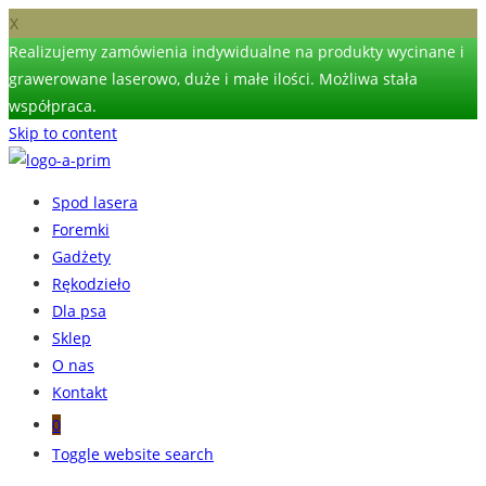
X
Realizujemy zamówienia indywidualne na produkty wycinane i
grawerowane laserowo, duże i małe ilości. Możliwa stała
współpraca.
Skip to content
Spod lasera
Foremki
Gadżety
Rękodzieło
Dla psa
Sklep
O nas
Kontakt
0
Toggle website search