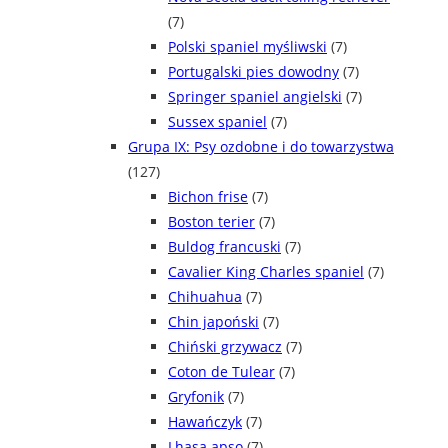
(7)
Polski spaniel myśliwski
(7)
Portugalski pies dowodny
(7)
Springer spaniel angielski
(7)
Sussex spaniel
(7)
Grupa IX: Psy ozdobne i do towarzystwa
(127)
Bichon frise
(7)
Boston terier
(7)
Buldog francuski
(7)
Cavalier King Charles spaniel
(7)
Chihuahua
(7)
Chin japoński
(7)
Chiński grzywacz
(7)
Coton de Tulear
(7)
Gryfonik
(7)
Hawańczyk
(7)
Lhasa apso
(7)