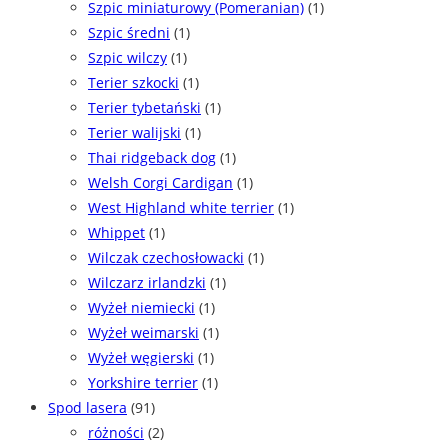
Szpic miniaturowy (Pomeranian)
(1)
Szpic średni
(1)
Szpic wilczy
(1)
Terier szkocki
(1)
Terier tybetański
(1)
Terier walijski
(1)
Thai ridgeback dog
(1)
Welsh Corgi Cardigan
(1)
West Highland white terrier
(1)
Whippet
(1)
Wilczak czechosłowacki
(1)
Wilczarz irlandzki
(1)
Wyżeł niemiecki
(1)
Wyżeł weimarski
(1)
Wyżeł węgierski
(1)
Yorkshire terrier
(1)
Spod lasera
(91)
różności
(2)