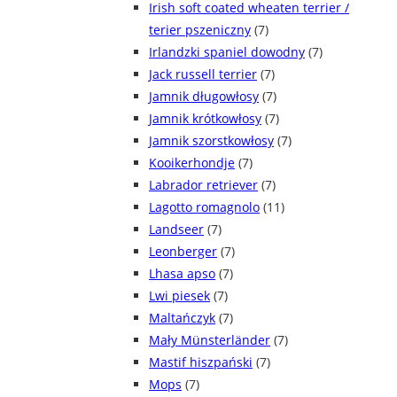
Irish soft coated wheaten terrier /
terier pszeniczny
(7)
Irlandzki spaniel dowodny
(7)
Jack russell terrier
(7)
Jamnik długowłosy
(7)
Jamnik krótkowłosy
(7)
Jamnik szorstkowłosy
(7)
Kooikerhondje
(7)
Labrador retriever
(7)
Lagotto romagnolo
(11)
Landseer
(7)
Leonberger
(7)
Lhasa apso
(7)
Lwi piesek
(7)
Maltańczyk
(7)
Mały Münsterländer
(7)
Mastif hiszpański
(7)
Mops
(7)