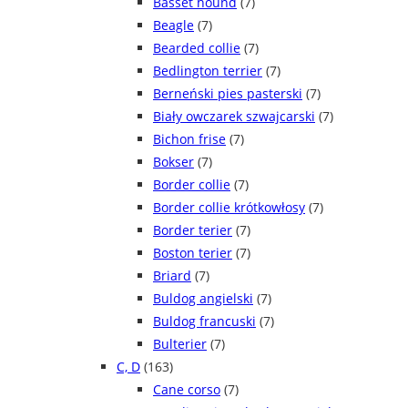
Basset hound
(7)
Beagle
(7)
Bearded collie
(7)
Bedlington terrier
(7)
Berneński pies pasterski
(7)
Biały owczarek szwajcarski
(7)
Bichon frise
(7)
Bokser
(7)
Border collie
(7)
Border collie krótkowłosy
(7)
Border terier
(7)
Boston terier
(7)
Briard
(7)
Buldog angielski
(7)
Buldog francuski
(7)
Bulterier
(7)
C, D
(163)
Cane corso
(7)