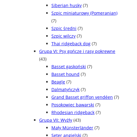
Siberian husky
(7)
Szpic miniaturowy (Pomeranian)
(7)
Szpic średni
(7)
Szpic wilczy
(7)
Thai ridgeback dog
(7)
Grupa VI: Psy gończe i rasy pokrewne
(43)
Basset gaskoński
(7)
Basset hound
(7)
Beagle
(7)
Dalmatyńczyk
(7)
Grand Basset griffon vendéen
(7)
Posokowiec bawarski
(7)
Rhodesian ridgeback
(7)
Grupa VII: Wyżły
(43)
Mały Münsterländer
(7)
Seter angielski
(7)