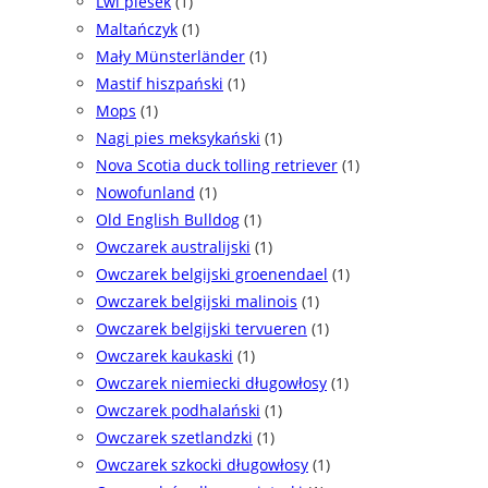
Lwi piesek
(1)
Maltańczyk
(1)
Mały Münsterländer
(1)
Mastif hiszpański
(1)
Mops
(1)
Nagi pies meksykański
(1)
Nova Scotia duck tolling retriever
(1)
Nowofunland
(1)
Old English Bulldog
(1)
Owczarek australijski
(1)
Owczarek belgijski groenendael
(1)
Owczarek belgijski malinois
(1)
Owczarek belgijski tervueren
(1)
Owczarek kaukaski
(1)
Owczarek niemiecki długowłosy
(1)
Owczarek podhalański
(1)
Owczarek szetlandzki
(1)
Owczarek szkocki długowłosy
(1)