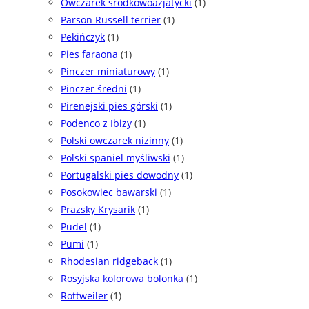
Owczarek środkowoazjatycki
(1)
Parson Russell terrier
(1)
Pekińczyk
(1)
Pies faraona
(1)
Pinczer miniaturowy
(1)
Pinczer średni
(1)
Pirenejski pies górski
(1)
Podenco z Ibizy
(1)
Polski owczarek nizinny
(1)
Polski spaniel myśliwski
(1)
Portugalski pies dowodny
(1)
Posokowiec bawarski
(1)
Prazsky Krysarik
(1)
Pudel
(1)
Pumi
(1)
Rhodesian ridgeback
(1)
Rosyjska kolorowa bolonka
(1)
Rottweiler
(1)