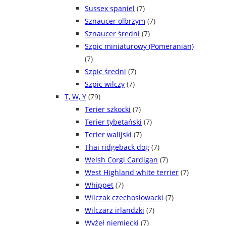
Sussex spaniel
(7)
Sznaucer olbrzym
(7)
Sznaucer średni
(7)
Szpic miniaturowy (Pomeranian)
(7)
Szpic średni
(7)
Szpic wilczy
(7)
T, W, Y
(79)
Terier szkocki
(7)
Terier tybetański
(7)
Terier walijski
(7)
Thai ridgeback dog
(7)
Welsh Corgi Cardigan
(7)
West Highland white terrier
(7)
Whippet
(7)
Wilczak czechosłowacki
(7)
Wilczarz irlandzki
(7)
Wyżeł niemiecki
(7)