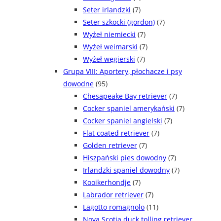
Seter irlandzki
(7)
Seter szkocki (gordon)
(7)
Wyżeł niemiecki
(7)
Wyżeł weimarski
(7)
Wyżeł węgierski
(7)
Grupa VIII: Aportery, płochacze i psy
dowodne
(95)
Chesapeake Bay retriever
(7)
Cocker spaniel amerykański
(7)
Cocker spaniel angielski
(7)
Flat coated retriever
(7)
Golden retriever
(7)
Hiszpański pies dowodny
(7)
Irlandzki spaniel dowodny
(7)
Kooikerhondje
(7)
Labrador retriever
(7)
Lagotto romagnolo
(11)
Nova Scotia duck tolling retriever