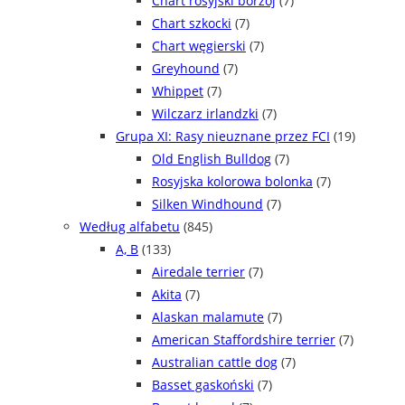
Chart rosyjski borzoj
(7)
Chart szkocki
(7)
Chart węgierski
(7)
Greyhound
(7)
Whippet
(7)
Wilczarz irlandzki
(7)
Grupa XI: Rasy nieuznane przez FCI
(19)
Old English Bulldog
(7)
Rosyjska kolorowa bolonka
(7)
Silken Windhound
(7)
Według alfabetu
(845)
A, B
(133)
Airedale terrier
(7)
Akita
(7)
Alaskan malamute
(7)
American Staffordshire terrier
(7)
Australian cattle dog
(7)
Basset gaskoński
(7)