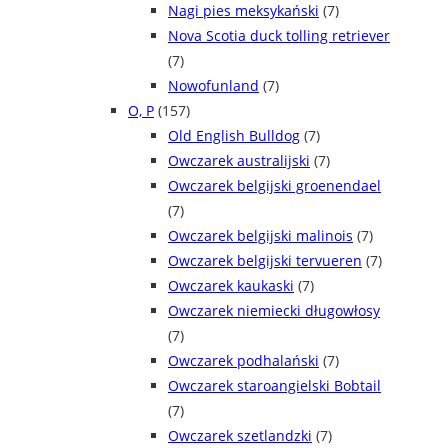
Nagi pies meksykański
(7)
Nova Scotia duck tolling retriever
(7)
Nowofunland
(7)
O, P
(157)
Old English Bulldog
(7)
Owczarek australijski
(7)
Owczarek belgijski groenendael
(7)
Owczarek belgijski malinois
(7)
Owczarek belgijski tervueren
(7)
Owczarek kaukaski
(7)
Owczarek niemiecki długowłosy
(7)
Owczarek podhalański
(7)
Owczarek staroangielski Bobtail
(7)
Owczarek szetlandzki
(7)