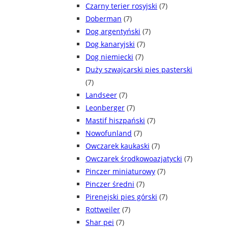
Czarny terier rosyjski
(7)
Doberman
(7)
Dog argentyński
(7)
Dog kanaryjski
(7)
Dog niemiecki
(7)
Duży szwajcarski pies pasterski
(7)
Landseer
(7)
Leonberger
(7)
Mastif hiszpański
(7)
Nowofunland
(7)
Owczarek kaukaski
(7)
Owczarek środkowoazjatycki
(7)
Pinczer miniaturowy
(7)
Pinczer średni
(7)
Pirenejski pies górski
(7)
Rottweiler
(7)
Shar pei
(7)