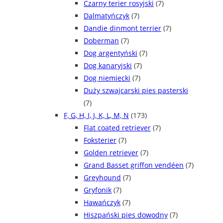
Czarny terier rosyjski
(7)
Dalmatyńczyk
(7)
Dandie dinmont terrier
(7)
Doberman
(7)
Dog argentyński
(7)
Dog kanaryjski
(7)
Dog niemiecki
(7)
Duży szwajcarski pies pasterski
(7)
F, G, H, I, J, K, L, M, N
(173)
Flat coated retriever
(7)
Foksterier
(7)
Golden retriever
(7)
Grand Basset griffon vendéen
(7)
Greyhound
(7)
Gryfonik
(7)
Hawańczyk
(7)
Hiszpański pies dowodny
(7)