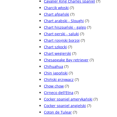
Cavalier King Charles spaniel
(7)
Charcik włoski
(7)
Chart afgański
(7)
Chart arabski - Sloughi
(7)
Chart hiszpański - galgo
(7)
Chart perski - saluki
(7)
Chart rosyjski borzoj
(7)
Chart szkocki
(7)
Chart węgierski
(7)
Chesapeake Bay retriever
(7)
Chihuahua
(7)
Chin japoński
(7)
Chiński grzywacz
(7)
Chow chow
(7)
Cirneco dell'Etna
(7)
Cocker spaniel amerykański
(7)
Cocker spaniel angielski
(7)
Coton de Tulear
(7)