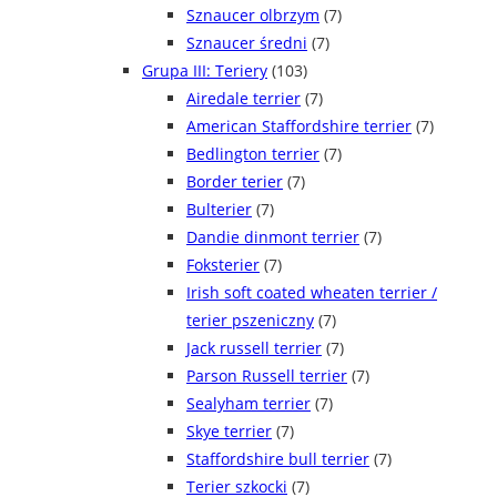
Sznaucer olbrzym
(7)
Sznaucer średni
(7)
Grupa III: Teriery
(103)
Airedale terrier
(7)
American Staffordshire terrier
(7)
Bedlington terrier
(7)
Border terier
(7)
Bulterier
(7)
Dandie dinmont terrier
(7)
Foksterier
(7)
Irish soft coated wheaten terrier /
terier pszeniczny
(7)
Jack russell terrier
(7)
Parson Russell terrier
(7)
Sealyham terrier
(7)
Skye terrier
(7)
Staffordshire bull terrier
(7)
Terier szkocki
(7)