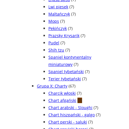
Lwi piesek
(7)
Maltańczyk
(7)
Mops
(7)
Pekińczyk
(7)
Prazsky Krysarik
(7)
Pudel
(7)
Shih tzu
(7)
Spaniel kontynentalny
miniaturowy
(7)
Spaniel tybetański
(7)
Terier tybetański
(7)
Grupa X: Charty
(67)
Charcik włoski
(7)
Chart afgański
(7)
Chart arabski - Sloughi
(7)
Chart hiszpański - galgo
(7)
Chart perski - saluki
(7)