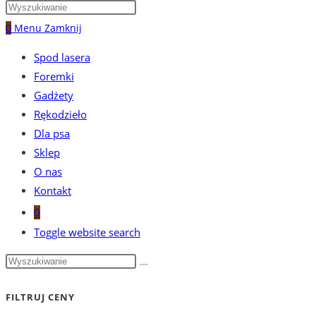
0
Menu
Zamknij
Spod lasera
Foremki
Gadżety
Rękodzieło
Dla psa
Sklep
O nas
Kontakt
0
Toggle website search
FILTRUJ CENY