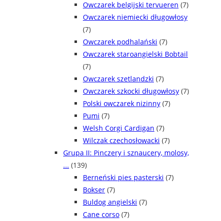
Owczarek belgijski tervueren
(7)
Owczarek niemiecki długowłosy
(7)
Owczarek podhalański
(7)
Owczarek staroangielski Bobtail
(7)
Owczarek szetlandzki
(7)
Owczarek szkocki długowłosy
(7)
Polski owczarek nizinny
(7)
Pumi
(7)
Welsh Corgi Cardigan
(7)
Wilczak czechosłowacki
(7)
Grupa II: Pinczery i sznaucery, molosy,
...
(139)
Berneński pies pasterski
(7)
Bokser
(7)
Buldog angielski
(7)
Cane corso
(7)