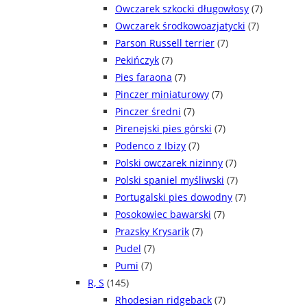
Owczarek szkocki długowłosy
(7)
Owczarek środkowoazjatycki
(7)
Parson Russell terrier
(7)
Pekińczyk
(7)
Pies faraona
(7)
Pinczer miniaturowy
(7)
Pinczer średni
(7)
Pirenejski pies górski
(7)
Podenco z Ibizy
(7)
Polski owczarek nizinny
(7)
Polski spaniel myśliwski
(7)
Portugalski pies dowodny
(7)
Posokowiec bawarski
(7)
Prazsky Krysarik
(7)
Pudel
(7)
Pumi
(7)
R, S
(145)
Rhodesian ridgeback
(7)