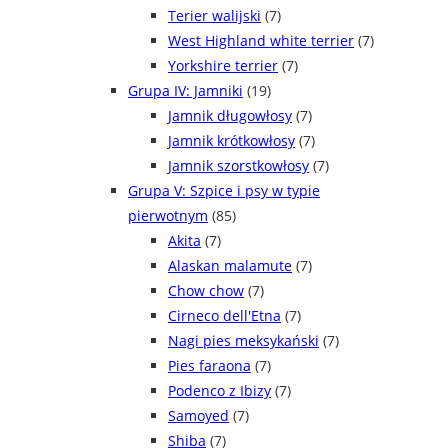
Terier walijski
(7)
West Highland white terrier
(7)
Yorkshire terrier
(7)
Grupa IV: Jamniki
(19)
Jamnik długowłosy
(7)
Jamnik krótkowłosy
(7)
Jamnik szorstkowłosy
(7)
Grupa V: Szpice i psy w typie
pierwotnym
(85)
Akita
(7)
Alaskan malamute
(7)
Chow chow
(7)
Cirneco dell'Etna
(7)
Nagi pies meksykański
(7)
Pies faraona
(7)
Podenco z Ibizy
(7)
Samoyed
(7)
Shiba
(7)