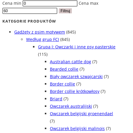
Cena min
Cena max
Filtruj
KATEGORIE PRODUKTÓW
Gadżety z psim motywem
(845)
Według grup FCI
(845)
Grupa I: Owczarki i inne psy pasterskie
(115)
Australian cattle dog
(7)
Bearded collie
(7)
Biały owczarek szwajcarski
(7)
Border collie
(7)
Border collie krótkowłosy
(7)
Briard
(7)
Owczarek australijski
(7)
Owczarek belgijski groenendael
(7)
Owczarek belgijski malinois
(7)