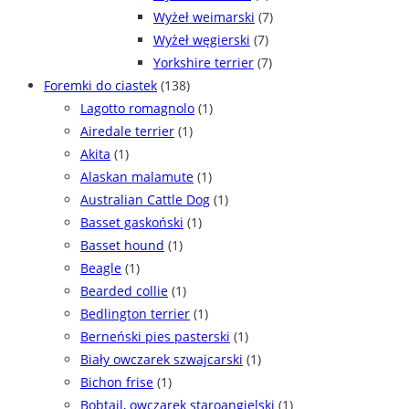
Wyżeł weimarski
(7)
Wyżeł węgierski
(7)
Yorkshire terrier
(7)
Foremki do ciastek
(138)
Lagotto romagnolo
(1)
Airedale terrier
(1)
Akita
(1)
Alaskan malamute
(1)
Australian Cattle Dog
(1)
Basset gaskoński
(1)
Basset hound
(1)
Beagle
(1)
Bearded collie
(1)
Bedlington terrier
(1)
Berneński pies pasterski
(1)
Biały owczarek szwajcarski
(1)
Bichon frise
(1)
Bobtail, owczarek staroangielski
(1)