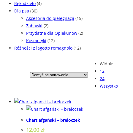
Rękodzieło
(4)
Dla psa
(30)
Akcesoria do pielęgnacji
(15)
Zabawki
(2)
Przydatne dla Opiekunów
(2)
Kosmetyki
(12)
Różności z lagotto romagnolo
(12)
Widok:
12
24
Wszystko
Chart afgański – breloczek
12,00
zł