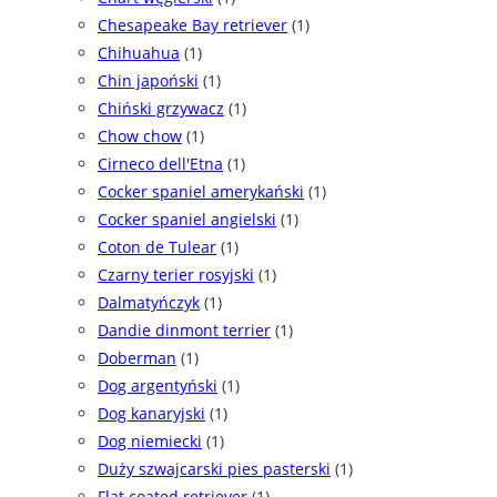
Chesapeake Bay retriever
(1)
Chihuahua
(1)
Chin japoński
(1)
Chiński grzywacz
(1)
Chow chow
(1)
Cirneco dell'Etna
(1)
Cocker spaniel amerykański
(1)
Cocker spaniel angielski
(1)
Coton de Tulear
(1)
Czarny terier rosyjski
(1)
Dalmatyńczyk
(1)
Dandie dinmont terrier
(1)
Doberman
(1)
Dog argentyński
(1)
Dog kanaryjski
(1)
Dog niemiecki
(1)
Duży szwajcarski pies pasterski
(1)
Flat coated retriever
(1)