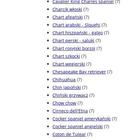
Cavalier King Charles spaniel
(7)
Charcik włoski
(7)
Chart afgański
(7)
Chart arabski - Sloughi
(7)
Chart hiszpański - galgo
(7)
Chart perski - saluki
(7)
Chart rosyjski borzoj
(7)
Chart szkocki
(7)
Chart węgierski
(7)
Chesapeake Bay retriever
(7)
Chihuahua
(7)
Chin japoński
(7)
Chiński grzywacz
(7)
Chow chow
(7)
Cirneco dell'Etna
(7)
Cocker spaniel amerykański
(7)
Cocker spaniel angielski
(7)
Coton de Tulear
(7)