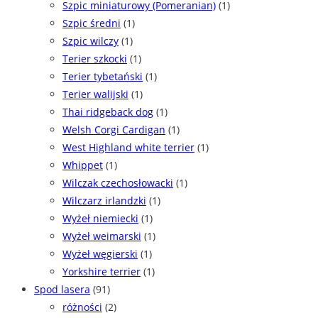
Szpic miniaturowy (Pomeranian)
(1)
Szpic średni
(1)
Szpic wilczy
(1)
Terier szkocki
(1)
Terier tybetański
(1)
Terier walijski
(1)
Thai ridgeback dog
(1)
Welsh Corgi Cardigan
(1)
West Highland white terrier
(1)
Whippet
(1)
Wilczak czechosłowacki
(1)
Wilczarz irlandzki
(1)
Wyżeł niemiecki
(1)
Wyżeł weimarski
(1)
Wyżeł węgierski
(1)
Yorkshire terrier
(1)
Spod lasera
(91)
różności
(2)