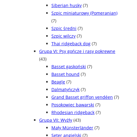
Siberian husky
(7)
Szpic miniaturowy (Pomeranian)
(7)
Szpic średni
(7)
Szpic wilczy
(7)
Thai ridgeback dog
(7)
Grupa VI: Psy gończe i rasy pokrewne
(43)
Basset gaskoński
(7)
Basset hound
(7)
Beagle
(7)
Dalmatyńczyk
(7)
Grand Basset griffon vendéen
(7)
Posokowiec bawarski
(7)
Rhodesian ridgeback
(7)
Grupa VII: Wyżły
(43)
Mały Münsterländer
(7)
Seter angielski
(7)