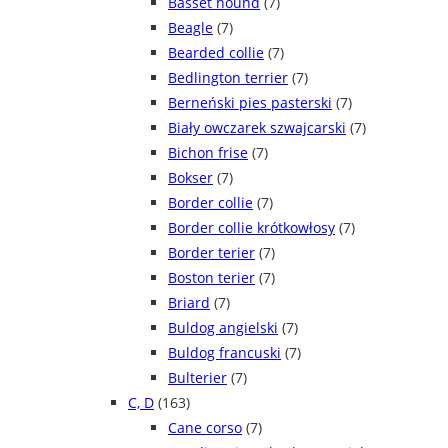
Basset hound
(7)
Beagle
(7)
Bearded collie
(7)
Bedlington terrier
(7)
Berneński pies pasterski
(7)
Biały owczarek szwajcarski
(7)
Bichon frise
(7)
Bokser
(7)
Border collie
(7)
Border collie krótkowłosy
(7)
Border terier
(7)
Boston terier
(7)
Briard
(7)
Buldog angielski
(7)
Buldog francuski
(7)
Bulterier
(7)
C, D
(163)
Cane corso
(7)