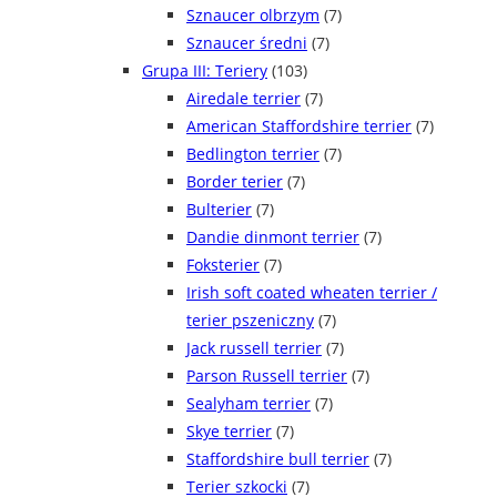
Sznaucer olbrzym
(7)
Sznaucer średni
(7)
Grupa III: Teriery
(103)
Airedale terrier
(7)
American Staffordshire terrier
(7)
Bedlington terrier
(7)
Border terier
(7)
Bulterier
(7)
Dandie dinmont terrier
(7)
Foksterier
(7)
Irish soft coated wheaten terrier /
terier pszeniczny
(7)
Jack russell terrier
(7)
Parson Russell terrier
(7)
Sealyham terrier
(7)
Skye terrier
(7)
Staffordshire bull terrier
(7)
Terier szkocki
(7)