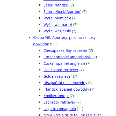
Seter irlandzki
(7)
Seter szkocki (gordon)
(7)
Wyżeł niemiecki
(7)
Wyżeł weimarski
(7)
Wyżeł węgierski
(7)
Grupa VIII: Aportery, płochacze i psy
dowodne
(95)
Chesapeake Bay retriever
(7)
Cocker spaniel amerykański
(7)
Cocker spaniel angielski
(7)
Flat coated retriever
(7)
Golden retriever
(7)
Hiszpański pies dowodny
(7)
Irlandzki spaniel dowodny
(7)
Kooikerhondje
(7)
Labrador retriever
(7)
Lagotto romagnolo
(11)
Nova Scotia duck tolling retriever