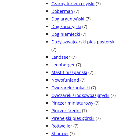
Czarny terier rosyjski
(7)
Doberman
(7)
Dog argentyński
(7)
Dog kanaryjski
(7)
Dog niemiecki
(7)
Duży szwajcarski pies pasterski
(7)
Landseer
(7)
Leonberger
(7)
Mastif hiszpański
(7)
Nowofunland
(7)
Owczarek kaukaski
(7)
Owczarek środkowoazjatycki
(7)
Pinczer miniaturowy
(7)
Pinczer średni
(7)
Pirenejski pies górski
(7)
Rottweiler
(7)
Shar pei
(7)