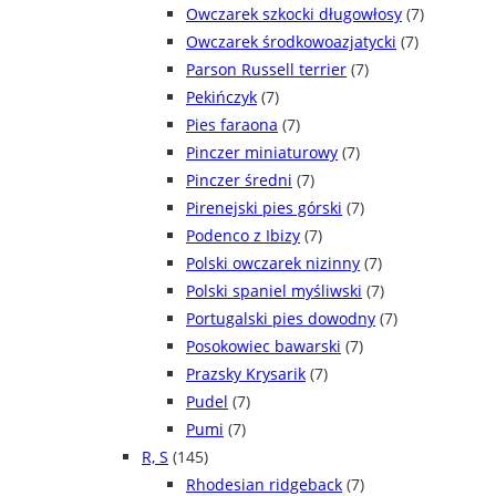
Owczarek szkocki długowłosy
(7)
Owczarek środkowoazjatycki
(7)
Parson Russell terrier
(7)
Pekińczyk
(7)
Pies faraona
(7)
Pinczer miniaturowy
(7)
Pinczer średni
(7)
Pirenejski pies górski
(7)
Podenco z Ibizy
(7)
Polski owczarek nizinny
(7)
Polski spaniel myśliwski
(7)
Portugalski pies dowodny
(7)
Posokowiec bawarski
(7)
Prazsky Krysarik
(7)
Pudel
(7)
Pumi
(7)
R, S
(145)
Rhodesian ridgeback
(7)