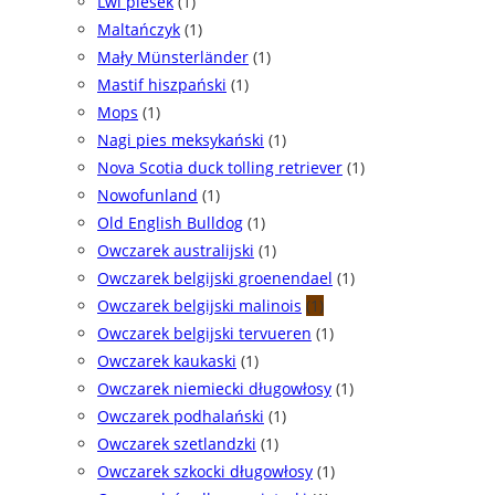
Lwi piesek
(1)
Maltańczyk
(1)
Mały Münsterländer
(1)
Mastif hiszpański
(1)
Mops
(1)
Nagi pies meksykański
(1)
Nova Scotia duck tolling retriever
(1)
Nowofunland
(1)
Old English Bulldog
(1)
Owczarek australijski
(1)
Owczarek belgijski groenendael
(1)
Owczarek belgijski malinois
(1)
Owczarek belgijski tervueren
(1)
Owczarek kaukaski
(1)
Owczarek niemiecki długowłosy
(1)
Owczarek podhalański
(1)
Owczarek szetlandzki
(1)
Owczarek szkocki długowłosy
(1)