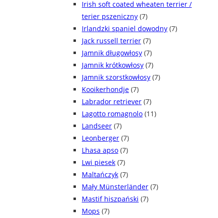
Irish soft coated wheaten terrier /
terier pszeniczny
(7)
Irlandzki spaniel dowodny
(7)
Jack russell terrier
(7)
Jamnik długowłosy
(7)
Jamnik krótkowłosy
(7)
Jamnik szorstkowłosy
(7)
Kooikerhondje
(7)
Labrador retriever
(7)
Lagotto romagnolo
(11)
Landseer
(7)
Leonberger
(7)
Lhasa apso
(7)
Lwi piesek
(7)
Maltańczyk
(7)
Mały Münsterländer
(7)
Mastif hiszpański
(7)
Mops
(7)