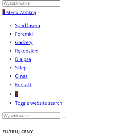
0
Menu
Zamknij
Spod lasera
Foremki
Gadżety
Rękodzieło
Dla psa
Sklep
O nas
Kontakt
0
Toggle website search
FILTRUJ CENY