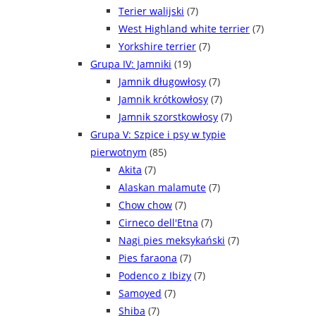
Terier walijski
(7)
West Highland white terrier
(7)
Yorkshire terrier
(7)
Grupa IV: Jamniki
(19)
Jamnik długowłosy
(7)
Jamnik krótkowłosy
(7)
Jamnik szorstkowłosy
(7)
Grupa V: Szpice i psy w typie
pierwotnym
(85)
Akita
(7)
Alaskan malamute
(7)
Chow chow
(7)
Cirneco dell'Etna
(7)
Nagi pies meksykański
(7)
Pies faraona
(7)
Podenco z Ibizy
(7)
Samoyed
(7)
Shiba
(7)