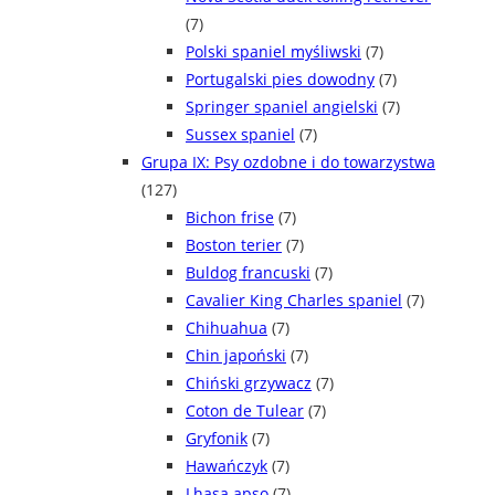
(7)
Polski spaniel myśliwski
(7)
Portugalski pies dowodny
(7)
Springer spaniel angielski
(7)
Sussex spaniel
(7)
Grupa IX: Psy ozdobne i do towarzystwa
(127)
Bichon frise
(7)
Boston terier
(7)
Buldog francuski
(7)
Cavalier King Charles spaniel
(7)
Chihuahua
(7)
Chin japoński
(7)
Chiński grzywacz
(7)
Coton de Tulear
(7)
Gryfonik
(7)
Hawańczyk
(7)
Lhasa apso
(7)