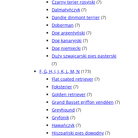
Czarny terier rosyjski
(7)
Dalmatyńczyk
(7)
Dandie dinmont terrier
(7)
Doberman
(7)
Dog argentyński
(7)
Dog kanaryjski
(7)
Dog niemiecki
(7)
Duży szwajcarski pies pasterski
(7)
F, G, H, I, J, K, L, M, N
(173)
Flat coated retriever
(7)
Foksterier
(7)
Golden retriever
(7)
Grand Basset griffon vendéen
(7)
Greyhound
(7)
Gryfonik
(7)
Hawańczyk
(7)
Hiszpański pies dowodny
(7)