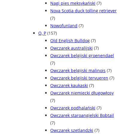
Nagi pies meksykański
(7)
Nova Scotia duck tolling retriever
(7)
Nowofunland
(7)
O, P
(157)
Old English Bulldog
(7)
Owczarek australijski
(7)
Owczarek belgijski groenendael
(7)
Owczarek belgijski malinois
(7)
Owczarek belgijski tervueren
(7)
Owczarek kaukaski
(7)
Owczarek niemiecki długowłosy
(7)
Owczarek podhalański
(7)
Owczarek staroangielski Bobtail
(7)
Owczarek szetlandzki
(7)