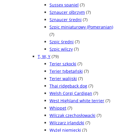
Sussex spaniel
(7)
Sznaucer olbrzym
(7)
Sznaucer średni
(7)
Szpic miniaturowy (Pomeranian)
(7)
Szpic średni
(7)
Szpic wilczy
(7)
T, W, Y
(79)
Terier szkocki
(7)
Terier tybetański
(7)
Terier walijski
(7)
Thai ridgeback dog
(7)
Welsh Corgi Cardigan
(7)
West Highland white terrier
(7)
Whippet
(7)
Wilczak czechosłowacki
(7)
Wilczarz irlandzki
(7)
Wyżeł niemiecki
(7)