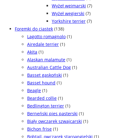
Wyżeł weimarski
(7)
Wyżeł węgierski
(7)
Yorkshire terrier
(7)
Foremki do ciastek
(138)
Lagotto romagnolo
(1)
Airedale terrier
(1)
Akita
(1)
Alaskan malamute
(1)
Australian Cattle Dog
(1)
Basset gaskoński
(1)
Basset hound
(1)
Beagle
(1)
Bearded collie
(1)
Bedlington terrier
(1)
Berneński pies pasterski
(1)
Biały owczarek szwajcarski
(1)
Bichon frise
(1)
Bobtail, owczarek staroangielski
(1)