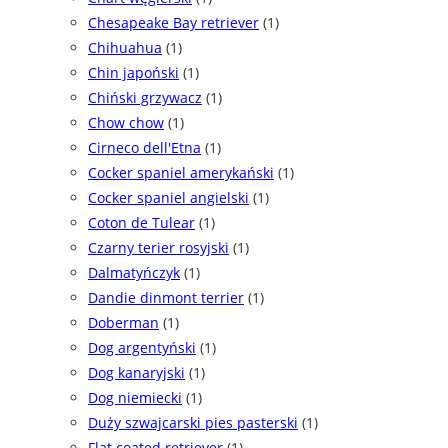
Chesapeake Bay retriever
(1)
Chihuahua
(1)
Chin japoński
(1)
Chiński grzywacz
(1)
Chow chow
(1)
Cirneco dell'Etna
(1)
Cocker spaniel amerykański
(1)
Cocker spaniel angielski
(1)
Coton de Tulear
(1)
Czarny terier rosyjski
(1)
Dalmatyńczyk
(1)
Dandie dinmont terrier
(1)
Doberman
(1)
Dog argentyński
(1)
Dog kanaryjski
(1)
Dog niemiecki
(1)
Duży szwajcarski pies pasterski
(1)
Flat coated retriever
(1)