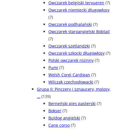
Owczarek belgijski tervueren
(7)
Owczarek niemiecki długowłosy
(7)
Owczarek podhalański
(7)
Owczarek staroangielski Bobtail
(7)
Owczarek szetlandzki
(7)
Owczarek szkocki długowłosy
(7)
Polski owczarek nizinny
(7)
Pumi
(7)
Welsh Corgi Cardigan
(7)
Wilczak czechosłowacki
(7)
Grupa II: Pinczery i sznaucery, molosy,
...
(139)
Berneński pies pasterski
(7)
Bokser
(7)
Buldog angielski
(7)
Cane corso
(7)