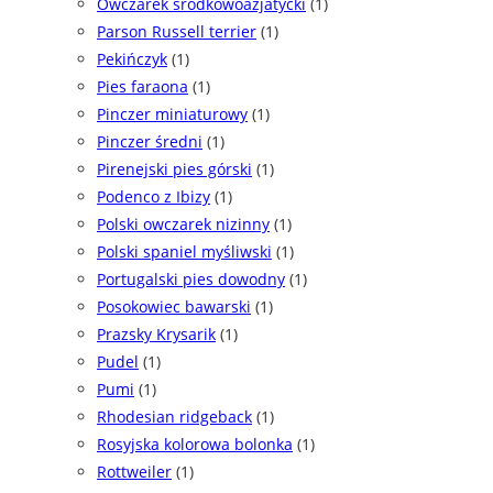
Owczarek środkowoazjatycki
(1)
Parson Russell terrier
(1)
Pekińczyk
(1)
Pies faraona
(1)
Pinczer miniaturowy
(1)
Pinczer średni
(1)
Pirenejski pies górski
(1)
Podenco z Ibizy
(1)
Polski owczarek nizinny
(1)
Polski spaniel myśliwski
(1)
Portugalski pies dowodny
(1)
Posokowiec bawarski
(1)
Prazsky Krysarik
(1)
Pudel
(1)
Pumi
(1)
Rhodesian ridgeback
(1)
Rosyjska kolorowa bolonka
(1)
Rottweiler
(1)