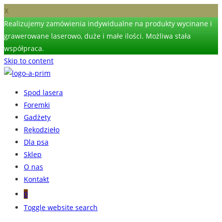
X
Realizujemy zamówienia indywidualne na produkty wycinane i
grawerowane laserowo, duże i małe ilości. Możliwa stała
współpraca.
Skip to content
Spod lasera
Foremki
Gadżety
Rękodzieło
Dla psa
Sklep
O nas
Kontakt
0
Toggle website search