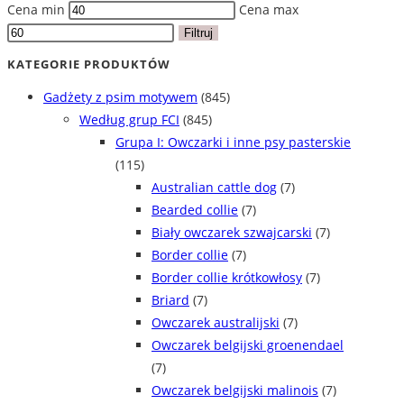
Cena min
Cena max
Filtruj
KATEGORIE PRODUKTÓW
Gadżety z psim motywem
(845)
Według grup FCI
(845)
Grupa I: Owczarki i inne psy pasterskie
(115)
Australian cattle dog
(7)
Bearded collie
(7)
Biały owczarek szwajcarski
(7)
Border collie
(7)
Border collie krótkowłosy
(7)
Briard
(7)
Owczarek australijski
(7)
Owczarek belgijski groenendael
(7)
Owczarek belgijski malinois
(7)