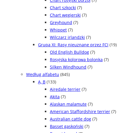
Chart rosyjski borzoj
(7)
Chart szkocki
(7)
Chart węgierski
(7)
Greyhound
(7)
Whippet
(7)
Wilczarz irlandzki
(7)
Grupa XI: Rasy nieuznane przez FCI
(19)
Old English Bulldog
(7)
Rosyjska kolorowa bolonka
(7)
Silken Windhound
(7)
Według alfabetu
(845)
A, B
(133)
Airedale terrier
(7)
Akita
(7)
Alaskan malamute
(7)
American Staffordshire terrier
(7)
Australian cattle dog
(7)
Basset gaskoński
(7)