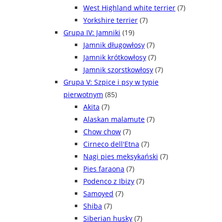
West Highland white terrier
(7)
Yorkshire terrier
(7)
Grupa IV: Jamniki
(19)
Jamnik długowłosy
(7)
Jamnik krótkowłosy
(7)
Jamnik szorstkowłosy
(7)
Grupa V: Szpice i psy w typie
pierwotnym
(85)
Akita
(7)
Alaskan malamute
(7)
Chow chow
(7)
Cirneco dell'Etna
(7)
Nagi pies meksykański
(7)
Pies faraona
(7)
Podenco z Ibizy
(7)
Samoyed
(7)
Shiba
(7)
Siberian husky
(7)