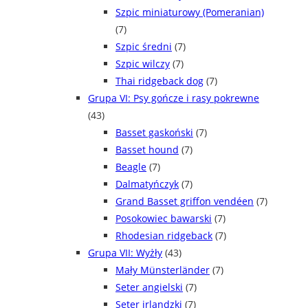
Szpic miniaturowy (Pomeranian)
(7)
Szpic średni
(7)
Szpic wilczy
(7)
Thai ridgeback dog
(7)
Grupa VI: Psy gończe i rasy pokrewne
(43)
Basset gaskoński
(7)
Basset hound
(7)
Beagle
(7)
Dalmatyńczyk
(7)
Grand Basset griffon vendéen
(7)
Posokowiec bawarski
(7)
Rhodesian ridgeback
(7)
Grupa VII: Wyżły
(43)
Mały Münsterländer
(7)
Seter angielski
(7)
Seter irlandzki
(7)