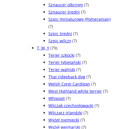
Sznaucer olbrzym
(7)
Sznaucer średni
(7)
Szpic miniaturowy (Pomeranian)
(7)
Szpic średni
(7)
Szpic wilczy
(7)
T, W, Y
(79)
Terier szkocki
(7)
Terier tybetański
(7)
Terier walijski
(7)
Thai ridgeback dog
(7)
Welsh Corgi Cardigan
(7)
West Highland white terrier
(7)
Whippet
(7)
Wilczak czechosłowacki
(7)
Wilczarz irlandzki
(7)
Wyżeł niemiecki
(7)
Wyżeł weimarski
(7)