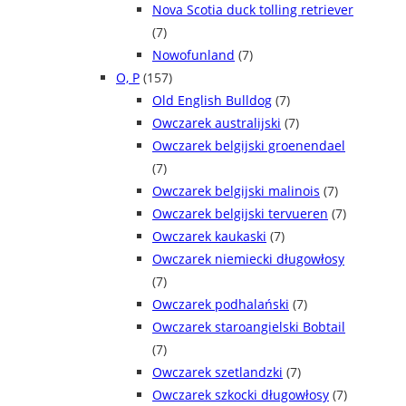
Nova Scotia duck tolling retriever
(7)
Nowofunland
(7)
O, P
(157)
Old English Bulldog
(7)
Owczarek australijski
(7)
Owczarek belgijski groenendael
(7)
Owczarek belgijski malinois
(7)
Owczarek belgijski tervueren
(7)
Owczarek kaukaski
(7)
Owczarek niemiecki długowłosy
(7)
Owczarek podhalański
(7)
Owczarek staroangielski Bobtail
(7)
Owczarek szetlandzki
(7)
Owczarek szkocki długowłosy
(7)