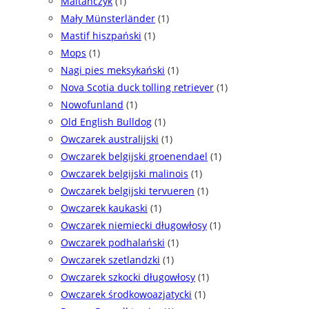
Maltańczyk
(1)
Mały Münsterländer
(1)
Mastif hiszpański
(1)
Mops
(1)
Nagi pies meksykański
(1)
Nova Scotia duck tolling retriever
(1)
Nowofunland
(1)
Old English Bulldog
(1)
Owczarek australijski
(1)
Owczarek belgijski groenendael
(1)
Owczarek belgijski malinois
(1)
Owczarek belgijski tervueren
(1)
Owczarek kaukaski
(1)
Owczarek niemiecki długowłosy
(1)
Owczarek podhalański
(1)
Owczarek szetlandzki
(1)
Owczarek szkocki długowłosy
(1)
Owczarek środkowoazjatycki
(1)