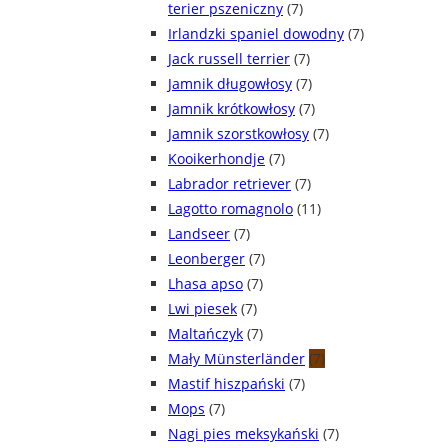
terier pszeniczny
(7)
Irlandzki spaniel dowodny
(7)
Jack russell terrier
(7)
Jamnik długowłosy
(7)
Jamnik krótkowłosy
(7)
Jamnik szorstkowłosy
(7)
Kooikerhondje
(7)
Labrador retriever
(7)
Lagotto romagnolo
(11)
Landseer
(7)
Leonberger
(7)
Lhasa apso
(7)
Lwi piesek
(7)
Maltańczyk
(7)
Mały Münsterländer
(7)
Mastif hiszpański
(7)
Mops
(7)
Nagi pies meksykański
(7)