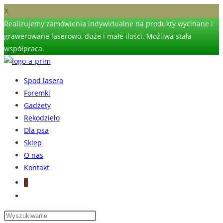
X
Realizujemy zamówienia indywidualne na produkty wycinane i
grawerowane laserowo, duże i małe ilości. Możliwa stała
współpraca.
Skip
to
Spod lasera
content
Foremki
Gadżety
Rękodzieło
Dla psa
Sklep
O nas
Kontakt
0
Toggle
website
search