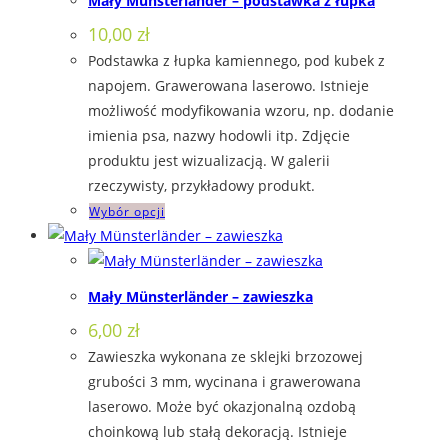
Mały Münsterländer – podstawka z łupka
wariantów.
10,00
zł
Opcje
Podstawka z łupka kamiennego, pod kubek z
można
napojem. Grawerowana laserowo. Istnieje
wybrać
możliwość modyfikowania wzoru, np. dodanie
na
imienia psa, nazwy hodowli itp. Zdjęcie
stronie
produktu jest wizualizacją. W galerii
produktu
rzeczywisty, przykładowy produkt.
Ten
Wybór opcji
produkt
ma
wiele
Mały Münsterländer – zawieszka
wariantów.
6,00
zł
Opcje
Zawieszka wykonana ze sklejki brzozowej
można
grubości 3 mm, wycinana i grawerowana
wybrać
laserowo. Może być okazjonalną ozdobą
na
choinkową lub stałą dekoracją. Istnieje
stronie