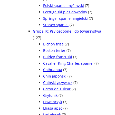
Polski spaniel myśliwski
(7)
Portugalski pies dowodny
(7)
Springer spaniel angielski
(7)
Sussex spaniel
(7)
Grupa IX: Psy ozdobne i do towarzystwa
(127)
Bichon frise
(7)
Boston terier
(7)
Buldog francuski
(7)
Cavalier King Charles spaniel
(7)
Chihuahua
(7)
Chin japoński
(7)
Chiński grzywacz
(7)
Coton de Tulear
(7)
Gryfonik
(7)
Hawańczyk
(7)
Lhasa apso
(7)
Lwi piesek
(7)