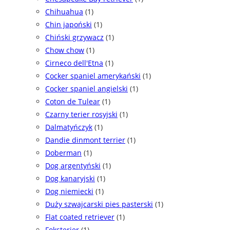
Chihuahua
(1)
Chin japoński
(1)
Chiński grzywacz
(1)
Chow chow
(1)
Cirneco dell'Etna
(1)
Cocker spaniel amerykański
(1)
Cocker spaniel angielski
(1)
Coton de Tulear
(1)
Czarny terier rosyjski
(1)
Dalmatyńczyk
(1)
Dandie dinmont terrier
(1)
Doberman
(1)
Dog argentyński
(1)
Dog kanaryjski
(1)
Dog niemiecki
(1)
Duży szwajcarski pies pasterski
(1)
Flat coated retriever
(1)
Foksterier
(1)