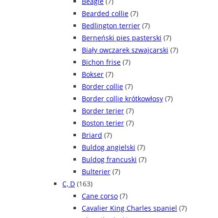
Beagle
(7)
Bearded collie
(7)
Bedlington terrier
(7)
Berneński pies pasterski
(7)
Biały owczarek szwajcarski
(7)
Bichon frise
(7)
Bokser
(7)
Border collie
(7)
Border collie krótkowłosy
(7)
Border terier
(7)
Boston terier
(7)
Briard
(7)
Buldog angielski
(7)
Buldog francuski
(7)
Bulterier
(7)
C, D
(163)
Cane corso
(7)
Cavalier King Charles spaniel
(7)