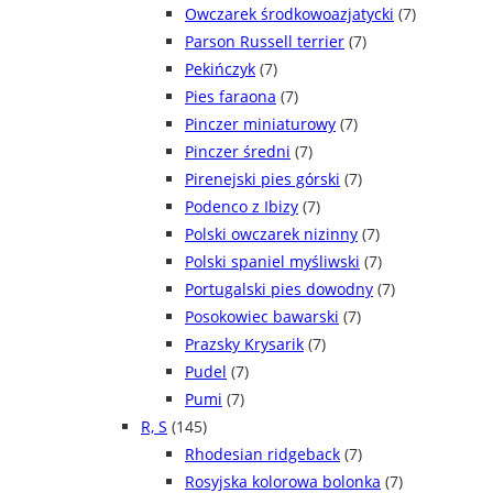
Owczarek środkowoazjatycki
(7)
Parson Russell terrier
(7)
Pekińczyk
(7)
Pies faraona
(7)
Pinczer miniaturowy
(7)
Pinczer średni
(7)
Pirenejski pies górski
(7)
Podenco z Ibizy
(7)
Polski owczarek nizinny
(7)
Polski spaniel myśliwski
(7)
Portugalski pies dowodny
(7)
Posokowiec bawarski
(7)
Prazsky Krysarik
(7)
Pudel
(7)
Pumi
(7)
R, S
(145)
Rhodesian ridgeback
(7)
Rosyjska kolorowa bolonka
(7)