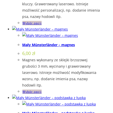
kluczy. Grawerowany laserowo. Istnieje
możliwość personalizacji, np. dodanie imienia
psa, nazwy hodowli itp.
Ten
Wybór opcji
produkt
ma
wiele
Mały Münsterländer – magnes
wariantów.
6,00
zł
Opcje
Magnes wykonany ze sklejki brzozowej
można
grubości 3 mm, wycinany i grawerowany
wybrać
laserowo. Istnieje możliwość modyfikowania
na
wzoru, np. dodanie imienia psa, nazwy
stronie
hodowli itp.
produktu
Ten
Wybór opcji
produkt
ma
wiele