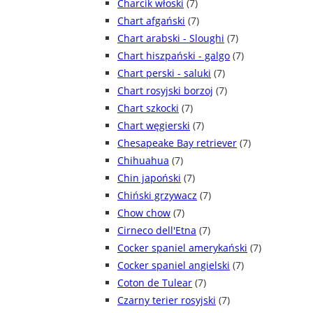
Charcik włoski
(7)
Chart afgański
(7)
Chart arabski - Sloughi
(7)
Chart hiszpański - galgo
(7)
Chart perski - saluki
(7)
Chart rosyjski borzoj
(7)
Chart szkocki
(7)
Chart węgierski
(7)
Chesapeake Bay retriever
(7)
Chihuahua
(7)
Chin japoński
(7)
Chiński grzywacz
(7)
Chow chow
(7)
Cirneco dell'Etna
(7)
Cocker spaniel amerykański
(7)
Cocker spaniel angielski
(7)
Coton de Tulear
(7)
Czarny terier rosyjski
(7)