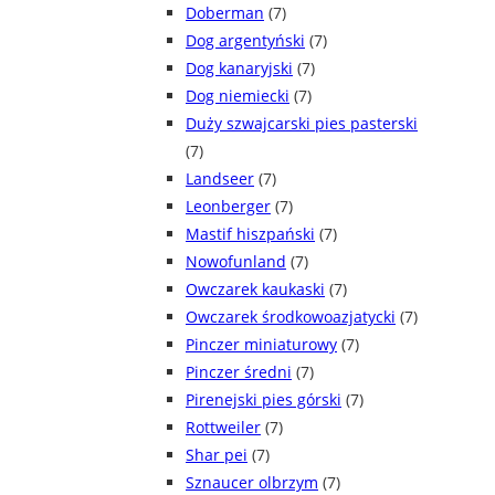
Doberman
(7)
Dog argentyński
(7)
Dog kanaryjski
(7)
Dog niemiecki
(7)
Duży szwajcarski pies pasterski
(7)
Landseer
(7)
Leonberger
(7)
Mastif hiszpański
(7)
Nowofunland
(7)
Owczarek kaukaski
(7)
Owczarek środkowoazjatycki
(7)
Pinczer miniaturowy
(7)
Pinczer średni
(7)
Pirenejski pies górski
(7)
Rottweiler
(7)
Shar pei
(7)
Sznaucer olbrzym
(7)