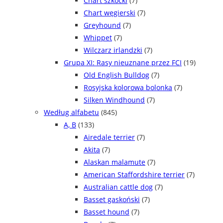
Chart szkocki
(7)
Chart węgierski
(7)
Greyhound
(7)
Whippet
(7)
Wilczarz irlandzki
(7)
Grupa XI: Rasy nieuznane przez FCI
(19)
Old English Bulldog
(7)
Rosyjska kolorowa bolonka
(7)
Silken Windhound
(7)
Według alfabetu
(845)
A, B
(133)
Airedale terrier
(7)
Akita
(7)
Alaskan malamute
(7)
American Staffordshire terrier
(7)
Australian cattle dog
(7)
Basset gaskoński
(7)
Basset hound
(7)