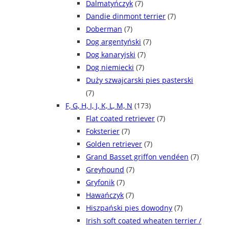
Dalmatyńczyk
(7)
Dandie dinmont terrier
(7)
Doberman
(7)
Dog argentyński
(7)
Dog kanaryjski
(7)
Dog niemiecki
(7)
Duży szwajcarski pies pasterski
(7)
F, G, H, I, J, K, L, M, N
(173)
Flat coated retriever
(7)
Foksterier
(7)
Golden retriever
(7)
Grand Basset griffon vendéen
(7)
Greyhound
(7)
Gryfonik
(7)
Hawańczyk
(7)
Hiszpański pies dowodny
(7)
Irish soft coated wheaten terrier /