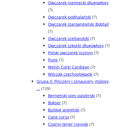
Owczarek niemiecki długowłosy
(7)
Owczarek podhalański
(7)
Owczarek staroangielski Bobtail
(7)
Owczarek szetlandzki
(7)
Owczarek szkocki długowłosy
(7)
Polski owczarek nizinny
(7)
Pumi
(7)
Welsh Corgi Cardigan
(7)
Wilczak czechosłowacki
(7)
Grupa II: Pinczery i sznaucery, molosy,
...
(139)
Berneński pies pasterski
(7)
Bokser
(7)
Buldog angielski
(7)
Cane corso
(7)
Czarny terier rosyjski
(7)