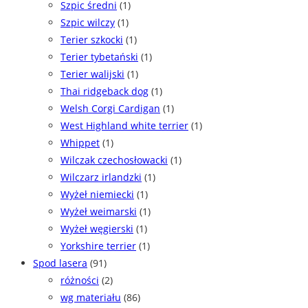
Szpic średni
(1)
Szpic wilczy
(1)
Terier szkocki
(1)
Terier tybetański
(1)
Terier walijski
(1)
Thai ridgeback dog
(1)
Welsh Corgi Cardigan
(1)
West Highland white terrier
(1)
Whippet
(1)
Wilczak czechosłowacki
(1)
Wilczarz irlandzki
(1)
Wyżeł niemiecki
(1)
Wyżeł weimarski
(1)
Wyżeł węgierski
(1)
Yorkshire terrier
(1)
Spod lasera
(91)
różności
(2)
wg materiału
(86)