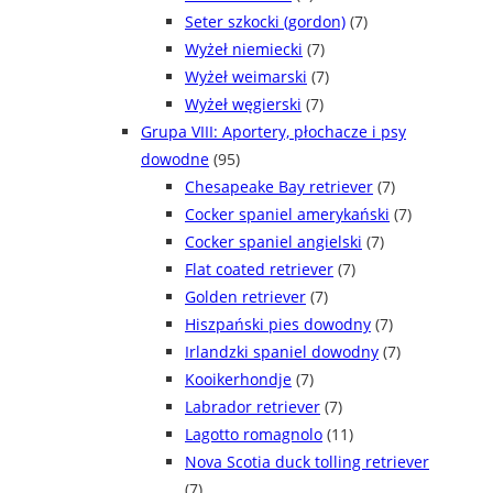
Seter szkocki (gordon)
(7)
Wyżeł niemiecki
(7)
Wyżeł weimarski
(7)
Wyżeł węgierski
(7)
Grupa VIII: Aportery, płochacze i psy
dowodne
(95)
Chesapeake Bay retriever
(7)
Cocker spaniel amerykański
(7)
Cocker spaniel angielski
(7)
Flat coated retriever
(7)
Golden retriever
(7)
Hiszpański pies dowodny
(7)
Irlandzki spaniel dowodny
(7)
Kooikerhondje
(7)
Labrador retriever
(7)
Lagotto romagnolo
(11)
Nova Scotia duck tolling retriever
(7)