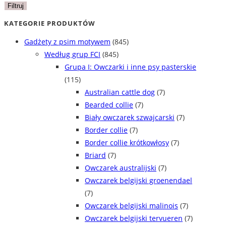
min
max
Filtruj
KATEGORIE PRODUKTÓW
Gadżety z psim motywem
(845)
Według grup FCI
(845)
Grupa I: Owczarki i inne psy pasterskie
(115)
Australian cattle dog
(7)
Bearded collie
(7)
Biały owczarek szwajcarski
(7)
Border collie
(7)
Border collie krótkowłosy
(7)
Briard
(7)
Owczarek australijski
(7)
Owczarek belgijski groenendael
(7)
Owczarek belgijski malinois
(7)
Owczarek belgijski tervueren
(7)