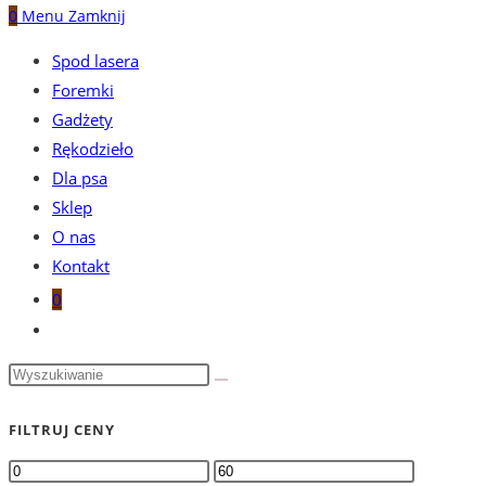
0
Menu
Zamknij
Spod lasera
Foremki
Gadżety
Rękodzieło
Dla psa
Sklep
O nas
Kontakt
0
Toggle
website
search
FILTRUJ CENY
Cena
Cena