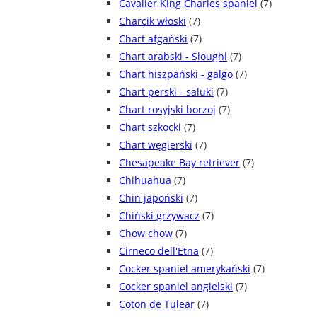
Cavalier King Charles spaniel
(7)
Charcik włoski
(7)
Chart afgański
(7)
Chart arabski - Sloughi
(7)
Chart hiszpański - galgo
(7)
Chart perski - saluki
(7)
Chart rosyjski borzoj
(7)
Chart szkocki
(7)
Chart węgierski
(7)
Chesapeake Bay retriever
(7)
Chihuahua
(7)
Chin japoński
(7)
Chiński grzywacz
(7)
Chow chow
(7)
Cirneco dell'Etna
(7)
Cocker spaniel amerykański
(7)
Cocker spaniel angielski
(7)
Coton de Tulear
(7)