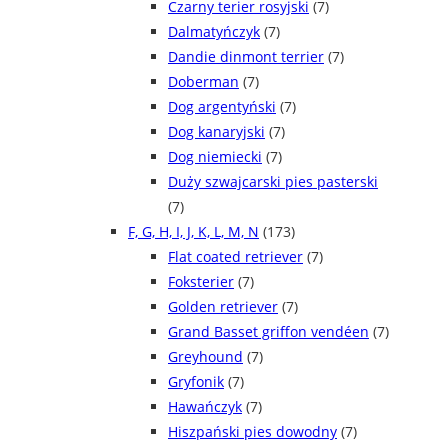
Czarny terier rosyjski
(7)
Dalmatyńczyk
(7)
Dandie dinmont terrier
(7)
Doberman
(7)
Dog argentyński
(7)
Dog kanaryjski
(7)
Dog niemiecki
(7)
Duży szwajcarski pies pasterski
(7)
F, G, H, I, J, K, L, M, N
(173)
Flat coated retriever
(7)
Foksterier
(7)
Golden retriever
(7)
Grand Basset griffon vendéen
(7)
Greyhound
(7)
Gryfonik
(7)
Hawańczyk
(7)
Hiszpański pies dowodny
(7)