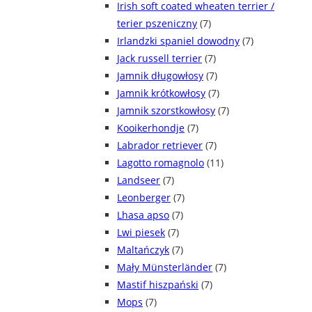
Irish soft coated wheaten terrier /
terier pszeniczny
(7)
Irlandzki spaniel dowodny
(7)
Jack russell terrier
(7)
Jamnik długowłosy
(7)
Jamnik krótkowłosy
(7)
Jamnik szorstkowłosy
(7)
Kooikerhondje
(7)
Labrador retriever
(7)
Lagotto romagnolo
(11)
Landseer
(7)
Leonberger
(7)
Lhasa apso
(7)
Lwi piesek
(7)
Maltańczyk
(7)
Mały Münsterländer
(7)
Mastif hiszpański
(7)
Mops
(7)