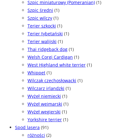
Szpic miniaturowy (Pomeranian)
(1)
Szpic średni
(1)
Szpic wilczy
(1)
Terier szkocki
(1)
Terier tybetański
(1)
Terier walijski
(1)
Thai ridgeback dog
(1)
Welsh Corgi Cardigan
(1)
West Highland white terrier
(1)
Whippet
(1)
Wilczak czechosłowacki
(1)
Wilczarz irlandzki
(1)
Wyżeł niemiecki
(1)
Wyżeł weimarski
(1)
Wyżeł węgierski
(1)
Yorkshire terrier
(1)
Spod lasera
(91)
różności
(2)