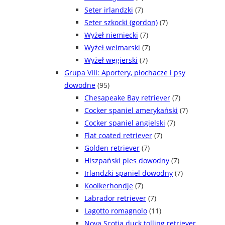
Seter irlandzki
(7)
Seter szkocki (gordon)
(7)
Wyżeł niemiecki
(7)
Wyżeł weimarski
(7)
Wyżeł węgierski
(7)
Grupa VIII: Aportery, płochacze i psy
dowodne
(95)
Chesapeake Bay retriever
(7)
Cocker spaniel amerykański
(7)
Cocker spaniel angielski
(7)
Flat coated retriever
(7)
Golden retriever
(7)
Hiszpański pies dowodny
(7)
Irlandzki spaniel dowodny
(7)
Kooikerhondje
(7)
Labrador retriever
(7)
Lagotto romagnolo
(11)
Nova Scotia duck tolling retriever