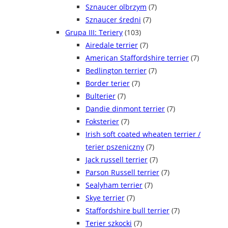
Sznaucer olbrzym
(7)
Sznaucer średni
(7)
Grupa III: Teriery
(103)
Airedale terrier
(7)
American Staffordshire terrier
(7)
Bedlington terrier
(7)
Border terier
(7)
Bulterier
(7)
Dandie dinmont terrier
(7)
Foksterier
(7)
Irish soft coated wheaten terrier /
terier pszeniczny
(7)
Jack russell terrier
(7)
Parson Russell terrier
(7)
Sealyham terrier
(7)
Skye terrier
(7)
Staffordshire bull terrier
(7)
Terier szkocki
(7)