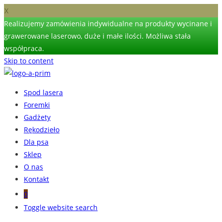
X
Realizujemy zamówienia indywidualne na produkty wycinane i
grawerowane laserowo, duże i małe ilości. Możliwa stała
współpraca.
Skip to content
Spod lasera
Foremki
Gadżety
Rękodzieło
Dla psa
Sklep
O nas
Kontakt
0
Toggle website search