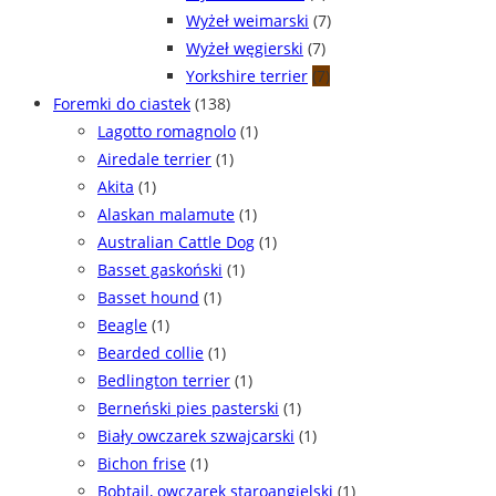
Wyżeł weimarski
(7)
Wyżeł węgierski
(7)
Yorkshire terrier
(7)
Foremki do ciastek
(138)
Lagotto romagnolo
(1)
Airedale terrier
(1)
Akita
(1)
Alaskan malamute
(1)
Australian Cattle Dog
(1)
Basset gaskoński
(1)
Basset hound
(1)
Beagle
(1)
Bearded collie
(1)
Bedlington terrier
(1)
Berneński pies pasterski
(1)
Biały owczarek szwajcarski
(1)
Bichon frise
(1)
Bobtail, owczarek staroangielski
(1)