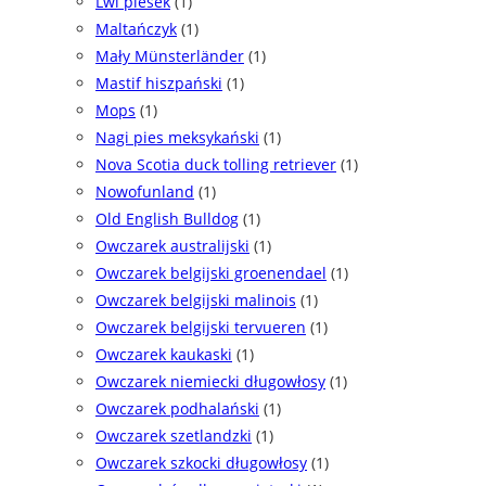
Lwi piesek
(1)
Maltańczyk
(1)
Mały Münsterländer
(1)
Mastif hiszpański
(1)
Mops
(1)
Nagi pies meksykański
(1)
Nova Scotia duck tolling retriever
(1)
Nowofunland
(1)
Old English Bulldog
(1)
Owczarek australijski
(1)
Owczarek belgijski groenendael
(1)
Owczarek belgijski malinois
(1)
Owczarek belgijski tervueren
(1)
Owczarek kaukaski
(1)
Owczarek niemiecki długowłosy
(1)
Owczarek podhalański
(1)
Owczarek szetlandzki
(1)
Owczarek szkocki długowłosy
(1)