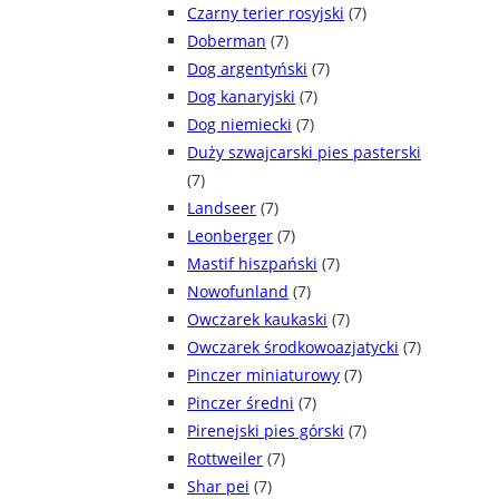
Czarny terier rosyjski
(7)
Doberman
(7)
Dog argentyński
(7)
Dog kanaryjski
(7)
Dog niemiecki
(7)
Duży szwajcarski pies pasterski
(7)
Landseer
(7)
Leonberger
(7)
Mastif hiszpański
(7)
Nowofunland
(7)
Owczarek kaukaski
(7)
Owczarek środkowoazjatycki
(7)
Pinczer miniaturowy
(7)
Pinczer średni
(7)
Pirenejski pies górski
(7)
Rottweiler
(7)
Shar pei
(7)