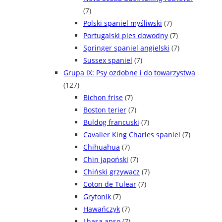
(7)
Polski spaniel myśliwski
(7)
Portugalski pies dowodny
(7)
Springer spaniel angielski
(7)
Sussex spaniel
(7)
Grupa IX: Psy ozdobne i do towarzystwa
(127)
Bichon frise
(7)
Boston terier
(7)
Buldog francuski
(7)
Cavalier King Charles spaniel
(7)
Chihuahua
(7)
Chin japoński
(7)
Chiński grzywacz
(7)
Coton de Tulear
(7)
Gryfonik
(7)
Hawańczyk
(7)
Lhasa apso
(7)