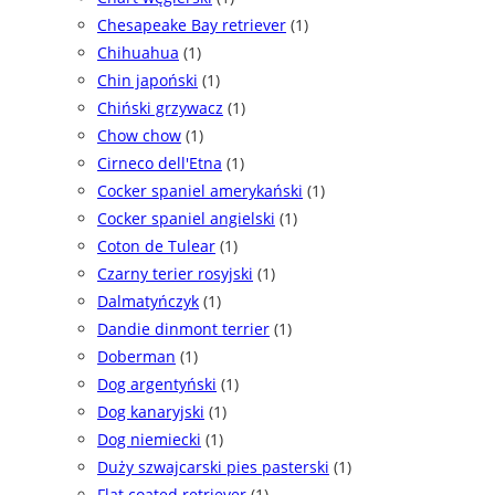
Chesapeake Bay retriever
(1)
Chihuahua
(1)
Chin japoński
(1)
Chiński grzywacz
(1)
Chow chow
(1)
Cirneco dell'Etna
(1)
Cocker spaniel amerykański
(1)
Cocker spaniel angielski
(1)
Coton de Tulear
(1)
Czarny terier rosyjski
(1)
Dalmatyńczyk
(1)
Dandie dinmont terrier
(1)
Doberman
(1)
Dog argentyński
(1)
Dog kanaryjski
(1)
Dog niemiecki
(1)
Duży szwajcarski pies pasterski
(1)
Flat coated retriever
(1)