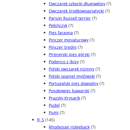
Owczarek szkocki długowłosy
(7)
Owczarek środkowoazjatycki
(7)
Parson Russell terrier
(7)
Pekińczyk
(7)
Pies faraona
(7)
Pinczer miniaturowy
(7)
Pinczer średni
(7)
Pirenejski pies górski
(7)
Podenco z Ibizy
(7)
Polski owczarek nizinny
(7)
Polski spaniel myśliwski
(7)
Portugalski pies dowodny
(7)
Posokowiec bawarski
(7)
Prazsky Krysarik
(7)
Pudel
(7)
Pumi
(7)
R, S
(145)
Rhodesian ridgeback
(7)