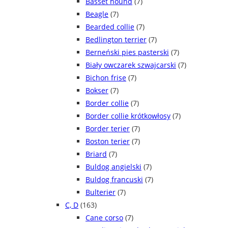
Basset hound
(7)
Beagle
(7)
Bearded collie
(7)
Bedlington terrier
(7)
Berneński pies pasterski
(7)
Biały owczarek szwajcarski
(7)
Bichon frise
(7)
Bokser
(7)
Border collie
(7)
Border collie krótkowłosy
(7)
Border terier
(7)
Boston terier
(7)
Briard
(7)
Buldog angielski
(7)
Buldog francuski
(7)
Bulterier
(7)
C, D
(163)
Cane corso
(7)