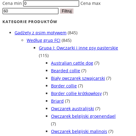
Cena min
Cena max
Filtruj
KATEGORIE PRODUKTÓW
Gadżety z psim motywem
(845)
Według grup FCI
(845)
Grupa I: Owczarki i inne psy pasterskie
(115)
Australian cattle dog
(7)
Bearded collie
(7)
Biały owczarek szwajcarski
(7)
Border collie
(7)
Border collie krótkowłosy
(7)
Briard
(7)
Owczarek australijski
(7)
Owczarek belgijski groenendael
(7)
Owczarek belgijski malinois
(7)