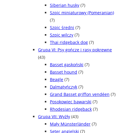
Siberian husky
(7)
Szpic miniaturowy (Pomeranian)
(7)
Szpic średni
(7)
Szpic wilczy
(7)
Thai ridgeback dog
(7)
Grupa VI: Psy gończe i rasy pokrewne
(43)
Basset gaskoński
(7)
Basset hound
(7)
Beagle
(7)
Dalmatyńczyk
(7)
Grand Basset griffon vendéen
(7)
Posokowiec bawarski
(7)
Rhodesian ridgeback
(7)
Grupa VII: Wyżły
(43)
Mały Münsterländer
(7)
Seter angielski
(7)