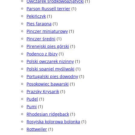
Owczarek środkowoazjatycki
(1)
Parson Russell terrier
(1)
Pekińczyk
(1)
Pies faraona
(1)
Pinczer miniaturowy
(1)
Pinczer średni
(1)
Pirenejski pies górski
(1)
Podenco z Ibizy
(1)
Polski owczarek nizinny
(1)
Polski spaniel myśliwski
(1)
Portugalski pies dowodny
(1)
Posokowiec bawarski
(1)
Prazsky Krysarik
(1)
Pudel
(1)
Pumi
(1)
Rhodesian ridgeback
(1)
Rosyjska kolorowa bolonka
(1)
Rottweiler
(1)