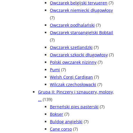
Owczarek belgijski tervueren
(7)
Owczarek niemiecki długowłosy
(7)
Owczarek podhalański
(7)
Owczarek staroangielski Bobtail
(7)
Owczarek szetlandzki
(7)
Owczarek szkocki długowłosy
(7)
Polski owczarek nizinny
(7)
Pumi
(7)
Welsh Corgi Cardigan
(7)
Wilczak czechosłowacki
(7)
Grupa II: Pinczery i sznaucery, molosy,
...
(139)
Berneński pies pasterski
(7)
Bokser
(7)
Buldog angielski
(7)
Cane corso
(7)