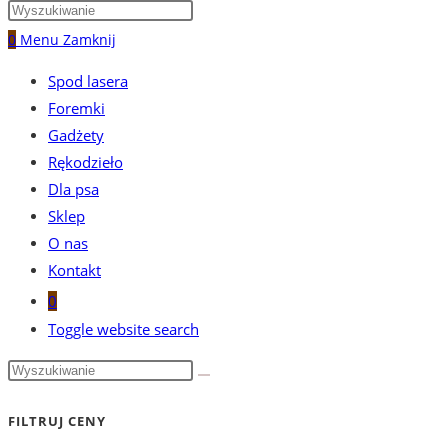
0
Menu
Zamknij
Spod lasera
Foremki
Gadżety
Rękodzieło
Dla psa
Sklep
O nas
Kontakt
0
Toggle website search
FILTRUJ CENY