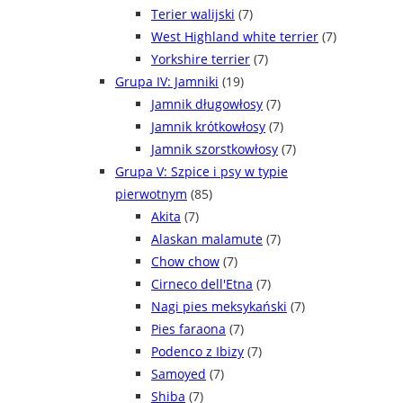
Terier walijski
(7)
West Highland white terrier
(7)
Yorkshire terrier
(7)
Grupa IV: Jamniki
(19)
Jamnik długowłosy
(7)
Jamnik krótkowłosy
(7)
Jamnik szorstkowłosy
(7)
Grupa V: Szpice i psy w typie
pierwotnym
(85)
Akita
(7)
Alaskan malamute
(7)
Chow chow
(7)
Cirneco dell'Etna
(7)
Nagi pies meksykański
(7)
Pies faraona
(7)
Podenco z Ibizy
(7)
Samoyed
(7)
Shiba
(7)