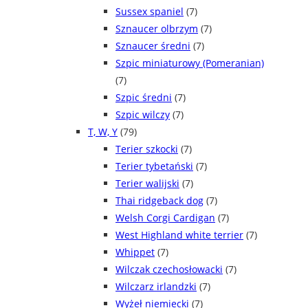
Sussex spaniel
(7)
Sznaucer olbrzym
(7)
Sznaucer średni
(7)
Szpic miniaturowy (Pomeranian)
(7)
Szpic średni
(7)
Szpic wilczy
(7)
T, W, Y
(79)
Terier szkocki
(7)
Terier tybetański
(7)
Terier walijski
(7)
Thai ridgeback dog
(7)
Welsh Corgi Cardigan
(7)
West Highland white terrier
(7)
Whippet
(7)
Wilczak czechosłowacki
(7)
Wilczarz irlandzki
(7)
Wyżeł niemiecki
(7)