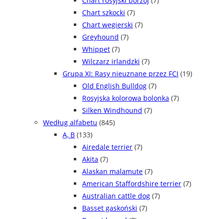
Chart rosyjski borzoj
(7)
Chart szkocki
(7)
Chart węgierski
(7)
Greyhound
(7)
Whippet
(7)
Wilczarz irlandzki
(7)
Grupa XI: Rasy nieuznane przez FCI
(19)
Old English Bulldog
(7)
Rosyjska kolorowa bolonka
(7)
Silken Windhound
(7)
Według alfabetu
(845)
A, B
(133)
Airedale terrier
(7)
Akita
(7)
Alaskan malamute
(7)
American Staffordshire terrier
(7)
Australian cattle dog
(7)
Basset gaskoński
(7)