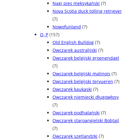
Nagi pies meksykański
(7)
Nova Scotia duck tolling retriever
(7)
Nowofunland
(7)
O, P
(157)
Old English Bulldog
(7)
Owczarek australijski
(7)
Owczarek belgijski groenendael
(7)
Owczarek belgijski malinois
(7)
Owczarek belgijski tervueren
(7)
Owczarek kaukaski
(7)
Owczarek niemiecki długowłosy
(7)
Owczarek podhalański
(7)
Owczarek staroangielski Bobtail
(7)
Owczarek szetlandzki
(7)