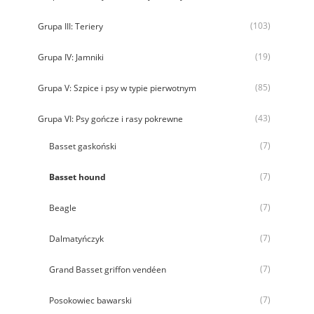
(103)
Grupa III: Teriery
(19)
Grupa IV: Jamniki
(85)
Grupa V: Szpice i psy w typie pierwotnym
(43)
Grupa VI: Psy gończe i rasy pokrewne
(7)
Basset gaskoński
(7)
Basset hound
(7)
Beagle
(7)
Dalmatyńczyk
(7)
Grand Basset griffon vendéen
(7)
Posokowiec bawarski