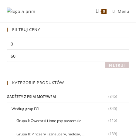
Menu
0
FILTRUJ CENY
FILTRUJ
KATEGORIE PRODUKTÓW
(845)
GADŻETY Z PSIM MOTYWEM
(845)
Według grup FCI
(115)
Grupa I: Owczarki i inne psy pasterskie
(139)
Grupa II: Pinczery i sznaucery, molosy, ...