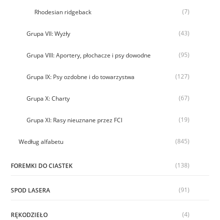
(7)
Rhodesian ridgeback
(43)
Grupa VII: Wyżły
(95)
Grupa VIII: Aportery, płochacze i psy dowodne
(127)
Grupa IX: Psy ozdobne i do towarzystwa
(67)
Grupa X: Charty
(19)
Grupa XI: Rasy nieuznane przez FCI
(845)
Według alfabetu
(138)
FOREMKI DO CIASTEK
(91)
SPOD LASERA
(4)
RĘKODZIEŁO