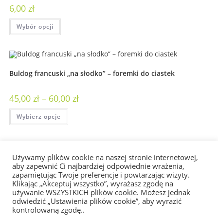
6,00
zł
Wybór opcji
Buldog francuski „na słodko” – foremki do ciastek
45,00
zł
–
60,00
zł
Wybierz opcje
Używamy plików cookie na naszej stronie internetowej,
Buldog francuski na poduszce
aby zapewnić Ci najbardziej odpowiednie wrażenia,
zapamiętując Twoje preferencje i powtarzając wizyty.
Klikając „Akceptuj wszystko”, wyrażasz zgodę na
50,00
zł
używanie WSZYSTKICH plików cookie. Możesz jednak
odwiedzić „Ustawienia plików cookie”, aby wyrazić
Wybór opcji
kontrolowaną zgodę..