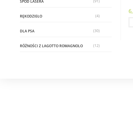
(91)
SPOD LASERA
6
(4)
RĘKODZIEŁO
(30)
DLA PSA
(12)
RÓŻNOŚCI Z LAGOTTO ROMAGNOLO