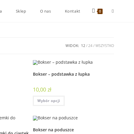
a
Sklep
O nas
Kontakt
0
WIDOK:
12
24
WSZYSTKO
Bokser – podstawka z łupka
10,00
zł
Wybór opcji
Bokser na poduszce
mki do ciastek