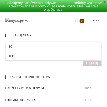
Realizujemy zamówienia indywidualne na produkty wycinane i
X
grawerowane laserowo, duże i małe ilości. Możliwa stała
współpraca.
Menu
0
FILTRUJ CENY
FILTRUJ
KATEGORIE PRODUKTÓW
(845)
GADŻETY Z PSIM MOTYWEM
(138)
FOREMKI DO CIASTEK