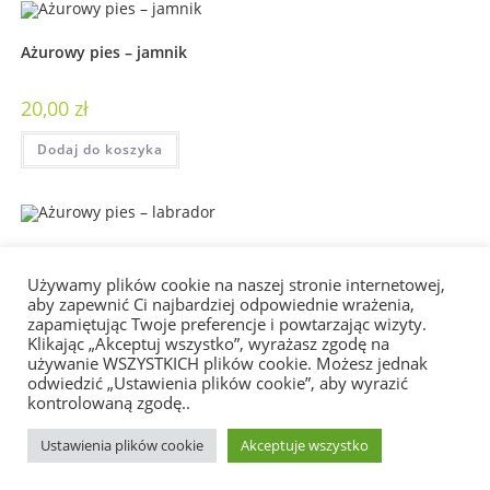
Ażurowy pies – jamnik
20,00
zł
Dodaj do koszyka
Ażurowy pies – labrador
Używamy plików cookie na naszej stronie internetowej,
aby zapewnić Ci najbardziej odpowiednie wrażenia,
20,00
zł
zapamiętując Twoje preferencje i powtarzając wizyty.
Klikając „Akceptuj wszystko”, wyrażasz zgodę na
Dodaj do koszyka
używanie WSZYSTKICH plików cookie. Możesz jednak
odwiedzić „Ustawienia plików cookie”, aby wyrazić
kontrolowaną zgodę..
1
2
3
4
Ustawienia plików cookie
Akceptuje wszystko