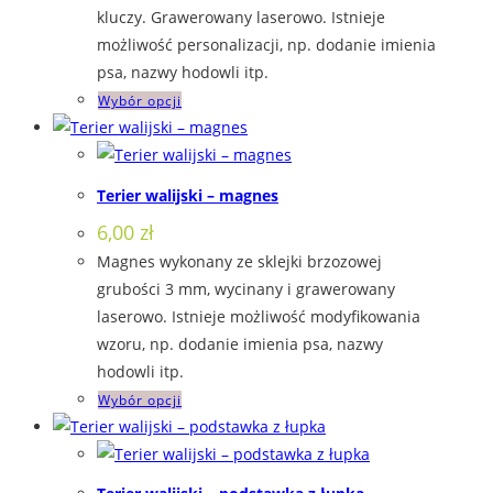
kluczy. Grawerowany laserowo. Istnieje
możliwość personalizacji, np. dodanie imienia
psa, nazwy hodowli itp.
Ten
Wybór opcji
produkt
ma
wiele
Terier walijski – magnes
wariantów.
6,00
zł
Opcje
Magnes wykonany ze sklejki brzozowej
można
grubości 3 mm, wycinany i grawerowany
wybrać
laserowo. Istnieje możliwość modyfikowania
na
wzoru, np. dodanie imienia psa, nazwy
stronie
hodowli itp.
produktu
Ten
Wybór opcji
produkt
ma
wiele