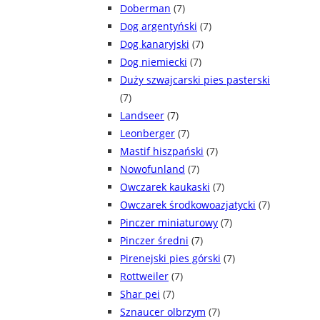
Doberman
(7)
Dog argentyński
(7)
Dog kanaryjski
(7)
Dog niemiecki
(7)
Duży szwajcarski pies pasterski
(7)
Landseer
(7)
Leonberger
(7)
Mastif hiszpański
(7)
Nowofunland
(7)
Owczarek kaukaski
(7)
Owczarek środkowoazjatycki
(7)
Pinczer miniaturowy
(7)
Pinczer średni
(7)
Pirenejski pies górski
(7)
Rottweiler
(7)
Shar pei
(7)
Sznaucer olbrzym
(7)