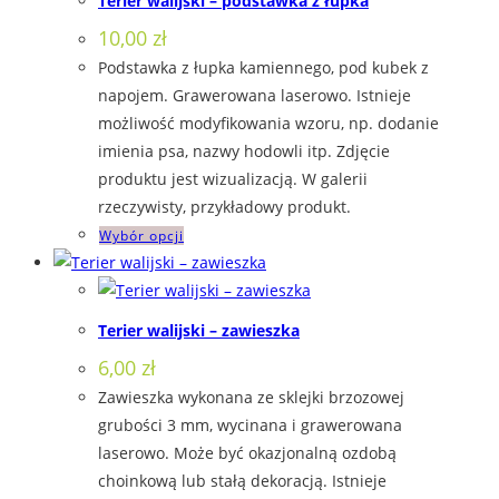
Terier walijski – podstawka z łupka
wariantów.
10,00
zł
Opcje
Podstawka z łupka kamiennego, pod kubek z
można
napojem. Grawerowana laserowo. Istnieje
wybrać
możliwość modyfikowania wzoru, np. dodanie
na
imienia psa, nazwy hodowli itp. Zdjęcie
stronie
produktu jest wizualizacją. W galerii
produktu
rzeczywisty, przykładowy produkt.
Ten
Wybór opcji
produkt
ma
wiele
Terier walijski – zawieszka
wariantów.
6,00
zł
Opcje
Zawieszka wykonana ze sklejki brzozowej
można
grubości 3 mm, wycinana i grawerowana
wybrać
laserowo. Może być okazjonalną ozdobą
na
choinkową lub stałą dekoracją. Istnieje
stronie