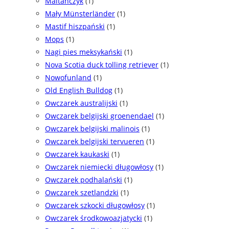
Maltańczyk
(1)
Mały Münsterländer
(1)
Mastif hiszpański
(1)
Mops
(1)
Nagi pies meksykański
(1)
Nova Scotia duck tolling retriever
(1)
Nowofunland
(1)
Old English Bulldog
(1)
Owczarek australijski
(1)
Owczarek belgijski groenendael
(1)
Owczarek belgijski malinois
(1)
Owczarek belgijski tervueren
(1)
Owczarek kaukaski
(1)
Owczarek niemiecki długowłosy
(1)
Owczarek podhalański
(1)
Owczarek szetlandzki
(1)
Owczarek szkocki długowłosy
(1)
Owczarek środkowoazjatycki
(1)