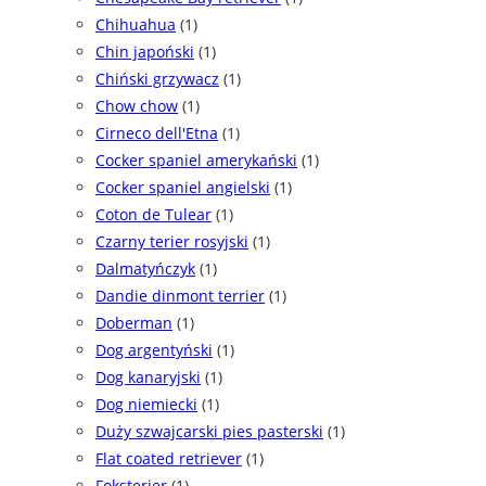
Chihuahua
(1)
Chin japoński
(1)
Chiński grzywacz
(1)
Chow chow
(1)
Cirneco dell'Etna
(1)
Cocker spaniel amerykański
(1)
Cocker spaniel angielski
(1)
Coton de Tulear
(1)
Czarny terier rosyjski
(1)
Dalmatyńczyk
(1)
Dandie dinmont terrier
(1)
Doberman
(1)
Dog argentyński
(1)
Dog kanaryjski
(1)
Dog niemiecki
(1)
Duży szwajcarski pies pasterski
(1)
Flat coated retriever
(1)
Foksterier
(1)