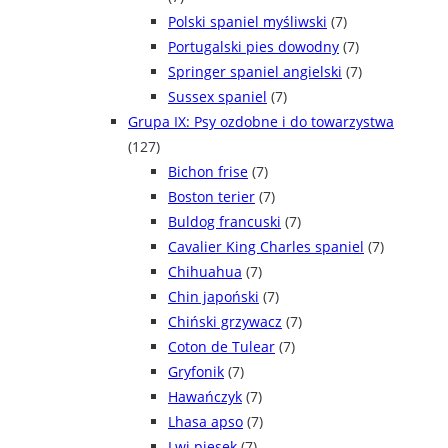
Polski spaniel myśliwski
(7)
Portugalski pies dowodny
(7)
Springer spaniel angielski
(7)
Sussex spaniel
(7)
Grupa IX: Psy ozdobne i do towarzystwa
(127)
Bichon frise
(7)
Boston terier
(7)
Buldog francuski
(7)
Cavalier King Charles spaniel
(7)
Chihuahua
(7)
Chin japoński
(7)
Chiński grzywacz
(7)
Coton de Tulear
(7)
Gryfonik
(7)
Hawańczyk
(7)
Lhasa apso
(7)
Lwi piesek
(7)