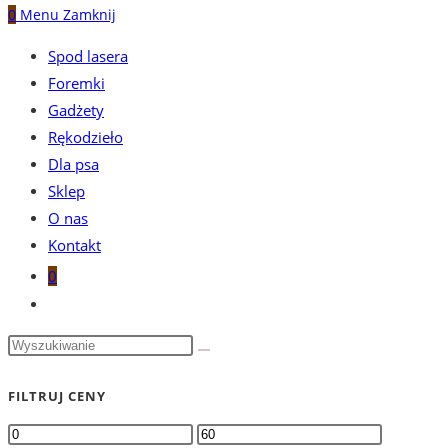
0
Menu
Zamknij
Spod lasera
Foremki
Gadżety
Rękodzieło
Dla psa
Sklep
O nas
Kontakt
0
Toggle
website
search
FILTRUJ CENY
Cena
Cena