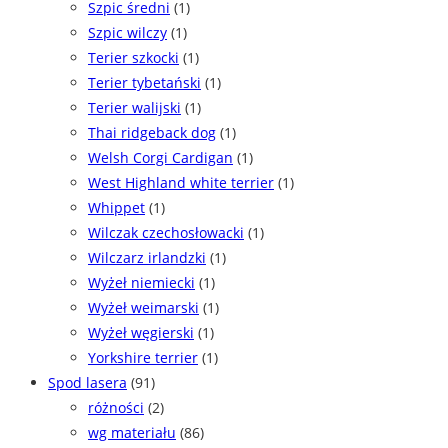
Szpic średni
(1)
Szpic wilczy
(1)
Terier szkocki
(1)
Terier tybetański
(1)
Terier walijski
(1)
Thai ridgeback dog
(1)
Welsh Corgi Cardigan
(1)
West Highland white terrier
(1)
Whippet
(1)
Wilczak czechosłowacki
(1)
Wilczarz irlandzki
(1)
Wyżeł niemiecki
(1)
Wyżeł weimarski
(1)
Wyżeł węgierski
(1)
Yorkshire terrier
(1)
Spod lasera
(91)
różności
(2)
wg materiału
(86)