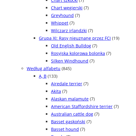
Chart szkocki
(7)
Chart węgierski
(7)
Greyhound
(7)
Whippet
(7)
Wilczarz irlandzki
(7)
Grupa XI: Rasy nieuznane przez FCI
(19)
Old English Bulldog
(7)
Rosyjska kolorowa bolonka
(7)
Silken Windhound
(7)
Według alfabetu
(845)
A, B
(133)
Airedale terrier
(7)
Akita
(7)
Alaskan malamute
(7)
American Staffordshire terrier
(7)
Australian cattle dog
(7)
Basset gaskoński
(7)
Basset hound
(7)