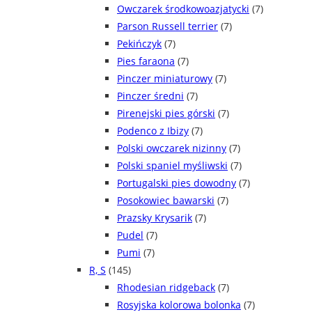
Owczarek środkowoazjatycki
(7)
Parson Russell terrier
(7)
Pekińczyk
(7)
Pies faraona
(7)
Pinczer miniaturowy
(7)
Pinczer średni
(7)
Pirenejski pies górski
(7)
Podenco z Ibizy
(7)
Polski owczarek nizinny
(7)
Polski spaniel myśliwski
(7)
Portugalski pies dowodny
(7)
Posokowiec bawarski
(7)
Prazsky Krysarik
(7)
Pudel
(7)
Pumi
(7)
R, S
(145)
Rhodesian ridgeback
(7)
Rosyjska kolorowa bolonka
(7)