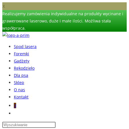
X
Realizujemy zamówienia indywidualne na produkty wycinane i
grawerowane laserowo, duże i małe ilości. Możliwa stała
współpraca.
Skip
to
Spod lasera
content
Foremki
Gadżety
Rękodzieło
Dla psa
Sklep
O nas
Kontakt
0
Toggle
website
search