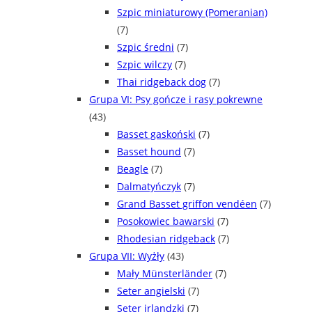
Szpic miniaturowy (Pomeranian)
(7)
Szpic średni
(7)
Szpic wilczy
(7)
Thai ridgeback dog
(7)
Grupa VI: Psy gończe i rasy pokrewne
(43)
Basset gaskoński
(7)
Basset hound
(7)
Beagle
(7)
Dalmatyńczyk
(7)
Grand Basset griffon vendéen
(7)
Posokowiec bawarski
(7)
Rhodesian ridgeback
(7)
Grupa VII: Wyżły
(43)
Mały Münsterländer
(7)
Seter angielski
(7)
Seter irlandzki
(7)