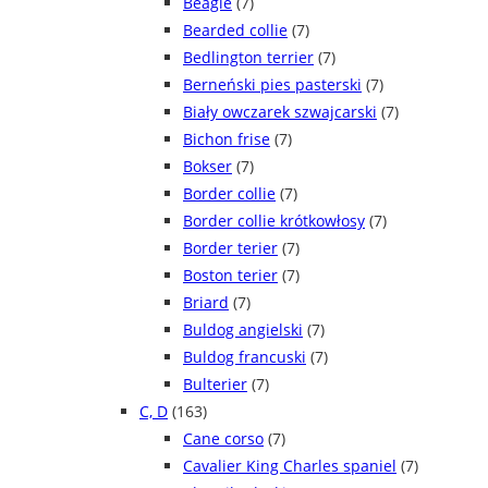
Beagle
(7)
Bearded collie
(7)
Bedlington terrier
(7)
Berneński pies pasterski
(7)
Biały owczarek szwajcarski
(7)
Bichon frise
(7)
Bokser
(7)
Border collie
(7)
Border collie krótkowłosy
(7)
Border terier
(7)
Boston terier
(7)
Briard
(7)
Buldog angielski
(7)
Buldog francuski
(7)
Bulterier
(7)
C, D
(163)
Cane corso
(7)
Cavalier King Charles spaniel
(7)