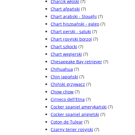
Charcik włoski
(7)
Chart afgański
(7)
Chart arabski - Sloughi
(7)
Chart hiszpański - galgo
(7)
Chart perski - saluki
(7)
Chart rosyjski borzoj
(7)
Chart szkocki
(7)
Chart węgierski
(7)
Chesapeake Bay retriever
(7)
Chihuahua
(7)
Chin japoński
(7)
Chiński grzywacz
(7)
Chow chow
(7)
Cirneco dell'Etna
(7)
Cocker spaniel amerykański
(7)
Cocker spaniel angielski
(7)
Coton de Tulear
(7)
Czarny terier rosyjski
(7)