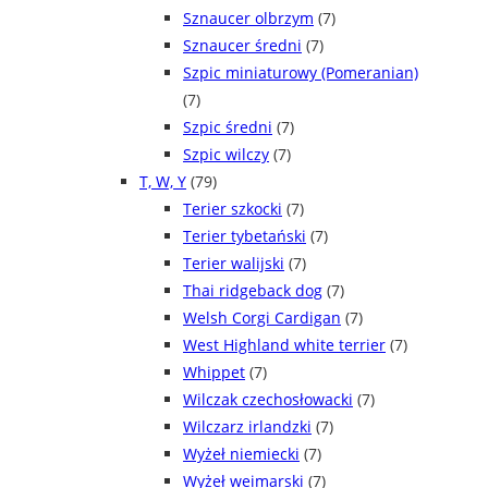
Sznaucer olbrzym
(7)
Sznaucer średni
(7)
Szpic miniaturowy (Pomeranian)
(7)
Szpic średni
(7)
Szpic wilczy
(7)
T, W, Y
(79)
Terier szkocki
(7)
Terier tybetański
(7)
Terier walijski
(7)
Thai ridgeback dog
(7)
Welsh Corgi Cardigan
(7)
West Highland white terrier
(7)
Whippet
(7)
Wilczak czechosłowacki
(7)
Wilczarz irlandzki
(7)
Wyżeł niemiecki
(7)
Wyżeł weimarski
(7)