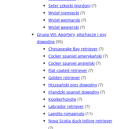
Seter szkocki (gordon)
(7)
Wyżeł niemiecki
(7)
Wyżeł weimarski
(7)
Wyżeł węgierski
(7)
Grupa VIII: Aportery, płochacze i psy
dowodne
(95)
Chesapeake Bay retriever
(7)
Cocker spaniel amerykański
(7)
Cocker spaniel angielski
(7)
Flat coated retriever
(7)
Golden retriever
(7)
Hiszpański pies dowodny
(7)
Irlandzki spaniel dowodny
(7)
Kooikerhondje
(7)
Labrador retriever
(7)
Lagotto romagnolo
(11)
Nova Scotia duck tolling retriever
(7)