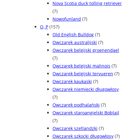
Nova Scotia duck tolling retriever
(7)
Nowofunland
(7)
O, P
(157)
Old English Bulldog
(7)
Owczarek australijski
(7)
Owczarek belgijski groenendael
(7)
Owczarek belgijski malinois
(7)
Owczarek belgijski tervueren
(7)
Owczarek kaukaski
(7)
Owczarek niemiecki długowłosy
(7)
Owczarek podhalański
(7)
Owczarek staroangielski Bobtail
(7)
Owczarek szetlandzki
(7)
Owczarek szkocki długowłosy
(7)