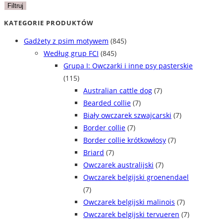
min
max
Filtruj
KATEGORIE PRODUKTÓW
Gadżety z psim motywem
(845)
Według grup FCI
(845)
Grupa I: Owczarki i inne psy pasterskie
(115)
Australian cattle dog
(7)
Bearded collie
(7)
Biały owczarek szwajcarski
(7)
Border collie
(7)
Border collie krótkowłosy
(7)
Briard
(7)
Owczarek australijski
(7)
Owczarek belgijski groenendael
(7)
Owczarek belgijski malinois
(7)
Owczarek belgijski tervueren
(7)