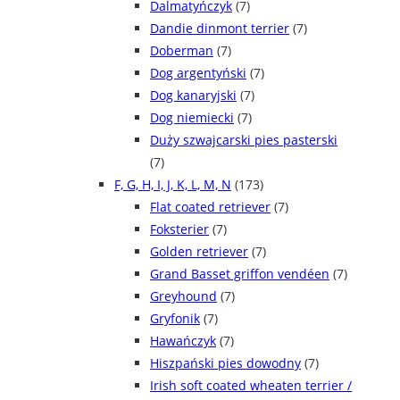
Dalmatyńczyk
(7)
Dandie dinmont terrier
(7)
Doberman
(7)
Dog argentyński
(7)
Dog kanaryjski
(7)
Dog niemiecki
(7)
Duży szwajcarski pies pasterski
(7)
F, G, H, I, J, K, L, M, N
(173)
Flat coated retriever
(7)
Foksterier
(7)
Golden retriever
(7)
Grand Basset griffon vendéen
(7)
Greyhound
(7)
Gryfonik
(7)
Hawańczyk
(7)
Hiszpański pies dowodny
(7)
Irish soft coated wheaten terrier /