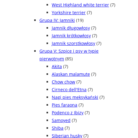
West Highland white terrier
(7)
Yorkshire terrier
(7)
Grupa IV: Jamniki
(19)
Jamnik długowłosy
(7)
Jamnik krótkowłosy
(7)
Jamnik szorstkowłosy
(7)
Grupa V: Szpice i psy w typie
pierwotnym
(85)
Akita
(7)
Alaskan malamute
(7)
Chow chow
(7)
Cirneco dell'Etna
(7)
Nagi pies meksykański
(7)
Pies faraona
(7)
Podenco z Ibizy
(7)
Samoyed
(7)
Shiba
(7)
Siberian husky
(7)