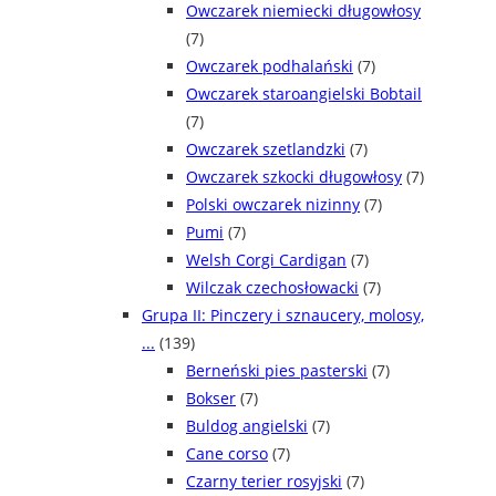
Owczarek niemiecki długowłosy
(7)
Owczarek podhalański
(7)
Owczarek staroangielski Bobtail
(7)
Owczarek szetlandzki
(7)
Owczarek szkocki długowłosy
(7)
Polski owczarek nizinny
(7)
Pumi
(7)
Welsh Corgi Cardigan
(7)
Wilczak czechosłowacki
(7)
Grupa II: Pinczery i sznaucery, molosy,
...
(139)
Berneński pies pasterski
(7)
Bokser
(7)
Buldog angielski
(7)
Cane corso
(7)
Czarny terier rosyjski
(7)