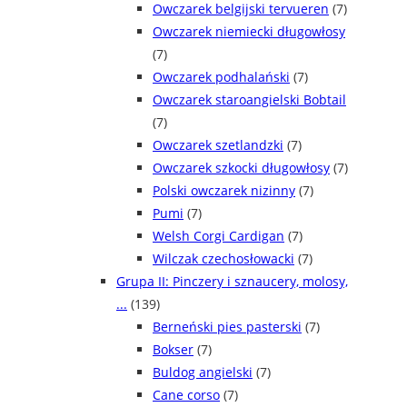
Owczarek belgijski tervueren
(7)
Owczarek niemiecki długowłosy
(7)
Owczarek podhalański
(7)
Owczarek staroangielski Bobtail
(7)
Owczarek szetlandzki
(7)
Owczarek szkocki długowłosy
(7)
Polski owczarek nizinny
(7)
Pumi
(7)
Welsh Corgi Cardigan
(7)
Wilczak czechosłowacki
(7)
Grupa II: Pinczery i sznaucery, molosy,
...
(139)
Berneński pies pasterski
(7)
Bokser
(7)
Buldog angielski
(7)
Cane corso
(7)