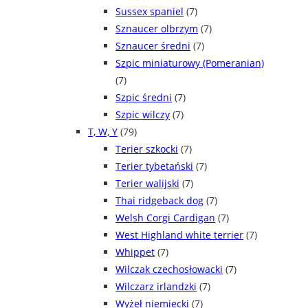
Sussex spaniel
(7)
Sznaucer olbrzym
(7)
Sznaucer średni
(7)
Szpic miniaturowy (Pomeranian)
(7)
Szpic średni
(7)
Szpic wilczy
(7)
T, W, Y
(79)
Terier szkocki
(7)
Terier tybetański
(7)
Terier walijski
(7)
Thai ridgeback dog
(7)
Welsh Corgi Cardigan
(7)
West Highland white terrier
(7)
Whippet
(7)
Wilczak czechosłowacki
(7)
Wilczarz irlandzki
(7)
Wyżeł niemiecki
(7)