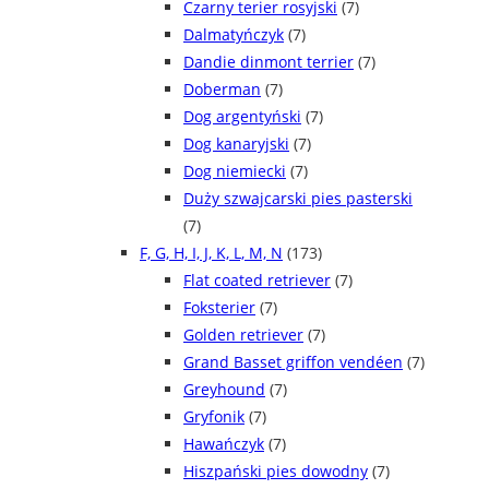
Czarny terier rosyjski
(7)
Dalmatyńczyk
(7)
Dandie dinmont terrier
(7)
Doberman
(7)
Dog argentyński
(7)
Dog kanaryjski
(7)
Dog niemiecki
(7)
Duży szwajcarski pies pasterski
(7)
F, G, H, I, J, K, L, M, N
(173)
Flat coated retriever
(7)
Foksterier
(7)
Golden retriever
(7)
Grand Basset griffon vendéen
(7)
Greyhound
(7)
Gryfonik
(7)
Hawańczyk
(7)
Hiszpański pies dowodny
(7)