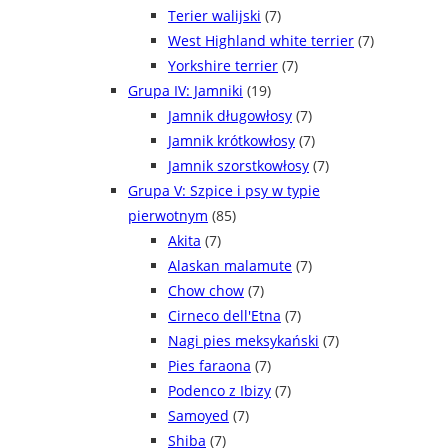
Terier walijski
(7)
West Highland white terrier
(7)
Yorkshire terrier
(7)
Grupa IV: Jamniki
(19)
Jamnik długowłosy
(7)
Jamnik krótkowłosy
(7)
Jamnik szorstkowłosy
(7)
Grupa V: Szpice i psy w typie
pierwotnym
(85)
Akita
(7)
Alaskan malamute
(7)
Chow chow
(7)
Cirneco dell'Etna
(7)
Nagi pies meksykański
(7)
Pies faraona
(7)
Podenco z Ibizy
(7)
Samoyed
(7)
Shiba
(7)