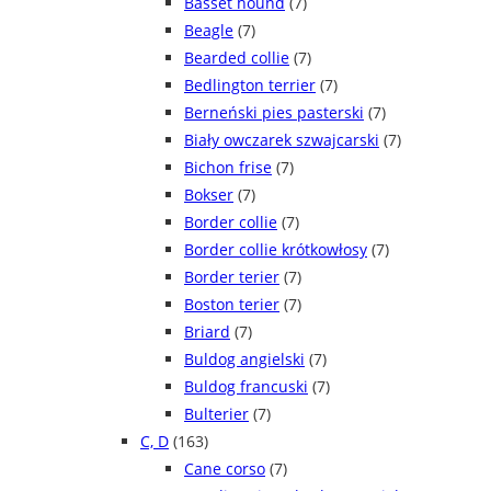
Basset hound
(7)
Beagle
(7)
Bearded collie
(7)
Bedlington terrier
(7)
Berneński pies pasterski
(7)
Biały owczarek szwajcarski
(7)
Bichon frise
(7)
Bokser
(7)
Border collie
(7)
Border collie krótkowłosy
(7)
Border terier
(7)
Boston terier
(7)
Briard
(7)
Buldog angielski
(7)
Buldog francuski
(7)
Bulterier
(7)
C, D
(163)
Cane corso
(7)