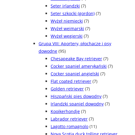
Seter irlandzki
(7)
Seter szkocki (gordon)
(7)
Wyżeł niemiecki
(7)
Wyżeł weimarski
(7)
Wyżeł węgierski
(7)
Grupa VIII: Aportery, płochacze i psy
dowodne
(95)
Chesapeake Bay retriever
(7)
Cocker spaniel amerykański
(7)
Cocker spaniel angielski
(7)
Flat coated retriever
(7)
Golden retriever
(7)
Hiszpański pies dowodny
(7)
Irlandzki spaniel dowodny
(7)
Kooikerhondje
(7)
Labrador retriever
(7)
Lagotto romagnolo
(11)
Nova Scotia duck tolling retriever