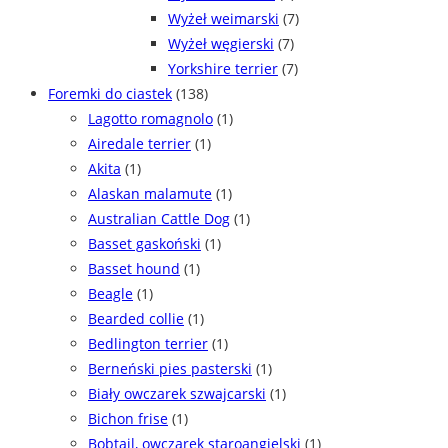
Wyżeł weimarski
(7)
Wyżeł węgierski
(7)
Yorkshire terrier
(7)
Foremki do ciastek
(138)
Lagotto romagnolo
(1)
Airedale terrier
(1)
Akita
(1)
Alaskan malamute
(1)
Australian Cattle Dog
(1)
Basset gaskoński
(1)
Basset hound
(1)
Beagle
(1)
Bearded collie
(1)
Bedlington terrier
(1)
Berneński pies pasterski
(1)
Biały owczarek szwajcarski
(1)
Bichon frise
(1)
Bobtail, owczarek staroangielski
(1)