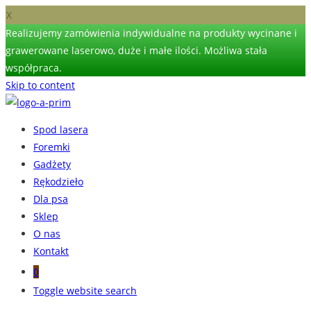
X
Realizujemy zamówienia indywidualne na produkty wycinane i
grawerowane laserowo, duże i małe ilości. Możliwa stała
współpraca.
Skip to content
Spod lasera
Foremki
Gadżety
Rękodzieło
Dla psa
Sklep
O nas
Kontakt
0
Toggle website search