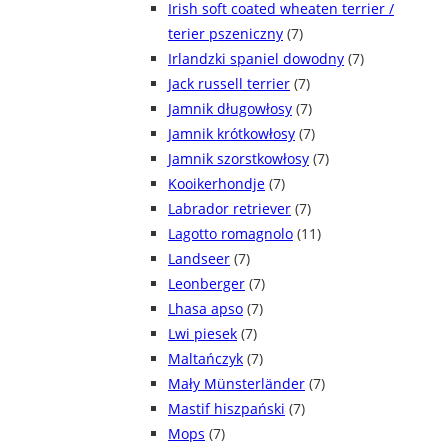
Irish soft coated wheaten terrier /
terier pszeniczny
(7)
Irlandzki spaniel dowodny
(7)
Jack russell terrier
(7)
Jamnik długowłosy
(7)
Jamnik krótkowłosy
(7)
Jamnik szorstkowłosy
(7)
Kooikerhondje
(7)
Labrador retriever
(7)
Lagotto romagnolo
(11)
Landseer
(7)
Leonberger
(7)
Lhasa apso
(7)
Lwi piesek
(7)
Maltańczyk
(7)
Mały Münsterländer
(7)
Mastif hiszpański
(7)
Mops
(7)