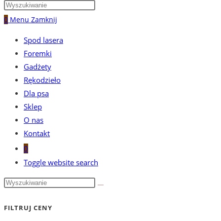
0
Menu
Zamknij
Spod lasera
Foremki
Gadżety
Rękodzieło
Dla psa
Sklep
O nas
Kontakt
0
Toggle website search
FILTRUJ CENY