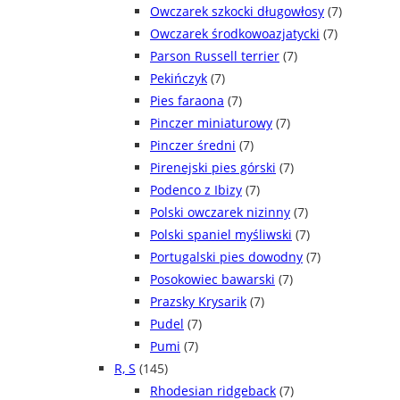
Owczarek szkocki długowłosy
(7)
Owczarek środkowoazjatycki
(7)
Parson Russell terrier
(7)
Pekińczyk
(7)
Pies faraona
(7)
Pinczer miniaturowy
(7)
Pinczer średni
(7)
Pirenejski pies górski
(7)
Podenco z Ibizy
(7)
Polski owczarek nizinny
(7)
Polski spaniel myśliwski
(7)
Portugalski pies dowodny
(7)
Posokowiec bawarski
(7)
Prazsky Krysarik
(7)
Pudel
(7)
Pumi
(7)
R, S
(145)
Rhodesian ridgeback
(7)