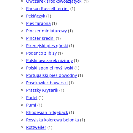
Owczarek środkowoazjatycki
(1)
Parson Russell terrier
(1)
Pekińczyk
(1)
Pies faraona
(1)
Pinczer miniaturowy
(1)
Pinczer średni
(1)
Pirenejski pies górski
(1)
Podenco z Ibizy
(1)
Polski owczarek nizinny
(1)
Polski spaniel myśliwski
(1)
Portugalski pies dowodny
(1)
Posokowiec bawarski
(1)
Prazsky Krysarik
(1)
Pudel
(1)
Pumi
(1)
Rhodesian ridgeback
(1)
Rosyjska kolorowa bolonka
(1)
Rottweiler
(1)