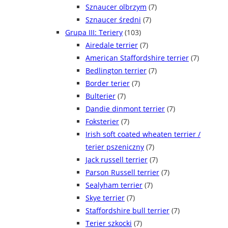
Sznaucer olbrzym
(7)
Sznaucer średni
(7)
Grupa III: Teriery
(103)
Airedale terrier
(7)
American Staffordshire terrier
(7)
Bedlington terrier
(7)
Border terier
(7)
Bulterier
(7)
Dandie dinmont terrier
(7)
Foksterier
(7)
Irish soft coated wheaten terrier /
terier pszeniczny
(7)
Jack russell terrier
(7)
Parson Russell terrier
(7)
Sealyham terrier
(7)
Skye terrier
(7)
Staffordshire bull terrier
(7)
Terier szkocki
(7)