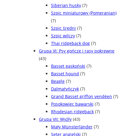
Siberian husky
(7)
Szpic miniaturowy (Pomeranian)
(7)
Szpic średni
(7)
Szpic wilczy
(7)
Thai ridgeback dog
(7)
Grupa VI: Psy gończe i rasy pokrewne
(43)
Basset gaskoński
(7)
Basset hound
(7)
Beagle
(7)
Dalmatyńczyk
(7)
Grand Basset griffon vendéen
(7)
Posokowiec bawarski
(7)
Rhodesian ridgeback
(7)
Grupa VII: Wyżły
(43)
Mały Münsterländer
(7)
Seter angielski
(7)