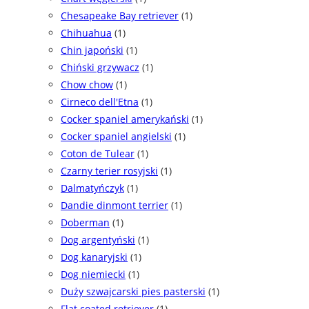
Chesapeake Bay retriever
(1)
Chihuahua
(1)
Chin japoński
(1)
Chiński grzywacz
(1)
Chow chow
(1)
Cirneco dell'Etna
(1)
Cocker spaniel amerykański
(1)
Cocker spaniel angielski
(1)
Coton de Tulear
(1)
Czarny terier rosyjski
(1)
Dalmatyńczyk
(1)
Dandie dinmont terrier
(1)
Doberman
(1)
Dog argentyński
(1)
Dog kanaryjski
(1)
Dog niemiecki
(1)
Duży szwajcarski pies pasterski
(1)
Flat coated retriever
(1)