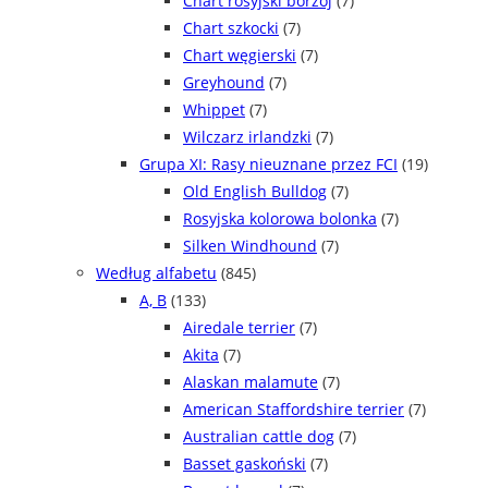
Chart rosyjski borzoj
(7)
Chart szkocki
(7)
Chart węgierski
(7)
Greyhound
(7)
Whippet
(7)
Wilczarz irlandzki
(7)
Grupa XI: Rasy nieuznane przez FCI
(19)
Old English Bulldog
(7)
Rosyjska kolorowa bolonka
(7)
Silken Windhound
(7)
Według alfabetu
(845)
A, B
(133)
Airedale terrier
(7)
Akita
(7)
Alaskan malamute
(7)
American Staffordshire terrier
(7)
Australian cattle dog
(7)
Basset gaskoński
(7)