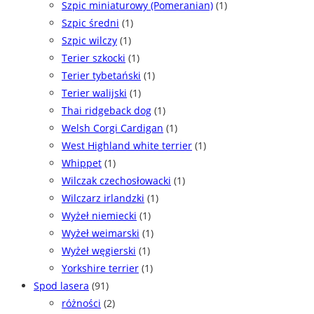
Szpic miniaturowy (Pomeranian)
(1)
Szpic średni
(1)
Szpic wilczy
(1)
Terier szkocki
(1)
Terier tybetański
(1)
Terier walijski
(1)
Thai ridgeback dog
(1)
Welsh Corgi Cardigan
(1)
West Highland white terrier
(1)
Whippet
(1)
Wilczak czechosłowacki
(1)
Wilczarz irlandzki
(1)
Wyżeł niemiecki
(1)
Wyżeł weimarski
(1)
Wyżeł węgierski
(1)
Yorkshire terrier
(1)
Spod lasera
(91)
różności
(2)