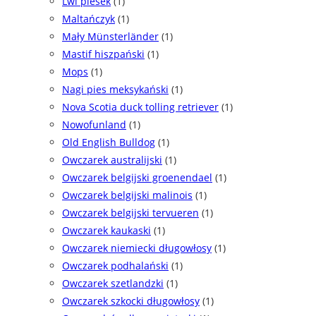
Lwi piesek
(1)
Maltańczyk
(1)
Mały Münsterländer
(1)
Mastif hiszpański
(1)
Mops
(1)
Nagi pies meksykański
(1)
Nova Scotia duck tolling retriever
(1)
Nowofunland
(1)
Old English Bulldog
(1)
Owczarek australijski
(1)
Owczarek belgijski groenendael
(1)
Owczarek belgijski malinois
(1)
Owczarek belgijski tervueren
(1)
Owczarek kaukaski
(1)
Owczarek niemiecki długowłosy
(1)
Owczarek podhalański
(1)
Owczarek szetlandzki
(1)
Owczarek szkocki długowłosy
(1)