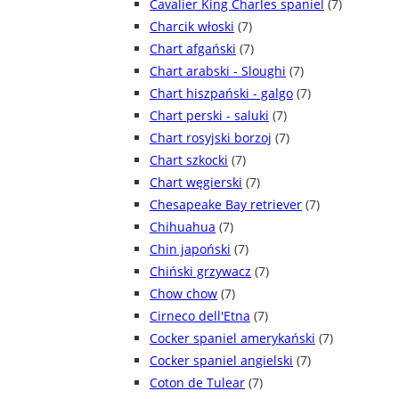
Cavalier King Charles spaniel
(7)
Charcik włoski
(7)
Chart afgański
(7)
Chart arabski - Sloughi
(7)
Chart hiszpański - galgo
(7)
Chart perski - saluki
(7)
Chart rosyjski borzoj
(7)
Chart szkocki
(7)
Chart węgierski
(7)
Chesapeake Bay retriever
(7)
Chihuahua
(7)
Chin japoński
(7)
Chiński grzywacz
(7)
Chow chow
(7)
Cirneco dell'Etna
(7)
Cocker spaniel amerykański
(7)
Cocker spaniel angielski
(7)
Coton de Tulear
(7)