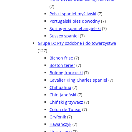
(7)
Polski spaniel myśliwski
(7)
Portugalski pies dowodny
(7)
Springer spaniel angielski
(7)
Sussex spaniel
(7)
Grupa IX: Psy ozdobne i do towarzystwa
(127)
Bichon frise
(7)
Boston terier
(7)
Buldog francuski
(7)
Cavalier King Charles spaniel
(7)
Chihuahua
(7)
Chin japoński
(7)
Chiński grzywacz
(7)
Coton de Tulear
(7)
Gryfonik
(7)
Hawańczyk
(7)
Lhasa apso
(7)