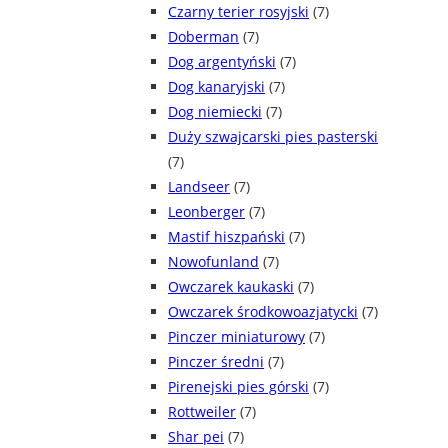
Czarny terier rosyjski
(7)
Doberman
(7)
Dog argentyński
(7)
Dog kanaryjski
(7)
Dog niemiecki
(7)
Duży szwajcarski pies pasterski
(7)
Landseer
(7)
Leonberger
(7)
Mastif hiszpański
(7)
Nowofunland
(7)
Owczarek kaukaski
(7)
Owczarek środkowoazjatycki
(7)
Pinczer miniaturowy
(7)
Pinczer średni
(7)
Pirenejski pies górski
(7)
Rottweiler
(7)
Shar pei
(7)