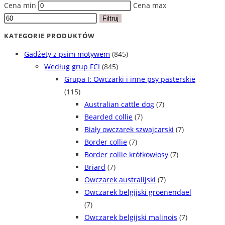
Cena min
Cena max
Filtruj
KATEGORIE PRODUKTÓW
Gadżety z psim motywem
(845)
Według grup FCI
(845)
Grupa I: Owczarki i inne psy pasterskie
(115)
Australian cattle dog
(7)
Bearded collie
(7)
Biały owczarek szwajcarski
(7)
Border collie
(7)
Border collie krótkowłosy
(7)
Briard
(7)
Owczarek australijski
(7)
Owczarek belgijski groenendael
(7)
Owczarek belgijski malinois
(7)