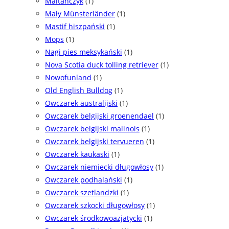
Maltańczyk
(1)
Mały Münsterländer
(1)
Mastif hiszpański
(1)
Mops
(1)
Nagi pies meksykański
(1)
Nova Scotia duck tolling retriever
(1)
Nowofunland
(1)
Old English Bulldog
(1)
Owczarek australijski
(1)
Owczarek belgijski groenendael
(1)
Owczarek belgijski malinois
(1)
Owczarek belgijski tervueren
(1)
Owczarek kaukaski
(1)
Owczarek niemiecki długowłosy
(1)
Owczarek podhalański
(1)
Owczarek szetlandzki
(1)
Owczarek szkocki długowłosy
(1)
Owczarek środkowoazjatycki
(1)