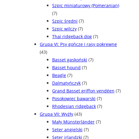
Szpic miniaturowy (Pomeranian)
(7)
Szpic średni
(7)
Szpic wilczy
(7)
Thai ridgeback dog
(7)
Grupa VI: Psy gończe i rasy pokrewne
(43)
Basset gaskoński
(7)
Basset hound
(7)
Beagle
(7)
Dalmatyńczyk
(7)
Grand Basset griffon vendéen
(7)
Posokowiec bawarski
(7)
Rhodesian ridgeback
(7)
Grupa VII: Wyżły
(43)
Mały Münsterländer
(7)
Seter angielski
(7)
Seter irlandzki
(7)