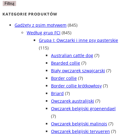
min
max
Filtruj
KATEGORIE PRODUKTÓW
Gadżety z psim motywem
(845)
Według grup FCI
(845)
Grupa I: Owczarki i inne psy pasterskie
(115)
Australian cattle dog
(7)
Bearded collie
(7)
Biały owczarek szwajcarski
(7)
Border collie
(7)
Border collie krótkowłosy
(7)
Briard
(7)
Owczarek australijski
(7)
Owczarek belgijski groenendael
(7)
Owczarek belgijski malinois
(7)
Owczarek belgijski tervueren
(7)