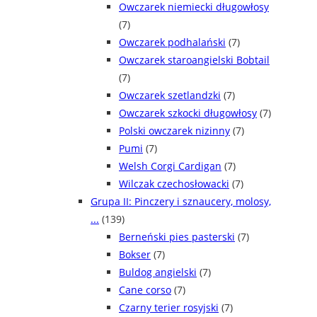
Owczarek niemiecki długowłosy
(7)
Owczarek podhalański
(7)
Owczarek staroangielski Bobtail
(7)
Owczarek szetlandzki
(7)
Owczarek szkocki długowłosy
(7)
Polski owczarek nizinny
(7)
Pumi
(7)
Welsh Corgi Cardigan
(7)
Wilczak czechosłowacki
(7)
Grupa II: Pinczery i sznaucery, molosy,
...
(139)
Berneński pies pasterski
(7)
Bokser
(7)
Buldog angielski
(7)
Cane corso
(7)
Czarny terier rosyjski
(7)