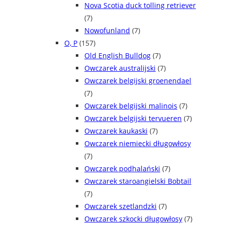
Nova Scotia duck tolling retriever
(7)
Nowofunland
(7)
O, P
(157)
Old English Bulldog
(7)
Owczarek australijski
(7)
Owczarek belgijski groenendael
(7)
Owczarek belgijski malinois
(7)
Owczarek belgijski tervueren
(7)
Owczarek kaukaski
(7)
Owczarek niemiecki długowłosy
(7)
Owczarek podhalański
(7)
Owczarek staroangielski Bobtail
(7)
Owczarek szetlandzki
(7)
Owczarek szkocki długowłosy
(7)