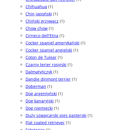
Chihuahua
(1)
Chin japoński
(1)
Chiński grzywacz
(1)
Chow chow
(1)
Cirneco dell'Etna
(1)
Cocker spaniel amerykański
(1)
Cocker spaniel angielski
(1)
Coton de Tulear
(1)
Czarny terier rosyjski
(1)
Dalmatyńczyk
(1)
Dandie dinmont terrier
(1)
Doberman
(1)
Dog argentyński
(1)
Dog kanaryjski
(1)
Dog niemiecki
(1)
Duży szwajcarski pies pasterski
(1)
Flat coated retriever
(1)
Foksterier
(1)