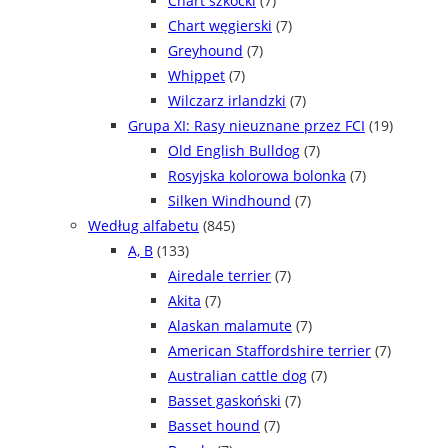
Chart szkocki
(7)
Chart węgierski
(7)
Greyhound
(7)
Whippet
(7)
Wilczarz irlandzki
(7)
Grupa XI: Rasy nieuznane przez FCI
(19)
Old English Bulldog
(7)
Rosyjska kolorowa bolonka
(7)
Silken Windhound
(7)
Według alfabetu
(845)
A, B
(133)
Airedale terrier
(7)
Akita
(7)
Alaskan malamute
(7)
American Staffordshire terrier
(7)
Australian cattle dog
(7)
Basset gaskoński
(7)
Basset hound
(7)