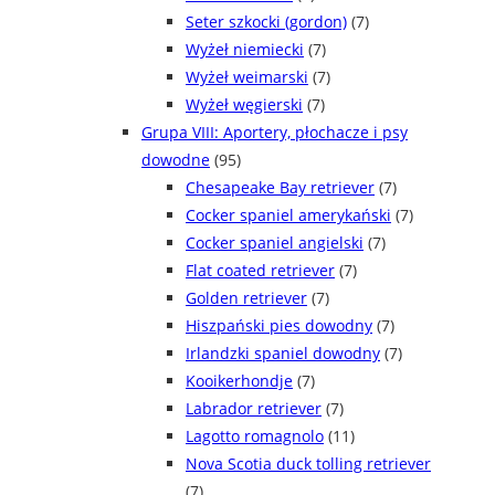
Seter szkocki (gordon)
(7)
Wyżeł niemiecki
(7)
Wyżeł weimarski
(7)
Wyżeł węgierski
(7)
Grupa VIII: Aportery, płochacze i psy
dowodne
(95)
Chesapeake Bay retriever
(7)
Cocker spaniel amerykański
(7)
Cocker spaniel angielski
(7)
Flat coated retriever
(7)
Golden retriever
(7)
Hiszpański pies dowodny
(7)
Irlandzki spaniel dowodny
(7)
Kooikerhondje
(7)
Labrador retriever
(7)
Lagotto romagnolo
(11)
Nova Scotia duck tolling retriever
(7)