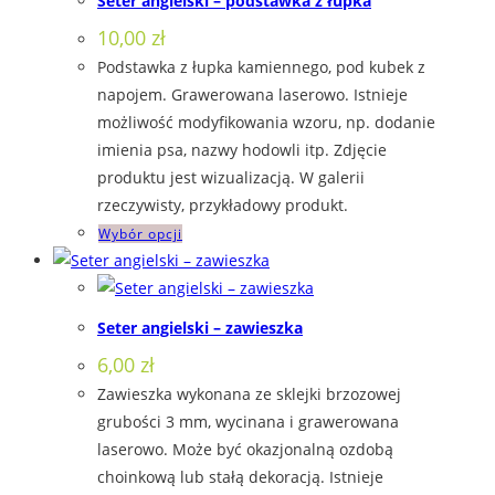
Seter angielski – podstawka z łupka
wariantów.
10,00
zł
Opcje
Podstawka z łupka kamiennego, pod kubek z
można
napojem. Grawerowana laserowo. Istnieje
wybrać
możliwość modyfikowania wzoru, np. dodanie
na
imienia psa, nazwy hodowli itp. Zdjęcie
stronie
produktu jest wizualizacją. W galerii
produktu
rzeczywisty, przykładowy produkt.
Ten
Wybór opcji
produkt
ma
wiele
Seter angielski – zawieszka
wariantów.
6,00
zł
Opcje
Zawieszka wykonana ze sklejki brzozowej
można
grubości 3 mm, wycinana i grawerowana
wybrać
laserowo. Może być okazjonalną ozdobą
na
choinkową lub stałą dekoracją. Istnieje
stronie