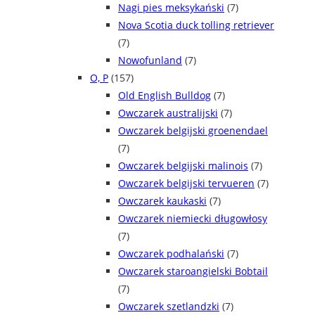
Nagi pies meksykański
(7)
Nova Scotia duck tolling retriever
(7)
Nowofunland
(7)
O, P
(157)
Old English Bulldog
(7)
Owczarek australijski
(7)
Owczarek belgijski groenendael
(7)
Owczarek belgijski malinois
(7)
Owczarek belgijski tervueren
(7)
Owczarek kaukaski
(7)
Owczarek niemiecki długowłosy
(7)
Owczarek podhalański
(7)
Owczarek staroangielski Bobtail
(7)
Owczarek szetlandzki
(7)