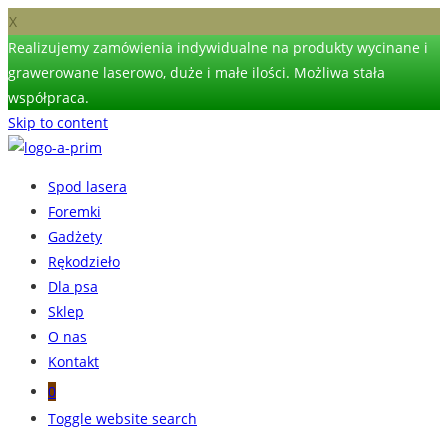
X
Realizujemy zamówienia indywidualne na produkty wycinane i
grawerowane laserowo, duże i małe ilości. Możliwa stała
współpraca.
Skip to content
Spod lasera
Foremki
Gadżety
Rękodzieło
Dla psa
Sklep
O nas
Kontakt
0
Toggle website search