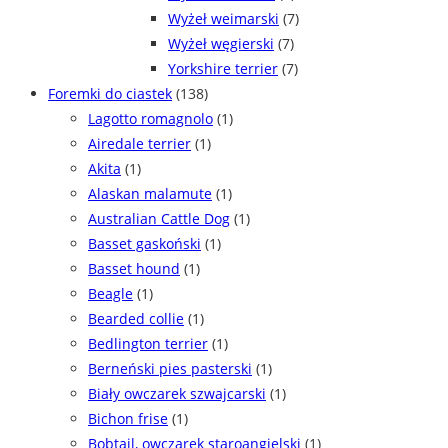
Wyżeł weimarski
(7)
Wyżeł węgierski
(7)
Yorkshire terrier
(7)
Foremki do ciastek
(138)
Lagotto romagnolo
(1)
Airedale terrier
(1)
Akita
(1)
Alaskan malamute
(1)
Australian Cattle Dog
(1)
Basset gaskoński
(1)
Basset hound
(1)
Beagle
(1)
Bearded collie
(1)
Bedlington terrier
(1)
Berneński pies pasterski
(1)
Biały owczarek szwajcarski
(1)
Bichon frise
(1)
Bobtail, owczarek staroangielski
(1)