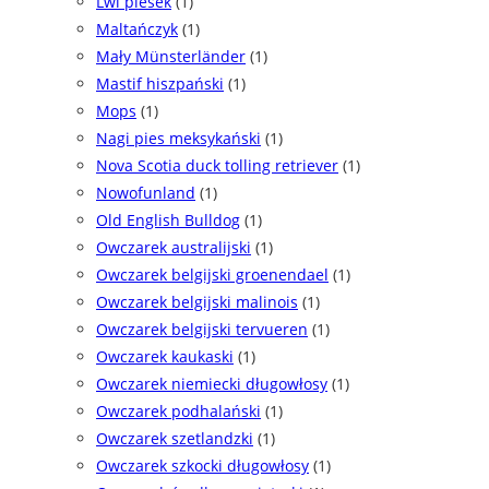
Lwi piesek
(1)
Maltańczyk
(1)
Mały Münsterländer
(1)
Mastif hiszpański
(1)
Mops
(1)
Nagi pies meksykański
(1)
Nova Scotia duck tolling retriever
(1)
Nowofunland
(1)
Old English Bulldog
(1)
Owczarek australijski
(1)
Owczarek belgijski groenendael
(1)
Owczarek belgijski malinois
(1)
Owczarek belgijski tervueren
(1)
Owczarek kaukaski
(1)
Owczarek niemiecki długowłosy
(1)
Owczarek podhalański
(1)
Owczarek szetlandzki
(1)
Owczarek szkocki długowłosy
(1)