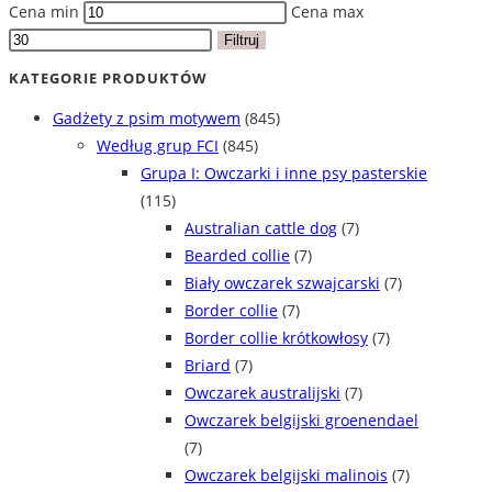
Cena min
Cena max
Filtruj
KATEGORIE PRODUKTÓW
Gadżety z psim motywem
(845)
Według grup FCI
(845)
Grupa I: Owczarki i inne psy pasterskie
(115)
Australian cattle dog
(7)
Bearded collie
(7)
Biały owczarek szwajcarski
(7)
Border collie
(7)
Border collie krótkowłosy
(7)
Briard
(7)
Owczarek australijski
(7)
Owczarek belgijski groenendael
(7)
Owczarek belgijski malinois
(7)