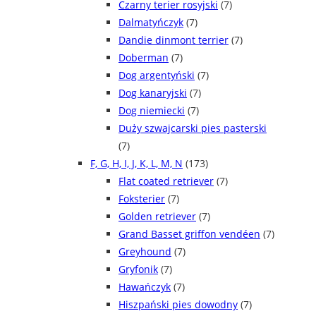
Czarny terier rosyjski
(7)
Dalmatyńczyk
(7)
Dandie dinmont terrier
(7)
Doberman
(7)
Dog argentyński
(7)
Dog kanaryjski
(7)
Dog niemiecki
(7)
Duży szwajcarski pies pasterski
(7)
F, G, H, I, J, K, L, M, N
(173)
Flat coated retriever
(7)
Foksterier
(7)
Golden retriever
(7)
Grand Basset griffon vendéen
(7)
Greyhound
(7)
Gryfonik
(7)
Hawańczyk
(7)
Hiszpański pies dowodny
(7)