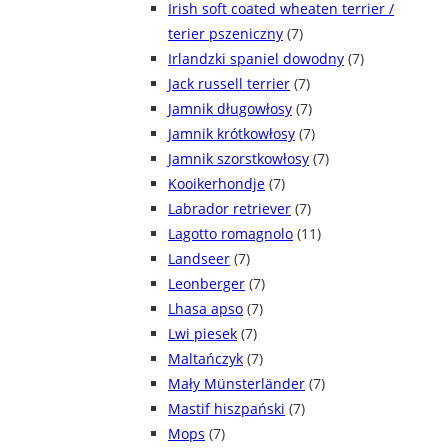
Irish soft coated wheaten terrier /
terier pszeniczny
(7)
Irlandzki spaniel dowodny
(7)
Jack russell terrier
(7)
Jamnik długowłosy
(7)
Jamnik krótkowłosy
(7)
Jamnik szorstkowłosy
(7)
Kooikerhondje
(7)
Labrador retriever
(7)
Lagotto romagnolo
(11)
Landseer
(7)
Leonberger
(7)
Lhasa apso
(7)
Lwi piesek
(7)
Maltańczyk
(7)
Mały Münsterländer
(7)
Mastif hiszpański
(7)
Mops
(7)