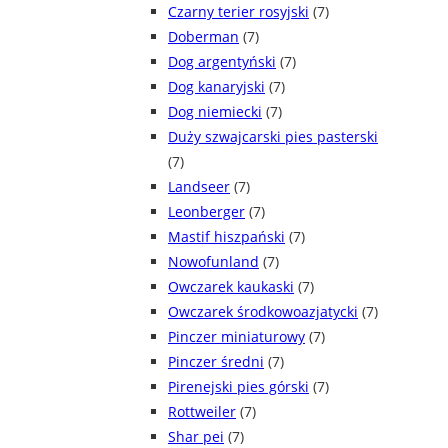
Czarny terier rosyjski
(7)
Doberman
(7)
Dog argentyński
(7)
Dog kanaryjski
(7)
Dog niemiecki
(7)
Duży szwajcarski pies pasterski
(7)
Landseer
(7)
Leonberger
(7)
Mastif hiszpański
(7)
Nowofunland
(7)
Owczarek kaukaski
(7)
Owczarek środkowoazjatycki
(7)
Pinczer miniaturowy
(7)
Pinczer średni
(7)
Pirenejski pies górski
(7)
Rottweiler
(7)
Shar pei
(7)