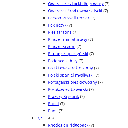
Owczarek szkocki długowłosy
(7)
Owczarek środkowoazjatycki
(7)
Parson Russell terrier
(7)
Pekińczyk
(7)
Pies faraona
(7)
Pinczer miniaturowy
(7)
Pinczer średni
(7)
Pirenejski pies górski
(7)
Podenco z Ibizy
(7)
Polski owczarek nizinny
(7)
Polski spaniel myśliwski
(7)
Portugalski pies dowodny
(7)
Posokowiec bawarski
(7)
Prazsky Krysarik
(7)
Pudel
(7)
Pumi
(7)
R, S
(145)
Rhodesian ridgeback
(7)