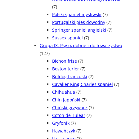
(7)
Polski spaniel myśliwski
(7)
Portugalski pies dowodny
(7)
Springer spaniel angielski
(7)
Sussex spaniel
(7)
Grupa IX: Psy ozdobne i do towarzystwa
(127)
Bichon frise
(7)
Boston terier
(7)
Buldog francuski
(7)
Cavalier King Charles spaniel
(7)
Chihuahua
(7)
Chin japoński
(7)
Chiński grzywacz
(7)
Coton de Tulear
(7)
Gryfonik
(7)
Hawańczyk
(7)
Lhasa apso
(7)