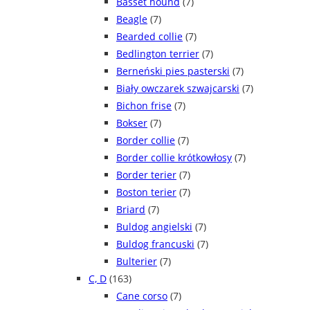
Basset hound
(7)
Beagle
(7)
Bearded collie
(7)
Bedlington terrier
(7)
Berneński pies pasterski
(7)
Biały owczarek szwajcarski
(7)
Bichon frise
(7)
Bokser
(7)
Border collie
(7)
Border collie krótkowłosy
(7)
Border terier
(7)
Boston terier
(7)
Briard
(7)
Buldog angielski
(7)
Buldog francuski
(7)
Bulterier
(7)
C, D
(163)
Cane corso
(7)