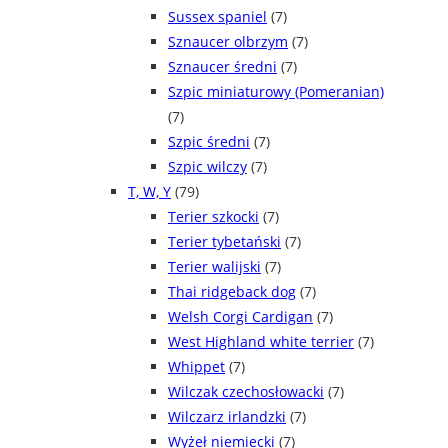
Sussex spaniel
(7)
Sznaucer olbrzym
(7)
Sznaucer średni
(7)
Szpic miniaturowy (Pomeranian)
(7)
Szpic średni
(7)
Szpic wilczy
(7)
T, W, Y
(79)
Terier szkocki
(7)
Terier tybetański
(7)
Terier walijski
(7)
Thai ridgeback dog
(7)
Welsh Corgi Cardigan
(7)
West Highland white terrier
(7)
Whippet
(7)
Wilczak czechosłowacki
(7)
Wilczarz irlandzki
(7)
Wyżeł niemiecki
(7)