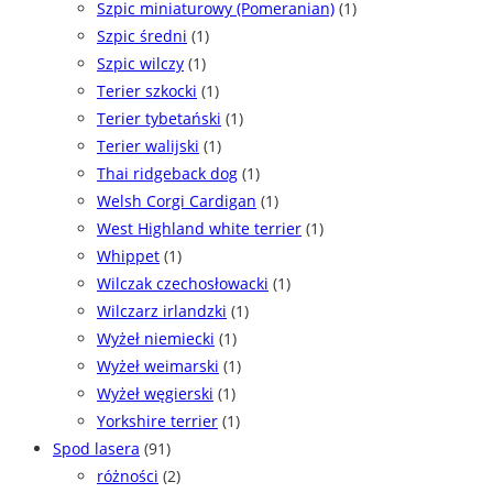
Szpic miniaturowy (Pomeranian)
(1)
Szpic średni
(1)
Szpic wilczy
(1)
Terier szkocki
(1)
Terier tybetański
(1)
Terier walijski
(1)
Thai ridgeback dog
(1)
Welsh Corgi Cardigan
(1)
West Highland white terrier
(1)
Whippet
(1)
Wilczak czechosłowacki
(1)
Wilczarz irlandzki
(1)
Wyżeł niemiecki
(1)
Wyżeł weimarski
(1)
Wyżeł węgierski
(1)
Yorkshire terrier
(1)
Spod lasera
(91)
różności
(2)