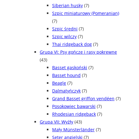
Siberian husky
(7)
Szpic miniaturowy (Pomeranian)
(7)
Szpic średni
(7)
Szpic wilczy
(7)
Thai ridgeback dog
(7)
Grupa VI: Psy gończe i rasy pokrewne
(43)
Basset gaskoński
(7)
Basset hound
(7)
Beagle
(7)
Dalmatyńczyk
(7)
Grand Basset griffon vendéen
(7)
Posokowiec bawarski
(7)
Rhodesian ridgeback
(7)
Grupa VII: Wyżły
(43)
Mały Münsterländer
(7)
Seter angielski
(7)