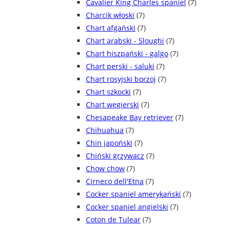
Cavalier King Charles spaniel
(7)
Charcik włoski
(7)
Chart afgański
(7)
Chart arabski - Sloughi
(7)
Chart hiszpański - galgo
(7)
Chart perski - saluki
(7)
Chart rosyjski borzoj
(7)
Chart szkocki
(7)
Chart węgierski
(7)
Chesapeake Bay retriever
(7)
Chihuahua
(7)
Chin japoński
(7)
Chiński grzywacz
(7)
Chow chow
(7)
Cirneco dell'Etna
(7)
Cocker spaniel amerykański
(7)
Cocker spaniel angielski
(7)
Coton de Tulear
(7)