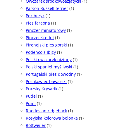
Owczarek środkowoazjatycki
(1)
Parson Russell terrier
(1)
Pekińczyk
(1)
Pies faraona
(1)
Pinczer miniaturowy
(1)
Pinczer średni
(1)
Pirenejski pies górski
(1)
Podenco z Ibizy
(1)
Polski owczarek nizinny
(1)
Polski spaniel myśliwski
(1)
Portugalski pies dowodny
(1)
Posokowiec bawarski
(1)
Prazsky Krysarik
(1)
Pudel
(1)
Pumi
(1)
Rhodesian ridgeback
(1)
Rosyjska kolorowa bolonka
(1)
Rottweiler
(1)