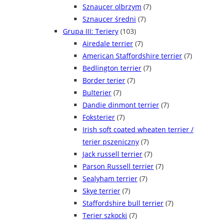
Sznaucer olbrzym
(7)
Sznaucer średni
(7)
Grupa III: Teriery
(103)
Airedale terrier
(7)
American Staffordshire terrier
(7)
Bedlington terrier
(7)
Border terier
(7)
Bulterier
(7)
Dandie dinmont terrier
(7)
Foksterier
(7)
Irish soft coated wheaten terrier /
terier pszeniczny
(7)
Jack russell terrier
(7)
Parson Russell terrier
(7)
Sealyham terrier
(7)
Skye terrier
(7)
Staffordshire bull terrier
(7)
Terier szkocki
(7)