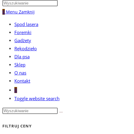
0
Menu
Zamknij
Spod lasera
Foremki
Gadżety
Rękodzieło
Dla psa
Sklep
O nas
Kontakt
0
Toggle website search
FILTRUJ CENY