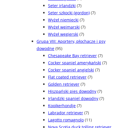
Seter irlandzki
(7)
Seter szkocki (gordon)
(7)
Wyżeł niemiecki
(7)
Wyżeł weimarski
(7)
Wyżeł węgierski
(7)
Grupa VIII: Aportery, płochacze i psy
dowodne
(95)
Chesapeake Bay retriever
(7)
Cocker spaniel amerykański
(7)
Cocker spaniel angielski
(7)
Flat coated retriever
(7)
Golden retriever
(7)
Hiszpański pies dowodny
(7)
Irlandzki spaniel dowodny
(7)
Kooikerhondje
(7)
Labrador retriever
(7)
Lagotto romagnolo
(11)
Nova Scotia duck tolling retriever