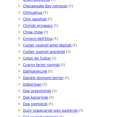
Chesapeake Bay retriever
(1)
Chihuahua
(1)
Chin japoński
(1)
Chiński grzywacz
(1)
Chow chow
(1)
Cirneco dell'Etna
(1)
Cocker spaniel amerykański
(1)
Cocker spaniel angielski
(1)
Coton de Tulear
(1)
Czarny terier rosyjski
(1)
Dalmatyńczyk
(1)
Dandie dinmont terrier
(1)
Doberman
(1)
Dog argentyński
(1)
Dog kanaryjski
(1)
Dog niemiecki
(1)
Duży szwajcarski pies pasterski
(1)
Flat coated retriever
(1)