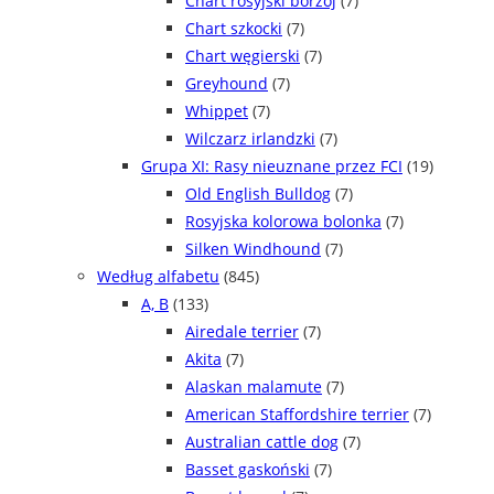
Chart rosyjski borzoj
(7)
Chart szkocki
(7)
Chart węgierski
(7)
Greyhound
(7)
Whippet
(7)
Wilczarz irlandzki
(7)
Grupa XI: Rasy nieuznane przez FCI
(19)
Old English Bulldog
(7)
Rosyjska kolorowa bolonka
(7)
Silken Windhound
(7)
Według alfabetu
(845)
A, B
(133)
Airedale terrier
(7)
Akita
(7)
Alaskan malamute
(7)
American Staffordshire terrier
(7)
Australian cattle dog
(7)
Basset gaskoński
(7)