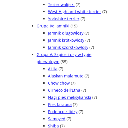
Terier walijski
(7)
West Highland white terrier
(7)
Yorkshire terrier
(7)
Grupa IV: Jamniki
(19)
Jamnik długowłosy
(7)
Jamnik krótkowłosy
(7)
Jamnik szorstkowłosy
(7)
Grupa V: Szpice i psy w typie
pierwotnym
(85)
Akita
(7)
Alaskan malamute
(7)
Chow chow
(7)
Cirneco dell'Etna
(7)
Nagi pies meksykański
(7)
Pies faraona
(7)
Podenco z Ibizy
(7)
Samoyed
(7)
Shiba
(7)