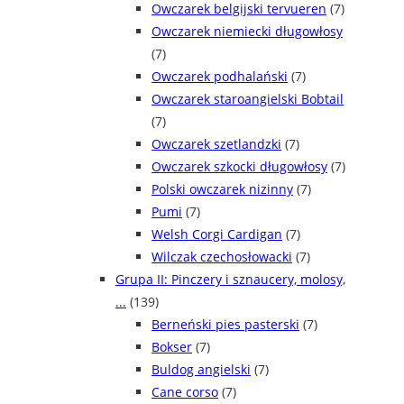
Owczarek belgijski tervueren
(7)
Owczarek niemiecki długowłosy
(7)
Owczarek podhalański
(7)
Owczarek staroangielski Bobtail
(7)
Owczarek szetlandzki
(7)
Owczarek szkocki długowłosy
(7)
Polski owczarek nizinny
(7)
Pumi
(7)
Welsh Corgi Cardigan
(7)
Wilczak czechosłowacki
(7)
Grupa II: Pinczery i sznaucery, molosy,
...
(139)
Berneński pies pasterski
(7)
Bokser
(7)
Buldog angielski
(7)
Cane corso
(7)