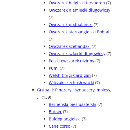
Owczarek belgijski tervueren
(7)
Owczarek niemiecki długowłosy
(7)
Owczarek podhalański
(7)
Owczarek staroangielski Bobtail
(7)
Owczarek szetlandzki
(7)
Owczarek szkocki długowłosy
(7)
Polski owczarek nizinny
(7)
Pumi
(7)
Welsh Corgi Cardigan
(7)
Wilczak czechosłowacki
(7)
Grupa II: Pinczery i sznaucery, molosy,
...
(139)
Berneński pies pasterski
(7)
Bokser
(7)
Buldog angielski
(7)
Cane corso
(7)