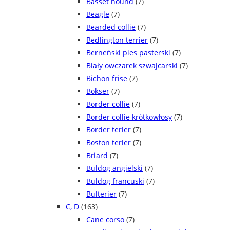
Basset hound
(7)
Beagle
(7)
Bearded collie
(7)
Bedlington terrier
(7)
Berneński pies pasterski
(7)
Biały owczarek szwajcarski
(7)
Bichon frise
(7)
Bokser
(7)
Border collie
(7)
Border collie krótkowłosy
(7)
Border terier
(7)
Boston terier
(7)
Briard
(7)
Buldog angielski
(7)
Buldog francuski
(7)
Bulterier
(7)
C, D
(163)
Cane corso
(7)