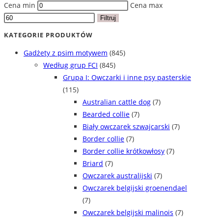
Cena min
Cena max
Filtruj
KATEGORIE PRODUKTÓW
Gadżety z psim motywem
(845)
Według grup FCI
(845)
Grupa I: Owczarki i inne psy pasterskie
(115)
Australian cattle dog
(7)
Bearded collie
(7)
Biały owczarek szwajcarski
(7)
Border collie
(7)
Border collie krótkowłosy
(7)
Briard
(7)
Owczarek australijski
(7)
Owczarek belgijski groenendael
(7)
Owczarek belgijski malinois
(7)