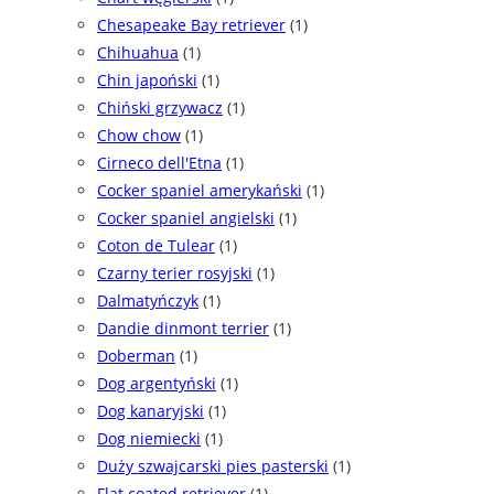
Chesapeake Bay retriever
(1)
Chihuahua
(1)
Chin japoński
(1)
Chiński grzywacz
(1)
Chow chow
(1)
Cirneco dell'Etna
(1)
Cocker spaniel amerykański
(1)
Cocker spaniel angielski
(1)
Coton de Tulear
(1)
Czarny terier rosyjski
(1)
Dalmatyńczyk
(1)
Dandie dinmont terrier
(1)
Doberman
(1)
Dog argentyński
(1)
Dog kanaryjski
(1)
Dog niemiecki
(1)
Duży szwajcarski pies pasterski
(1)
Flat coated retriever
(1)