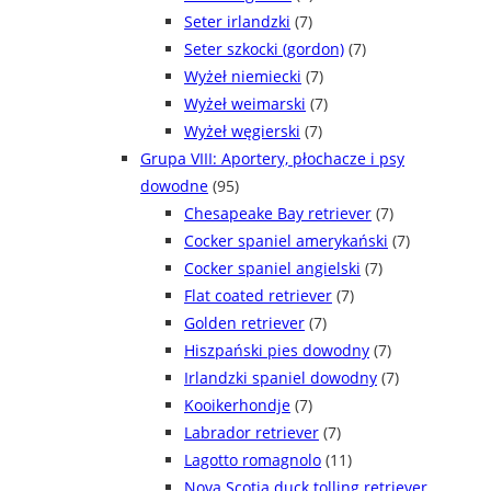
Seter irlandzki
(7)
Seter szkocki (gordon)
(7)
Wyżeł niemiecki
(7)
Wyżeł weimarski
(7)
Wyżeł węgierski
(7)
Grupa VIII: Aportery, płochacze i psy
dowodne
(95)
Chesapeake Bay retriever
(7)
Cocker spaniel amerykański
(7)
Cocker spaniel angielski
(7)
Flat coated retriever
(7)
Golden retriever
(7)
Hiszpański pies dowodny
(7)
Irlandzki spaniel dowodny
(7)
Kooikerhondje
(7)
Labrador retriever
(7)
Lagotto romagnolo
(11)
Nova Scotia duck tolling retriever