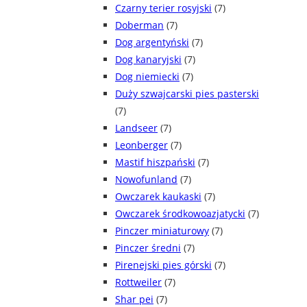
Czarny terier rosyjski
(7)
Doberman
(7)
Dog argentyński
(7)
Dog kanaryjski
(7)
Dog niemiecki
(7)
Duży szwajcarski pies pasterski
(7)
Landseer
(7)
Leonberger
(7)
Mastif hiszpański
(7)
Nowofunland
(7)
Owczarek kaukaski
(7)
Owczarek środkowoazjatycki
(7)
Pinczer miniaturowy
(7)
Pinczer średni
(7)
Pirenejski pies górski
(7)
Rottweiler
(7)
Shar pei
(7)