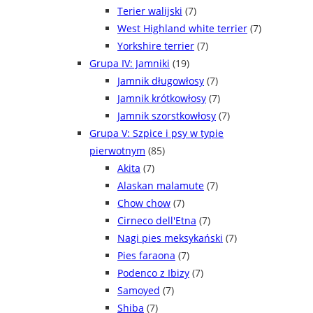
Terier walijski
(7)
West Highland white terrier
(7)
Yorkshire terrier
(7)
Grupa IV: Jamniki
(19)
Jamnik długowłosy
(7)
Jamnik krótkowłosy
(7)
Jamnik szorstkowłosy
(7)
Grupa V: Szpice i psy w typie
pierwotnym
(85)
Akita
(7)
Alaskan malamute
(7)
Chow chow
(7)
Cirneco dell'Etna
(7)
Nagi pies meksykański
(7)
Pies faraona
(7)
Podenco z Ibizy
(7)
Samoyed
(7)
Shiba
(7)