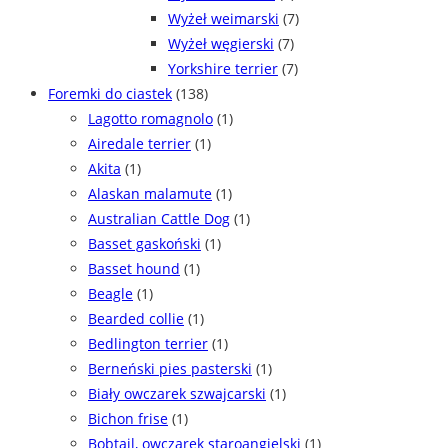
Wyżeł weimarski
(7)
Wyżeł węgierski
(7)
Yorkshire terrier
(7)
Foremki do ciastek
(138)
Lagotto romagnolo
(1)
Airedale terrier
(1)
Akita
(1)
Alaskan malamute
(1)
Australian Cattle Dog
(1)
Basset gaskoński
(1)
Basset hound
(1)
Beagle
(1)
Bearded collie
(1)
Bedlington terrier
(1)
Berneński pies pasterski
(1)
Biały owczarek szwajcarski
(1)
Bichon frise
(1)
Bobtail, owczarek staroangielski
(1)