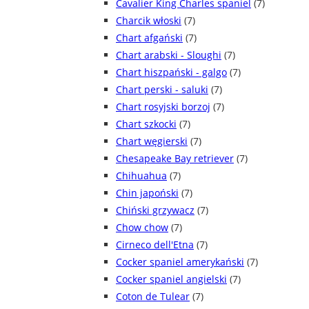
Cavalier King Charles spaniel
(7)
Charcik włoski
(7)
Chart afgański
(7)
Chart arabski - Sloughi
(7)
Chart hiszpański - galgo
(7)
Chart perski - saluki
(7)
Chart rosyjski borzoj
(7)
Chart szkocki
(7)
Chart węgierski
(7)
Chesapeake Bay retriever
(7)
Chihuahua
(7)
Chin japoński
(7)
Chiński grzywacz
(7)
Chow chow
(7)
Cirneco dell'Etna
(7)
Cocker spaniel amerykański
(7)
Cocker spaniel angielski
(7)
Coton de Tulear
(7)