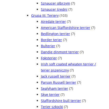
Sznaucer olbrzym
(7)
Sznaucer średni
(7)
Grupa III: Teriery
(103)
Airedale terrier
(7)
American Staffordshire terrier
(7)
Bedlington terrier
(7)
Border terier
(7)
Bulterier
(7)
Dandie dinmont terrier
(7)
Foksterier
(7)
Irish soft coated wheaten terrier /
terier pszeniczny
(7)
Jack russell terrier
(7)
Parson Russell terrier
(7)
Sealyham terrier
(7)
Skye terrier
(7)
Staffordshire bull terrier
(7)
Terier szkocki
(7)