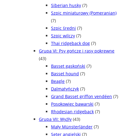
Siberian husky
(7)
Szpic miniaturowy (Pomeranian)
(7)
Szpic średni
(7)
Szpic wilczy
(7)
Thai ridgeback dog
(7)
Grupa VI: Psy gończe i rasy pokrewne
(43)
Basset gaskoński
(7)
Basset hound
(7)
Beagle
(7)
Dalmatyńczyk
(7)
Grand Basset griffon vendéen
(7)
Posokowiec bawarski
(7)
Rhodesian ridgeback
(7)
Grupa VII: Wyżły
(43)
Mały Münsterländer
(7)
Seter angielski
(7)