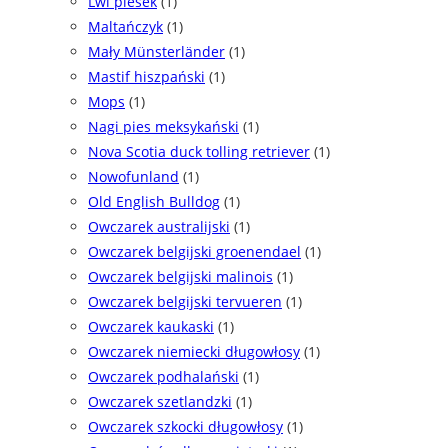
Lwi piesek
(1)
Maltańczyk
(1)
Mały Münsterländer
(1)
Mastif hiszpański
(1)
Mops
(1)
Nagi pies meksykański
(1)
Nova Scotia duck tolling retriever
(1)
Nowofunland
(1)
Old English Bulldog
(1)
Owczarek australijski
(1)
Owczarek belgijski groenendael
(1)
Owczarek belgijski malinois
(1)
Owczarek belgijski tervueren
(1)
Owczarek kaukaski
(1)
Owczarek niemiecki długowłosy
(1)
Owczarek podhalański
(1)
Owczarek szetlandzki
(1)
Owczarek szkocki długowłosy
(1)