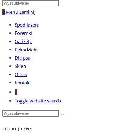
0
Menu
Zamknij
Spod lasera
Foremki
Gadżety
Rękodzieło
Dla psa
Sklep
O nas
Kontakt
0
Toggle website search
FILTRUJ CENY