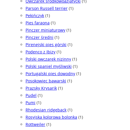
Owczarek środkowoazjatycki
(1)
Parson Russell terrier
(1)
Pekińczyk
(1)
Pies faraona
(1)
Pinczer miniaturowy
(1)
Pinczer średni
(1)
Pirenejski pies górski
(1)
Podenco z Ibizy
(1)
Polski owczarek nizinny
(1)
Polski spaniel myśliwski
(1)
Portugalski pies dowodny
(1)
Posokowiec bawarski
(1)
Prazsky Krysarik
(1)
Pudel
(1)
Pumi
(1)
Rhodesian ridgeback
(1)
Rosyjska kolorowa bolonka
(1)
Rottweiler
(1)