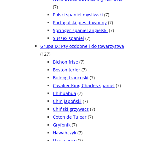
(7)
Polski spaniel myśliwski
(7)
Portugalski pies dowodny
(7)
Springer spaniel angielski
(7)
Sussex spaniel
(7)
Grupa IX: Psy ozdobne i do towarzystwa
(127)
Bichon frise
(7)
Boston terier
(7)
Buldog francuski
(7)
Cavalier King Charles spaniel
(7)
Chihuahua
(7)
Chin japoński
(7)
Chiński grzywacz
(7)
Coton de Tulear
(7)
Gryfonik
(7)
Hawańczyk
(7)
Lhasa apso
(7)