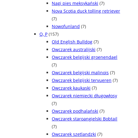
Nagi pies meksykański
(7)
Nova Scotia duck tolling retriever
(7)
Nowofunland
(7)
O, P
(157)
Old English Bulldog
(7)
Owczarek australijski
(7)
Owczarek belgijski groenendael
(7)
Owczarek belgijski malinois
(7)
Owczarek belgijski tervueren
(7)
Owczarek kaukaski
(7)
Owczarek niemiecki długowłosy
(7)
Owczarek podhalański
(7)
Owczarek staroangielski Bobtail
(7)
Owczarek szetlandzki
(7)