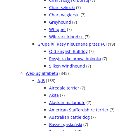
Chart rosyjski borzoj
(7)
Chart szkocki
(7)
Chart węgierski
(7)
Greyhound
(7)
Whippet
(7)
Wilczarz irlandzki
(7)
Grupa XI: Rasy nieuznane przez FCI
(19)
Old English Bulldog
(7)
Rosyjska kolorowa bolonka
(7)
Silken Windhound
(7)
Według alfabetu
(845)
A, B
(133)
Airedale terrier
(7)
Akita
(7)
Alaskan malamute
(7)
American Staffordshire terrier
(7)
Australian cattle dog
(7)
Basset gaskoński
(7)