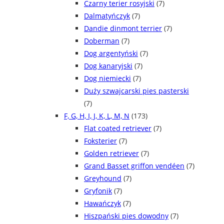
Czarny terier rosyjski
(7)
Dalmatyńczyk
(7)
Dandie dinmont terrier
(7)
Doberman
(7)
Dog argentyński
(7)
Dog kanaryjski
(7)
Dog niemiecki
(7)
Duży szwajcarski pies pasterski
(7)
F, G, H, I, J, K, L, M, N
(173)
Flat coated retriever
(7)
Foksterier
(7)
Golden retriever
(7)
Grand Basset griffon vendéen
(7)
Greyhound
(7)
Gryfonik
(7)
Hawańczyk
(7)
Hiszpański pies dowodny
(7)