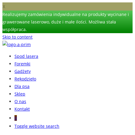
X
Realizujemy zamówienia indywidualne na produkty wycinane i
grawerowane laserowo, duże i małe ilości. Możliwa stała
współpraca.
Skip to content
Spod lasera
Foremki
Gadżety
Rękodzieło
Dla psa
Sklep
O nas
Kontakt
0
Toggle website search