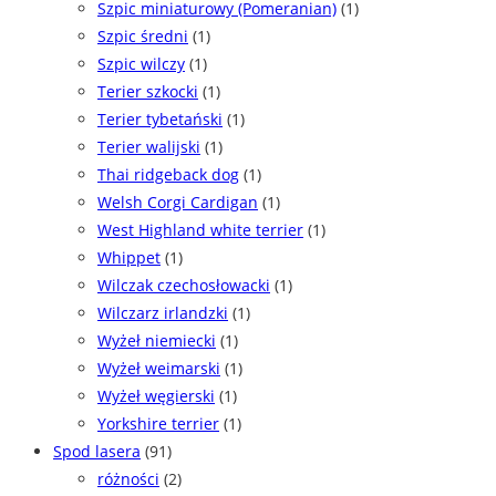
Szpic miniaturowy (Pomeranian)
(1)
Szpic średni
(1)
Szpic wilczy
(1)
Terier szkocki
(1)
Terier tybetański
(1)
Terier walijski
(1)
Thai ridgeback dog
(1)
Welsh Corgi Cardigan
(1)
West Highland white terrier
(1)
Whippet
(1)
Wilczak czechosłowacki
(1)
Wilczarz irlandzki
(1)
Wyżeł niemiecki
(1)
Wyżeł weimarski
(1)
Wyżeł węgierski
(1)
Yorkshire terrier
(1)
Spod lasera
(91)
różności
(2)