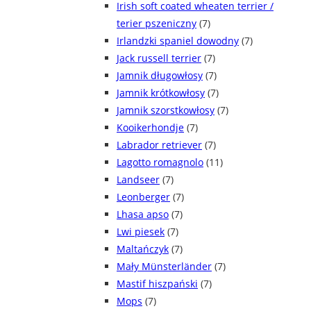
Irish soft coated wheaten terrier /
terier pszeniczny
(7)
Irlandzki spaniel dowodny
(7)
Jack russell terrier
(7)
Jamnik długowłosy
(7)
Jamnik krótkowłosy
(7)
Jamnik szorstkowłosy
(7)
Kooikerhondje
(7)
Labrador retriever
(7)
Lagotto romagnolo
(11)
Landseer
(7)
Leonberger
(7)
Lhasa apso
(7)
Lwi piesek
(7)
Maltańczyk
(7)
Mały Münsterländer
(7)
Mastif hiszpański
(7)
Mops
(7)