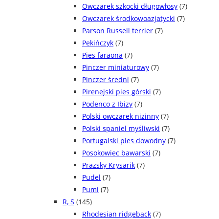
Owczarek szkocki długowłosy
(7)
Owczarek środkowoazjatycki
(7)
Parson Russell terrier
(7)
Pekińczyk
(7)
Pies faraona
(7)
Pinczer miniaturowy
(7)
Pinczer średni
(7)
Pirenejski pies górski
(7)
Podenco z Ibizy
(7)
Polski owczarek nizinny
(7)
Polski spaniel myśliwski
(7)
Portugalski pies dowodny
(7)
Posokowiec bawarski
(7)
Prazsky Krysarik
(7)
Pudel
(7)
Pumi
(7)
R, S
(145)
Rhodesian ridgeback
(7)