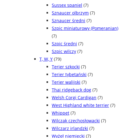
Sussex spaniel
(7)
Sznaucer olbrzym
(7)
Sznaucer średni
(7)
Szpic miniaturowy (Pomeranian)
(7)
Szpic średni
(7)
Szpic wilczy
(7)
T, W, Y
(79)
Terier szkocki
(7)
Terier tybetański
(7)
Terier walijski
(7)
Thai ridgeback dog
(7)
Welsh Corgi Cardigan
(7)
West Highland white terrier
(7)
Whippet
(7)
Wilczak czechosłowacki
(7)
Wilczarz irlandzki
(7)
Wyżeł niemiecki
(7)