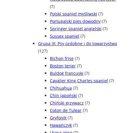
(7)
Polski spaniel myśliwski
(7)
Portugalski pies dowodny
(7)
Springer spaniel angielski
(7)
Sussex spaniel
(7)
Grupa IX: Psy ozdobne i do towarzystwa
(127)
Bichon frise
(7)
Boston terier
(7)
Buldog francuski
(7)
Cavalier King Charles spaniel
(7)
Chihuahua
(7)
Chin japoński
(7)
Chiński grzywacz
(7)
Coton de Tulear
(7)
Gryfonik
(7)
Hawańczyk
(7)
Lhasa apso
(7)