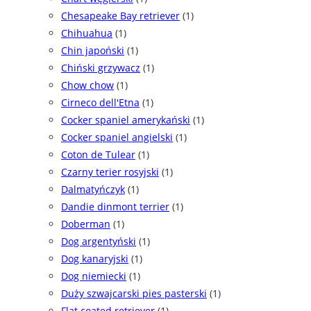
Chesapeake Bay retriever
(1)
Chihuahua
(1)
Chin japoński
(1)
Chiński grzywacz
(1)
Chow chow
(1)
Cirneco dell'Etna
(1)
Cocker spaniel amerykański
(1)
Cocker spaniel angielski
(1)
Coton de Tulear
(1)
Czarny terier rosyjski
(1)
Dalmatyńczyk
(1)
Dandie dinmont terrier
(1)
Doberman
(1)
Dog argentyński
(1)
Dog kanaryjski
(1)
Dog niemiecki
(1)
Duży szwajcarski pies pasterski
(1)
Flat coated retriever
(1)