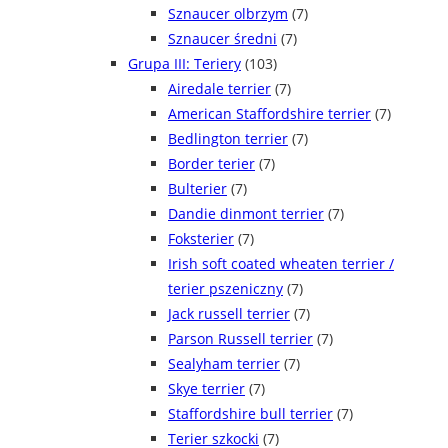
Sznaucer olbrzym
(7)
Sznaucer średni
(7)
Grupa III: Teriery
(103)
Airedale terrier
(7)
American Staffordshire terrier
(7)
Bedlington terrier
(7)
Border terier
(7)
Bulterier
(7)
Dandie dinmont terrier
(7)
Foksterier
(7)
Irish soft coated wheaten terrier /
terier pszeniczny
(7)
Jack russell terrier
(7)
Parson Russell terrier
(7)
Sealyham terrier
(7)
Skye terrier
(7)
Staffordshire bull terrier
(7)
Terier szkocki
(7)