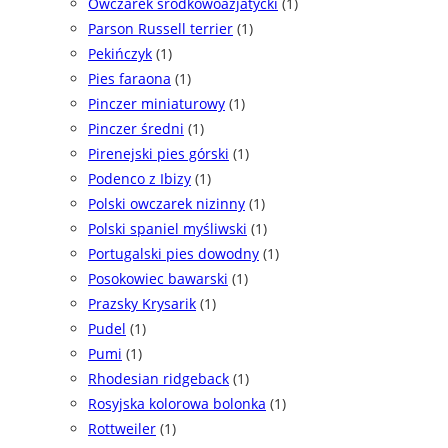
Owczarek środkowoazjatycki
(1)
Parson Russell terrier
(1)
Pekińczyk
(1)
Pies faraona
(1)
Pinczer miniaturowy
(1)
Pinczer średni
(1)
Pirenejski pies górski
(1)
Podenco z Ibizy
(1)
Polski owczarek nizinny
(1)
Polski spaniel myśliwski
(1)
Portugalski pies dowodny
(1)
Posokowiec bawarski
(1)
Prazsky Krysarik
(1)
Pudel
(1)
Pumi
(1)
Rhodesian ridgeback
(1)
Rosyjska kolorowa bolonka
(1)
Rottweiler
(1)