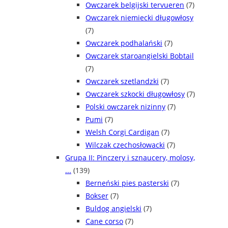
Owczarek belgijski tervueren
(7)
Owczarek niemiecki długowłosy
(7)
Owczarek podhalański
(7)
Owczarek staroangielski Bobtail
(7)
Owczarek szetlandzki
(7)
Owczarek szkocki długowłosy
(7)
Polski owczarek nizinny
(7)
Pumi
(7)
Welsh Corgi Cardigan
(7)
Wilczak czechosłowacki
(7)
Grupa II: Pinczery i sznaucery, molosy,
...
(139)
Berneński pies pasterski
(7)
Bokser
(7)
Buldog angielski
(7)
Cane corso
(7)