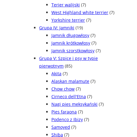
Terier walijski
(7)
West Highland white terrier
(7)
Yorkshire terrier
(7)
Grupa IV: Jamniki
(19)
Jamnik długowłosy
(7)
Jamnik krótkowłosy
(7)
Jamnik szorstkowłosy
(7)
Grupa V: Szpice i psy w typie
pierwotnym
(85)
Akita
(7)
Alaskan malamute
(7)
Chow chow
(7)
Cirneco dell'Etna
(7)
Nagi pies meksykański
(7)
Pies faraona
(7)
Podenco z Ibizy
(7)
Samoyed
(7)
Shiba
(7)