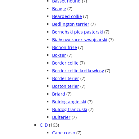
Basset hound
(7)
Beagle
(7)
Bearded collie
(7)
Bedlington terrier
(7)
Berneński pies pasterski
(7)
Biały owczarek szwajcarski
(7)
Bichon frise
(7)
Bokser
(7)
Border collie
(7)
Border collie krótkowłosy
(7)
Border terier
(7)
Boston terier
(7)
Briard
(7)
Buldog angielski
(7)
Buldog francuski
(7)
Bulterier
(7)
C, D
(163)
Cane corso
(7)