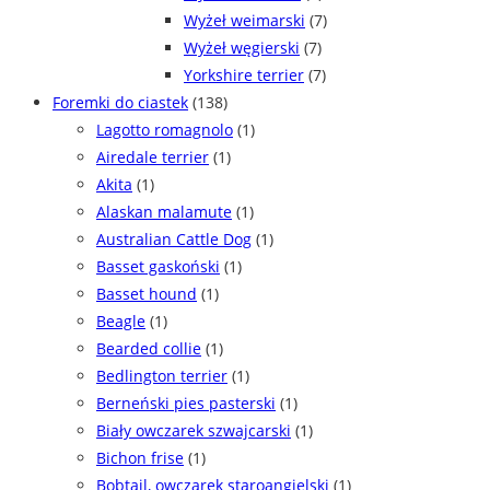
Wyżeł weimarski
(7)
Wyżeł węgierski
(7)
Yorkshire terrier
(7)
Foremki do ciastek
(138)
Lagotto romagnolo
(1)
Airedale terrier
(1)
Akita
(1)
Alaskan malamute
(1)
Australian Cattle Dog
(1)
Basset gaskoński
(1)
Basset hound
(1)
Beagle
(1)
Bearded collie
(1)
Bedlington terrier
(1)
Berneński pies pasterski
(1)
Biały owczarek szwajcarski
(1)
Bichon frise
(1)
Bobtail, owczarek staroangielski
(1)