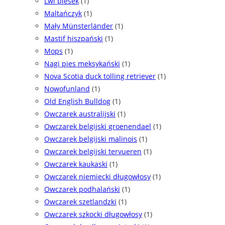
Lwi piesek
(1)
Maltańczyk
(1)
Mały Münsterländer
(1)
Mastif hiszpański
(1)
Mops
(1)
Nagi pies meksykański
(1)
Nova Scotia duck tolling retriever
(1)
Nowofunland
(1)
Old English Bulldog
(1)
Owczarek australijski
(1)
Owczarek belgijski groenendael
(1)
Owczarek belgijski malinois
(1)
Owczarek belgijski tervueren
(1)
Owczarek kaukaski
(1)
Owczarek niemiecki długowłosy
(1)
Owczarek podhalański
(1)
Owczarek szetlandzki
(1)
Owczarek szkocki długowłosy
(1)