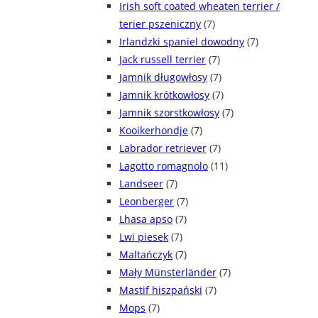
Irish soft coated wheaten terrier /
terier pszeniczny
(7)
Irlandzki spaniel dowodny
(7)
Jack russell terrier
(7)
Jamnik długowłosy
(7)
Jamnik krótkowłosy
(7)
Jamnik szorstkowłosy
(7)
Kooikerhondje
(7)
Labrador retriever
(7)
Lagotto romagnolo
(11)
Landseer
(7)
Leonberger
(7)
Lhasa apso
(7)
Lwi piesek
(7)
Maltańczyk
(7)
Mały Münsterländer
(7)
Mastif hiszpański
(7)
Mops
(7)