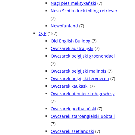
Nagi pies meksykański
(7)
Nova Scotia duck tolling retriever
(7)
Nowofunland
(7)
O, P
(157)
Old English Bulldog
(7)
Owczarek australijski
(7)
Owczarek belgijski groenendael
(7)
Owczarek belgijski malinois
(7)
Owczarek belgijski tervueren
(7)
Owczarek kaukaski
(7)
Owczarek niemiecki długowłosy
(7)
Owczarek podhalański
(7)
Owczarek staroangielski Bobtail
(7)
Owczarek szetlandzki
(7)