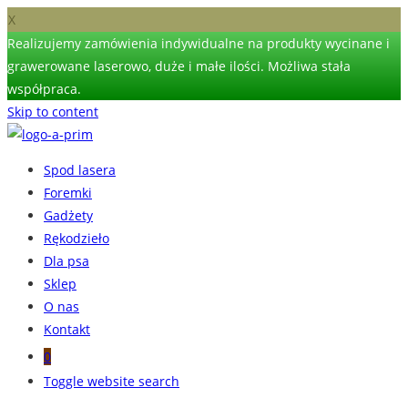
X
Realizujemy zamówienia indywidualne na produkty wycinane i
grawerowane laserowo, duże i małe ilości. Możliwa stała
współpraca.
Skip to content
Spod lasera
Foremki
Gadżety
Rękodzieło
Dla psa
Sklep
O nas
Kontakt
0
Toggle website search