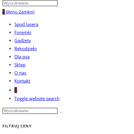
0
Menu
Zamknij
Spod lasera
Foremki
Gadżety
Rękodzieło
Dla psa
Sklep
O nas
Kontakt
0
Toggle website search
FILTRUJ CENY