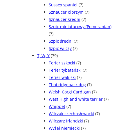
Sussex spaniel
(7)
Sznaucer olbrzym
(7)
Sznaucer średni
(7)
Szpic miniaturowy (Pomeranian)
(7)
Szpic średni
(7)
Szpic wilczy
(7)
T, W, Y
(79)
Terier szkocki
(7)
Terier tybetański
(7)
Terier walijski
(7)
Thai ridgeback dog
(7)
Welsh Corgi Cardigan
(7)
West Highland white terrier
(7)
Whippet
(7)
Wilczak czechosłowacki
(7)
Wilczarz irlandzki
(7)
Wyżeł niemiecki
(7)