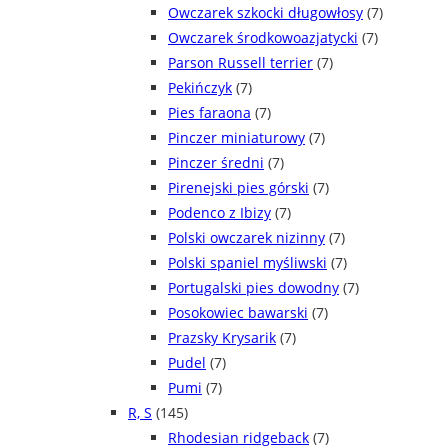
Owczarek szkocki długowłosy
(7)
Owczarek środkowoazjatycki
(7)
Parson Russell terrier
(7)
Pekińczyk
(7)
Pies faraona
(7)
Pinczer miniaturowy
(7)
Pinczer średni
(7)
Pirenejski pies górski
(7)
Podenco z Ibizy
(7)
Polski owczarek nizinny
(7)
Polski spaniel myśliwski
(7)
Portugalski pies dowodny
(7)
Posokowiec bawarski
(7)
Prazsky Krysarik
(7)
Pudel
(7)
Pumi
(7)
R, S
(145)
Rhodesian ridgeback
(7)