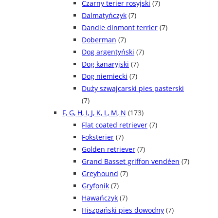
Czarny terier rosyjski
(7)
Dalmatyńczyk
(7)
Dandie dinmont terrier
(7)
Doberman
(7)
Dog argentyński
(7)
Dog kanaryjski
(7)
Dog niemiecki
(7)
Duży szwajcarski pies pasterski
(7)
F, G, H, I, J, K, L, M, N
(173)
Flat coated retriever
(7)
Foksterier
(7)
Golden retriever
(7)
Grand Basset griffon vendéen
(7)
Greyhound
(7)
Gryfonik
(7)
Hawańczyk
(7)
Hiszpański pies dowodny
(7)