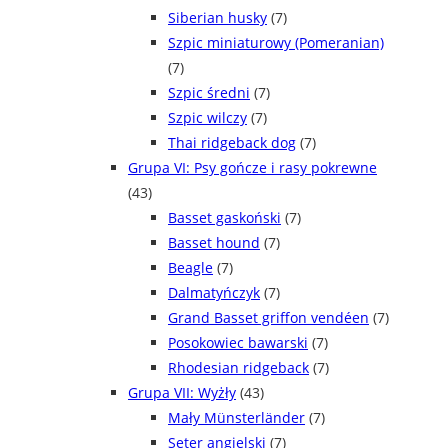
Siberian husky
(7)
Szpic miniaturowy (Pomeranian)
(7)
Szpic średni
(7)
Szpic wilczy
(7)
Thai ridgeback dog
(7)
Grupa VI: Psy gończe i rasy pokrewne
(43)
Basset gaskoński
(7)
Basset hound
(7)
Beagle
(7)
Dalmatyńczyk
(7)
Grand Basset griffon vendéen
(7)
Posokowiec bawarski
(7)
Rhodesian ridgeback
(7)
Grupa VII: Wyżły
(43)
Mały Münsterländer
(7)
Seter angielski
(7)