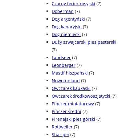
Czarny terier rosyjski
(7)
Doberman
(7)
Dog argentyński
(7)
Dog kanaryjski
(7)
Dog niemiecki
(7)
Duży szwajcarski pies pasterski
(7)
Landseer
(7)
Leonberger
(7)
Mastif hiszpański
(7)
Nowofunland
(7)
Owczarek kaukaski
(7)
Owczarek środkowoazjatycki
(7)
Pinczer miniaturowy
(7)
Pinczer średni
(7)
Pirenejski pies górski
(7)
Rottweiler
(7)
Shar pei
(7)