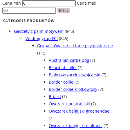
Cena min
Cena max
Filtruj
KATEGORIE PRODUKTÓW
Gadżety z psim motywem
(845)
Według grup FCI
(845)
Grupa I: Owczarki i inne psy pasterskie
(115)
Australian cattle dog
(7)
Bearded collie
(7)
Biały owczarek szwajcarski
(7)
Border collie
(7)
Border collie krótkowłosy
(7)
Briard
(7)
Owczarek australijski
(7)
Owczarek belgijski groenendael
(7)
Owczarek belgijski malinois
(7)