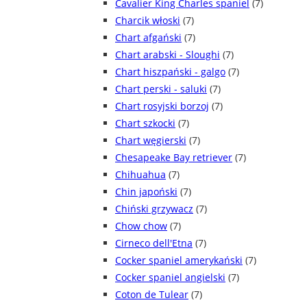
Cavalier King Charles spaniel
(7)
Charcik włoski
(7)
Chart afgański
(7)
Chart arabski - Sloughi
(7)
Chart hiszpański - galgo
(7)
Chart perski - saluki
(7)
Chart rosyjski borzoj
(7)
Chart szkocki
(7)
Chart węgierski
(7)
Chesapeake Bay retriever
(7)
Chihuahua
(7)
Chin japoński
(7)
Chiński grzywacz
(7)
Chow chow
(7)
Cirneco dell'Etna
(7)
Cocker spaniel amerykański
(7)
Cocker spaniel angielski
(7)
Coton de Tulear
(7)