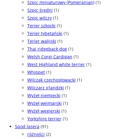
Szpic miniaturowy (Pomeranian)
(1)
Szpic średni
(1)
Szpic wilczy
(1)
Terier szkocki
(1)
Terier tybetański
(1)
Terier walijski
(1)
Thai ridgeback dog
(1)
Welsh Corgi Cardigan
(1)
West Highland white terrier
(1)
Whippet
(1)
Wilczak czechosłowacki
(1)
Wilczarz irlandzki
(1)
Wyżeł niemiecki
(1)
Wyżeł weimarski
(1)
Wyżeł węgierski
(1)
Yorkshire terrier
(1)
Spod lasera
(91)
różności
(2)