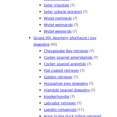
Seter irlandzki
(7)
Seter szkocki (gordon)
(7)
Wyżeł niemiecki
(7)
Wyżeł weimarski
(7)
Wyżeł węgierski
(7)
Grupa VIII: Aportery, płochacze i psy
dowodne
(95)
Chesapeake Bay retriever
(7)
Cocker spaniel amerykański
(7)
Cocker spaniel angielski
(7)
Flat coated retriever
(7)
Golden retriever
(7)
Hiszpański pies dowodny
(7)
Irlandzki spaniel dowodny
(7)
Kooikerhondje
(7)
Labrador retriever
(7)
Lagotto romagnolo
(11)
Nova Scotia duck tolling retriever