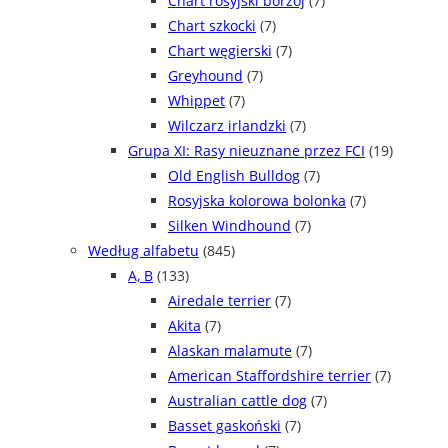
Chart rosyjski borzoj
(7)
Chart szkocki
(7)
Chart węgierski
(7)
Greyhound
(7)
Whippet
(7)
Wilczarz irlandzki
(7)
Grupa XI: Rasy nieuznane przez FCI
(19)
Old English Bulldog
(7)
Rosyjska kolorowa bolonka
(7)
Silken Windhound
(7)
Według alfabetu
(845)
A, B
(133)
Airedale terrier
(7)
Akita
(7)
Alaskan malamute
(7)
American Staffordshire terrier
(7)
Australian cattle dog
(7)
Basset gaskoński
(7)