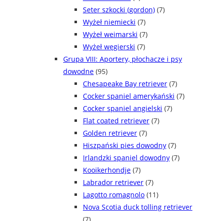
Seter szkocki (gordon)
(7)
Wyżeł niemiecki
(7)
Wyżeł weimarski
(7)
Wyżeł węgierski
(7)
Grupa VIII: Aportery, płochacze i psy
dowodne
(95)
Chesapeake Bay retriever
(7)
Cocker spaniel amerykański
(7)
Cocker spaniel angielski
(7)
Flat coated retriever
(7)
Golden retriever
(7)
Hiszpański pies dowodny
(7)
Irlandzki spaniel dowodny
(7)
Kooikerhondje
(7)
Labrador retriever
(7)
Lagotto romagnolo
(11)
Nova Scotia duck tolling retriever
(7)