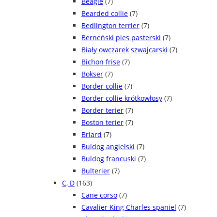
Beagle
(7)
Bearded collie
(7)
Bedlington terrier
(7)
Berneński pies pasterski
(7)
Biały owczarek szwajcarski
(7)
Bichon frise
(7)
Bokser
(7)
Border collie
(7)
Border collie krótkowłosy
(7)
Border terier
(7)
Boston terier
(7)
Briard
(7)
Buldog angielski
(7)
Buldog francuski
(7)
Bulterier
(7)
C, D
(163)
Cane corso
(7)
Cavalier King Charles spaniel
(7)