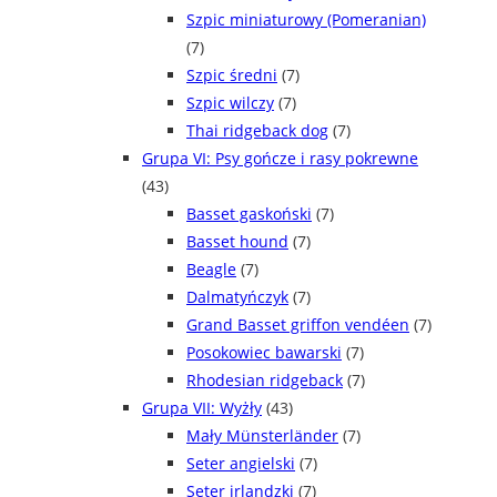
Szpic miniaturowy (Pomeranian)
(7)
Szpic średni
(7)
Szpic wilczy
(7)
Thai ridgeback dog
(7)
Grupa VI: Psy gończe i rasy pokrewne
(43)
Basset gaskoński
(7)
Basset hound
(7)
Beagle
(7)
Dalmatyńczyk
(7)
Grand Basset griffon vendéen
(7)
Posokowiec bawarski
(7)
Rhodesian ridgeback
(7)
Grupa VII: Wyżły
(43)
Mały Münsterländer
(7)
Seter angielski
(7)
Seter irlandzki
(7)