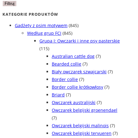
min
max
Filtruj
KATEGORIE PRODUKTÓW
Gadżety z psim motywem
(845)
Według grup FCI
(845)
Grupa I: Owczarki i inne psy pasterskie
(115)
Australian cattle dog
(7)
Bearded collie
(7)
Biały owczarek szwajcarski
(7)
Border collie
(7)
Border collie krótkowłosy
(7)
Briard
(7)
Owczarek australijski
(7)
Owczarek belgijski groenendael
(7)
Owczarek belgijski malinois
(7)
Owczarek belgijski tervueren
(7)