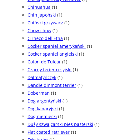
Chihuahua
(1)
Chin japoński
(1)
Chiński grzywacz
(1)
Chow chow
(1)
Cirneco dell'Etna
(1)
Cocker spaniel amerykański
(1)
Cocker spaniel angielski
(1)
Coton de Tulear
(1)
Czarny terier rosyjski
(1)
Dalmatyńczyk
(1)
Dandie dinmont terrier
(1)
Doberman
(1)
Dog argentyński
(1)
Dog kanaryjski
(1)
Dog niemiecki
(1)
Duży szwajcarski pies pasterski
(1)
Flat coated retriever
(1)
Foksterier
(1)