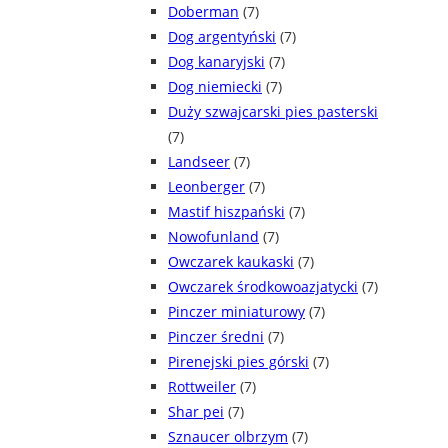
Doberman
(7)
Dog argentyński
(7)
Dog kanaryjski
(7)
Dog niemiecki
(7)
Duży szwajcarski pies pasterski
(7)
Landseer
(7)
Leonberger
(7)
Mastif hiszpański
(7)
Nowofunland
(7)
Owczarek kaukaski
(7)
Owczarek środkowoazjatycki
(7)
Pinczer miniaturowy
(7)
Pinczer średni
(7)
Pirenejski pies górski
(7)
Rottweiler
(7)
Shar pei
(7)
Sznaucer olbrzym
(7)