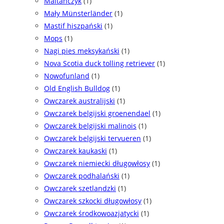
Maltańczyk
(1)
Mały Münsterländer
(1)
Mastif hiszpański
(1)
Mops
(1)
Nagi pies meksykański
(1)
Nova Scotia duck tolling retriever
(1)
Nowofunland
(1)
Old English Bulldog
(1)
Owczarek australijski
(1)
Owczarek belgijski groenendael
(1)
Owczarek belgijski malinois
(1)
Owczarek belgijski tervueren
(1)
Owczarek kaukaski
(1)
Owczarek niemiecki długowłosy
(1)
Owczarek podhalański
(1)
Owczarek szetlandzki
(1)
Owczarek szkocki długowłosy
(1)
Owczarek środkowoazjatycki
(1)