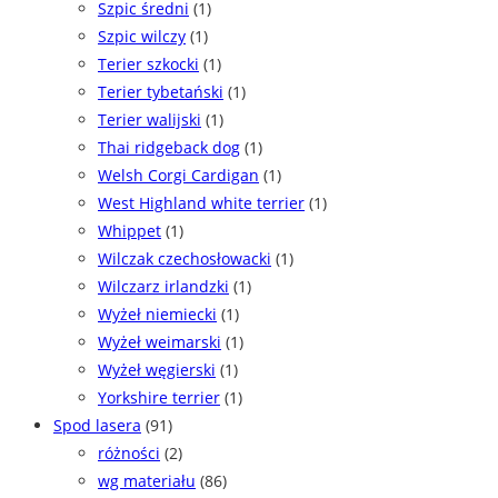
Szpic średni
(1)
Szpic wilczy
(1)
Terier szkocki
(1)
Terier tybetański
(1)
Terier walijski
(1)
Thai ridgeback dog
(1)
Welsh Corgi Cardigan
(1)
West Highland white terrier
(1)
Whippet
(1)
Wilczak czechosłowacki
(1)
Wilczarz irlandzki
(1)
Wyżeł niemiecki
(1)
Wyżeł weimarski
(1)
Wyżeł węgierski
(1)
Yorkshire terrier
(1)
Spod lasera
(91)
różności
(2)
wg materiału
(86)