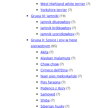
West Highland white terrier
(7)
Yorkshire terrier
(7)
Grupa IV: Jamniki
(19)
Jamnik długowłosy
(7)
Jamnik krótkowłosy
(7)
Jamnik szorstkowłosy
(7)
Grupa V: Szpice i psy w typie
pierwotnym
(85)
Akita
(7)
Alaskan malamute
(7)
Chow chow
(7)
Cirneco dell'Etna
(7)
Nagi pies meksykański
(7)
Pies faraona
(7)
Podenco z Ibizy
(7)
Samoyed
(7)
Shiba
(7)
Siberian husky
(7)