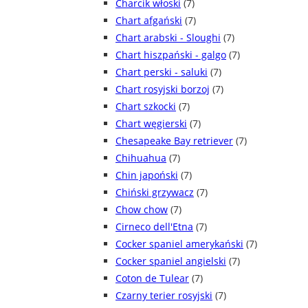
Charcik włoski
(7)
Chart afgański
(7)
Chart arabski - Sloughi
(7)
Chart hiszpański - galgo
(7)
Chart perski - saluki
(7)
Chart rosyjski borzoj
(7)
Chart szkocki
(7)
Chart węgierski
(7)
Chesapeake Bay retriever
(7)
Chihuahua
(7)
Chin japoński
(7)
Chiński grzywacz
(7)
Chow chow
(7)
Cirneco dell'Etna
(7)
Cocker spaniel amerykański
(7)
Cocker spaniel angielski
(7)
Coton de Tulear
(7)
Czarny terier rosyjski
(7)