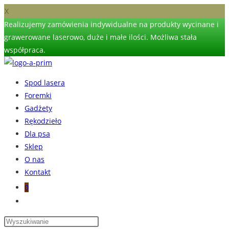
X
Realizujemy zamówienia indywidualne na produkty wycinane i
grawerowane laserowo, duże i małe ilości. Możliwa stała
współpraca.
Skip
to
Spod lasera
content
Foremki
Gadżety
Rękodzieło
Dla psa
Sklep
O nas
Kontakt
0
Toggle
website
search