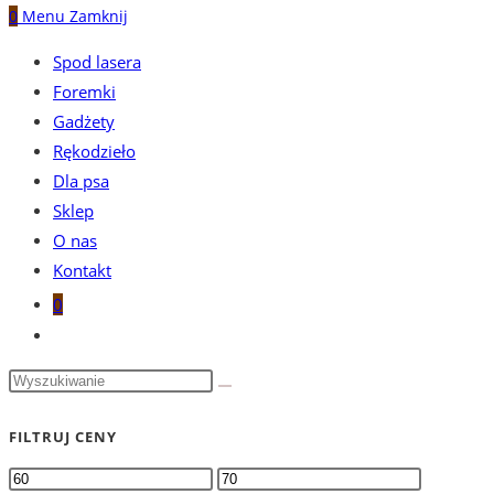
0
Menu
Zamknij
Spod lasera
Foremki
Gadżety
Rękodzieło
Dla psa
Sklep
O nas
Kontakt
0
Toggle
website
search
FILTRUJ CENY
Cena
Cena