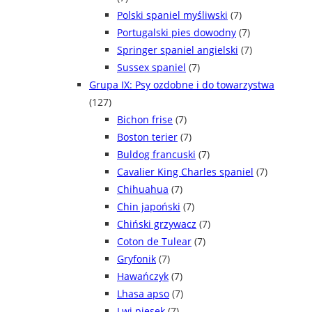
Polski spaniel myśliwski
(7)
Portugalski pies dowodny
(7)
Springer spaniel angielski
(7)
Sussex spaniel
(7)
Grupa IX: Psy ozdobne i do towarzystwa
(127)
Bichon frise
(7)
Boston terier
(7)
Buldog francuski
(7)
Cavalier King Charles spaniel
(7)
Chihuahua
(7)
Chin japoński
(7)
Chiński grzywacz
(7)
Coton de Tulear
(7)
Gryfonik
(7)
Hawańczyk
(7)
Lhasa apso
(7)
Lwi piesek
(7)