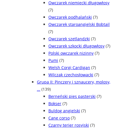
Owczarek niemiecki długowłosy
(7)
Owczarek podhalański
(7)
Owczarek staroangielski Bobtail
(7)
Owczarek szetlandzki
(7)
Owczarek szkocki długowłosy
(7)
Polski owczarek nizinny
(7)
Pumi
(7)
Welsh Corgi Cardigan
(7)
Wilczak czechosłowacki
(7)
Grupa II: Pinczery i sznaucery, molosy,
...
(139)
Berneński pies pasterski
(7)
Bokser
(7)
Buldog angielski
(7)
Cane corso
(7)
Czarny terier rosyjski
(7)