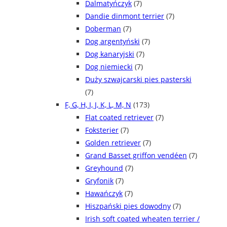
Dalmatyńczyk
(7)
Dandie dinmont terrier
(7)
Doberman
(7)
Dog argentyński
(7)
Dog kanaryjski
(7)
Dog niemiecki
(7)
Duży szwajcarski pies pasterski
(7)
F, G, H, I, J, K, L, M, N
(173)
Flat coated retriever
(7)
Foksterier
(7)
Golden retriever
(7)
Grand Basset griffon vendéen
(7)
Greyhound
(7)
Gryfonik
(7)
Hawańczyk
(7)
Hiszpański pies dowodny
(7)
Irish soft coated wheaten terrier /