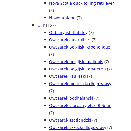
Nova Scotia duck tolling retriever
(7)
Nowofunland
(7)
O, P
(157)
Old English Bulldog
(7)
Owczarek australijski
(7)
Owczarek belgijski groenendael
(7)
Owczarek belgijski malinois
(7)
Owczarek belgijski tervueren
(7)
Owczarek kaukaski
(7)
Owczarek niemiecki długowłosy
(7)
Owczarek podhalański
(7)
Owczarek staroangielski Bobtail
(7)
Owczarek szetlandzki
(7)
Owczarek szkocki długowłosy
(7)