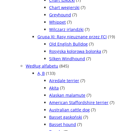
Chart szkocki
(7)
Chart węgierski
(7)
Greyhound
(7)
Whippet
(7)
Wilczarz irlandzki
(7)
Grupa XI: Rasy nieuznane przez FCI
(19)
Old English Bulldog
(7)
Rosyjska kolorowa bolonka
(7)
Silken Windhound
(7)
Według alfabetu
(845)
A, B
(133)
Airedale terrier
(7)
Akita
(7)
Alaskan malamute
(7)
American Staffordshire terrier
(7)
Australian cattle dog
(7)
Basset gaskoński
(7)
Basset hound
(7)