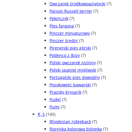
Owczarek środkowoazjatycki
(7)
Parson Russell terrier
(7)
Pekińczyk
(7)
Pies faraona
(7)
Pinczer miniaturowy
(7)
Pinczer średni
(7)
Pirenejski pies górski
(7)
Podenco z Ibizy
(7)
Polski owczarek nizinny
(7)
Polski spaniel myśliwski
(7)
Portugalski pies dowodny
(7)
Posokowiec bawarski
(7)
Prazsky Krysarik
(7)
Pudel
(7)
Pumi
(7)
R, S
(145)
Rhodesian ridgeback
(7)
Rosyjska kolorowa bolonka
(7)