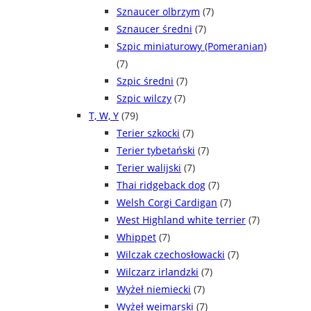
Sznaucer olbrzym
(7)
Sznaucer średni
(7)
Szpic miniaturowy (Pomeranian)
(7)
Szpic średni
(7)
Szpic wilczy
(7)
T, W, Y
(79)
Terier szkocki
(7)
Terier tybetański
(7)
Terier walijski
(7)
Thai ridgeback dog
(7)
Welsh Corgi Cardigan
(7)
West Highland white terrier
(7)
Whippet
(7)
Wilczak czechosłowacki
(7)
Wilczarz irlandzki
(7)
Wyżeł niemiecki
(7)
Wyżeł weimarski
(7)