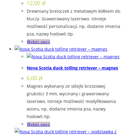
12,00
zł
Drewniany breloczek z metalowym kółkiem do
kluczy. Grawerowany laserowo. Istnieje
możliwość personalizacji, np. dodanie imienia
psa, nazwy hodowli itp.
Ten
Wybór opcji
produkt
ma
wiele
Nova Scotia duck tolling retriever – magnes
wariantów.
6,00
zł
Opcje
Magnes wykonany ze sklejki brzozowej
można
grubości 3 mm, wycinany i grawerowany
wybrać
laserowo. Istnieje możliwość modyfikowania
na
wzoru, np. dodanie imienia psa, nazwy
stronie
hodowli itp.
produktu
Ten
Wybór opcji
produkt