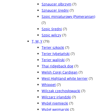
Sznaucer olbrzym
(7)
Sznaucer średni
(7)
Szpic miniaturowy (Pomeranian)
(7)
Szpic średni
(7)
Szpic wilczy
(7)
T, W, Y
(79)
Terier szkocki
(7)
Terier tybetański
(7)
Terier walijski
(7)
Thai ridgeback dog
(7)
Welsh Corgi Cardigan
(7)
West Highland white terrier
(7)
Whippet
(7)
Wilczak czechosłowacki
(7)
Wilczarz irlandzki
(7)
Wyżeł niemiecki
(7)
Wyżeł weimarski
(7)