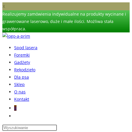
X
Realizujemy zamówienia indywidualne na produkty wycinane i
grawerowane laserowo, duże i małe ilości. Możliwa stała
współpraca.
Skip
to
Spod lasera
content
Foremki
Gadżety
Rękodzieło
Dla psa
Sklep
O nas
Kontakt
0
Toggle
website
search