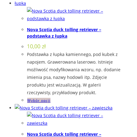
ma
wiele
wariantów.
Opcje
Nova Scotia duck tolling retriever –
można
podstawka z łupka
wybrać
10,00
zł
na
Podstawka z łupka kamiennego, pod kubek z
stronie
napojem. Grawerowana laserowo. Istnieje
produktu
możliwość modyfikowania wzoru, np. dodanie
imienia psa, nazwy hodowli itp. Zdjęcie
produktu jest wizualizacją. W galerii
rzeczywisty, przykładowy produkt.
Ten
Wybór opcji
produkt
ma
wiele
wariantów.
Nova Scotia duck tolling retriever –