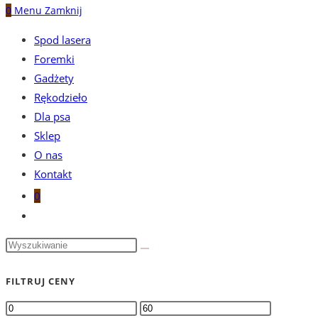
0
Menu
Zamknij
Spod lasera
Foremki
Gadżety
Rękodzieło
Dla psa
Sklep
O nas
Kontakt
0
Toggle
website
search
FILTRUJ CENY
Cena
Cena