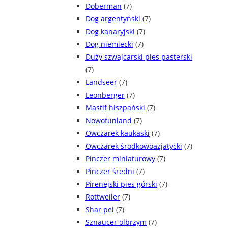
Doberman
(7)
Dog argentyński
(7)
Dog kanaryjski
(7)
Dog niemiecki
(7)
Duży szwajcarski pies pasterski
(7)
Landseer
(7)
Leonberger
(7)
Mastif hiszpański
(7)
Nowofunland
(7)
Owczarek kaukaski
(7)
Owczarek środkowoazjatycki
(7)
Pinczer miniaturowy
(7)
Pinczer średni
(7)
Pirenejski pies górski
(7)
Rottweiler
(7)
Shar pei
(7)
Sznaucer olbrzym
(7)