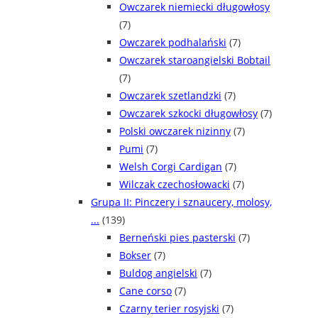
Owczarek niemiecki długowłosy
(7)
Owczarek podhalański
(7)
Owczarek staroangielski Bobtail
(7)
Owczarek szetlandzki
(7)
Owczarek szkocki długowłosy
(7)
Polski owczarek nizinny
(7)
Pumi
(7)
Welsh Corgi Cardigan
(7)
Wilczak czechosłowacki
(7)
Grupa II: Pinczery i sznaucery, molosy,
...
(139)
Berneński pies pasterski
(7)
Bokser
(7)
Buldog angielski
(7)
Cane corso
(7)
Czarny terier rosyjski
(7)