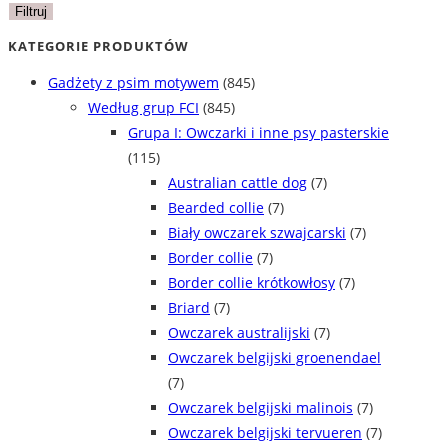
min
max
Filtruj
KATEGORIE PRODUKTÓW
Gadżety z psim motywem
(845)
Według grup FCI
(845)
Grupa I: Owczarki i inne psy pasterskie
(115)
Australian cattle dog
(7)
Bearded collie
(7)
Biały owczarek szwajcarski
(7)
Border collie
(7)
Border collie krótkowłosy
(7)
Briard
(7)
Owczarek australijski
(7)
Owczarek belgijski groenendael
(7)
Owczarek belgijski malinois
(7)
Owczarek belgijski tervueren
(7)