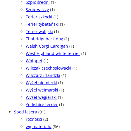
Szpic średni
(1)
Szpic wilczy
(1)
Terier szkocki
(1)
Terier tybetański
(1)
Terier walijski
(1)
Thai ridgeback dog
(1)
Welsh Corgi Cardigan
(1)
West Highland white terrier
(1)
Whippet
(1)
Wilczak czechosłowacki
(1)
Wilczarz irlandzki
(1)
Wyżeł niemiecki
(1)
Wyżeł weimarski
(1)
Wyżeł węgierski
(1)
Yorkshire terrier
(1)
Spod lasera
(91)
różności
(2)
wg materiału
(86)