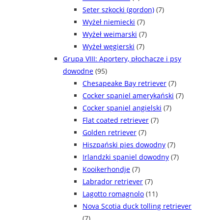
Seter szkocki (gordon)
(7)
Wyżeł niemiecki
(7)
Wyżeł weimarski
(7)
Wyżeł węgierski
(7)
Grupa VIII: Aportery, płochacze i psy
dowodne
(95)
Chesapeake Bay retriever
(7)
Cocker spaniel amerykański
(7)
Cocker spaniel angielski
(7)
Flat coated retriever
(7)
Golden retriever
(7)
Hiszpański pies dowodny
(7)
Irlandzki spaniel dowodny
(7)
Kooikerhondje
(7)
Labrador retriever
(7)
Lagotto romagnolo
(11)
Nova Scotia duck tolling retriever
(7)