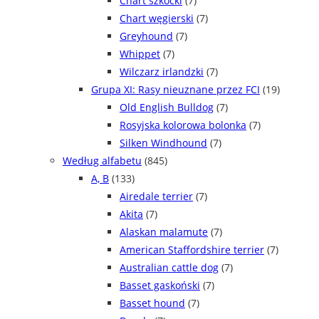
Chart szkocki
(7)
Chart węgierski
(7)
Greyhound
(7)
Whippet
(7)
Wilczarz irlandzki
(7)
Grupa XI: Rasy nieuznane przez FCI
(19)
Old English Bulldog
(7)
Rosyjska kolorowa bolonka
(7)
Silken Windhound
(7)
Według alfabetu
(845)
A, B
(133)
Airedale terrier
(7)
Akita
(7)
Alaskan malamute
(7)
American Staffordshire terrier
(7)
Australian cattle dog
(7)
Basset gaskoński
(7)
Basset hound
(7)