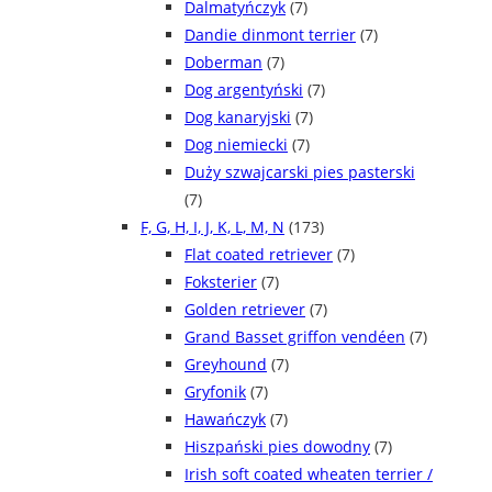
Dalmatyńczyk
(7)
Dandie dinmont terrier
(7)
Doberman
(7)
Dog argentyński
(7)
Dog kanaryjski
(7)
Dog niemiecki
(7)
Duży szwajcarski pies pasterski
(7)
F, G, H, I, J, K, L, M, N
(173)
Flat coated retriever
(7)
Foksterier
(7)
Golden retriever
(7)
Grand Basset griffon vendéen
(7)
Greyhound
(7)
Gryfonik
(7)
Hawańczyk
(7)
Hiszpański pies dowodny
(7)
Irish soft coated wheaten terrier /