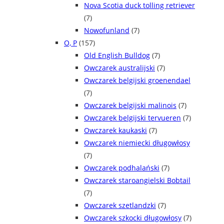
Nova Scotia duck tolling retriever
(7)
Nowofunland
(7)
O, P
(157)
Old English Bulldog
(7)
Owczarek australijski
(7)
Owczarek belgijski groenendael
(7)
Owczarek belgijski malinois
(7)
Owczarek belgijski tervueren
(7)
Owczarek kaukaski
(7)
Owczarek niemiecki długowłosy
(7)
Owczarek podhalański
(7)
Owczarek staroangielski Bobtail
(7)
Owczarek szetlandzki
(7)
Owczarek szkocki długowłosy
(7)