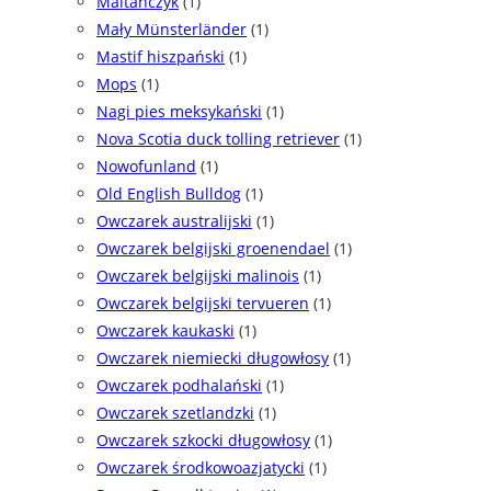
Maltańczyk
(1)
Mały Münsterländer
(1)
Mastif hiszpański
(1)
Mops
(1)
Nagi pies meksykański
(1)
Nova Scotia duck tolling retriever
(1)
Nowofunland
(1)
Old English Bulldog
(1)
Owczarek australijski
(1)
Owczarek belgijski groenendael
(1)
Owczarek belgijski malinois
(1)
Owczarek belgijski tervueren
(1)
Owczarek kaukaski
(1)
Owczarek niemiecki długowłosy
(1)
Owczarek podhalański
(1)
Owczarek szetlandzki
(1)
Owczarek szkocki długowłosy
(1)
Owczarek środkowoazjatycki
(1)