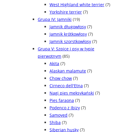
West Highland white terrier
(7)
Yorkshire terrier
(7)
Grupa IV: Jamniki
(19)
Jamnik długowłosy
(7)
Jamnik krótkowłosy
(7)
Jamnik szorstkowłosy
(7)
Grupa V: Szpice i psy w typie
pierwotnym
(85)
Akita
(7)
Alaskan malamute
(7)
Chow chow
(7)
Cirneco dell'Etna
(7)
Nagi pies meksykański
(7)
Pies faraona
(7)
Podenco z Ibizy
(7)
Samoyed
(7)
Shiba
(7)
Siberian husky
(7)