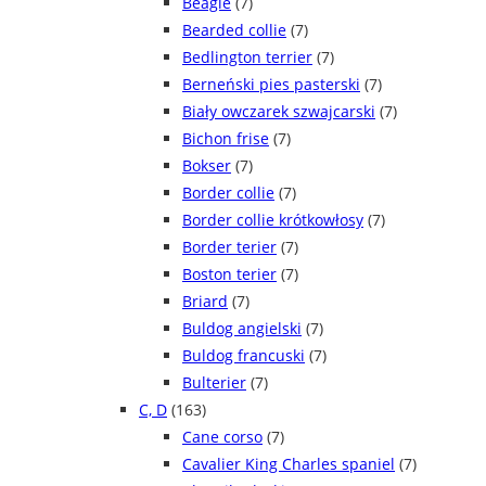
Beagle
(7)
Bearded collie
(7)
Bedlington terrier
(7)
Berneński pies pasterski
(7)
Biały owczarek szwajcarski
(7)
Bichon frise
(7)
Bokser
(7)
Border collie
(7)
Border collie krótkowłosy
(7)
Border terier
(7)
Boston terier
(7)
Briard
(7)
Buldog angielski
(7)
Buldog francuski
(7)
Bulterier
(7)
C, D
(163)
Cane corso
(7)
Cavalier King Charles spaniel
(7)