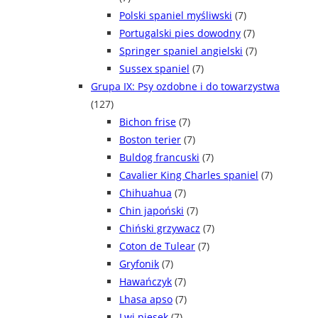
Polski spaniel myśliwski
(7)
Portugalski pies dowodny
(7)
Springer spaniel angielski
(7)
Sussex spaniel
(7)
Grupa IX: Psy ozdobne i do towarzystwa
(127)
Bichon frise
(7)
Boston terier
(7)
Buldog francuski
(7)
Cavalier King Charles spaniel
(7)
Chihuahua
(7)
Chin japoński
(7)
Chiński grzywacz
(7)
Coton de Tulear
(7)
Gryfonik
(7)
Hawańczyk
(7)
Lhasa apso
(7)
Lwi piesek
(7)