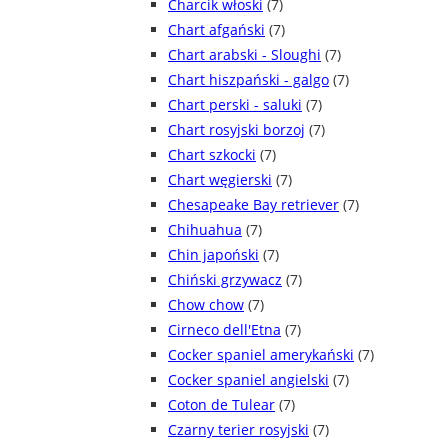
Charcik włoski
(7)
Chart afgański
(7)
Chart arabski - Sloughi
(7)
Chart hiszpański - galgo
(7)
Chart perski - saluki
(7)
Chart rosyjski borzoj
(7)
Chart szkocki
(7)
Chart węgierski
(7)
Chesapeake Bay retriever
(7)
Chihuahua
(7)
Chin japoński
(7)
Chiński grzywacz
(7)
Chow chow
(7)
Cirneco dell'Etna
(7)
Cocker spaniel amerykański
(7)
Cocker spaniel angielski
(7)
Coton de Tulear
(7)
Czarny terier rosyjski
(7)