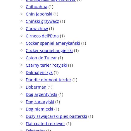
Chihuahua
(1)
Chin japoński
(1)
Chiński grzywacz
(1)
Chow chow
(1)
Cirneco dell'Etna
(1)
Cocker spaniel amerykański
(1)
Cocker spaniel angielski
(1)
Coton de Tulear
(1)
Czarny terier rosyjski
(1)
Dalmatyńczyk
(1)
Dandie dinmont terrier
(1)
Doberman
(1)
Dog argentyński
(1)
Dog kanaryjski
(1)
Dog niemiecki
(1)
Duży szwajcarski pies pasterski
(1)
Flat coated retriever
(1)
Foksterier
(1)