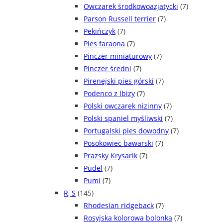
Owczarek środkowoazjatycki
(7)
Parson Russell terrier
(7)
Pekińczyk
(7)
Pies faraona
(7)
Pinczer miniaturowy
(7)
Pinczer średni
(7)
Pirenejski pies górski
(7)
Podenco z Ibizy
(7)
Polski owczarek nizinny
(7)
Polski spaniel myśliwski
(7)
Portugalski pies dowodny
(7)
Posokowiec bawarski
(7)
Prazsky Krysarik
(7)
Pudel
(7)
Pumi
(7)
R, S
(145)
Rhodesian ridgeback
(7)
Rosyjska kolorowa bolonka
(7)