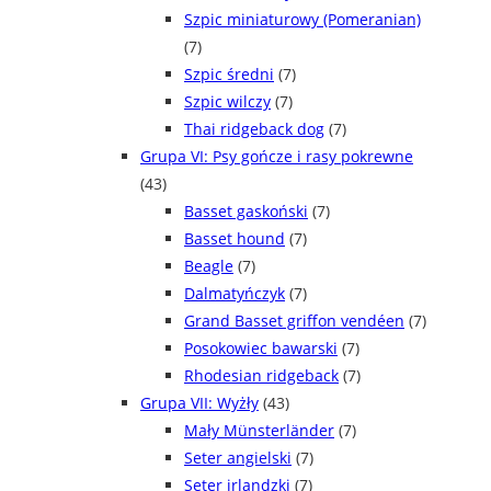
Szpic miniaturowy (Pomeranian)
(7)
Szpic średni
(7)
Szpic wilczy
(7)
Thai ridgeback dog
(7)
Grupa VI: Psy gończe i rasy pokrewne
(43)
Basset gaskoński
(7)
Basset hound
(7)
Beagle
(7)
Dalmatyńczyk
(7)
Grand Basset griffon vendéen
(7)
Posokowiec bawarski
(7)
Rhodesian ridgeback
(7)
Grupa VII: Wyżły
(43)
Mały Münsterländer
(7)
Seter angielski
(7)
Seter irlandzki
(7)