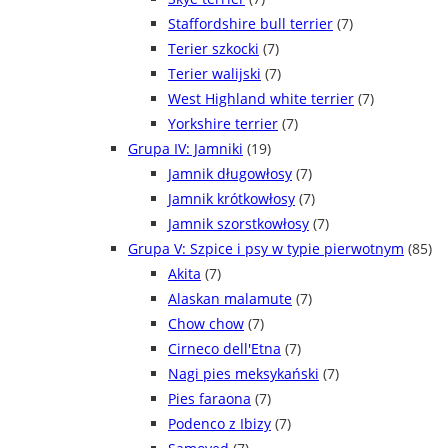
Staffordshire bull terrier
(7)
Terier szkocki
(7)
Terier walijski
(7)
West Highland white terrier
(7)
Yorkshire terrier
(7)
Grupa IV: Jamniki
(19)
Jamnik długowłosy
(7)
Jamnik krótkowłosy
(7)
Jamnik szorstkowłosy
(7)
Grupa V: Szpice i psy w typie pierwotnym
(85)
Akita
(7)
Alaskan malamute
(7)
Chow chow
(7)
Cirneco dell'Etna
(7)
Nagi pies meksykański
(7)
Pies faraona
(7)
Podenco z Ibizy
(7)