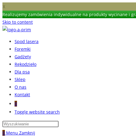
X
Realizujemy zamówienia indywidualne na produkty wycinane i gra
Skip to content
Spod lasera
Foremki
Gadżety
Rękodzieło
Dla psa
Sklep
O nas
Kontakt
0
Toggle website search
0
Menu
Zamknij