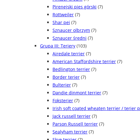
Pirenejski pies górski
(7)
Rottweiler
(7)
Shar pei
(7)
Sznaucer olbrzym
(7)
Sznaucer średni
(7)
Grupa III: Teriery
(103)
Airedale terrier
(7)
American Staffordshire terrier
(7)
Bedlington terrier
(7)
Border terier
(7)
Bulterier
(7)
Dandie dinmont terrier
(7)
Foksterier
(7)
Irish soft coated wheaten terrier / terier 
Jack russell terrier
(7)
Parson Russell terrier
(7)
Sealyham terrier
(7)
Skye terrier
(7)