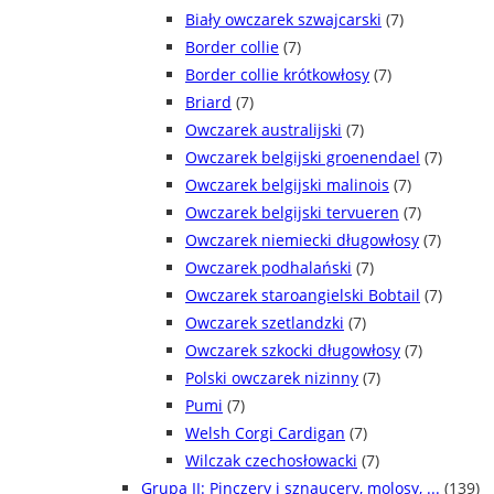
Biały owczarek szwajcarski
(7)
Border collie
(7)
Border collie krótkowłosy
(7)
Briard
(7)
Owczarek australijski
(7)
Owczarek belgijski groenendael
(7)
Owczarek belgijski malinois
(7)
Owczarek belgijski tervueren
(7)
Owczarek niemiecki długowłosy
(7)
Owczarek podhalański
(7)
Owczarek staroangielski Bobtail
(7)
Owczarek szetlandzki
(7)
Owczarek szkocki długowłosy
(7)
Polski owczarek nizinny
(7)
Pumi
(7)
Welsh Corgi Cardigan
(7)
Wilczak czechosłowacki
(7)
Grupa II: Pinczery i sznaucery, molosy, ...
(139)