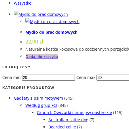
Wszystko
Mydło do prac domowych
22,00
zł
Naturalna kostka kokosowa do codziennych porządków
Dodaj do koszyka
FILTRUJ CENY
Cena min
Cena max
KATEGORIE PRODUKTÓW
Gadżety z psim motywem
(845)
Według grup FCI
(845)
Grupa I: Owczarki i inne psy pasterskie
(115)
Australian cattle dog
(7)
Bearded collie
(7)