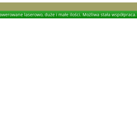
werowane laserowo, duże i małe ilości. Możliwa stała współpraca.