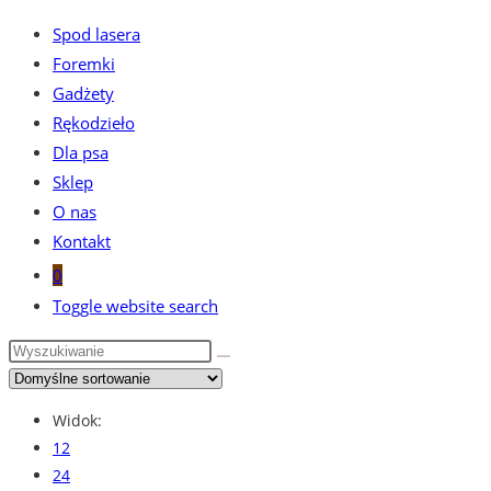
Spod lasera
Foremki
Gadżety
Rękodzieło
Dla psa
Sklep
O nas
Kontakt
0
Toggle website search
Widok:
12
24