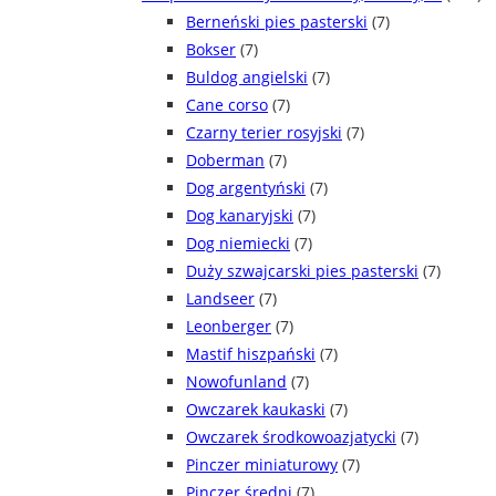
Berneński pies pasterski
(7)
Bokser
(7)
Buldog angielski
(7)
Cane corso
(7)
Czarny terier rosyjski
(7)
Doberman
(7)
Dog argentyński
(7)
Dog kanaryjski
(7)
Dog niemiecki
(7)
Duży szwajcarski pies pasterski
(7)
Landseer
(7)
Leonberger
(7)
Mastif hiszpański
(7)
Nowofunland
(7)
Owczarek kaukaski
(7)
Owczarek środkowoazjatycki
(7)
Pinczer miniaturowy
(7)
Pinczer średni
(7)