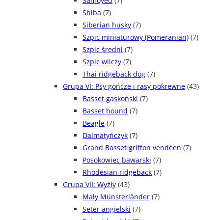
Samoyed
(7)
Shiba
(7)
Siberian husky
(7)
Szpic miniaturowy (Pomeranian)
(7)
Szpic średni
(7)
Szpic wilczy
(7)
Thai ridgeback dog
(7)
Grupa VI: Psy gończe i rasy pokrewne
(43)
Basset gaskoński
(7)
Basset hound
(7)
Beagle
(7)
Dalmatyńczyk
(7)
Grand Basset griffon vendéen
(7)
Posokowiec bawarski
(7)
Rhodesian ridgeback
(7)
Grupa VII: Wyżły
(43)
Mały Münsterländer
(7)
Seter angielski
(7)