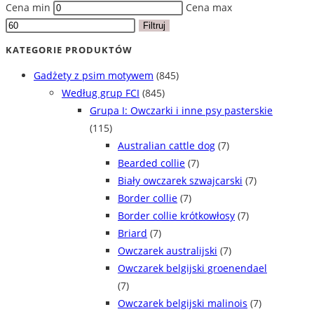
Cena min
Cena max
Filtruj
KATEGORIE PRODUKTÓW
Gadżety z psim motywem
(845)
Według grup FCI
(845)
Grupa I: Owczarki i inne psy pasterskie
(115)
Australian cattle dog
(7)
Bearded collie
(7)
Biały owczarek szwajcarski
(7)
Border collie
(7)
Border collie krótkowłosy
(7)
Briard
(7)
Owczarek australijski
(7)
Owczarek belgijski groenendael
(7)
Owczarek belgijski malinois
(7)