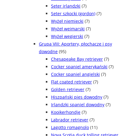
Seter irlandzki
(7)
Seter szkocki (gordon)
(7)
Wyżeł niemiecki
(7)
Wyżeł weimarski
(7)
Wyżeł węgierski
(7)
Grupa VIII: Aportery, płochacze i psy
dowodne
(95)
Chesapeake Bay retriever
(7)
Cocker spaniel amerykański
(7)
Cocker spaniel angielski
(7)
Flat coated retriever
(7)
Golden retriever
(7)
Hiszpański pies dowodny
(7)
Irlandzki spaniel dowodny
(7)
Kooikerhondje
(7)
Labrador retriever
(7)
Lagotto romagnolo
(11)
Nova Scotia duck tolling retriever