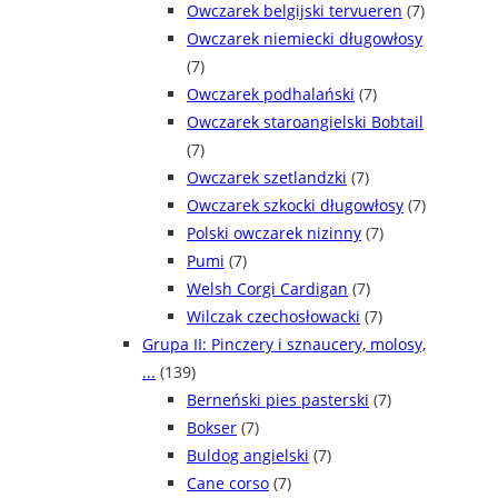
Owczarek belgijski tervueren
(7)
Owczarek niemiecki długowłosy
(7)
Owczarek podhalański
(7)
Owczarek staroangielski Bobtail
(7)
Owczarek szetlandzki
(7)
Owczarek szkocki długowłosy
(7)
Polski owczarek nizinny
(7)
Pumi
(7)
Welsh Corgi Cardigan
(7)
Wilczak czechosłowacki
(7)
Grupa II: Pinczery i sznaucery, molosy,
...
(139)
Berneński pies pasterski
(7)
Bokser
(7)
Buldog angielski
(7)
Cane corso
(7)