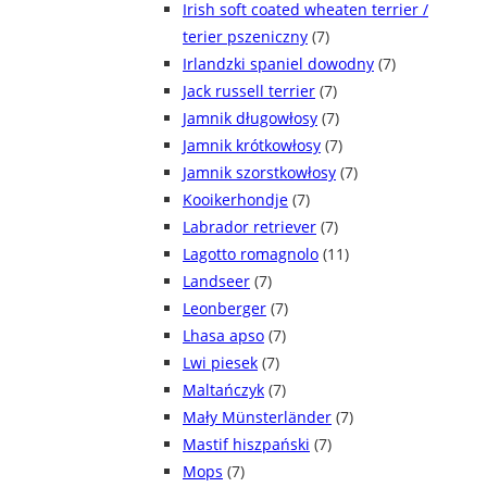
Irish soft coated wheaten terrier /
terier pszeniczny
(7)
Irlandzki spaniel dowodny
(7)
Jack russell terrier
(7)
Jamnik długowłosy
(7)
Jamnik krótkowłosy
(7)
Jamnik szorstkowłosy
(7)
Kooikerhondje
(7)
Labrador retriever
(7)
Lagotto romagnolo
(11)
Landseer
(7)
Leonberger
(7)
Lhasa apso
(7)
Lwi piesek
(7)
Maltańczyk
(7)
Mały Münsterländer
(7)
Mastif hiszpański
(7)
Mops
(7)