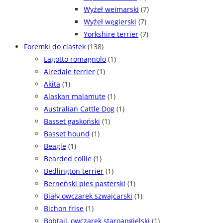
Wyżeł weimarski
(7)
Wyżeł węgierski
(7)
Yorkshire terrier
(7)
Foremki do ciastek
(138)
Lagotto romagnolo
(1)
Airedale terrier
(1)
Akita
(1)
Alaskan malamute
(1)
Australian Cattle Dog
(1)
Basset gaskoński
(1)
Basset hound
(1)
Beagle
(1)
Bearded collie
(1)
Bedlington terrier
(1)
Berneński pies pasterski
(1)
Biały owczarek szwajcarski
(1)
Bichon frise
(1)
Bobtail, owczarek staroangielski
(1)