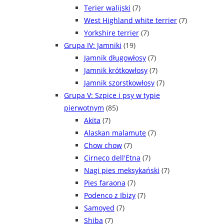
Terier walijski
(7)
West Highland white terrier
(7)
Yorkshire terrier
(7)
Grupa IV: Jamniki
(19)
Jamnik długowłosy
(7)
Jamnik krótkowłosy
(7)
Jamnik szorstkowłosy
(7)
Grupa V: Szpice i psy w typie
pierwotnym
(85)
Akita
(7)
Alaskan malamute
(7)
Chow chow
(7)
Cirneco dell'Etna
(7)
Nagi pies meksykański
(7)
Pies faraona
(7)
Podenco z Ibizy
(7)
Samoyed
(7)
Shiba
(7)