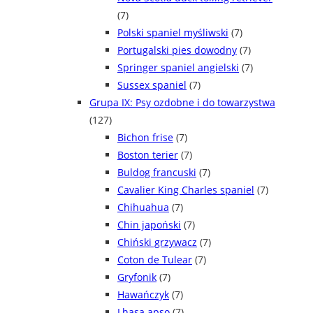
(7)
Polski spaniel myśliwski
(7)
Portugalski pies dowodny
(7)
Springer spaniel angielski
(7)
Sussex spaniel
(7)
Grupa IX: Psy ozdobne i do towarzystwa
(127)
Bichon frise
(7)
Boston terier
(7)
Buldog francuski
(7)
Cavalier King Charles spaniel
(7)
Chihuahua
(7)
Chin japoński
(7)
Chiński grzywacz
(7)
Coton de Tulear
(7)
Gryfonik
(7)
Hawańczyk
(7)
Lhasa apso
(7)