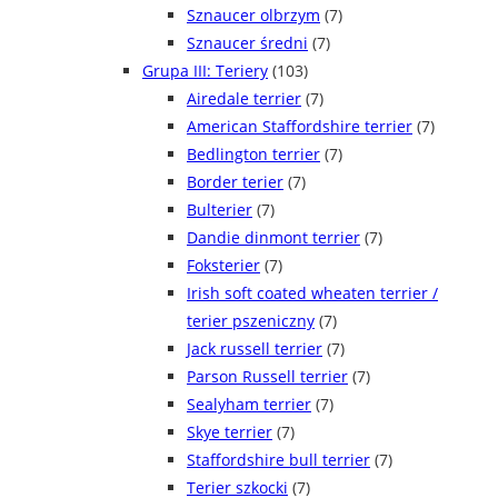
Sznaucer olbrzym
(7)
Sznaucer średni
(7)
Grupa III: Teriery
(103)
Airedale terrier
(7)
American Staffordshire terrier
(7)
Bedlington terrier
(7)
Border terier
(7)
Bulterier
(7)
Dandie dinmont terrier
(7)
Foksterier
(7)
Irish soft coated wheaten terrier /
terier pszeniczny
(7)
Jack russell terrier
(7)
Parson Russell terrier
(7)
Sealyham terrier
(7)
Skye terrier
(7)
Staffordshire bull terrier
(7)
Terier szkocki
(7)