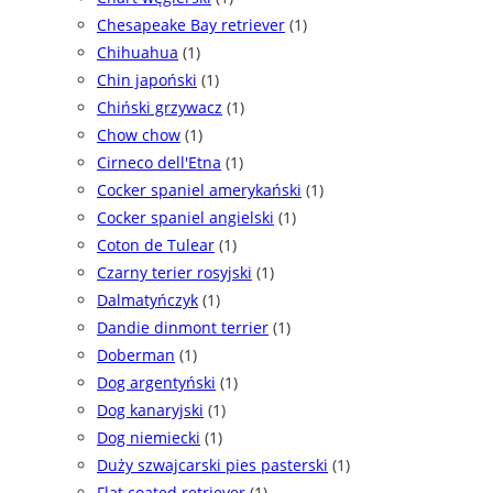
Chesapeake Bay retriever
(1)
Chihuahua
(1)
Chin japoński
(1)
Chiński grzywacz
(1)
Chow chow
(1)
Cirneco dell'Etna
(1)
Cocker spaniel amerykański
(1)
Cocker spaniel angielski
(1)
Coton de Tulear
(1)
Czarny terier rosyjski
(1)
Dalmatyńczyk
(1)
Dandie dinmont terrier
(1)
Doberman
(1)
Dog argentyński
(1)
Dog kanaryjski
(1)
Dog niemiecki
(1)
Duży szwajcarski pies pasterski
(1)
Flat coated retriever
(1)