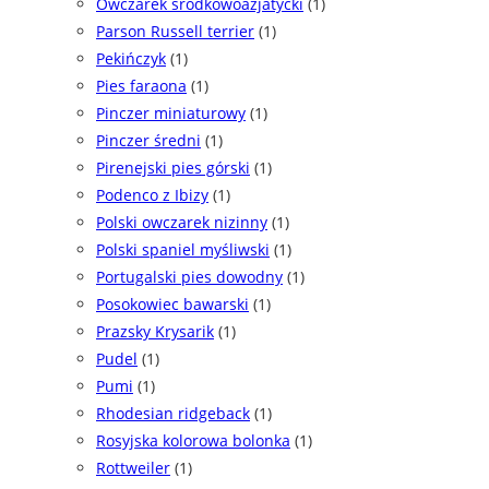
Owczarek środkowoazjatycki
(1)
Parson Russell terrier
(1)
Pekińczyk
(1)
Pies faraona
(1)
Pinczer miniaturowy
(1)
Pinczer średni
(1)
Pirenejski pies górski
(1)
Podenco z Ibizy
(1)
Polski owczarek nizinny
(1)
Polski spaniel myśliwski
(1)
Portugalski pies dowodny
(1)
Posokowiec bawarski
(1)
Prazsky Krysarik
(1)
Pudel
(1)
Pumi
(1)
Rhodesian ridgeback
(1)
Rosyjska kolorowa bolonka
(1)
Rottweiler
(1)