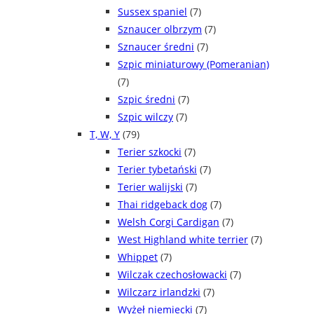
Sussex spaniel
(7)
Sznaucer olbrzym
(7)
Sznaucer średni
(7)
Szpic miniaturowy (Pomeranian)
(7)
Szpic średni
(7)
Szpic wilczy
(7)
T, W, Y
(79)
Terier szkocki
(7)
Terier tybetański
(7)
Terier walijski
(7)
Thai ridgeback dog
(7)
Welsh Corgi Cardigan
(7)
West Highland white terrier
(7)
Whippet
(7)
Wilczak czechosłowacki
(7)
Wilczarz irlandzki
(7)
Wyżeł niemiecki
(7)