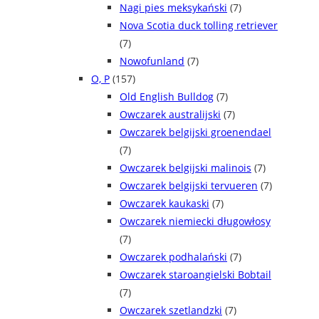
Nagi pies meksykański
(7)
Nova Scotia duck tolling retriever
(7)
Nowofunland
(7)
O, P
(157)
Old English Bulldog
(7)
Owczarek australijski
(7)
Owczarek belgijski groenendael
(7)
Owczarek belgijski malinois
(7)
Owczarek belgijski tervueren
(7)
Owczarek kaukaski
(7)
Owczarek niemiecki długowłosy
(7)
Owczarek podhalański
(7)
Owczarek staroangielski Bobtail
(7)
Owczarek szetlandzki
(7)