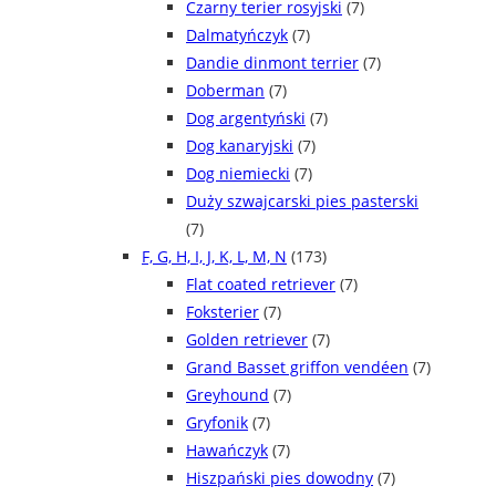
Czarny terier rosyjski
(7)
Dalmatyńczyk
(7)
Dandie dinmont terrier
(7)
Doberman
(7)
Dog argentyński
(7)
Dog kanaryjski
(7)
Dog niemiecki
(7)
Duży szwajcarski pies pasterski
(7)
F, G, H, I, J, K, L, M, N
(173)
Flat coated retriever
(7)
Foksterier
(7)
Golden retriever
(7)
Grand Basset griffon vendéen
(7)
Greyhound
(7)
Gryfonik
(7)
Hawańczyk
(7)
Hiszpański pies dowodny
(7)