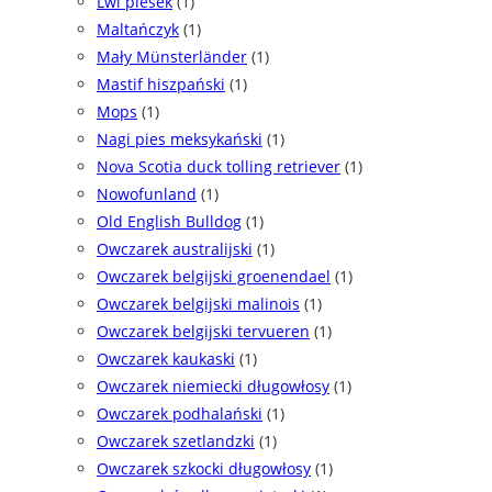
Lwi piesek
(1)
Maltańczyk
(1)
Mały Münsterländer
(1)
Mastif hiszpański
(1)
Mops
(1)
Nagi pies meksykański
(1)
Nova Scotia duck tolling retriever
(1)
Nowofunland
(1)
Old English Bulldog
(1)
Owczarek australijski
(1)
Owczarek belgijski groenendael
(1)
Owczarek belgijski malinois
(1)
Owczarek belgijski tervueren
(1)
Owczarek kaukaski
(1)
Owczarek niemiecki długowłosy
(1)
Owczarek podhalański
(1)
Owczarek szetlandzki
(1)
Owczarek szkocki długowłosy
(1)