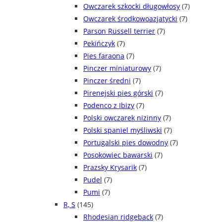
Owczarek szkocki długowłosy
(7)
Owczarek środkowoazjatycki
(7)
Parson Russell terrier
(7)
Pekińczyk
(7)
Pies faraona
(7)
Pinczer miniaturowy
(7)
Pinczer średni
(7)
Pirenejski pies górski
(7)
Podenco z Ibizy
(7)
Polski owczarek nizinny
(7)
Polski spaniel myśliwski
(7)
Portugalski pies dowodny
(7)
Posokowiec bawarski
(7)
Prazsky Krysarik
(7)
Pudel
(7)
Pumi
(7)
R, S
(145)
Rhodesian ridgeback
(7)