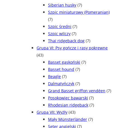
Siberian husky
(7)
Szpic miniaturowy (Pomeranian)
(7)
Szpic średni
(7)
Szpic wilczy
(7)
Thai ridgeback dog
(7)
Grupa VI: Psy gończe i rasy pokrewne
(43)
Basset gaskoński
(7)
Basset hound
(7)
Beagle
(7)
Dalmatyńczyk
(7)
Grand Basset griffon vendéen
(7)
Posokowiec bawarski
(7)
Rhodesian ridgeback
(7)
Grupa VII: Wyżły
(43)
Mały Münsterländer
(7)
Seter angielski
(7)