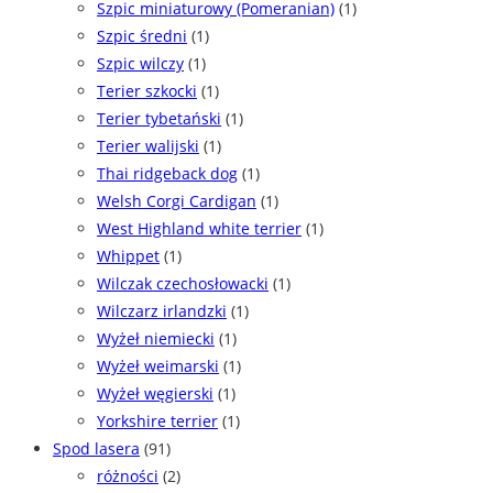
Szpic miniaturowy (Pomeranian)
(1)
Szpic średni
(1)
Szpic wilczy
(1)
Terier szkocki
(1)
Terier tybetański
(1)
Terier walijski
(1)
Thai ridgeback dog
(1)
Welsh Corgi Cardigan
(1)
West Highland white terrier
(1)
Whippet
(1)
Wilczak czechosłowacki
(1)
Wilczarz irlandzki
(1)
Wyżeł niemiecki
(1)
Wyżeł weimarski
(1)
Wyżeł węgierski
(1)
Yorkshire terrier
(1)
Spod lasera
(91)
różności
(2)