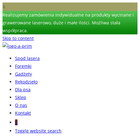
X
Realizujemy zamówienia indywidualne na produkty wycinane i
grawerowane laserowo, duże i małe ilości. Możliwa stała
współpraca.
Skip to content
Spod lasera
Foremki
Gadżety
Rękodzieło
Dla psa
Sklep
O nas
Kontakt
0
Toggle website search