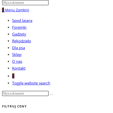
0
Menu
Zamknij
Spod lasera
Foremki
Gadżety
Rękodzieło
Dla psa
Sklep
O nas
Kontakt
0
Toggle website search
FILTRUJ CENY