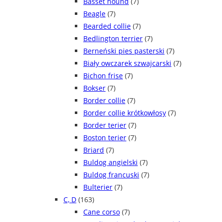
Basset hound
(7)
Beagle
(7)
Bearded collie
(7)
Bedlington terrier
(7)
Berneński pies pasterski
(7)
Biały owczarek szwajcarski
(7)
Bichon frise
(7)
Bokser
(7)
Border collie
(7)
Border collie krótkowłosy
(7)
Border terier
(7)
Boston terier
(7)
Briard
(7)
Buldog angielski
(7)
Buldog francuski
(7)
Bulterier
(7)
C, D
(163)
Cane corso
(7)