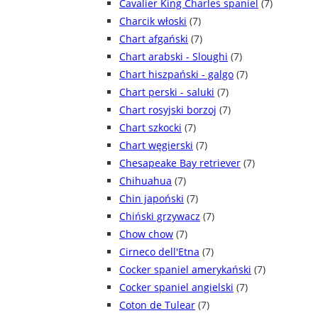
Cavalier King Charles spaniel
(7)
Charcik włoski
(7)
Chart afgański
(7)
Chart arabski - Sloughi
(7)
Chart hiszpański - galgo
(7)
Chart perski - saluki
(7)
Chart rosyjski borzoj
(7)
Chart szkocki
(7)
Chart węgierski
(7)
Chesapeake Bay retriever
(7)
Chihuahua
(7)
Chin japoński
(7)
Chiński grzywacz
(7)
Chow chow
(7)
Cirneco dell'Etna
(7)
Cocker spaniel amerykański
(7)
Cocker spaniel angielski
(7)
Coton de Tulear
(7)