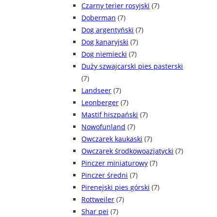
Czarny terier rosyjski
(7)
Doberman
(7)
Dog argentyński
(7)
Dog kanaryjski
(7)
Dog niemiecki
(7)
Duży szwajcarski pies pasterski
(7)
Landseer
(7)
Leonberger
(7)
Mastif hiszpański
(7)
Nowofunland
(7)
Owczarek kaukaski
(7)
Owczarek środkowoazjatycki
(7)
Pinczer miniaturowy
(7)
Pinczer średni
(7)
Pirenejski pies górski
(7)
Rottweiler
(7)
Shar pei
(7)