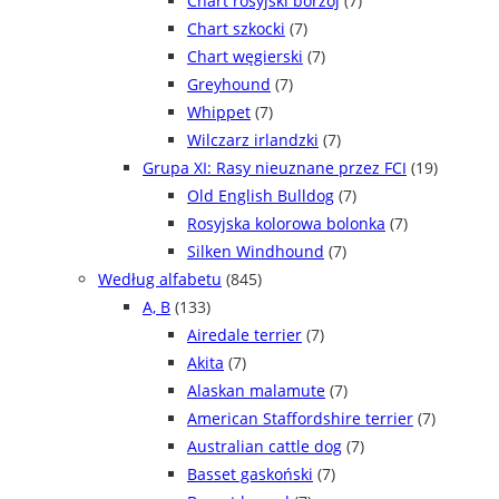
Chart rosyjski borzoj
(7)
Chart szkocki
(7)
Chart węgierski
(7)
Greyhound
(7)
Whippet
(7)
Wilczarz irlandzki
(7)
Grupa XI: Rasy nieuznane przez FCI
(19)
Old English Bulldog
(7)
Rosyjska kolorowa bolonka
(7)
Silken Windhound
(7)
Według alfabetu
(845)
A, B
(133)
Airedale terrier
(7)
Akita
(7)
Alaskan malamute
(7)
American Staffordshire terrier
(7)
Australian cattle dog
(7)
Basset gaskoński
(7)